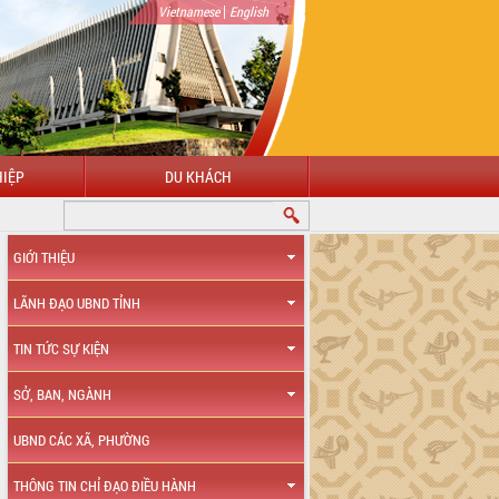
|
Vietnamese
English
IỆP
DU KHÁCH
GIỚI THIỆU
LÃNH ĐẠO UBND TỈNH
TIN TỨC SỰ KIỆN
SỞ, BAN, NGÀNH
UBND CÁC XÃ, PHƯỜNG
THÔNG TIN CHỈ ĐẠO ĐIỀU HÀNH