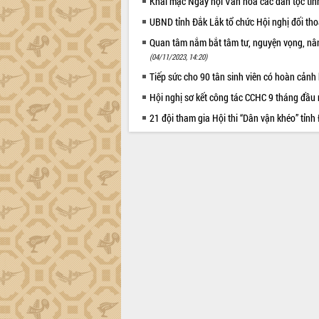
Khai mạc Ngày hội Văn hóa các dân tộc tỉ
UBND tỉnh Đắk Lắk tổ chức Hội nghị đối th
Quan tâm nắm bắt tâm tư, nguyện vọng, nân
(04/11/2023, 14:20)
Tiếp sức cho 90 tân sinh viên có hoàn cảnh
Hội nghị sơ kết công tác CCHC 9 tháng đầ
21 đội tham gia Hội thi “Dân vận khéo” tỉ