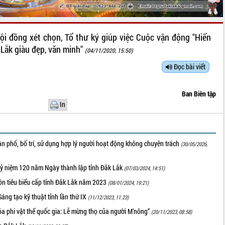
ội đồng xét chọn, Tổ thư ký giúp việc Cuộc vận động "Hiến
 Lắk giàu đẹp, văn minh"
(04/11/2020, 15:50)
Đọc bài viết
Ban Biên tập
In
n phố, bố trí, sử dụng hợp lý người hoạt động không chuyên trách
(30/05/2026,
kỷ niệm 120 năm Ngày thành lập tỉnh Đắk Lắk
(07/03/2024, 14:51)
ôn tiêu biểu cấp tỉnh Đắk Lắk năm 2023
(08/01/2024, 19:21)
 Sáng tạo kỹ thuật tỉnh lần thứ IX
(11/12/2023, 11:23)
óa phi vật thể quốc gia: Lễ mừng thọ của người M’nông”
(20/11/2023, 08:58)