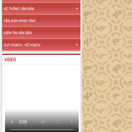
HỆ THỐNG VĂN BẢN
VĂN BẢN HĐND TỈNH
ĐIỂM TIN VĂN BẢN
QUY HOẠCH - KẾ HOẠCH
VIDEO