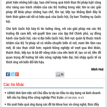
phát hiện những bất cập, hạn chế trong quá trình thực thi pháp luật cũng
Hội thảo khoa học “Giải pháp thúc đẩy
như nâng cao trách nhiệm của các Bộ trưởng trong việc tìm ra các giải
phát triển nền kinh tế xanh tại tỉnh
pháp để khắc phục những hạn chế, tồn tại; tiếp tục khẳng định đây là
Đắk Lắk”
hình thức giám sát rất có hiệu quả của Quốc hội, Ủy ban Thường vụ Quốc
Tăng cường giám sát, đôn đốc thực
hội.
hiện nhiệm vụ quản lý tài sản công
Chủ tịch Quốc hội bày tỏ tin tưởng rằng, với các giải pháp mà các Bộ
hàng tuần
trưởng đã cam kết, với quyết tâm cao của tập thể Chính phủ, sự đồng
Tháo gỡ những vướng mắc, đẩy mạnh
hành của Quốc hội, các vị đại biểu Quốc hội, lĩnh vực quản lý thuộc trách
công tác cải cách thủ tục hành chính
nhiệm của Bộ Tư pháp sẽ có nhiều chuyển biến rõ nét, vươn lên tầm cao
tại Trung tâm Phục vụ hành chính
mới, đi vào thực chất hơn; ngành Nông nghiệp sẽ vượt qua khó khăn,
công tỉnh
thách thức, tiếp tục là bệ đỡ vững chắc của nền kinh tế, tạo cơ sở, tiền đề
Đắk Lắk: Tôn vinh 46 giải pháp tại Hội
quan trọng để hướng tới nền nông nghiệp hiện đại, hội nhập quốc tế và
thi Sáng tạo Kỹ thuật 2024 - 2025
thích ứng với biến đổi khí hậu.
Đắk Lắk rà soát, điều chỉnh Đề án 190
Minh Huệ
về phát triển nuôi trồng thủy sản
In
Phó Chủ tịch UBND tỉnh Đắk Lắk
Trương Công Thái kiểm tra thực địa
Các tin khác
Dự án cao tốc Khánh Hòa - Buôn Ma
Thuột
UBND tỉnh làm việc với Chủ đầu tư dự án Đầu tư xây dựng và kinh doanh
kết cấu hạ tầng Khu công nghiệp Phú Xuân
Định vị cà phê Việt Nam như một “di
(07/08/2026, 19:47)
sản sống” trong dòng chảy toàn cầu
Rà soát hiệu quả ứng dụng các đề tài khoa học và công nghệ, thúc đẩy