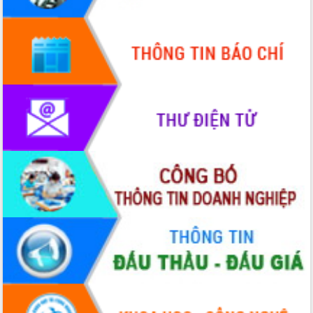
cấp xã
Đắk Lắk phát động hưởng ứng Ngày
Quyền của người tiêu dùng Việt Nam
2026
Đẩy mạnh cải cách hành chính, quyết
tâm đạt được mục tiêu tăng trưởng
hai con số trong năm 2026
Tổ chức trang trọng Lễ hội Đền thờ
Lương Văn Chánh năm 2026
Phó Bí thư Tỉnh ủy Đắk Lắk Đỗ Hữu
Huy giữ chức Bí thư Đảng ủy Ủy Ban
Nhân dân tỉnh
Bệnh án điện tử thúc đẩy chuyển đổi
số y tế tại Đắk Lắk
Chuyển đổi số thư viện: Mở rộng
không gian tri thức trong thời đại số
Đánh giá, rút kinh nghiệm công tác tổ
chức diễn tập trước ngày bầu cử
Chương trình “Gặp gỡ hữu nghị –
Friendship Meeting New Year 2026”