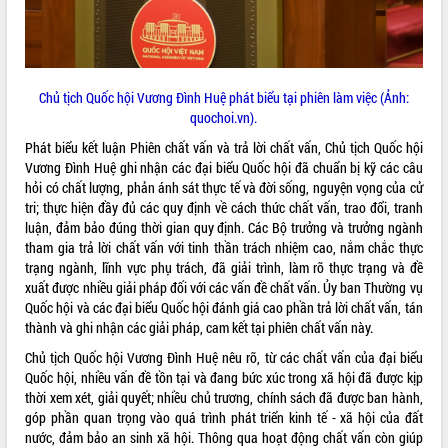
Quy hoạch và Xúc tiến đầu tư tỉnh Đắk
Lắk
Khơi thông điểm nghẽn, đẩy nhanh
giải ngân vốn khắc phục thiên tai
HĐND tỉnh thông qua điều chỉnh Quy
Chủ tịch Quốc hội Vương Đình Huệ phát biểu tại phiên làm việc (Ảnh:
hoạch tỉnh thời kỳ 2021-2030
quochoi.vn).
Hội thảo góp ý hồ sơ điều chỉnh quy
Phát biểu kết luận Phiên chất vấn và trả lời chất vấn, Chủ tịch Quốc hội
hoạch tỉnh Đắk Lắk thời kỳ 2021-2030,
Vương Đình Huệ ghi nhận các đại biểu Quốc hội đã chuẩn bị kỹ các câu
tầm nhìn đến năm 2050
hỏi có chất lượng, phản ánh sát thực tế và đời sống, nguyện vọng của cử
Nâng cao hiệu quả hoạt động của các
tri; thực hiện đầy đủ các quy định về cách thức chất vấn, trao đổi, tranh
doanh nghiệp nhà nước
luận, đảm bảo đúng thời gian quy định. Các Bộ trưởng và trưởng ngành
Hội nghị triển khai kết nối mạng
tham gia trả lời chất vấn với tinh thần trách nhiệm cao, nắm chắc thực
truyền số liệu chuyên dùng phục vụ cơ
trạng ngành, lĩnh vực phụ trách, đã giải trình, làm rõ thực trạng và đề
quan Đảng, Nhà nước
xuất được nhiều giải pháp đối với các vấn đề chất vấn. Ủy ban Thường vụ
Quốc hội và các đại biểu Quốc hội đánh giá cao phần trả lời chất vấn, tán
Lễ phát động chuỗi hoạt động chung
thành và ghi nhận các giải pháp, cam kết tại phiên chất vấn này.
tay làm sạch môi trường
Xã Ea Kar bước chuyển mình trong
Chủ tịch Quốc hội Vương Đình Huệ nêu rõ, từ các chất vấn của đại biểu
công tác cải cách hành chính mô hình
Quốc hội, nhiều vấn đề tồn tại và đang bức xúc trong xã hội đã được kịp
mới
thời xem xét, giải quyết; nhiều chủ trương, chính sách đã được ban hành,
góp phần quan trọng vào quá trình phát triển kinh tế - xã hội của đất
UBND tỉnh họp báo định kỳ tháng 4
nước, đảm bảo an sinh xã hội. Thông qua hoạt động chất vấn còn giúp
năm 2026