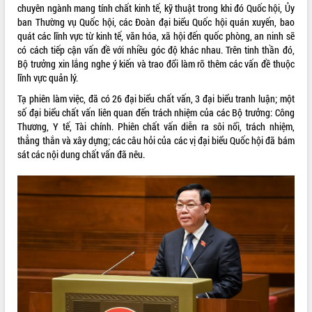
món ăn từ sầu riêng
chuyên ngành mang tính chất kinh tế, kỹ thuật trong khi đó Quốc hội, Ủy
Đắk Lắk công bố Quy hoạch và xúc
ban Thường vụ Quốc hội, các Đoàn đại biểu Quốc hội quán xuyến, bao
tiến đầu tư tỉnh
quát các lĩnh vực từ kinh tế, văn hóa, xã hội đến quốc phòng, an ninh sẽ
có cách tiếp cận vấn đề với nhiều góc độ khác nhau. Trên tinh thần đó,
Ngành cá ngừ Đắk Lắk chủ động thích
Bộ trưởng xin lắng nghe ý kiến và trao đổi làm rõ thêm các vấn đề thuộc
ứng để giữ vững thị trường xuất khẩu
lĩnh vực quản lý.
Diễn đàn Kinh tế tư nhân Việt Nam đột
phá cơ chế - Hợp tác công tư
Tạ phiên làm việc, đã có 26 đại biểu chất vấn, 3 đại biểu tranh luận; một
số đại biểu chất vấn liên quan đến trách nhiệm của các Bộ trưởng: Công
Đề án 06 tạo bước ngoặt đột phá trong
Thương, Y tế, Tài chính. Phiên chất vấn diễn ra sôi nổi, trách nhiệm,
cải cách hành chính tỉnh Đắk Lắk
thẳng thắn và xây dựng; các câu hỏi của các vị đại biểu Quốc hội đã bám
Kết nối tour, đẩy mạnh chuyển đổi số
sát các nội dung chất vấn đã nêu.
để phát triển du lịch Đắk Lắk
Khởi động Dự án Đầu tư xây dựng hạ
tầng kỹ thuật Cụm công nghiệp Tân
Tiến
Gặp mặt các cơ quan báo chí nhân Kỷ
niệm 101 năm Ngày Báo chí Cách
mạng Việt Nam
Đắk Lắk sơ kết 4 năm triển khai thực
hiện Đề án 06 của Chính phủ
Họp báo thông tin về Hội nghị Công bố