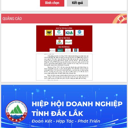
tác bầu cử tỉnh Đắk Lắk
Bình chọn
Kết quả
Hội nghị Báo cáo viên Trung ương
tháng 01/2026
QUẢNG CÁO
Phó Thủ tướng Hồ Quốc Dũng đánh giá
cao kết quả Chiến dịch Quang Trung
tại Đắk Lắk
Hội nghị Ban Chấp hành Đảng bộ tỉnh
Đắk Lắk lần thứ 2 (mở rộng)
Tập trung giải phóng mặt bằng, đẩy
nhanh tiến độ Tuyến đường bộ ven
biển
Gỡ khó, khởi công xây dựng, sửa chữa
toàn bộ nhà ở cho hộ dân đúng tiến độ
đề ra
UBND tỉnh Đắk Lắk tổng kết công tác
quốc phòng, quân sự địa phương năm
2025
Tập trung triển khai quyết liệt, đồng bộ
các giải pháp nhằm thực hiện hiệu quả
các nhiệm vụ đề ra năm 2025
Phát huy vai trò của người có uy tín