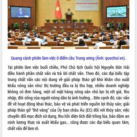
ĐIỂM TIN VĂN BẢN
QUY HOẠCH - KẾ HOẠCH
Quang cảnh phiên làm việc ở điểm cầu Trung ương (Ảnh: quochoi.vn).
Tại phiên làm việc buổi chiều, Phó Chủ tịch Quốc hội Nguyễn Đức Hải
điều hành phần chất vấn và trả lời chất vấn. Theo đó, các đại biểu tập
trung chất vấn các nội dung về giải pháp tháo gỡ khó khăn cho xuất
khẩu nông sản như: thị trường đầu ra bị thu hẹp, nhiều doanh nghiệp
không có đơn hàng, một số mặt hàng nông sản chủ lực bị rớt giá, thu
nhập, đời sống của người nông dân bị ảnh hưởng... Bên cạnh đó, các vấn
đề về hoạt động khai thác, bảo vệ và phát triển nguồn lợi thủy sản; giải
pháp tháo gỡ “thẻ vàng” của Ủy ban châu Âu (EC) đối với thủy sản; việc
chuyển đổi mục đích sử dụng, thu hồi diện tích đất trồng lúa, bảo đảm an
ninh lương thực và xuất khẩu gạo… cũng được các đại biểu quan tâm,
chất vấn để làm rõ.