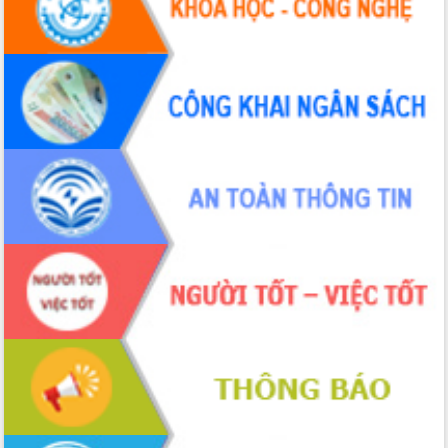
Bầu cử Quốc hội và HĐND: Cử tri Đắk
Lắk gửi gắm niềm tin, kỳ vọng vào lá
phiếu
Đắk Lắk sẵn sàng các điều kiện cho
Ngày hội bầu cử đại biểu Quốc hội
khóa XVI và HĐND các cấp nhiệm kỳ
2026-2031
Đảm bảo cuộc bầu cử đại biểu Quốc
hội và đại biểu HĐND các cấp diễn ra
an toàn, hiệu quả, đúng quy định
Thủ tướng Chính phủ Phạm Minh Chính
kiểm tra, chỉ đạo hoàn thành các dự
án cao tốc và thăm khu tái định cư tại
Đắk Lắk
Sôi nổi Hội đua ngựa truyền thống Gò
Thì Thùng mừng Xuân Bính Ngọ 2026
Lãnh đạo tỉnh dâng hương tưởng niệm
tại Đập Đồng Cam đầu Xuân Bính Ngọ
Ngành nông nghiệp phấn đấu tăng
trưởng đạt 5,86% trong năm 2026
UBND tỉnh Đắk Lắk triển khai công tác