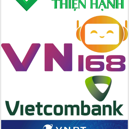
Đẩy nhanh công tác khắc phục, ổn
định đời sống Nhân dân sau bão số 13
Bí thư Tỉnh ủy Lương Nguyễn Minh
Triết dự Ngày hội đại đoàn kết tại
Buôn Đăk Tuôr, xã Cư Pui
Khởi công xây dựng Trường Phổ thông
nội trú liên cấp tiểu học và THCS xã Ia
Rvê
Phó Thủ tướng Chính phủ Mai Văn
Chính chia sẻ, động viên người dân
chịu ảnh hưởng nặng từ bão số 13
Chủ tịch UBND tỉnh kiểm tra công tác
phòng, chống bão số 13 tại các địa
bàn xung yếu
Tập trung đẩy nhanh giải ngân nguồn
vốn các chương trình mục tiêu quốc
gia
Xã Ea H'leo giữ vững và nâng cao chất
lượng các tiêu chí nông thôn mới
Công bố quyết định của Ban Thường
vụ Tỉnh ủy về công tác cán bộ