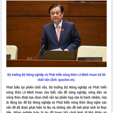
VIDEO
Khám bệnh, cấp phát thuốc miễn phí
và tặng quà người dân xã Cư Pui
Hội nghị UBND tỉnh Đắk Lắk thường kỳ
tháng 7/2026
Bộ trưởng Bộ Nông nghiệp và Phát triển nông thôn Lê Minh Hoan trả lời
chất vấn (Ảnh: quochoi.vn).
Lễ truy tặng danh hiệu “Bà Mẹ Việt
Nam Anh hùng” và trao Huân chương
Phát biểu tại phiên chất vấn, Bộ trưởng Bộ Nông nghiệp và Phát triển
Lao động
nông thôn Lê Minh Hoan cho biết, vấn đề nông nghiệp, nông dân và
ALBUM ẢNH
UBND tỉnh Đắk Lắk triển khai nhiệm
nông thôn được lựa chọn chất vấn tại phiên họp vừa là trách nhiệm, vừa
vụ 6 tháng cuối năm 2026
là động lực để Bộ Nông nghiệp và Phát triển nông thôn lắng nghe các
vấn đề đã được phát hiện từ lâu và những vấn đề mới phát sinh từ thực
Kỳ họp thứ Hai, Hội đồng nhân dân
tiễn. Nông nghiệp luôn là trụ đỡ trong bối cảnh kinh tế khó khăn và
tỉnh khóa XI quyết nghị nhiều nội dung