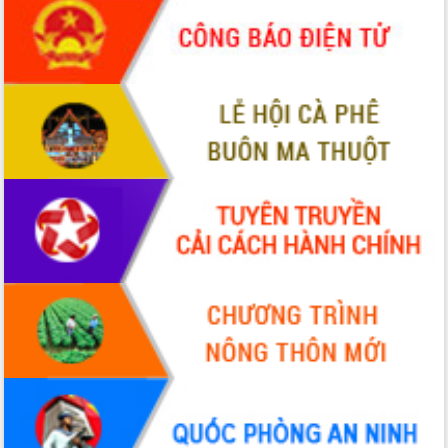
Xây dựng nền hành chính số đồng
hành cùng nông dân dân, doanh nghiệp
Giai đoạn 2026-2030, Đắk Lắk phấn
đấu có 77% xã đạt chuẩn nông thôn
mới
Chuyển đổi số 'mở đường' cho nông
nghiệp Đắk Lắk tăng trưởng bứt phá
Triển khai đồng bộ đo đạc, lập hồ sơ
địa chính, hoàn thiện cơ sở dữ liệu đất
đai
Ứng dụng sinh trắc học - Bước tiến
trong hành trình chuyển đổi số tại Đắk
Lắk
Đắk Lắk nâng cao hiệu quả công tác
Đảng từ Sổ tay đảng viên điện tử
Đắk Lắk đẩy mạnh nuôi biển công
nghệ, hướng tới phát triển thủy sản
bền vững
Tập huấn nâng cao năng lực triển khai
chuyển đổi số cho cán bộ, công chức