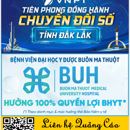
Nâng cao trách nhiệm người đứng
đầu, phát huy tinh thần chủ động,
sáng tạo để đảm bảo tiến độ giải ngân
vốn đầu tư công năm 2025
Sở Công Thương đột phá số hóa 100%
thủ tục trực tuyến lấy sự hài lòng của
doanh nghiệp làm thước đo phục vụ
Đảm bảo công tác bầu cử triển khai
đúng tiến độ, quy trình theo luật định
Ban Tuyên giáo và Dân vận Trung ương
tập huấn công tác khoa giáo năm 2025
Đắk Lắk hưởng ứng Ngày Pháp luật
Việt Nam 2025 và biểu dương 25 tập
thể, cá nhân tiêu biểu
Hội nghị lần thứ nhất Ban Chỉ đạo
công tác bầu cử tỉnh Đắk Lắk
Hội nghị UBND tỉnh thường kỳ tháng
10 năm 2025
Kỳ họp chuyên đề lần thứ Ba, HĐND
tỉnh khóa X