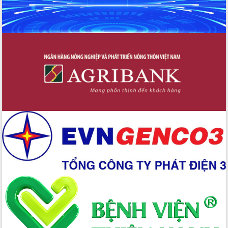
trong phòng chống tảo hôn và hôn
nhân cận huyết thống
Nông sản Tây Nguyên thu hút doanh
nghiệp nước ngoài
Đắk Lắk định vị thương hiệu du lịch
“Biển – Rừng – Cà phê” trong không
gian phát triển mới
Hội nghị chia sẻ kinh nghiệm, chuyển
giao kỹ thuật y tế, định hướng phát
triển chuyên sâu đến 2030
Chuyển đổi số mở ra không gian phát
triển trong lĩnh vực văn hóa, du lịch
Công bố quyết định của Ban Thường
vụ Tỉnh ủy về công tác cán bộ.
Thủ tướng Phạm Minh Chính: Khẩn
trương tái thiết cuộc sống người dân
sau thiên tai
Tập trung nâng cao chất lượng, tổ
chức sản xuất sầu riêng theo hướng
bền vững