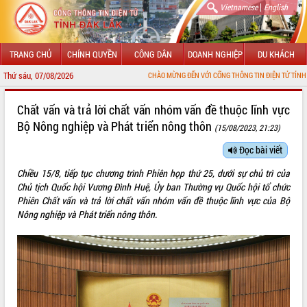
|
Vietnamese
English
TRANG CHỦ
CHÍNH QUYỀN
CÔNG DÂN
DOANH NGHIỆP
DU KHÁCH
Thứ sáu, 07/08/2026
CHÀO MỪNG ĐẾN VỚI CỔNG THÔNG TIN ĐIỆN TỬ TỈNH ĐẮK LẮK
GIỚI THIỆU
Chất vấn và trả lời chất vấn nhóm vấn đề thuộc lĩnh vực
Bộ Nông nghiệp và Phát triển nông thôn
(15/08/2023, 21:23)
LÃNH ĐẠO UBND TỈNH
Đọc bài viết
TIN TỨC SỰ KIỆN
Chiều 15/8, tiếp tục chương trình Phiên họp thứ 25, dưới sự chủ trì của
SỞ, BAN, NGÀNH
Chủ tịch Quốc hội Vương Đình Huệ, Ủy ban Thường vụ Quốc hội tổ chức
Phiên Chất vấn và trả lời chất vấn nhóm vấn đề thuộc lĩnh vực của Bộ
UBND CÁC XÃ, PHƯỜNG
Nông nghiệp và Phát triển nông thôn.
THÔNG TIN CHỈ ĐẠO ĐIỀU HÀNH
HỆ THỐNG VĂN BẢN
VĂN BẢN HĐND TỈNH