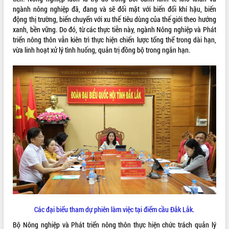
ngành nông nghiệp đã, đang và sẽ đối mặt với biến đổi khí hậu, biến
quan trọng
động thị trường, biến chuyển với xu thế tiêu dùng của thế giới theo hướng
Bí thư Tỉnh ủy Lương Nguyễn Minh
xanh, bền vững. Do đó, từ các thực tiễn này, ngành Nông nghiệp và Phát
Triết thăm, tặng quà người có công với
triển nông thôn vẫn kiên trì thực hiện chiến lược tổng thể trong dài hạn,
cách mạng
vừa linh hoạt xử lý tình huống, quản trị đồng bộ trong ngắn hạn.
Rà soát, hoàn thiện hệ thống thiết chế
văn hóa, thể thao đáp ứng yêu cầu
LIÊN KẾT WEB
phát triển mới
Thường trực HĐND tỉnh Đắk Lắk gặp
mặt Đoàn chuyên gia y tế TP. Hồ Chí
Minh
THỐNG KÊ TRUY CẬP
Lễ truy điệu và an táng hài cốt liệt sĩ
tại Nghĩa trang Liệt sĩ xã Sơn Hòa
Hôm nay:
30101
Bàn giải pháp tháo gỡ khó khăn trong
Tất cả:
66042841
xuất khẩu sầu riêng và triển khai quy
định EUDR
Thứ trưởng Bộ Nông nghiệp và Môi
trường Nguyễn Hoàng Hiệp khảo sát
vùng trồng và doanh nghiệp đóng gói
sầu riêng tại Đắk Lắk
Các đại biểu tham dự phiên làm việc tại điểm cầu Đắk Lắk.
Trình diễn nghệ thuật chế biến các
Bộ Nông nghiệp và Phát triển nông thôn thực hiện chức trách quản lý