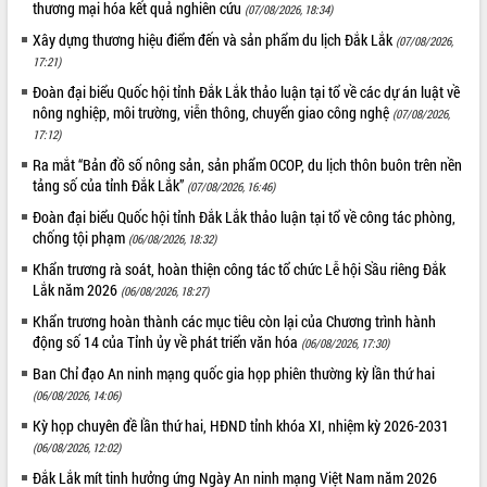
Xây dựng nông thôn mới: Nâng cao đời
thương mại hóa kết quả nghiên cứu
(07/08/2026, 18:34)
sống người dân từ những mô hình thiết
Xây dựng thương hiệu điểm đến và sản phẩm du lịch Đắk Lắk
(07/08/2026,
thực
17:21)
Quyết liệt tháo gỡ vướng mắc, đẩy
Đoàn đại biểu Quốc hội tỉnh Đắk Lắk thảo luận tại tổ về các dự án luật về
nhanh tiến độ các dự án trọng điểm
nông nghiệp, môi trường, viễn thông, chuyển giao công nghệ
(07/08/2026,
trong Khu kinh tế Nam Phú Yên
17:12)
Hòn Yến phát triển du lịch gắn với bảo
Ra mắt “Bản đồ số nông sản, sản phẩm OCOP, du lịch thôn buôn trên nền
tồn biển
tảng số của tỉnh Đắk Lắk”
(07/08/2026, 16:46)
Lấy ý kiến điều chỉnh Quy hoạch tỉnh
Đoàn đại biểu Quốc hội tỉnh Đắk Lắk thảo luận tại tổ về công tác phòng,
Đắk Lắk thời kỳ 2021-2030, tầm nhìn
chống tội phạm
đến năm 2050
(06/08/2026, 18:32)
Phát động chiến dịch 30 ngày đêm
Khẩn trương rà soát, hoàn thiện công tác tổ chức Lễ hội Sầu riêng Đắk
giải phóng mặt bằng Tuyến đường bộ
Lắk năm 2026
(06/08/2026, 18:27)
ven biển
Khẩn trương hoàn thành các mục tiêu còn lại của Chương trình hành
Đắk Lắk nỗ lực thúc đẩy tăng trưởng
động số 14 của Tỉnh ủy về phát triển văn hóa
(06/08/2026, 17:30)
kinh tế từ 10% trở lên trong Quý
Ban Chỉ đạo An ninh mạng quốc gia họp phiên thường kỳ lần thứ hai
II/2026
(06/08/2026, 14:06)
Đắk Lắk ký kết thỏa thuận hợp tác về
Kỳ họp chuyên đề lần thứ hai, HĐND tỉnh khóa XI, nhiệm kỳ 2026-2031
chuyển đổi số giai đoạn 2026 – 2030
(06/08/2026, 12:02)
với Tập đoàn Bưu chính Viễn thông
Việt Nam
Đắk Lắk mít tinh hưởng ứng Ngày An ninh mạng Việt Nam năm 2026