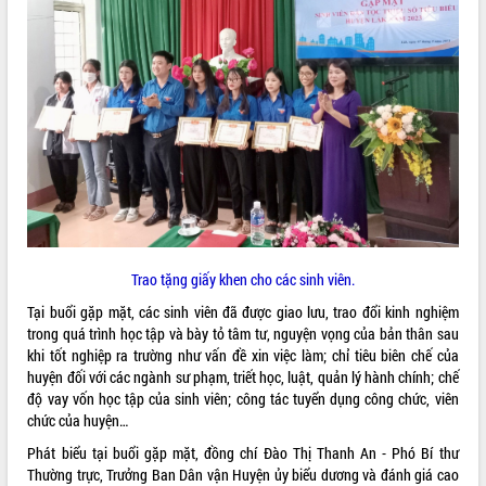
ĐIỂM TIN VĂN BẢN
QUY HOẠCH - KẾ HOẠCH
Trao tặng giấy khen cho các sinh viên.
Tại buổi gặp mặt, các sinh viên đã được giao lưu, trao đổi kinh nghiệm
trong quá trình học tập và bày tỏ tâm tư, nguyện vọng của bản thân sau
khi tốt nghiệp ra trường như vấn đề xin việc làm; chỉ tiêu biên chế của
huyện đối với các ngành sư phạm, triết học, luật, quản lý hành chính; chế
độ vay vốn học tập của sinh viên; công tác tuyển dụng công chức, viên
chức của huyện…
Phát biểu tại buổi gặp mặt, đồng chí Đào Thị Thanh An - Phó Bí thư
Thường trực, Trưởng Ban Dân vận Huyện ủy biểu dương và đánh giá cao