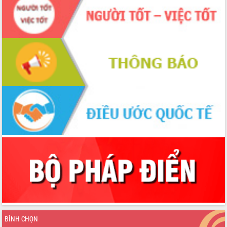
chuyển đổi số giai đoạn 2026 – 2030
với Tập đoàn Bưu chính Viễn thông
Việt Nam
Thứ trưởng Bộ Y tế làm việc với tỉnh
Đắk Lắk về phát triển nhân lực y tế
cho trạm y tế cấp xã
Du lịch Đắk Lắk nâng tầm trải nghiệm
du khách thông qua Hệ thống cơ sở dữ
liệu và Bản đồ số
Tập huấn ứng dụng trí tuệ nhân tạo (AI)
trong thương mại điện tử năm 2026
Đoàn đại biểu Quốc hội tỉnh Đắk Lắk
trao đổi thông tin trước Kỳ họp thứ
nhất, Quốc hội khóa XVI
Quyết liệt cải cách hành chính, khơi
thông nguồn lực phát triển
Nâng cao hiệu lực, hiệu quả HĐND
tỉnh thông qua hiện đại hóa hành chính
Xã Ea Phê gắn cải cách hành chính với
chuyển đổi số
BÌNH CHỌN
Phó Chủ tịch Thường trực UBND tỉnh