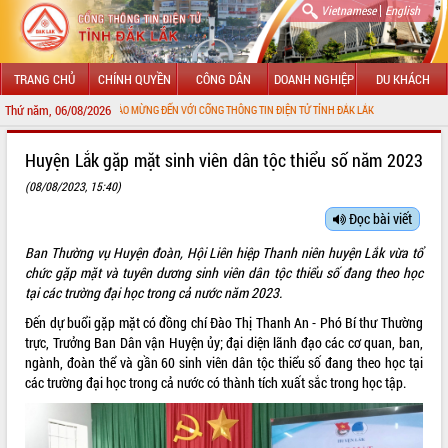
|
Vietnamese
English
TRANG CHỦ
CHÍNH QUYỀN
CÔNG DÂN
DOANH NGHIỆP
DU KHÁCH
Thứ năm, 06/08/2026
CHÀO MỪNG ĐẾN VỚI CỔNG THÔNG TIN ĐIỆN TỬ TỈNH ĐẮK LẮK
GIỚI THIỆU
Huyện Lắk gặp mặt sinh viên dân tộc thiểu số năm 2023
(08/08/2023, 15:40)
LÃNH ĐẠO UBND TỈNH
Đọc bài viết
TIN TỨC SỰ KIỆN
Ban Thường vụ Huyện đoàn, Hội Liên hiệp Thanh niên huyện Lắk vừa tổ
SỞ, BAN, NGÀNH
chức gặp mặt và tuyên dương sinh viên dân tộc thiểu số đang theo học
tại các trường đại học trong cả nước năm 2023.
UBND CÁC XÃ, PHƯỜNG
Đến dự buổi gặp mặt có đồng chí Đào Thị Thanh An - Phó Bí thư Thường
trực, Trưởng Ban Dân vận Huyện ủy; đại diện lãnh đạo các cơ quan, ban,
THÔNG TIN CHỈ ĐẠO ĐIỀU HÀNH
ngành, đoàn thể và gần 60 sinh viên dân tộc thiểu số đang theo học tại
các trường đại học trong cả nước có thành tích xuất sắc trong học tập.
HỆ THỐNG VĂN BẢN
VĂN BẢN HĐND TỈNH