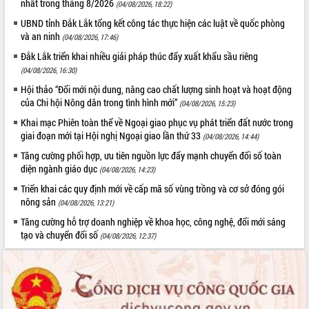
nhất trong tháng 8/2026
(04/08/2026, 18:22)
sầu riêng tại Đắk Lắk
UBND tỉnh Đắk Lắk tổng kết công tác thực hiện các luật về quốc phòng
Trình diễn nghệ thuật chế biến các
và an ninh
(04/08/2026, 17:46)
món ăn từ sầu riêng
Đắk Lắk triển khai nhiều giải pháp thúc đẩy xuất khẩu sầu riêng
Đắk Lắk công bố Quy hoạch và xúc
THỐNG KÊ TRUY CẬP
tiến đầu tư tỉnh
(04/08/2026, 16:30)
Ngành cá ngừ Đắk Lắk chủ động thích
Hội thảo “Đổi mới nội dung, nâng cao chất lượng sinh hoạt và hoạt động
Hôm nay:
18700
ứng để giữ vững thị trường xuất khẩu
của Chi hội Nông dân trong tình hình mới”
(04/08/2026, 15:23)
Tất cả:
65994842
Diễn đàn Kinh tế tư nhân Việt Nam đột
Khai mạc Phiên toàn thể về Ngoại giao phục vụ phát triển đất nước trong
phá cơ chế - Hợp tác công tư
giai đoạn mới tại Hội nghị Ngoại giao lần thứ 33
(04/08/2026, 14:44)
Đề án 06 tạo bước ngoặt đột phá trong
Tăng cường phối hợp, ưu tiên nguồn lực đẩy mạnh chuyển đổi số toàn
cải cách hành chính tỉnh Đắk Lắk
diện ngành giáo dục
(04/08/2026, 14:23)
Kết nối tour, đẩy mạnh chuyển đổi số
Triển khai các quy định mới về cấp mã số vùng trồng và cơ sở đóng gói
để phát triển du lịch Đắk Lắk
nông sản
(04/08/2026, 13:21)
Khởi động Dự án Đầu tư xây dựng hạ
Tăng cường hỗ trợ doanh nghiệp về khoa học, công nghệ, đổi mới sáng
tầng kỹ thuật Cụm công nghiệp Tân
tạo và chuyển đổi số
(04/08/2026, 12:37)
Tiến
Gặp mặt các cơ quan báo chí nhân Kỷ
niệm 101 năm Ngày Báo chí Cách
mạng Việt Nam
Đắk Lắk sơ kết 4 năm triển khai thực