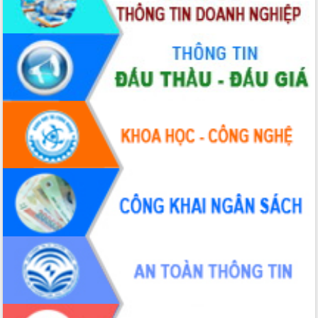
Định vị cà phê Việt Nam như một “di
sản sống” trong dòng chảy toàn cầu
Xây dựng nông thôn mới: Nâng cao đời
sống người dân từ những mô hình thiết
thực
Quyết liệt tháo gỡ vướng mắc, đẩy
nhanh tiến độ các dự án trọng điểm
trong Khu kinh tế Nam Phú Yên
Hòn Yến phát triển du lịch gắn với bảo
tồn biển
Lấy ý kiến điều chỉnh Quy hoạch tỉnh
Đắk Lắk thời kỳ 2021-2030, tầm nhìn
đến năm 2050
Phát động chiến dịch 30 ngày đêm
giải phóng mặt bằng Tuyến đường bộ
ven biển
Đắk Lắk nỗ lực thúc đẩy tăng trưởng
kinh tế từ 10% trở lên trong Quý
II/2026
Đắk Lắk ký kết thỏa thuận hợp tác về