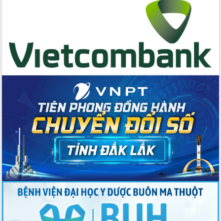
Ngành nông nghiệp phấn đấu tăng
trưởng đạt 5,86% trong năm 2026
UBND tỉnh Đắk Lắk triển khai công tác
quốc phòng, quân sự địa phương năm
2026
Đắk Lắk tập trung toàn lực khắc phục
tồn tại IUU, sẵn sàng làm việc với
Đoàn thanh tra EC
Chủ tịch UBND tỉnh Tạ Anh Tuấn thăm,
chúc mừng các bệnh viện nhân Ngày
Thầy thuốc Việt Nam
Rộn ràng lễ hội truyền thống Sông
nước Đà Nông lần thứ I năm 2026
Kỳ họp Chuyên đề lần thứ Năm, HĐND
tỉnh Đắk Lắk thông qua các nghị quyết
quan trọng
Thống nhất danh sách giới thiệu ứng
cử đại biểu Quốc hội khoá XVI và đại
biểu HĐND tỉnh Đắk Lắk, nhiệm kỳ
2026-2031
Phát động hai phong trào thi đua quan