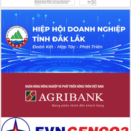
Tập huấn nâng cao năng lực triển khai
chuyển đổi số cho cán bộ, công chức
cấp xã
Đắk Lắk phát động hưởng ứng Ngày
Quyền của người tiêu dùng Việt Nam
2026
Đẩy mạnh cải cách hành chính, quyết
tâm đạt được mục tiêu tăng trưởng
hai con số trong năm 2026
Tổ chức trang trọng Lễ hội Đền thờ
Lương Văn Chánh năm 2026
Phó Bí thư Tỉnh ủy Đắk Lắk Đỗ Hữu
Huy giữ chức Bí thư Đảng ủy Ủy Ban
Nhân dân tỉnh
Bệnh án điện tử thúc đẩy chuyển đổi
số y tế tại Đắk Lắk
Chuyển đổi số thư viện: Mở rộng
không gian tri thức trong thời đại số
Đánh giá, rút kinh nghiệm công tác tổ
chức diễn tập trước ngày bầu cử