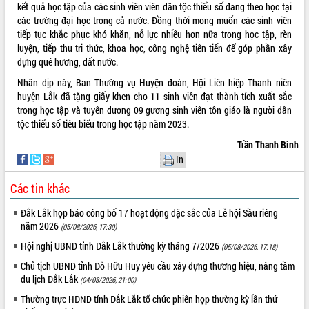
kết quả học tập của các sinh viên viên dân tộc thiểu số đang theo học tại
VIDEO
các trường đại học trong cả nước. Đồng thời mong muốn các sinh viên
tiếp tục khắc phục khó khăn, nỗ lực nhiều hơn nữa trong học tập, rèn
Loading the player...
luyện, tiếp thu tri thức, khoa học, công nghệ tiên tiến để góp phần xây
dựng quê hương, đất nước.
Bí thư Tỉnh ủy Lương Nguyễn Minh
Triết thăm, tặng quà người có công với
Nhân dịp này, Ban Thường vụ Huyện đoàn, Hội Liên hiệp Thanh niên
cách mạng
huyện Lắk đã tặng giấy khen cho 11 sinh viên đạt thành tích xuất sắc
trong học tập và tuyên dương 09 gương sinh viên tôn giáo là người dân
Rà soát, hoàn thiện hệ thống thiết chế
tộc thiểu số tiêu biểu trong học tập năm 2023.
văn hóa, thể thao đáp ứng yêu cầu
phát triển mới
Trần Thanh Bình
Thường trực HĐND tỉnh Đắk Lắk gặp
In
mặt Đoàn chuyên gia y tế TP. Hồ Chí
ALBUM ẢNH
Minh
Các tin khác
Lễ truy điệu và an táng hài cốt liệt sĩ
Đắk Lắk họp báo công bố 17 hoạt động đặc sắc của Lễ hội Sầu riêng
tại Nghĩa trang Liệt sĩ xã Sơn Hòa
năm 2026
(05/08/2026, 17:30)
Bàn giải pháp tháo gỡ khó khăn trong
xuất khẩu sầu riêng và triển khai quy
Hội nghị UBND tỉnh Đắk Lắk thường kỳ tháng 7/2026
(05/08/2026, 17:18)
định EUDR
Chủ tịch UBND tỉnh Đỗ Hữu Huy yêu cầu xây dựng thương hiệu, nâng tầm
Thứ trưởng Bộ Nông nghiệp và Môi
du lịch Đắk Lắk
(04/08/2026, 21:00)
trường Nguyễn Hoàng Hiệp khảo sát
Thường trực HĐND tỉnh Đắk Lắk tổ chức phiên họp thường kỳ lần thứ
vùng trồng và doanh nghiệp đóng gói
LIÊN KẾT WEB