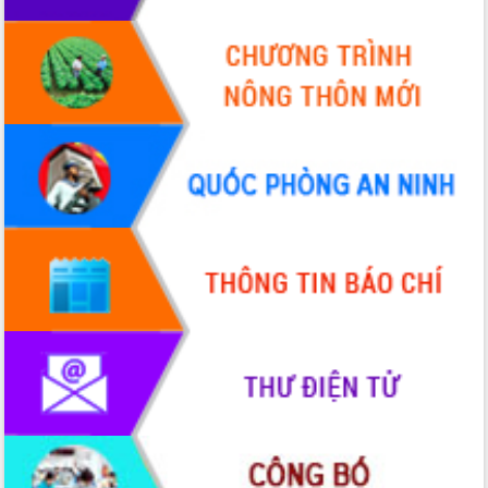
mới
UBND tỉnh họp báo định kỳ tháng 4
năm 2026
Hội thảo khoa học “Giải pháp thúc đẩy
phát triển nền kinh tế xanh tại tỉnh
Đắk Lắk”
Tăng cường giám sát, đôn đốc thực
hiện nhiệm vụ quản lý tài sản công
hàng tuần
Tháo gỡ những vướng mắc, đẩy mạnh
công tác cải cách thủ tục hành chính
tại Trung tâm Phục vụ hành chính
công tỉnh
Đắk Lắk: Tôn vinh 46 giải pháp tại Hội
thi Sáng tạo Kỹ thuật 2024 - 2025
Đắk Lắk rà soát, điều chỉnh Đề án 190
về phát triển nuôi trồng thủy sản
Phó Chủ tịch UBND tỉnh Đắk Lắk
Trương Công Thái kiểm tra thực địa
Dự án cao tốc Khánh Hòa - Buôn Ma
Thuột