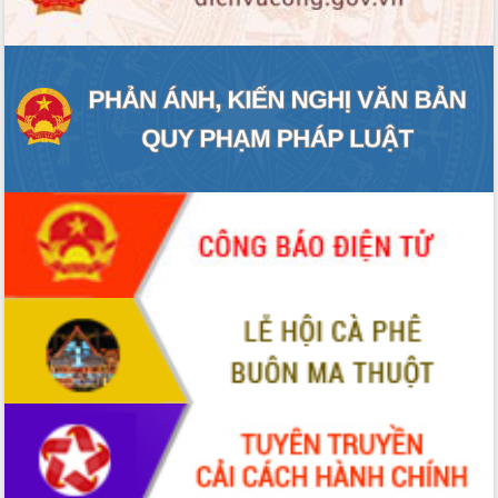
hiện Đề án 06 của Chính phủ
Họp báo thông tin về Hội nghị Công bố
Quy hoạch và Xúc tiến đầu tư tỉnh Đắk
Lắk
Khơi thông điểm nghẽn, đẩy nhanh
giải ngân vốn khắc phục thiên tai
HĐND tỉnh thông qua điều chỉnh Quy
hoạch tỉnh thời kỳ 2021-2030
Hội thảo góp ý hồ sơ điều chỉnh quy
hoạch tỉnh Đắk Lắk thời kỳ 2021-2030,
tầm nhìn đến năm 2050
Nâng cao hiệu quả hoạt động của các
doanh nghiệp nhà nước
Hội nghị triển khai kết nối mạng
truyền số liệu chuyên dùng phục vụ cơ
quan Đảng, Nhà nước
Lễ phát động chuỗi hoạt động chung
tay làm sạch môi trường
Xã Ea Kar bước chuyển mình trong
công tác cải cách hành chính mô hình