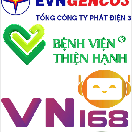
Chương trình “Gặp gỡ hữu nghị –
Friendship Meeting New Year 2026”
Bầu cử Quốc hội và HĐND: Cử tri Đắk
Lắk gửi gắm niềm tin, kỳ vọng vào lá
phiếu
Đắk Lắk sẵn sàng các điều kiện cho
Ngày hội bầu cử đại biểu Quốc hội
khóa XVI và HĐND các cấp nhiệm kỳ
2026-2031
Đảm bảo cuộc bầu cử đại biểu Quốc
hội và đại biểu HĐND các cấp diễn ra
an toàn, hiệu quả, đúng quy định
Thủ tướng Chính phủ Phạm Minh Chính
kiểm tra, chỉ đạo hoàn thành các dự
án cao tốc và thăm khu tái định cư tại
Đắk Lắk
Sôi nổi Hội đua ngựa truyền thống Gò
Thì Thùng mừng Xuân Bính Ngọ 2026
Lãnh đạo tỉnh dâng hương tưởng niệm
tại Đập Đồng Cam đầu Xuân Bính Ngọ