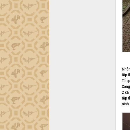
Đắk Lắk”
Tăng cường giám sát, đôn đốc thực
hiện nhiệm vụ quản lý tài sản công
hàng tuần
Tháo gỡ những vướng mắc, đẩy mạnh
công tác cải cách thủ tục hành chính
tại Trung tâm Phục vụ hành chính
công tỉnh
Đắk Lắk: Tôn vinh 46 giải pháp tại Hội
thi Sáng tạo Kỹ thuật 2024 - 2025
Đắk Lắk rà soát, điều chỉnh Đề án 190
Nhân
về phát triển nuôi trồng thủy sản
tập t
Tổ q
Phó Chủ tịch UBND tỉnh Đắk Lắk
Công
Trương Công Thái kiểm tra thực địa
2 cá
Dự án cao tốc Khánh Hòa - Buôn Ma
tập 
Thuột
ninh
Định vị cà phê Việt Nam như một “di
sản sống” trong dòng chảy toàn cầu
Xây dựng nông thôn mới: Nâng cao đời
sống người dân từ những mô hình thiết