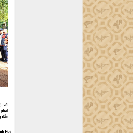
i với
 phát
g dẫn
nh Huệ