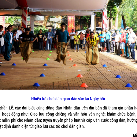
Nhiều trò chơi dân gian đặc sắc tại Ngày hội.
phần Lễ, các đại biểu cùng đông đảo Nhân dân trên địa bàn đã tham gia phần hộ
u hoạt động như: Giao lưu cồng chiêng và văn hóa văn nghệ; khám chữa bệnh,
c miễn phí cho Nhân dân; tuyên truyền pháp luật và cấp Căn cước công dân, hướn
ặt định danh điện tử; giao lưu các trò chơi dân gian…
Mi