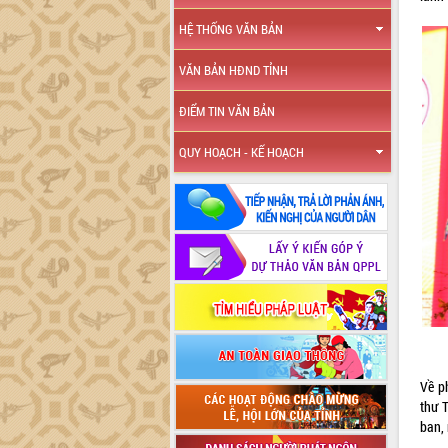
HỆ THỐNG VĂN BẢN
VĂN BẢN HĐND TỈNH
ĐIỂM TIN VĂN BẢN
QUY HOẠCH - KẾ HOẠCH
Về p
thư 
ban,