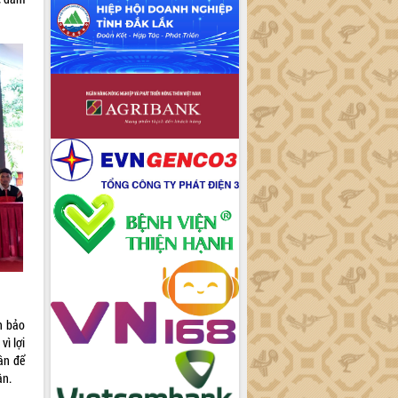
n bảo
vì lợi
ân để
ân.