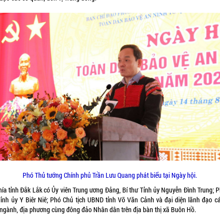
Phó Thủ tướng Chính phủ Trần Lưu Quang phát biểu tại Ngày hội.
hía tỉnh Đắk Lắk có Ủy viên Trung ương Đảng, Bí thư Tỉnh ủy Nguyễn Đình Trung; P
Tỉnh ủy Y Biêr Niê; Phó Chủ tịch UBND tỉnh Võ Văn Cảnh và đại diện lãnh đạo cá
 ngành, địa phương cùng đông đảo Nhân dân trên địa bàn thị xã Buôn Hồ.