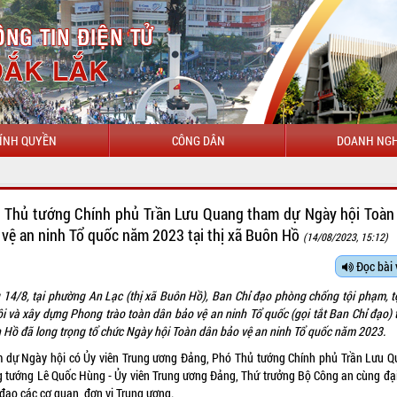
ÍNH QUYỀN
CÔNG DÂN
DOANH NGH
 Thủ tướng Chính phủ Trần Lưu Quang tham dự Ngày hội Toàn
 vệ an ninh Tổ quốc năm 2023 tại thị xã Buôn Hồ
(14/08/2023, 15:12)
Đọc bài 
 14/8, tại phường An Lạc (thị xã Buôn Hồ), Ban Chỉ đạo phòng chống tội phạm, t
ội và xây dựng Phong trào toàn dân bảo vệ an ninh Tổ quốc (gọi tắt Ban Chỉ đạo) t
 Hồ đã long trọng tổ chức Ngày hội Toàn dân bảo vệ an ninh Tổ quốc năm 2023.
 dự Ngày hội có Ủy viên Trung ương Đảng, Phó Thủ tướng Chính phủ Trần Lưu Q
g tướng Lê Quốc Hùng - Ủy viên Trung ương Đảng, Thứ trưởng Bộ Công an cùng đại
 đạo các cơ quan, đơn vị Trung ương.