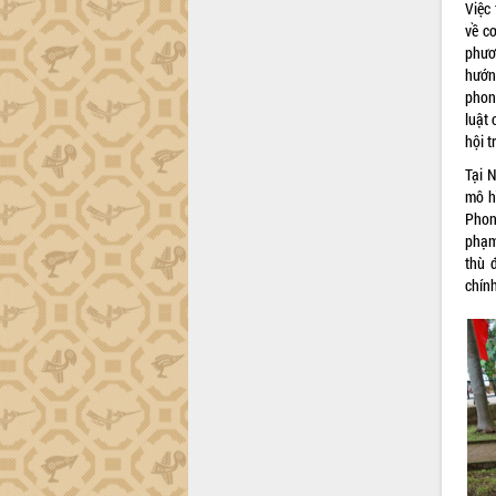
Khơi thông điểm nghẽn, đẩy nhanh
Việc
giải ngân vốn khắc phục thiên tai
về c
HĐND tỉnh thông qua điều chỉnh Quy
phươ
hoạch tỉnh thời kỳ 2021-2030
hướn
phon
Hội thảo góp ý hồ sơ điều chỉnh quy
luật 
hoạch tỉnh Đắk Lắk thời kỳ 2021-2030,
hội t
tầm nhìn đến năm 2050
Nâng cao hiệu quả hoạt động của các
Tại 
doanh nghiệp nhà nước
mô hì
Phon
Hội nghị triển khai kết nối mạng
phạm;
truyền số liệu chuyên dùng phục vụ cơ
thù 
quan Đảng, Nhà nước
chính
Lễ phát động chuỗi hoạt động chung
tay làm sạch môi trường
Xã Ea Kar bước chuyển mình trong
công tác cải cách hành chính mô hình
mới
UBND tỉnh họp báo định kỳ tháng 4
năm 2026
Hội thảo khoa học “Giải pháp thúc đẩy
phát triển nền kinh tế xanh tại tỉnh