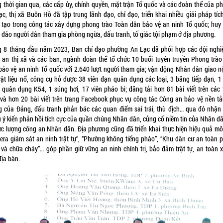
g thời gian qua, các cấp ủy, chính quyền, mặt trận Tổ quốc và các đoàn thể của p
c, thị xã Buôn Hồ đã tập trung lãnh đạo, chỉ đạo, triển khai nhiều giải pháp tíc
 tạo trong công tác xây dựng phong trào Toàn dân bảo vệ an ninh Tổ quốc; huy
 đảo người dân tham gia phòng ngừa, đấu tranh, tố giác tội phạm ở địa phương.
g 8 tháng đầu năm 2023, Ban chỉ đạo phường An Lạc đã phối hợp các đội nghi
 an thị xã và các ban, ngành đoàn thể tổ chức 10 buổi tuyên truyền Phong trào
bảo vệ an ninh Tổ quốc với 2.640 lượt người tham gia; vận động Nhân dân giao n
 vật liệu nổ, công cụ hỗ được 38 viên đạn quân dụng các loại, 3 băng tiếp đạn, 1
 quân dụng K54, 1 súng hơi, 17 viên pháo bi; đăng tải hơn 81 bài viết trên các 
 và hơn 20 bài viết trên trang Facebook phục vụ công tác Công an bảo vệ nền tả
g của Đảng, đấu tranh phản bác các quan điểm sai trái, thù địch… qua đó nhận
u ý kiến phản hồi tích cực của quần chúng Nhân dân, củng cố niềm tin của Nhân dâ
lực lượng công an Nhân dân. Địa phương cũng đã triển khai thực hiện hiệu quả mô
era giám sát an ninh trật tự”, “Phường không tiếng pháo”, “Khu dân cư an toàn 
 và chữa cháy”… góp phần giữ vững an ninh chính trị, bảo đảm trật tự, an toàn x
địa bàn.