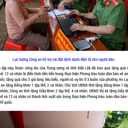
Lực lượng Công an hỗ trợ cài đặt định danh điện tử cho người dân.
 dịp này, Đoàn công tác của Trung ương và tỉnh Đắk Lắk đã trao quà tặng quà 
hể, 12 cá nhân là điển hình tiên tiến trong thực hiện Phong trào toàn dân bảo vệ a
uốc; tặng quà cho 3 già làng tiêu biểu, người có uy tín ở 3 buôn của phường An Lạ
 an tặng Bằng khen 1 tập thể, 2 cá nhân; Chủ tịch UBND tỉnh tặng Bằng khen 1 tập
 nhân; Công an tỉnh tặng Giấy khen 2 tập thể, 4 cá nhân; UBND thị xã tặng Giấy k
thể và 12 cá nhân có thành tích xuất sắc trong thực hiện Phong trào toàn dân bảo 
 Tổ quốc.