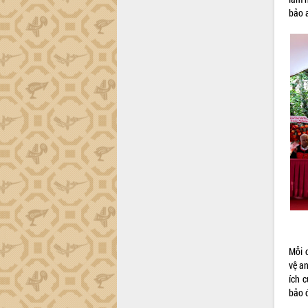
tiến đầu tư tỉnh
bảo 
Ngành cá ngừ Đắk Lắk chủ động thích
ứng để giữ vững thị trường xuất khẩu
Diễn đàn Kinh tế tư nhân Việt Nam đột
phá cơ chế - Hợp tác công tư
Đề án 06 tạo bước ngoặt đột phá trong
cải cách hành chính tỉnh Đắk Lắk
Kết nối tour, đẩy mạnh chuyển đổi số
để phát triển du lịch Đắk Lắk
Khởi động Dự án Đầu tư xây dựng hạ
tầng kỹ thuật Cụm công nghiệp Tân
Tiến
Gặp mặt các cơ quan báo chí nhân Kỷ
niệm 101 năm Ngày Báo chí Cách
mạng Việt Nam
Đắk Lắk sơ kết 4 năm triển khai thực
hiện Đề án 06 của Chính phủ
Mỗi 
Họp báo thông tin về Hội nghị Công bố
vệ an
Quy hoạch và Xúc tiến đầu tư tỉnh Đắk
ích 
Lắk
bảo 