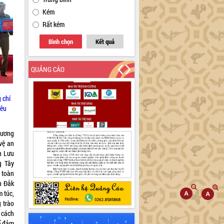
Kém
Rất kém
Bình chọn
Kết quả
QUẢNG CÁO
 chí
iêu
dương
vệ an
n Lưu
g Tây
 toàn
h Đắk
m túc,
 trào
 cách
ể đảm