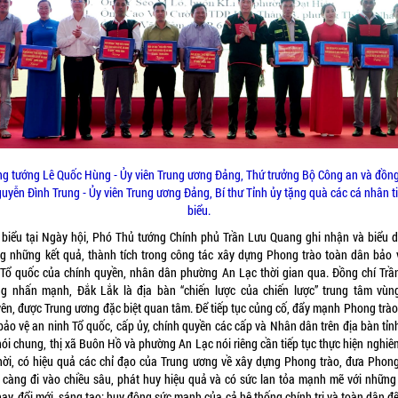
ng tướng Lê Quốc Hùng - Ủy viên Trung ương Đảng, Thứ trưởng Bộ Công an và đồng
uyễn Đình Trung - Ủy viên Trung ương Đảng, Bí thư Tỉnh ủy tặng quà các cá nhân t
biểu.
 biểu tại Ngày hội, Phó Thủ tướng Chính phủ Trần Lưu Quang ghi nhận và biểu 
g những kết quả, thành tích trong công tác xây dựng Phong trào toàn dân bảo 
 Tổ quốc của chính quyền, nhân dân phường An Lạc thời gian qua. Đồng chí Trầ
g nhấn mạnh, Đắk Lắk là địa bàn “chiến lược của chiến lược” trung tâm vùn
ên, được Trung ương đặc biệt quan tâm. Để tiếp tục củng cố, đẩy mạnh Phong trào
bảo vệ an ninh Tổ quốc, cấp ủy, chính quyền các cấp và Nhân dân trên địa bàn tỉn
ói chung, thị xã Buôn Hồ và phường An Lạc nói riêng cần tiếp tục thực hiện nghiê
thời, có hiệu quả các chỉ đạo của Trung ương về xây dựng Phong trào, đưa Phong
 càng đi vào chiều sâu, phát huy hiệu quả và có sức lan tỏa mạnh mẽ với những
hay, đổi mới, sáng tạo; huy động sức mạnh của cả hệ thống chính trị và toàn dân đ