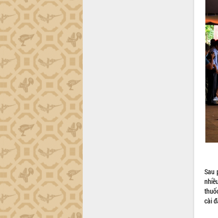
thực
Quyết liệt tháo gỡ vướng mắc, đẩy
nhanh tiến độ các dự án trọng điểm
trong Khu kinh tế Nam Phú Yên
Hòn Yến phát triển du lịch gắn với bảo
tồn biển
Lấy ý kiến điều chỉnh Quy hoạch tỉnh
Đắk Lắk thời kỳ 2021-2030, tầm nhìn
đến năm 2050
Phát động chiến dịch 30 ngày đêm
giải phóng mặt bằng Tuyến đường bộ
ven biển
Đắk Lắk nỗ lực thúc đẩy tăng trưởng
kinh tế từ 10% trở lên trong Quý
II/2026
Đắk Lắk ký kết thỏa thuận hợp tác về
chuyển đổi số giai đoạn 2026 – 2030
Sau 
với Tập đoàn Bưu chính Viễn thông
nhiề
Việt Nam
thuố
cài đ
Thứ trưởng Bộ Y tế làm việc với tỉnh
Đắk Lắk về phát triển nhân lực y tế