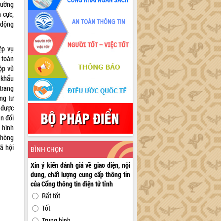
hường
h cực,
 động
ệp vụ
 toàn
ộp vũ
 khẩu
trang
ng tư
 được
n đối
 hình
phòng
ã hội
BÌNH CHỌN
Xin ý kiến đánh giá về giao diện, nội
dung, chất lượng cung cấp thông tin
của Cổng thông tin điện tử tỉnh
Rất tốt
Tốt
Trung bình