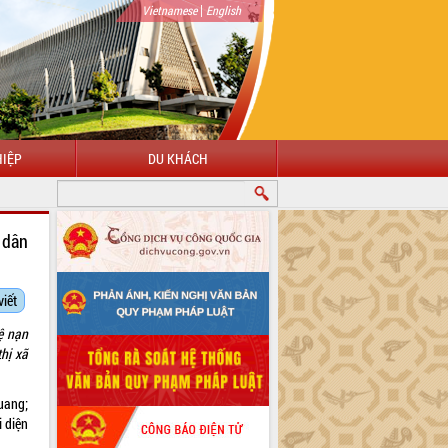
|
Vietnamese
English
IỆP
DU KHÁCH
CHÀO MỪNG ĐẾN VỚI CỔNG THÔNG TIN ĐIỆN TỬ TỈNH ĐẮK LẮK
 dân
viết
ệ nạn
hị xã
uang;
 diện