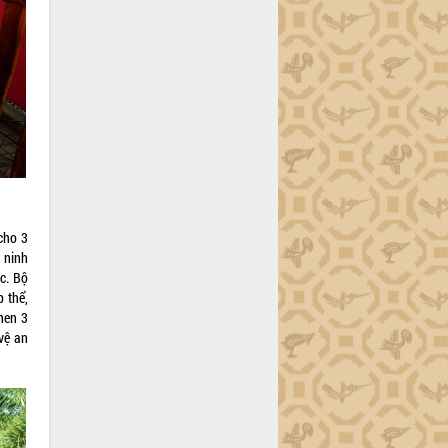
cho 3
n ninh
c. Bộ
 thể,
hen 3
vệ an