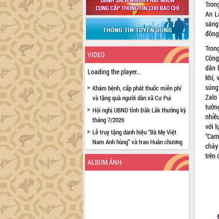
Tron
An Lạ
sáng
đông
Tron
VIDEO
Công
dân 
Loading the player...
khí,
súng
Khám bệnh, cấp phát thuốc miễn phí
Zalo
và tặng quà người dân xã Cư Pui
tưởn
Hội nghị UBND tỉnh Đắk Lắk thường kỳ
nhiề
tháng 7/2026
với 
Lễ truy tặng danh hiệu “Bà Mẹ Việt
“Cam
Nam Anh hùng” và trao Huân chương
cháy
Lao động
trên 
ALBUM ẢNH
UBND tỉnh Đắk Lắk triển khai nhiệm
vụ 6 tháng cuối năm 2026
Kỳ họp thứ Hai, Hội đồng nhân dân
tỉnh khóa XI quyết nghị nhiều nội dung
quan trọng
Bí thư Tỉnh ủy Lương Nguyễn Minh