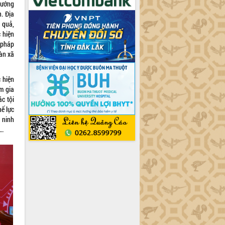
hướng
. Địa
 quả,
 hiện
 pháp
oàn xã
 hiện
am gia
c tội
hế lực
 ninh
n…