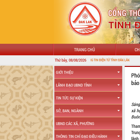
TRANG CHỦ
CH
Thứ bảy, 08/08/2026
GIỚI THIỆU
Phó
bảo
LÃNH ĐẠO UBND TỈNH
TIN TỨC SỰ KIỆN
Sáng
xã h
SỞ, BAN, NGÀNH
Buôn
UBND CÁC XÃ, PHƯỜNG
Tham
Trun
THÔNG TIN CHỈ ĐẠO ĐIỀU HÀNH
lãnh