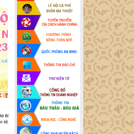
hó Bí
c sở,