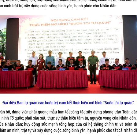
an ninh trật tự, xây dựng cuộc sống bình yên, hạnh phúc cho Nhân dân.
Đại diện Ban tự quản các buôn ký cam kết thực hiện mô hình “Buôn tôi tự quản”.
cán bộ, đảng viên phải gương mẫu làm tốt công tác xây dựng phong trào Toàn dâ
 ninh Tổ quốc; phải sâu sát, thực sự thấu hiểu tâm tư, nguyện vọng của Nhân dân, 
của Nhân dân; huy động sức mạnh tổng hợp của cả hệ thống chính trị và toàn d
đảm an ninh, trật tự và xây dựng cuộc sống bình yên, hạnh phúc cho tất cả Nhân d