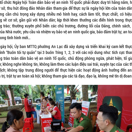
 tổ chức Ngày hội Toàn dân bảo vệ an ninh Tổ quốc phải được duy trì hằng năm, 
ơ sở, thu hút đông đảo Nhân dân tham gia để thực sự là ngày hội lớn của toàn dân
ng cần chú trọng xây dựng nhiều mô hình hay, cách làm tốt, thực chất, có hiệu
g về cơ sở, gần gũi với Nhân dân; kịp thời khen thưởng các điển hình trong thực
g trào; thường xuyên phổ biến các chủ trương, đường lối của Đảng, chính sách,
của Nhà nước, yêu cầu và nhiệm vụ bảo vệ an ninh quốc gia, bảo đảm trật tự, an t
rong tình hình mới…
Ngày hội, Ủy ban MTTQ phường An Lạc đã xây dựng và triển khai ký cam kết thực
nh “Buôn tôi tự quản” tại 3 buôn Tring 1, 2, 3 với các nội dung như: tích cực th
g trào toàn dân bảo vệ an ninh Tổ quốc, chủ động phòng ngừa, phát hiện, tố giá
 không nghe không tin, không làm theo các luận điệu sai trái, xuyện tạc của các t
địch; không tập trung đông người để thực hiện các hoạt động ảnh hưởng đến an
 trị, trật tự an toàn xã hội; không tham gia các tà đạo, đạo lạ, không mê tín dị đoa