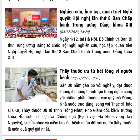
VIDEO
Nghiên cứu, học tập, quán triệt Nghị
quyết Hội nghị lần thứ 8 Ban Chấp
Không có file video nào để phát.
hành Trung ương Đảng khóa XIII
(04/12/2023, 14:20)
ALBUM ẢNH
Ngày 4/12, tại Hà Nội, Bộ Chính trị, Ban Bí
thư Trung ương Đảng tổ chức Hội nghị nghiên cứu, học tập, quán triệt
Nghị quyết Hội nghị lần thứ 8 Ban Chấp hành Trung ương Đảng khóa
XIII.
Thầy thuốc ưu tú hết lòng vì người
bệnh
(30/11/2023, 10:10)
Gần 30 năm gắn bó với nghề y, đạt được
không ít những thành tựu trong nghề cùng
LIÊN KẾT WEB
với những phần thưởng cao quý mà Đảng,
Nhà nước trao tặng, song với Thạc sĩ, bác
sĩ CKII, Thầy thuốc Ưu tú Trịnh Hồng Nhựt, Phó Giám đốc kiêm Trưởng
khoa Hồi sức tích cực và Chống độc (Bệnh viện Đa khoa vùng Tây
Nguyên), sự hồi phục và niềm tin của bệnh nhân đối với người thầy thuốc
THỐNG KÊ TRUY CẬP
là món quà quý giá nhất.
Hôm nay:
24625