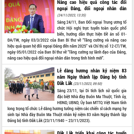
Nâng cao hiệu quả công tác đối
Tất cả:
66037365
ngoại Đảng, đối ngoại nhân dân
(24/11/2023, 13:35)
Sáng 24/11, Ban Đối ngoại Trung ương tổ
chức Hội nghị trực tuyến toàn quốc phổ
biến, hướng dẫn thực hiện Đề án số 01-
ĐA/TW, ngày 03/3/2022 của Ban Bí thư về “Tăng cường và nâng cao
hiệu quả quan hệ đối ngoại Đảng đến năm 2025” và Chỉ thị số 12-CT/TW,
ngày 05/01/2022 của Ban Bí thư về “Tăng cường sự lãnh đạo của Đảng,
nâng cao hiệu quả đối ngoại nhân dân trong tình hình mới”.
Lễ dâng hương nhân kỷ niệm 83
năm Ngày thành lập Đảng bộ tỉnh
Đắk Lắk
(23/11/2023, 09:50)
Sáng 23/11, tại Di tích lịch sử quốc gia
đặc biệt Nhà đày Buôn Ma Thuột, Tỉnh ủy,
HĐND, UBND, Ủy ban MTTQ Việt Nam tỉnh
long trọng tổ chức Lễ dâng hương tưởng niệm các chiến sĩ cách mạng hy
sinh tại Nhà đày Buôn Ma Thuột nhân kỷ niệm 83 năm Ngày thành lập
Đảng bộ tỉnh Đắk Lắk (23/11/1940 – 23/11/2023).
Đắk Lắk triển khai công tác tuyển