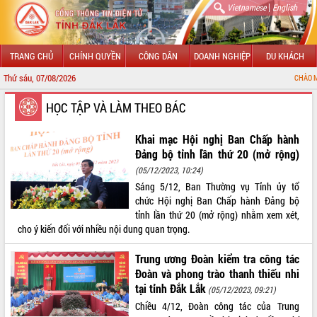
|
Vietnamese
English
TRANG CHỦ
CHÍNH QUYỀN
CÔNG DÂN
DOANH NGHIỆP
DU KHÁCH
Thứ sáu, 07/08/2026
CHÀO MỪNG ĐẾN VỚI CỔ
GIỚI THIỆU
HỌC TẬP VÀ LÀM THEO BÁC
LÃNH ĐẠO UBND TỈNH
Khai mạc Hội nghị Ban Chấp hành
Đảng bộ tỉnh lần thứ 20 (mở rộng)
TIN TỨC SỰ KIỆN
(05/12/2023, 10:24)
Sáng 5/12, Ban Thường vụ Tỉnh ủy tổ
SỞ, BAN, NGÀNH
chức Hội nghị Ban Chấp hành Đảng bộ
tỉnh lần thứ 20 (mở rộng) nhằm xem xét,
UBND CÁC XÃ, PHƯỜNG
cho ý kiến đối với nhiều nội dung quan trọng.
THÔNG TIN CHỈ ĐẠO ĐIỀU HÀNH
Trung ương Đoàn kiểm tra công tác
Đoàn và phong trào thanh thiếu nhi
HỆ THỐNG VĂN BẢN
tại tỉnh Đắk Lắk
(05/12/2023, 09:21)
Chiều 4/12, Đoàn công tác của Trung
VĂN BẢN HĐND TỈNH