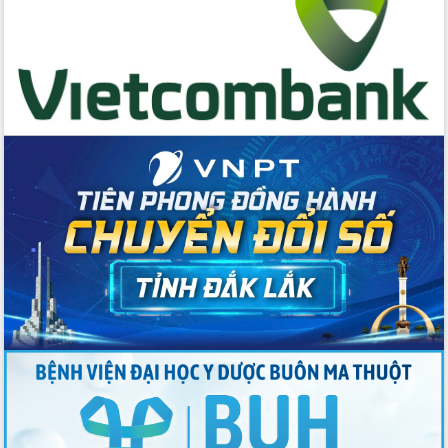
tác bầu cử tỉnh Đắk Lắk
Hội nghị Báo cáo viên Trung ương
tháng 01/2026
Phó Thủ tướng Hồ Quốc Dũng đánh giá
cao kết quả Chiến dịch Quang Trung
tại Đắk Lắk
Hội nghị Ban Chấp hành Đảng bộ tỉnh
Đắk Lắk lần thứ 2 (mở rộng)
Tập trung giải phóng mặt bằng, đẩy
nhanh tiến độ Tuyến đường bộ ven
biển
Gỡ khó, khởi công xây dựng, sửa chữa
toàn bộ nhà ở cho hộ dân đúng tiến độ
đề ra
UBND tỉnh Đắk Lắk tổng kết công tác
quốc phòng, quân sự địa phương năm
2025
Tập trung triển khai quyết liệt, đồng bộ
các giải pháp nhằm thực hiện hiệu quả
các nhiệm vụ đề ra năm 2025
Phát huy vai trò của người có uy tín