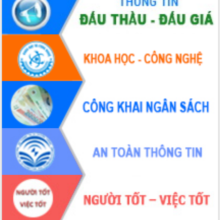
Thứ trưởng Bộ Y tế làm việc với tỉnh
Đắk Lắk về phát triển nhân lực y tế
cho trạm y tế cấp xã
Du lịch Đắk Lắk nâng tầm trải nghiệm
du khách thông qua Hệ thống cơ sở dữ
liệu và Bản đồ số
Tập huấn ứng dụng trí tuệ nhân tạo (AI)
trong thương mại điện tử năm 2026
Đoàn đại biểu Quốc hội tỉnh Đắk Lắk
trao đổi thông tin trước Kỳ họp thứ
nhất, Quốc hội khóa XVI
Quyết liệt cải cách hành chính, khơi
thông nguồn lực phát triển
Nâng cao hiệu lực, hiệu quả HĐND
tỉnh thông qua hiện đại hóa hành chính
Xã Ea Phê gắn cải cách hành chính với
chuyển đổi số
Phó Chủ tịch Thường trực UBND tỉnh
Hồ Thị Nguyên Thảo làm việc tại Trung
tâm Phục vụ hành chính công xã Ea
Phê