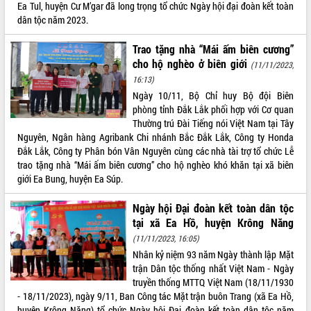
Ea Tul, huyện Cư M’gar đã long trọng tổ chức Ngày hội đại đoàn kết toàn
quan trọng
dân tộc năm 2023.
Bí thư Tỉnh ủy Lương Nguyễn Minh
Triết thăm, tặng quà người có công với
Trao tặng nhà “Mái ấm biên cương”
cách mạng
cho hộ nghèo ở biên giới
(11/11/2023,
Rà soát, hoàn thiện hệ thống thiết chế
16:13)
văn hóa, thể thao đáp ứng yêu cầu
LIÊN KẾT WEB
Ngày 10/11, Bộ Chỉ huy Bộ đội Biên
phát triển mới
phòng tỉnh Đắk Lắk phối hợp với Cơ quan
Thường trực HĐND tỉnh Đắk Lắk gặp
Thường trú Đài Tiếng nói Việt Nam tại Tây
mặt Đoàn chuyên gia y tế TP. Hồ Chí
Nguyên, Ngân hàng Agribank Chi nhánh Bắc Đắk Lắk, Công ty Honda
Minh
Đắk Lắk, Công ty Phân bón Vân Nguyên cùng các nhà tài trợ tổ chức Lễ
THỐNG KÊ TRUY CẬP
trao tặng nhà “Mái ấm biên cương” cho hộ nghèo khó khăn tại xã biên
Lễ truy điệu và an táng hài cốt liệt sĩ
giới Ea Bung, huyện Ea Súp.
tại Nghĩa trang Liệt sĩ xã Sơn Hòa
Hôm nay:
23143
Bàn giải pháp tháo gỡ khó khăn trong
Tất cả:
66068466
Ngày hội Đại đoàn kết toàn dân tộc
xuất khẩu sầu riêng và triển khai quy
tại xã Ea Hồ, huyện Krông Năng
định EUDR
(11/11/2023, 16:05)
Thứ trưởng Bộ Nông nghiệp và Môi
Nhân kỷ niệm 93 năm Ngày thành lập Mặt
trường Nguyễn Hoàng Hiệp khảo sát
trận Dân tộc thống nhất Việt Nam - Ngày
vùng trồng và doanh nghiệp đóng gói
truyền thống MTTQ Việt Nam (18/11/1930
sầu riêng tại Đắk Lắk
- 18/11/2023), ngày 9/11, Ban Công tác Mặt trận buôn Trang (xã Ea Hồ,
Trình diễn nghệ thuật chế biến các
huyện Krông Năng) tổ chức Ngày hội Đại đoàn kết toàn dân tộc năm