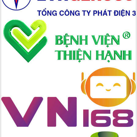
quốc phòng, quân sự địa phương năm
2026
Đắk Lắk tập trung toàn lực khắc phục
tồn tại IUU, sẵn sàng làm việc với
Đoàn thanh tra EC
Chủ tịch UBND tỉnh Tạ Anh Tuấn thăm,
chúc mừng các bệnh viện nhân Ngày
Thầy thuốc Việt Nam
Rộn ràng lễ hội truyền thống Sông
nước Đà Nông lần thứ I năm 2026
Kỳ họp Chuyên đề lần thứ Năm, HĐND
tỉnh Đắk Lắk thông qua các nghị quyết
quan trọng
Thống nhất danh sách giới thiệu ứng
cử đại biểu Quốc hội khoá XVI và đại
biểu HĐND tỉnh Đắk Lắk, nhiệm kỳ
2026-2031
Phát động hai phong trào thi đua quan
trọng trong kỷ nguyên mới
Hội nghị lần thứ tư Ban Chỉ đạo công