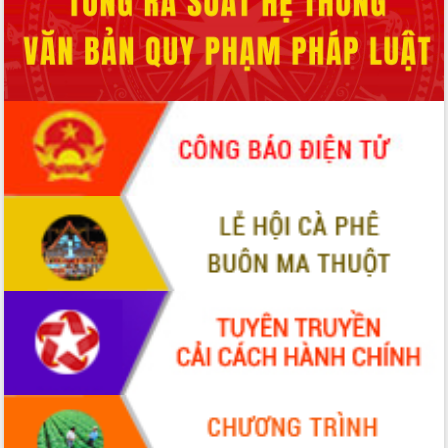
Hội thảo khoa học “Giải pháp thúc đẩy
phát triển nền kinh tế xanh tại tỉnh
Đắk Lắk”
Tăng cường giám sát, đôn đốc thực
hiện nhiệm vụ quản lý tài sản công
hàng tuần
Tháo gỡ những vướng mắc, đẩy mạnh
công tác cải cách thủ tục hành chính
tại Trung tâm Phục vụ hành chính
công tỉnh
Đắk Lắk: Tôn vinh 46 giải pháp tại Hội
thi Sáng tạo Kỹ thuật 2024 - 2025
Đắk Lắk rà soát, điều chỉnh Đề án 190
về phát triển nuôi trồng thủy sản
Phó Chủ tịch UBND tỉnh Đắk Lắk
Trương Công Thái kiểm tra thực địa
Dự án cao tốc Khánh Hòa - Buôn Ma
Thuột
Định vị cà phê Việt Nam như một “di
sản sống” trong dòng chảy toàn cầu