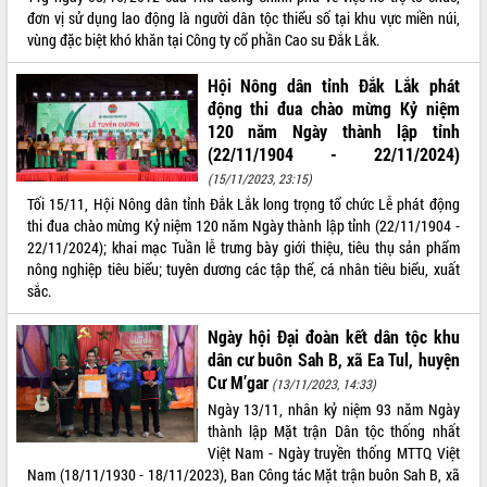
đơn vị sử dụng lao động là người dân tộc thiểu số tại khu vực miền núi,
VIDEO
vùng đặc biệt khó khăn tại Công ty cổ phần Cao su Đắk Lắk.
Hội Nông dân tỉnh Đắk Lắk phát
động thi đua chào mừng Kỷ niệm
120 năm Ngày thành lập tỉnh
(22/11/1904 - 22/11/2024)
(15/11/2023, 23:15)
Tối 15/11, Hội Nông dân tỉnh Đắk Lắk long trọng tổ chức Lễ phát động
thi đua chào mừng Kỷ niệm 120 năm Ngày thành lập tỉnh (22/11/1904 -
Khám bệnh, cấp phát thuốc miễn phí
22/11/2024); khai mạc Tuần lễ trưng bày giới thiệu, tiêu thụ sản phẩm
và tặng quà người dân xã Cư Pui
nông nghiệp tiêu biểu; tuyên dương các tập thể, cá nhân tiêu biểu, xuất
sắc.
Hội nghị UBND tỉnh Đắk Lắk thường kỳ
tháng 7/2026
Ngày hội Đại đoàn kết dân tộc khu
Lễ truy tặng danh hiệu “Bà Mẹ Việt
dân cư buôn Sah B, xã Ea Tul, huyện
Nam Anh hùng” và trao Huân chương
Cư M’gar
(13/11/2023, 14:33)
Lao động
Ngày 13/11, nhân kỷ niệm 93 năm Ngày
ALBUM ẢNH
UBND tỉnh Đắk Lắk triển khai nhiệm
thành lập Mặt trận Dân tộc thống nhất
vụ 6 tháng cuối năm 2026
Việt Nam - Ngày truyền thống MTTQ Việt
Kỳ họp thứ Hai, Hội đồng nhân dân
Nam (18/11/1930 - 18/11/2023), Ban Công tác Mặt trận buôn Sah B, xã
tỉnh khóa XI quyết nghị nhiều nội dung