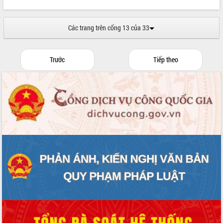
Quy hoạch và Xúc tiến đầu tư tỉnh Đắk
Lắk
Khơi thông điểm nghẽn, đẩy nhanh
Các trang trên cổng 13 của 33
giải ngân vốn khắc phục thiên tai
HĐND tỉnh thông qua điều chỉnh Quy
hoạch tỉnh thời kỳ 2021-2030
Trước
Tiếp theo
Hội thảo góp ý hồ sơ điều chỉnh quy
hoạch tỉnh Đắk Lắk thời kỳ 2021-2030,
tầm nhìn đến năm 2050
Nâng cao hiệu quả hoạt động của các
doanh nghiệp nhà nước
Hội nghị triển khai kết nối mạng
truyền số liệu chuyên dùng phục vụ cơ
quan Đảng, Nhà nước
Lễ phát động chuỗi hoạt động chung
tay làm sạch môi trường
Xã Ea Kar bước chuyển mình trong
công tác cải cách hành chính mô hình
mới
UBND tỉnh họp báo định kỳ tháng 4
năm 2026