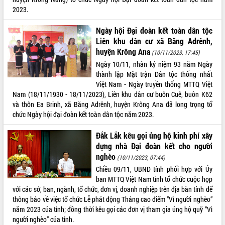
món ăn từ sầu riêng
2023.
Đắk Lắk công bố Quy hoạch và xúc
tiến đầu tư tỉnh
Ngày hội Đại đoàn kết toàn dân tộc
Ngành cá ngừ Đắk Lắk chủ động thích
Liên khu dân cư xã Băng Adrênh,
ứng để giữ vững thị trường xuất khẩu
huyện Krông Ana
(10/11/2023, 17:45)
Diễn đàn Kinh tế tư nhân Việt Nam đột
Ngày 10/11, nhân kỷ niệm 93 năm Ngày
phá cơ chế - Hợp tác công tư
thành lập Mặt trận Dân tộc thống nhất
Đề án 06 tạo bước ngoặt đột phá trong
Việt Nam - Ngày truyền thống MTTQ Việt
cải cách hành chính tỉnh Đắk Lắk
Nam (18/11/1930 - 18/11/2023), Liên khu dân cư buôn Cuê, buôn K62
và thôn Ea Brinh, xã Băng Adrênh, huyện Krông Ana đã long trọng tổ
Kết nối tour, đẩy mạnh chuyển đổi số
chức Ngày hội đại đoàn kết toàn dân tộc năm 2023.
để phát triển du lịch Đắk Lắk
Khởi động Dự án Đầu tư xây dựng hạ
Đắk Lắk kêu gọi ủng hộ kinh phí xây
tầng kỹ thuật Cụm công nghiệp Tân
dựng nhà Đại đoàn kết cho người
Tiến
nghèo
(10/11/2023, 07:44)
Gặp mặt các cơ quan báo chí nhân Kỷ
Chiều 09/11, UBND tỉnh phối hợp với Ủy
niệm 101 năm Ngày Báo chí Cách
ban MTTQ Việt Nam tỉnh tổ chức cuộc họp
mạng Việt Nam
với các sở, ban, ngành, tổ chức, đơn vị, doanh nghiệp trên địa bàn tỉnh để
Đắk Lắk sơ kết 4 năm triển khai thực
thông báo về việc tổ chức Lễ phát động Tháng cao điểm “Vì người nghèo”
hiện Đề án 06 của Chính phủ
năm 2023 của tỉnh; đồng thời kêu gọi các đơn vị tham gia ủng hộ quỹ “Vì
Họp báo thông tin về Hội nghị Công bố
người nghèo” của tỉnh.