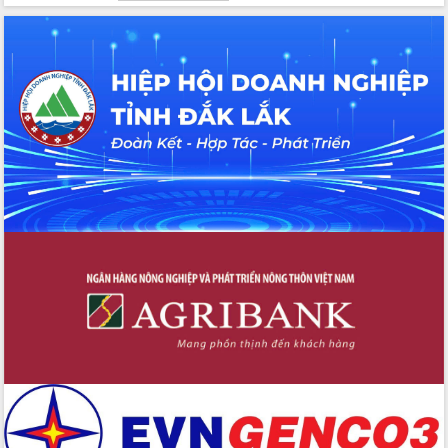
Bầu cử Quốc hội và HĐND: Cử tri Đắk
Lắk gửi gắm niềm tin, kỳ vọng vào lá
phiếu
Đắk Lắk sẵn sàng các điều kiện cho
Ngày hội bầu cử đại biểu Quốc hội
khóa XVI và HĐND các cấp nhiệm kỳ
2026-2031
Đảm bảo cuộc bầu cử đại biểu Quốc
hội và đại biểu HĐND các cấp diễn ra
an toàn, hiệu quả, đúng quy định
Thủ tướng Chính phủ Phạm Minh Chính
kiểm tra, chỉ đạo hoàn thành các dự
án cao tốc và thăm khu tái định cư tại
Đắk Lắk
Sôi nổi Hội đua ngựa truyền thống Gò
Thì Thùng mừng Xuân Bính Ngọ 2026
Lãnh đạo tỉnh dâng hương tưởng niệm
tại Đập Đồng Cam đầu Xuân Bính Ngọ
Ngành nông nghiệp phấn đấu tăng
trưởng đạt 5,86% trong năm 2026
UBND tỉnh Đắk Lắk triển khai công tác