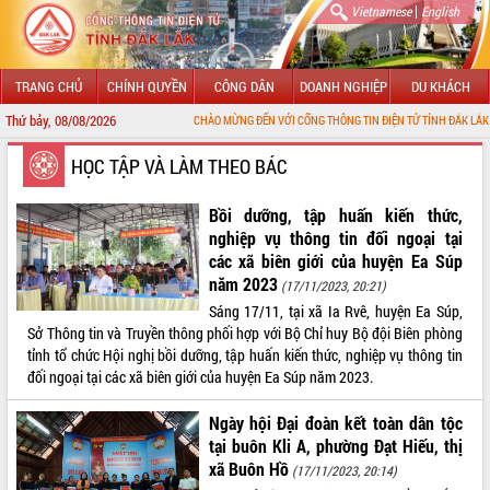
|
Vietnamese
English
TRANG CHỦ
CHÍNH QUYỀN
CÔNG DÂN
DOANH NGHIỆP
DU KHÁCH
Thứ bảy, 08/08/2026
CHÀO MỪNG ĐẾN VỚI CỔNG THÔNG TIN ĐIỆN TỬ TỈNH ĐẮK LẮK
GIỚI THIỆU
HỌC TẬP VÀ LÀM THEO BÁC
LÃNH ĐẠO UBND TỈNH
Bồi dưỡng, tập huấn kiến thức,
nghiệp vụ thông tin đối ngoại tại
TIN TỨC SỰ KIỆN
các xã biên giới của huyện Ea Súp
năm 2023
(17/11/2023, 20:21)
SỞ, BAN, NGÀNH
Sáng 17/11, tại xã Ia Rvê, huyện Ea Súp,
Sở Thông tin và Truyền thông phối hợp với Bộ Chỉ huy Bộ đội Biên phòng
UBND CÁC XÃ, PHƯỜNG
tỉnh tổ chức Hội nghị bồi dưỡng, tập huấn kiến thức, nghiệp vụ thông tin
đối ngoại tại các xã biên giới của huyện Ea Súp năm 2023.
THÔNG TIN CHỈ ĐẠO ĐIỀU HÀNH
Ngày hội Đại đoàn kết toàn dân tộc
HỆ THỐNG VĂN BẢN
tại buôn Kli A, phường Đạt Hiếu, thị
xã Buôn Hồ
(17/11/2023, 20:14)
VĂN BẢN HĐND TỈNH