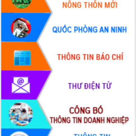
Xây dựng nông thôn mới: Nâng cao đời
sống người dân từ những mô hình thiết
thực
Quyết liệt tháo gỡ vướng mắc, đẩy
nhanh tiến độ các dự án trọng điểm
trong Khu kinh tế Nam Phú Yên
Hòn Yến phát triển du lịch gắn với bảo
tồn biển
Lấy ý kiến điều chỉnh Quy hoạch tỉnh
Đắk Lắk thời kỳ 2021-2030, tầm nhìn
đến năm 2050
Phát động chiến dịch 30 ngày đêm
giải phóng mặt bằng Tuyến đường bộ
ven biển
Đắk Lắk nỗ lực thúc đẩy tăng trưởng
kinh tế từ 10% trở lên trong Quý
II/2026
Đắk Lắk ký kết thỏa thuận hợp tác về
chuyển đổi số giai đoạn 2026 – 2030
với Tập đoàn Bưu chính Viễn thông
Việt Nam