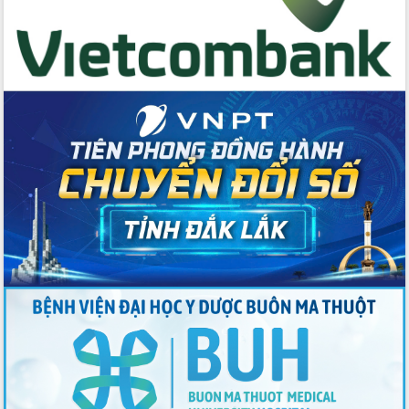
quan trọng
Thống nhất danh sách giới thiệu ứng
cử đại biểu Quốc hội khoá XVI và đại
biểu HĐND tỉnh Đắk Lắk, nhiệm kỳ
2026-2031
Phát động hai phong trào thi đua quan
trọng trong kỷ nguyên mới
Hội nghị lần thứ tư Ban Chỉ đạo công
tác bầu cử tỉnh Đắk Lắk
Hội nghị Báo cáo viên Trung ương
tháng 01/2026
Phó Thủ tướng Hồ Quốc Dũng đánh giá
cao kết quả Chiến dịch Quang Trung
tại Đắk Lắk
Hội nghị Ban Chấp hành Đảng bộ tỉnh
Đắk Lắk lần thứ 2 (mở rộng)
Tập trung giải phóng mặt bằng, đẩy
nhanh tiến độ Tuyến đường bộ ven
biển
Gỡ khó, khởi công xây dựng, sửa chữa