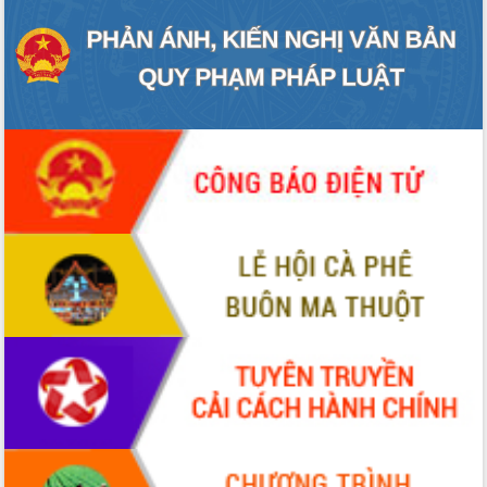
truyền số liệu chuyên dùng phục vụ cơ
quan Đảng, Nhà nước
Lễ phát động chuỗi hoạt động chung
tay làm sạch môi trường
Xã Ea Kar bước chuyển mình trong
công tác cải cách hành chính mô hình
mới
UBND tỉnh họp báo định kỳ tháng 4
năm 2026
Hội thảo khoa học “Giải pháp thúc đẩy
phát triển nền kinh tế xanh tại tỉnh
Đắk Lắk”
Tăng cường giám sát, đôn đốc thực
hiện nhiệm vụ quản lý tài sản công
hàng tuần
Tháo gỡ những vướng mắc, đẩy mạnh
công tác cải cách thủ tục hành chính
tại Trung tâm Phục vụ hành chính
công tỉnh
Đắk Lắk: Tôn vinh 46 giải pháp tại Hội
thi Sáng tạo Kỹ thuật 2024 - 2025