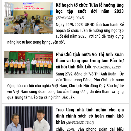
Kế hoạch tổ chức Tuần lễ hưởng ứng
VIDEO
học tập suốt đời năm 2023
(27/09/2023, 14:42)
Ngày 26/9/2023, UBND tỉnh ban hành Kế
hoạch tổ chức Tuần lễ hưởng ứng học tập
suốt đời năm 2023, với chủ đề “Xây dựng
năng lực tự học trong kỷ nguyên số”.
Phó Chủ tịch nước Võ Thị Ánh Xuân
thăm và tặng quà Trung tâm Bảo trợ
Bí thư Tỉnh ủy Lương Nguyễn Minh
xã hội tỉnh Đắk Lắk
(27/09/2023, 12:22)
Triết thăm, tặng quà người có công với
Sáng 27/9, đồng chí Võ Thị Ánh Xuân - Ủy
cách mạng
viên Trung ương Đảng, Phó Chủ tịch nước
Rà soát, hoàn thiện hệ thống thiết chế
Cộng hòa xã hội chủ nghĩa Việt Nam, Chủ tịch Hội đồng Quỹ Bảo trợ trẻ
văn hóa, thể thao đáp ứng yêu cầu
em Việt Nam cùng đoàn công tác của Trung ương đã đến thăm và tặng
phát triển mới
quà Trung tâm Bảo trợ xã hội tỉnh Đắk Lắk.
Thường trực HĐND tỉnh Đắk Lắk gặp
Trao tặng nhà tình nghĩa cho gia
mặt Đoàn chuyên gia y tế TP. Hồ Chí
ALBUM ẢNH
đình chính sách có hoàn cảnh khó
Minh
khăn
(26/09/2023, 16:01)
Lễ truy điệu và an táng hài cốt liệt sĩ
tại Nghĩa trang Liệt sĩ xã Sơn Hòa
Chiều 26/9, Văn phòng Đoàn đại biểu