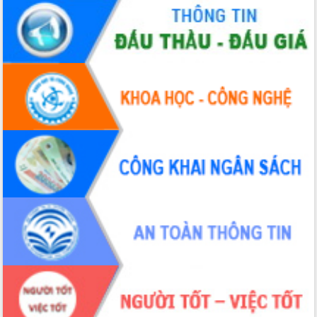
giải phóng mặt bằng Tuyến đường bộ
ven biển
Đắk Lắk nỗ lực thúc đẩy tăng trưởng
kinh tế từ 10% trở lên trong Quý
II/2026
Đắk Lắk ký kết thỏa thuận hợp tác về
chuyển đổi số giai đoạn 2026 – 2030
với Tập đoàn Bưu chính Viễn thông
Việt Nam
Thứ trưởng Bộ Y tế làm việc với tỉnh
Đắk Lắk về phát triển nhân lực y tế
cho trạm y tế cấp xã
Du lịch Đắk Lắk nâng tầm trải nghiệm
du khách thông qua Hệ thống cơ sở dữ
liệu và Bản đồ số
Tập huấn ứng dụng trí tuệ nhân tạo (AI)
trong thương mại điện tử năm 2026
Đoàn đại biểu Quốc hội tỉnh Đắk Lắk
trao đổi thông tin trước Kỳ họp thứ
nhất, Quốc hội khóa XVI
Quyết liệt cải cách hành chính, khơi