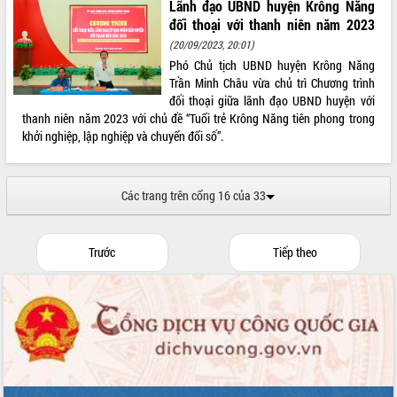
Lãnh đạo UBND huyện Krông Năng
tầng kỹ thuật Cụm công nghiệp Tân
đối thoại với thanh niên năm 2023
Tiến
(20/09/2023, 20:01)
Gặp mặt các cơ quan báo chí nhân Kỷ
Phó Chủ tịch UBND huyện Krông Năng
niệm 101 năm Ngày Báo chí Cách
Trần Minh Châu vừa chủ trì Chương trình
mạng Việt Nam
đối thoại giữa lãnh đạo UBND huyện với
Đắk Lắk sơ kết 4 năm triển khai thực
thanh niên năm 2023 với chủ đề “Tuổi trẻ Krông Năng tiên phong trong
hiện Đề án 06 của Chính phủ
khởi nghiệp, lập nghiệp và chuyển đổi số”.
Họp báo thông tin về Hội nghị Công bố
Quy hoạch và Xúc tiến đầu tư tỉnh Đắk
Lắk
Các trang trên cổng 16 của 33
Khơi thông điểm nghẽn, đẩy nhanh
giải ngân vốn khắc phục thiên tai
HĐND tỉnh thông qua điều chỉnh Quy
Trước
Tiếp theo
hoạch tỉnh thời kỳ 2021-2030
Hội thảo góp ý hồ sơ điều chỉnh quy
hoạch tỉnh Đắk Lắk thời kỳ 2021-2030,
tầm nhìn đến năm 2050
Nâng cao hiệu quả hoạt động của các
doanh nghiệp nhà nước
Hội nghị triển khai kết nối mạng