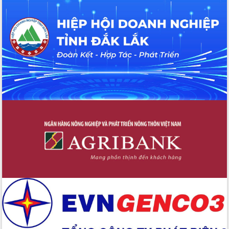
Bệnh án điện tử thúc đẩy chuyển đổi
số y tế tại Đắk Lắk
Chuyển đổi số thư viện: Mở rộng
không gian tri thức trong thời đại số
Đánh giá, rút kinh nghiệm công tác tổ
chức diễn tập trước ngày bầu cử
Chương trình “Gặp gỡ hữu nghị –
Friendship Meeting New Year 2026”
Bầu cử Quốc hội và HĐND: Cử tri Đắk
Lắk gửi gắm niềm tin, kỳ vọng vào lá
phiếu
Đắk Lắk sẵn sàng các điều kiện cho
Ngày hội bầu cử đại biểu Quốc hội
khóa XVI và HĐND các cấp nhiệm kỳ
2026-2031
Đảm bảo cuộc bầu cử đại biểu Quốc
hội và đại biểu HĐND các cấp diễn ra
an toàn, hiệu quả, đúng quy định
Thủ tướng Chính phủ Phạm Minh Chính
kiểm tra, chỉ đạo hoàn thành các dự
án cao tốc và thăm khu tái định cư tại