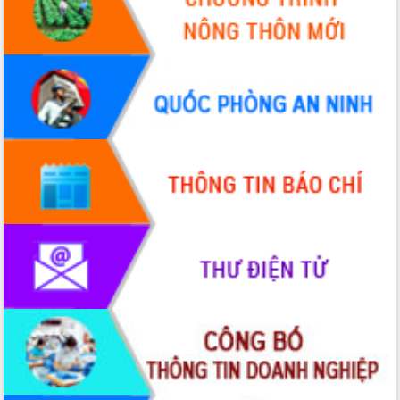
Đắk Lắk rà soát, điều chỉnh Đề án 190
về phát triển nuôi trồng thủy sản
Phó Chủ tịch UBND tỉnh Đắk Lắk
Trương Công Thái kiểm tra thực địa
Dự án cao tốc Khánh Hòa - Buôn Ma
Thuột
Định vị cà phê Việt Nam như một “di
sản sống” trong dòng chảy toàn cầu
Xây dựng nông thôn mới: Nâng cao đời
sống người dân từ những mô hình thiết
thực
Quyết liệt tháo gỡ vướng mắc, đẩy
nhanh tiến độ các dự án trọng điểm
trong Khu kinh tế Nam Phú Yên
Hòn Yến phát triển du lịch gắn với bảo
tồn biển
Lấy ý kiến điều chỉnh Quy hoạch tỉnh
Đắk Lắk thời kỳ 2021-2030, tầm nhìn
đến năm 2050
Phát động chiến dịch 30 ngày đêm