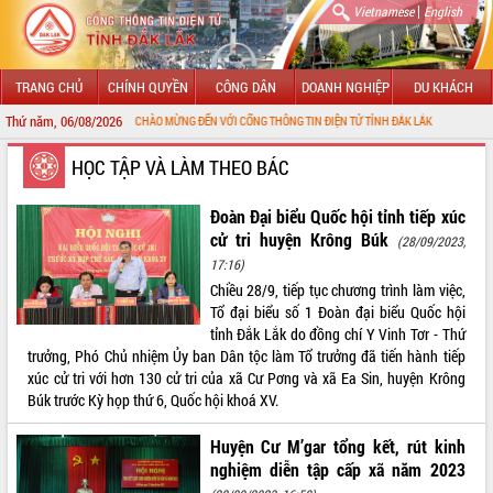
|
Vietnamese
English
TRANG CHỦ
CHÍNH QUYỀN
CÔNG DÂN
DOANH NGHIỆP
DU KHÁCH
Thứ năm, 06/08/2026
CHÀO MỪNG ĐẾN VỚI CỔNG THÔNG TIN ĐIỆN TỬ TỈNH ĐẮK LẮK
GIỚI THIỆU
HỌC TẬP VÀ LÀM THEO BÁC
LÃNH ĐẠO UBND TỈNH
Đoàn Đại biểu Quốc hội tỉnh tiếp xúc
cử tri huyện Krông Búk
(28/09/2023,
TIN TỨC SỰ KIỆN
17:16)
Chiều 28/9, tiếp tục chương trình làm việc,
SỞ, BAN, NGÀNH
Tổ đại biểu số 1 Đoàn đại biểu Quốc hội
tỉnh Đắk Lắk do đồng chí Y Vinh Tơr - Thứ
UBND CÁC XÃ, PHƯỜNG
trưởng, Phó Chủ nhiệm Ủy ban Dân tộc làm Tổ trưởng đã tiến hành tiếp
xúc cử tri với hơn 130 cử tri của xã Cư Pơng và xã Ea Sin, huyện Krông
THÔNG TIN CHỈ ĐẠO ĐIỀU HÀNH
Búk trước Kỳ họp thứ 6, Quốc hội khoá XV.
HỆ THỐNG VĂN BẢN
Huyện Cư M’gar tổng kết, rút kinh
nghiệm diễn tập cấp xã năm 2023
VĂN BẢN HĐND TỈNH