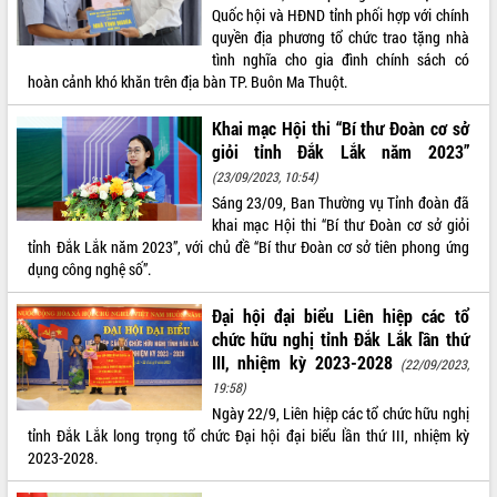
Quốc hội và HĐND tỉnh phối hợp với chính
Bàn giải pháp tháo gỡ khó khăn trong
quyền địa phương tổ chức trao tặng nhà
xuất khẩu sầu riêng và triển khai quy
tình nghĩa cho gia đình chính sách có
định EUDR
hoàn cảnh khó khăn trên địa bàn TP. Buôn Ma Thuột.
Thứ trưởng Bộ Nông nghiệp và Môi
trường Nguyễn Hoàng Hiệp khảo sát
Khai mạc Hội thi “Bí thư Đoàn cơ sở
vùng trồng và doanh nghiệp đóng gói
LIÊN KẾT WEB
giỏi tỉnh Đắk Lắk năm 2023”
sầu riêng tại Đắk Lắk
(23/09/2023, 10:54)
Trình diễn nghệ thuật chế biến các
Sáng 23/09, Ban Thường vụ Tỉnh đoàn đã
món ăn từ sầu riêng
khai mạc Hội thi “Bí thư Đoàn cơ sở giỏi
Đắk Lắk công bố Quy hoạch và xúc
tỉnh Đắk Lắk năm 2023”, với chủ đề “Bí thư Đoàn cơ sở tiên phong ứng
THỐNG KÊ TRUY CẬP
tiến đầu tư tỉnh
dụng công nghệ số”.
Ngành cá ngừ Đắk Lắk chủ động thích
Hôm nay:
18372
ứng để giữ vững thị trường xuất khẩu
Đại hội đại biểu Liên hiệp các tổ
Tất cả:
65994514
Diễn đàn Kinh tế tư nhân Việt Nam đột
chức hữu nghị tỉnh Đắk Lắk lần thứ
phá cơ chế - Hợp tác công tư
III, nhiệm kỳ 2023-2028
(22/09/2023,
Đề án 06 tạo bước ngoặt đột phá trong
19:58)
cải cách hành chính tỉnh Đắk Lắk
Ngày 22/9, Liên hiệp các tổ chức hữu nghị
tỉnh Đắk Lắk long trọng tổ chức Đại hội đại biểu lần thứ III, nhiệm kỳ
Kết nối tour, đẩy mạnh chuyển đổi số
2023-2028.
để phát triển du lịch Đắk Lắk
Khởi động Dự án Đầu tư xây dựng hạ