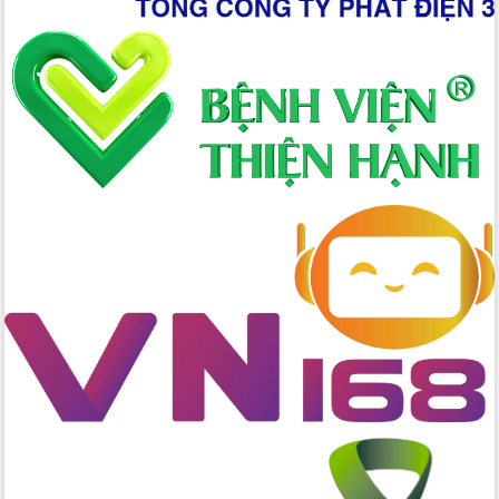
Đắk Lắk
Sôi nổi Hội đua ngựa truyền thống Gò
Thì Thùng mừng Xuân Bính Ngọ 2026
Lãnh đạo tỉnh dâng hương tưởng niệm
tại Đập Đồng Cam đầu Xuân Bính Ngọ
Ngành nông nghiệp phấn đấu tăng
trưởng đạt 5,86% trong năm 2026
UBND tỉnh Đắk Lắk triển khai công tác
quốc phòng, quân sự địa phương năm
2026
Đắk Lắk tập trung toàn lực khắc phục
tồn tại IUU, sẵn sàng làm việc với
Đoàn thanh tra EC
Chủ tịch UBND tỉnh Tạ Anh Tuấn thăm,
chúc mừng các bệnh viện nhân Ngày
Thầy thuốc Việt Nam
Rộn ràng lễ hội truyền thống Sông
nước Đà Nông lần thứ I năm 2026
Kỳ họp Chuyên đề lần thứ Năm, HĐND
tỉnh Đắk Lắk thông qua các nghị quyết