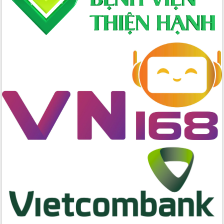
Ngành nông nghiệp phấn đấu tăng
trưởng đạt 5,86% trong năm 2026
UBND tỉnh Đắk Lắk triển khai công tác
quốc phòng, quân sự địa phương năm
2026
Đắk Lắk tập trung toàn lực khắc phục
tồn tại IUU, sẵn sàng làm việc với
Đoàn thanh tra EC
Chủ tịch UBND tỉnh Tạ Anh Tuấn thăm,
chúc mừng các bệnh viện nhân Ngày
Thầy thuốc Việt Nam
Rộn ràng lễ hội truyền thống Sông
nước Đà Nông lần thứ I năm 2026
Kỳ họp Chuyên đề lần thứ Năm, HĐND
tỉnh Đắk Lắk thông qua các nghị quyết
quan trọng
Thống nhất danh sách giới thiệu ứng
cử đại biểu Quốc hội khoá XVI và đại
biểu HĐND tỉnh Đắk Lắk, nhiệm kỳ
2026-2031
Phát động hai phong trào thi đua quan