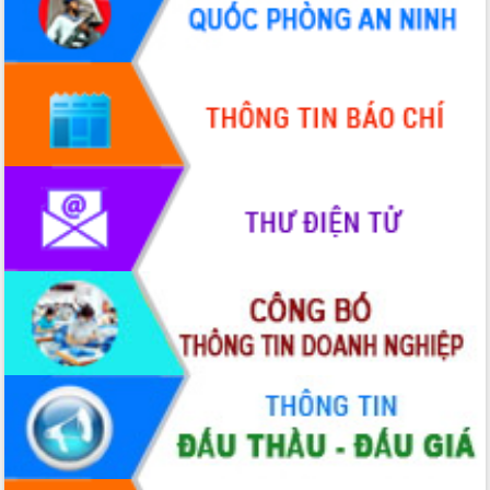
Định vị cà phê Việt Nam như một “di
sản sống” trong dòng chảy toàn cầu
Xây dựng nông thôn mới: Nâng cao đời
sống người dân từ những mô hình thiết
thực
Quyết liệt tháo gỡ vướng mắc, đẩy
nhanh tiến độ các dự án trọng điểm
trong Khu kinh tế Nam Phú Yên
Hòn Yến phát triển du lịch gắn với bảo
tồn biển
Lấy ý kiến điều chỉnh Quy hoạch tỉnh
Đắk Lắk thời kỳ 2021-2030, tầm nhìn
đến năm 2050
Phát động chiến dịch 30 ngày đêm
giải phóng mặt bằng Tuyến đường bộ
ven biển
Đắk Lắk nỗ lực thúc đẩy tăng trưởng
kinh tế từ 10% trở lên trong Quý
II/2026
Đắk Lắk ký kết thỏa thuận hợp tác về