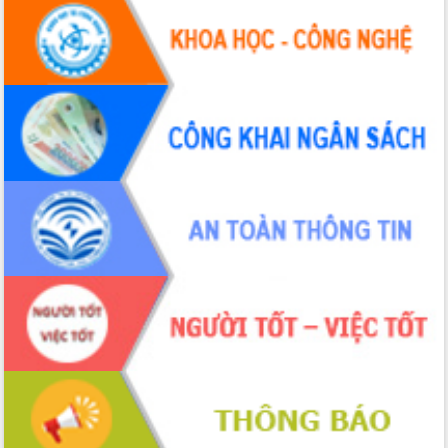
chuyển đổi số giai đoạn 2026 – 2030
với Tập đoàn Bưu chính Viễn thông
Việt Nam
Thứ trưởng Bộ Y tế làm việc với tỉnh
Đắk Lắk về phát triển nhân lực y tế
cho trạm y tế cấp xã
Du lịch Đắk Lắk nâng tầm trải nghiệm
du khách thông qua Hệ thống cơ sở dữ
liệu và Bản đồ số
Tập huấn ứng dụng trí tuệ nhân tạo (AI)
trong thương mại điện tử năm 2026
Đoàn đại biểu Quốc hội tỉnh Đắk Lắk
trao đổi thông tin trước Kỳ họp thứ
nhất, Quốc hội khóa XVI
Quyết liệt cải cách hành chính, khơi
thông nguồn lực phát triển
Nâng cao hiệu lực, hiệu quả HĐND
tỉnh thông qua hiện đại hóa hành chính
Xã Ea Phê gắn cải cách hành chính với
chuyển đổi số
Phó Chủ tịch Thường trực UBND tỉnh