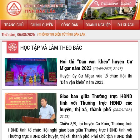
|
Vietnamese
English
TRANG CHỦ
CHÍNH QUYỀN
CÔNG DÂN
DOANH NGHIỆP
DU KHÁCH
Thứ năm, 06/08/2026
N VỚI CỔNG THÔNG TIN ĐIỆN TỬ TỈNH ĐẮK LẮK
GIỚI THIỆU
HỌC TẬP VÀ LÀM THEO BÁC
LÃNH ĐẠO UBND TỈNH
Hội thi “Dân vận khéo” huyện Cư
M’gar năm 2023
(13/09/2023, 21:18)
TIN TỨC SỰ KIỆN
Huyện ủy Cư M’gar vừa tổ chức Hội thi
“Dân vận khéo” năm 2023.
SỞ, BAN, NGÀNH
Giao ban giữa Thường trực HĐND
UBND CÁC XÃ, PHƯỜNG
tỉnh với Thường trực HĐND các
huyện, thị xã, thành phố
(08/09/2023,
THÔNG TIN CHỈ ĐẠO ĐIỀU HÀNH
21:28)
HỆ THỐNG VĂN BẢN
Chiều 8/9, tại huyện Cư Kuin, Thường trực
HĐND tỉnh tổ chức Hội nghị giao ban giữa Thường trực HĐND tỉnh với
VĂN BẢN HĐND TỈNH
Thường trực HĐND các huyện, thị xã, thành phố. Phó Chủ tịch HĐND tỉnh