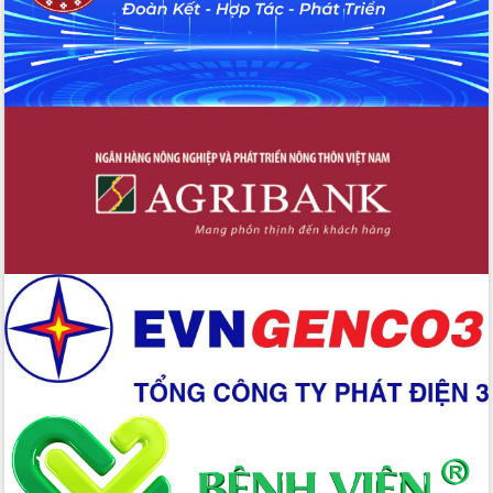
Chương trình “Gặp gỡ hữu nghị –
Friendship Meeting New Year 2026”
Bầu cử Quốc hội và HĐND: Cử tri Đắk
Lắk gửi gắm niềm tin, kỳ vọng vào lá
phiếu
Đắk Lắk sẵn sàng các điều kiện cho
Ngày hội bầu cử đại biểu Quốc hội
khóa XVI và HĐND các cấp nhiệm kỳ
2026-2031
Đảm bảo cuộc bầu cử đại biểu Quốc
hội và đại biểu HĐND các cấp diễn ra
an toàn, hiệu quả, đúng quy định
Thủ tướng Chính phủ Phạm Minh Chính
kiểm tra, chỉ đạo hoàn thành các dự
án cao tốc và thăm khu tái định cư tại
Đắk Lắk
Sôi nổi Hội đua ngựa truyền thống Gò
Thì Thùng mừng Xuân Bính Ngọ 2026
Lãnh đạo tỉnh dâng hương tưởng niệm
tại Đập Đồng Cam đầu Xuân Bính Ngọ