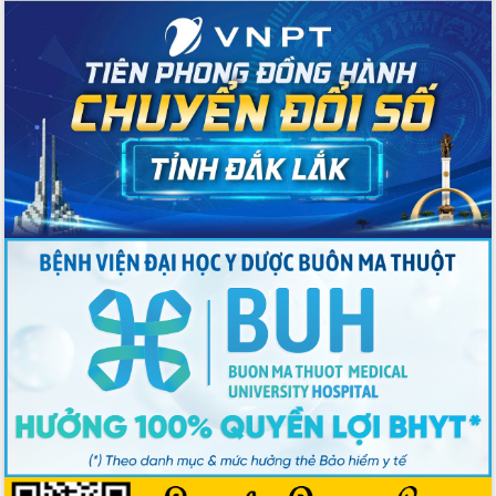
trọng trong kỷ nguyên mới
Hội nghị lần thứ tư Ban Chỉ đạo công
tác bầu cử tỉnh Đắk Lắk
Hội nghị Báo cáo viên Trung ương
tháng 01/2026
Phó Thủ tướng Hồ Quốc Dũng đánh giá
cao kết quả Chiến dịch Quang Trung
tại Đắk Lắk
Hội nghị Ban Chấp hành Đảng bộ tỉnh
Đắk Lắk lần thứ 2 (mở rộng)
Tập trung giải phóng mặt bằng, đẩy
nhanh tiến độ Tuyến đường bộ ven
biển
Gỡ khó, khởi công xây dựng, sửa chữa
toàn bộ nhà ở cho hộ dân đúng tiến độ
đề ra
UBND tỉnh Đắk Lắk tổng kết công tác
quốc phòng, quân sự địa phương năm
2025
Tập trung triển khai quyết liệt, đồng bộ