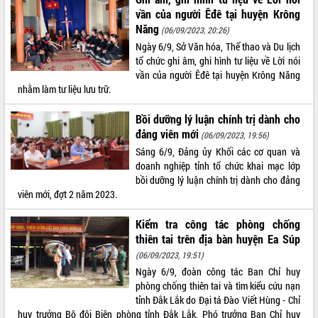
sầu riêng tại Đắk Lắk
vần của người Êđê tại huyện Krông
Trình diễn nghệ thuật chế biến các
Năng
(06/09/2023, 20:26)
món ăn từ sầu riêng
Ngày 6/9, Sở Văn hóa, Thể thao và Du lịch
Đắk Lắk công bố Quy hoạch và xúc
tổ chức ghi âm, ghi hình tư liệu về Lời nói
THỐNG KÊ TRUY CẬP
tiến đầu tư tỉnh
vần của người Êđê tại huyện Krông Năng
nhằm làm tư liệu lưu trữ.
Ngành cá ngừ Đắk Lắk chủ động thích
Hôm nay:
18530
ứng để giữ vững thị trường xuất khẩu
Tất cả:
65994672
Bồi dưỡng lý luận chính trị dành cho
Diễn đàn Kinh tế tư nhân Việt Nam đột
đảng viên mới
(06/09/2023, 19:56)
phá cơ chế - Hợp tác công tư
Sáng 6/9, Đảng ủy Khối các cơ quan và
Đề án 06 tạo bước ngoặt đột phá trong
doanh nghiệp tỉnh tổ chức khai mạc lớp
cải cách hành chính tỉnh Đắk Lắk
bồi dưỡng lý luận chính trị dành cho đảng
Kết nối tour, đẩy mạnh chuyển đổi số
viên mới, đợt 2 năm 2023.
để phát triển du lịch Đắk Lắk
Khởi động Dự án Đầu tư xây dựng hạ
Kiểm tra công tác phòng chống
tầng kỹ thuật Cụm công nghiệp Tân
thiên tai trên địa bàn huyện Ea Súp
Tiến
(06/09/2023, 19:51)
Gặp mặt các cơ quan báo chí nhân Kỷ
Ngày 6/9, đoàn công tác Ban Chỉ huy
niệm 101 năm Ngày Báo chí Cách
phòng chống thiên tai và tìm kiểu cứu nạn
mạng Việt Nam
tỉnh Đắk Lắk do Đại tá Đào Viết Hùng - Chỉ
Đắk Lắk sơ kết 4 năm triển khai thực
huy trưởng Bộ đội Biên phòng tỉnh Đắk Lắk, Phó trưởng Ban Chỉ huy