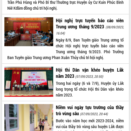
Trần Phú Hùng và Phó Bí thư Thường trực Huyện ủy Cư Kuin Phúc Bình
Niê Kđăm đồng chủ trì hội nghị.
ĐIỂM TIN VĂN BẢN
Hội nghị trực tuyến báo cáo viên
QUY HOẠCH - KẾ HOẠCH
Trung ương tháng 9/2023
(08/09/2023,
16:04)
Ngày 8/9, Ban Tuyên giáo Trung ương tổ
chức Hội nghị trực tuyến báo cáo viên
Trung ương tháng 9/2023. Phó Trưởng
Ban Tuyên giáo Trung ương Phan Xuân Thủy chủ trì hội nghị.
Hội thi Dân vận khéo huyện Lắk
năm 2023
(07/09/2023, 20:50)
Trong hai ngày (6 và 7/9), Huyện ủy Lắk
long trọng tổ chức Hội thi Dân vận khéo
năm 2023.
Niềm vui ngày tựu trường của thầy
trò vùng sâu
(07/09/2023, 20:44)
Bước vào năm học mới 2023-2024, niềm
vui của thầy trò vùng sâu huyện Lắk được