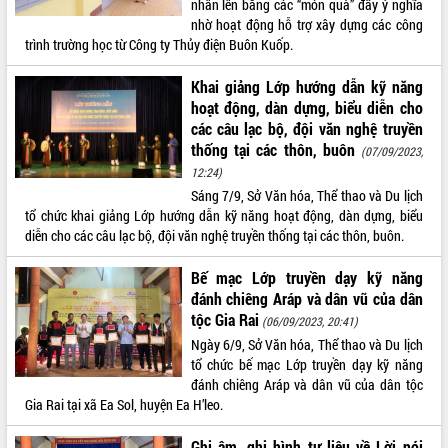
nhân lên bằng các “món quà” đầy ý nghĩa
nhờ hoạt động hỗ trợ xây dựng các công
VIDEO
trình trường học từ Công ty Thủy điện Buôn Kuốp.
Loading the player...
Khai giảng Lớp hướng dẫn kỹ năng
Bí thư Tỉnh ủy Lương Nguyễn Minh
hoạt động, dàn dựng, biểu diễn cho
Triết thăm, tặng quà người có công với
các câu lạc bộ, đội văn nghệ truyền
cách mạng
thống tại các thôn, buôn
(07/09/2023,
Rà soát, hoàn thiện hệ thống thiết chế
12:24)
văn hóa, thể thao đáp ứng yêu cầu
Sáng 7/9, Sở Văn hóa, Thể thao và Du lịch
phát triển mới
tổ chức khai giảng Lớp hướng dẫn kỹ năng hoạt động, dàn dựng, biểu
Thường trực HĐND tỉnh Đắk Lắk gặp
diễn cho các câu lạc bộ, đội văn nghệ truyền thống tại các thôn, buôn.
mặt Đoàn chuyên gia y tế TP. Hồ Chí
ALBUM ẢNH
Minh
Bế mạc Lớp truyền dạy kỹ năng
Lễ truy điệu và an táng hài cốt liệt sĩ
đánh chiêng Aráp và dân vũ của dân
tại Nghĩa trang Liệt sĩ xã Sơn Hòa
tộc Gia Rai
(06/09/2023, 20:41)
Bàn giải pháp tháo gỡ khó khăn trong
Ngày 6/9, Sở Văn hóa, Thể thao và Du lịch
xuất khẩu sầu riêng và triển khai quy
tổ chức bế mạc Lớp truyền dạy kỹ năng
định EUDR
đánh chiêng Aráp và dân vũ của dân tộc
Thứ trưởng Bộ Nông nghiệp và Môi
Gia Rai tại xã Ea Sol, huyện Ea H’leo.
trường Nguyễn Hoàng Hiệp khảo sát
vùng trồng và doanh nghiệp đóng gói
Ghi âm, ghi hình tư liệu về Lời nói
LIÊN KẾT WEB