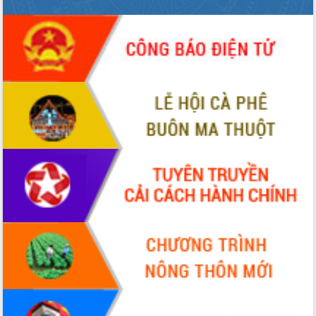
mới
UBND tỉnh họp báo định kỳ tháng 4
năm 2026
Hội thảo khoa học “Giải pháp thúc đẩy
phát triển nền kinh tế xanh tại tỉnh
Đắk Lắk”
Tăng cường giám sát, đôn đốc thực
hiện nhiệm vụ quản lý tài sản công
hàng tuần
Tháo gỡ những vướng mắc, đẩy mạnh
công tác cải cách thủ tục hành chính
tại Trung tâm Phục vụ hành chính
công tỉnh
Đắk Lắk: Tôn vinh 46 giải pháp tại Hội
thi Sáng tạo Kỹ thuật 2024 - 2025
Đắk Lắk rà soát, điều chỉnh Đề án 190
về phát triển nuôi trồng thủy sản
Phó Chủ tịch UBND tỉnh Đắk Lắk
Trương Công Thái kiểm tra thực địa
Dự án cao tốc Khánh Hòa - Buôn Ma
Thuột