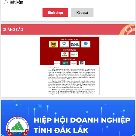
Rất kém
Tập huấn nâng cao năng lực triển khai
Bình chọn
Kết quả
chuyển đổi số cho cán bộ, công chức
cấp xã
Đắk Lắk phát động hưởng ứng Ngày
QUẢNG CÁO
Quyền của người tiêu dùng Việt Nam
2026
Đẩy mạnh cải cách hành chính, quyết
tâm đạt được mục tiêu tăng trưởng
hai con số trong năm 2026
Tổ chức trang trọng Lễ hội Đền thờ
Lương Văn Chánh năm 2026
Phó Bí thư Tỉnh ủy Đắk Lắk Đỗ Hữu
Huy giữ chức Bí thư Đảng ủy Ủy Ban
Nhân dân tỉnh
Bệnh án điện tử thúc đẩy chuyển đổi
số y tế tại Đắk Lắk
Chuyển đổi số thư viện: Mở rộng
không gian tri thức trong thời đại số
Đánh giá, rút kinh nghiệm công tác tổ
chức diễn tập trước ngày bầu cử