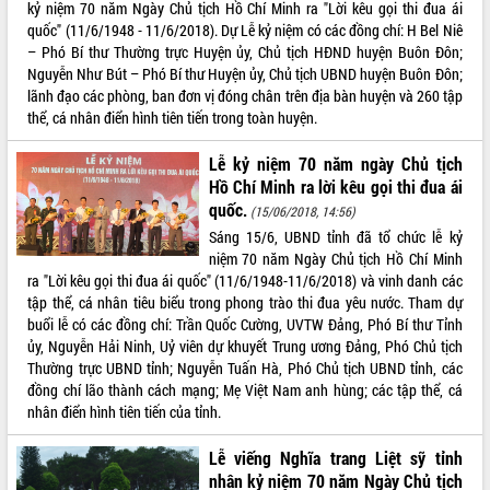
kỷ niệm 70 năm Ngày Chủ tịch Hồ Chí Minh ra "Lời kêu gọi thi đua ái
Rà soát, hoàn thiện hệ thống thiết chế
quốc" (11/6/1948 - 11/6/2018). Dự Lễ kỷ niệm có các đồng chí: H Bel Niê
văn hóa, thể thao đáp ứng yêu cầu
– Phó Bí thư Thường trực Huyện ủy, Chủ tịch HĐND huyện Buôn Đôn;
phát triển mới
Nguyễn Như Bút – Phó Bí thư Huyện ủy, Chủ tịch UBND huyện Buôn Đôn;
Thường trực HĐND tỉnh Đắk Lắk gặp
lãnh đạo các phòng, ban đơn vị đóng chân trên địa bàn huyện và 260 tập
mặt Đoàn chuyên gia y tế TP. Hồ Chí
thể, cá nhân điển hình tiên tiến trong toàn huyện.
Minh
LIÊN KẾT WEB
Lễ truy điệu và an táng hài cốt liệt sĩ
Lễ kỷ niệm 70 năm ngày Chủ tịch
tại Nghĩa trang Liệt sĩ xã Sơn Hòa
Hồ Chí Minh ra lời kêu gọi thi đua ái
quốc.
Bàn giải pháp tháo gỡ khó khăn trong
(15/06/2018, 14:56)
xuất khẩu sầu riêng và triển khai quy
Sáng 15/6, UBND tỉnh đã tổ chức lễ kỷ
THỐNG KÊ TRUY CẬP
định EUDR
niệm 70 năm Ngày Chủ tịch Hồ Chí Minh
ra "Lời kêu gọi thi đua ái quốc" (11/6/1948-11/6/2018) và vinh danh các
Thứ trưởng Bộ Nông nghiệp và Môi
Hôm nay:
27229
tập thể, cá nhân tiêu biểu trong phong trào thi đua yêu nước. Tham dự
trường Nguyễn Hoàng Hiệp khảo sát
Tất cả:
66003371
buổi lễ có các đồng chí: Trần Quốc Cường, UVTW Đảng, Phó Bí thư Tỉnh
vùng trồng và doanh nghiệp đóng gói
ủy, Nguyễn Hải Ninh, Uỷ viên dự khuyết Trung ương Đảng, Phó Chủ tịch
sầu riêng tại Đắk Lắk
Thường trực UBND tỉnh; Nguyễn Tuấn Hà, Phó Chủ tịch UBND tỉnh, các
Trình diễn nghệ thuật chế biến các
đồng chí lão thành cách mạng; Mẹ Việt Nam anh hùng; các tập thể, cá
món ăn từ sầu riêng
nhân điển hình tiên tiến của tỉnh.
Đắk Lắk công bố Quy hoạch và xúc
tiến đầu tư tỉnh
Lễ viếng Nghĩa trang Liệt sỹ tỉnh
Ngành cá ngừ Đắk Lắk chủ động thích
nhân kỷ niệm 70 năm Ngày Chủ tịch