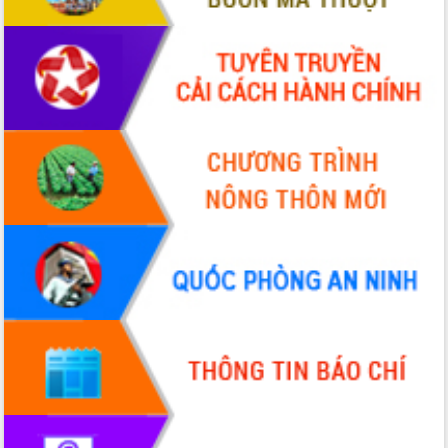
nhanh tiến độ các dự án trọng điểm
trong Khu kinh tế Nam Phú Yên
Hòn Yến phát triển du lịch gắn với bảo
tồn biển
Lấy ý kiến điều chỉnh Quy hoạch tỉnh
Đắk Lắk thời kỳ 2021-2030, tầm nhìn
đến năm 2050
Phát động chiến dịch 30 ngày đêm
giải phóng mặt bằng Tuyến đường bộ
ven biển
Đắk Lắk nỗ lực thúc đẩy tăng trưởng
kinh tế từ 10% trở lên trong Quý
II/2026
Đắk Lắk ký kết thỏa thuận hợp tác về
chuyển đổi số giai đoạn 2026 – 2030
với Tập đoàn Bưu chính Viễn thông
Việt Nam
Thứ trưởng Bộ Y tế làm việc với tỉnh
Đắk Lắk về phát triển nhân lực y tế
cho trạm y tế cấp xã
Du lịch Đắk Lắk nâng tầm trải nghiệm