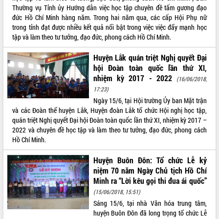
Thường vụ Tỉnh ủy Hướng dẫn việc học tập chuyên đề tấm gương đạo
VIDEO
đức Hồ Chí Minh hàng năm. Trong hai năm qua, các cấp Hội Phụ nữ
trong tỉnh đạt được nhiều kết quả nổi bật trong việc việc đẩy mạnh học
tập và làm theo tư tưởng, đạo đức, phong cách Hồ Chí Minh.
Huyện Lắk quán triệt Nghị quyết Đại
hội Đoàn toàn quốc lần thứ XI,
nhiệm kỳ 2017 - 2022
(16/06/2018,
17:23)
Ngày 15/6, tại Hội trường Ủy ban Mặt trận
và các Đoàn thể huyện Lắk, Huyện đoàn Lắk tổ chức Hội nghị học tập,
Lễ truy tặng danh hiệu “Bà Mẹ Việt
quán triệt Nghị quyết Đại hội Đoàn toàn quốc lần thứ XI, nhiệm kỳ 2017 –
Nam Anh hùng” và trao Huân chương
2022 và chuyên đề học tập và làm theo tư tưởng, đạo đức, phong cách
Lao động
Hồ Chí Minh.
UBND tỉnh Đắk Lắk triển khai nhiệm
vụ 6 tháng cuối năm 2026
Huyện Buôn Đôn: Tổ chức Lễ kỷ
Kỳ họp thứ Hai, Hội đồng nhân dân
niệm 70 năm Ngày Chủ tịch Hồ Chí
tỉnh khóa XI quyết nghị nhiều nội dung
Minh ra “Lời kêu gọi thi đua ái quốc”
quan trọng
ALBUM ẢNH
(15/06/2018, 15:51)
Bí thư Tỉnh ủy Lương Nguyễn Minh
Sáng 15/6, tại nhà Văn hóa trung tâm,
Triết thăm, tặng quà người có công với
huyện Buôn Đôn đã long trọng tổ chức Lễ
cách mạng