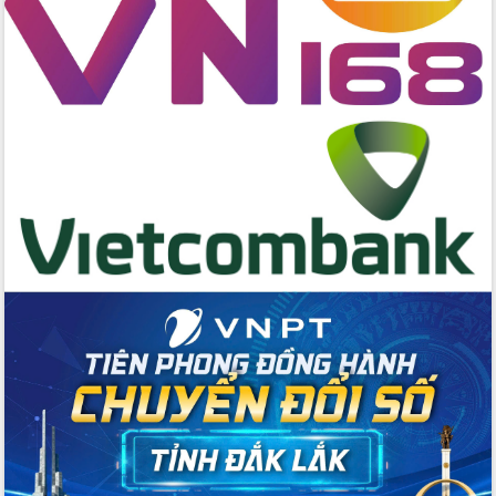
cao kết quả Chiến dịch Quang Trung
tại Đắk Lắk
Hội nghị Ban Chấp hành Đảng bộ tỉnh
Đắk Lắk lần thứ 2 (mở rộng)
Tập trung giải phóng mặt bằng, đẩy
nhanh tiến độ Tuyến đường bộ ven
biển
Gỡ khó, khởi công xây dựng, sửa chữa
toàn bộ nhà ở cho hộ dân đúng tiến độ
đề ra
UBND tỉnh Đắk Lắk tổng kết công tác
quốc phòng, quân sự địa phương năm
2025
Tập trung triển khai quyết liệt, đồng bộ
các giải pháp nhằm thực hiện hiệu quả
các nhiệm vụ đề ra năm 2025
Phát huy vai trò của người có uy tín
trong phòng chống tảo hôn và hôn
nhân cận huyết thống
Nông sản Tây Nguyên thu hút doanh
nghiệp nước ngoài