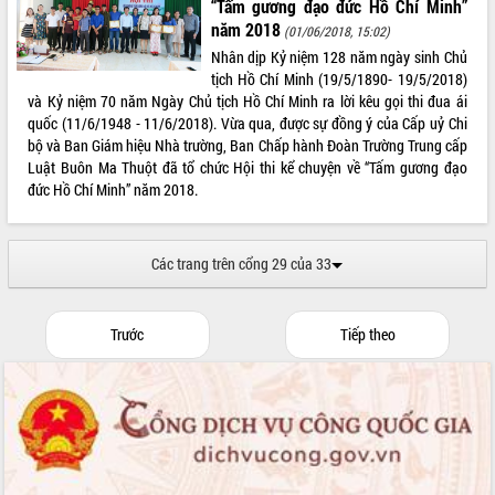
HĐND tỉnh thông qua điều chỉnh Quy
“Tấm gương đạo đức Hồ Chí Minh”
hoạch tỉnh thời kỳ 2021-2030
năm 2018
(01/06/2018, 15:02)
Hội thảo góp ý hồ sơ điều chỉnh quy
Nhân dịp Kỷ niệm 128 năm ngày sinh Chủ
hoạch tỉnh Đắk Lắk thời kỳ 2021-2030,
tịch Hồ Chí Minh (19/5/1890- 19/5/2018)
tầm nhìn đến năm 2050
và Kỷ niệm 70 năm Ngày Chủ tịch Hồ Chí Minh ra lời kêu gọi thi đua ái
quốc (11/6/1948 - 11/6/2018). Vừa qua, được sự đồng ý của Cấp uỷ Chi
Nâng cao hiệu quả hoạt động của các
bộ và Ban Giám hiệu Nhà trường, Ban Chấp hành Đoàn Trường Trung cấp
doanh nghiệp nhà nước
Luật Buôn Ma Thuột đã tổ chức Hội thi kể chuyện về “Tấm gương đạo
Hội nghị triển khai kết nối mạng
đức Hồ Chí Minh” năm 2018.
truyền số liệu chuyên dùng phục vụ cơ
quan Đảng, Nhà nước
Lễ phát động chuỗi hoạt động chung
Các trang trên cổng 29 của 33
tay làm sạch môi trường
Xã Ea Kar bước chuyển mình trong
công tác cải cách hành chính mô hình
Trước
Tiếp theo
mới
UBND tỉnh họp báo định kỳ tháng 4
năm 2026
Hội thảo khoa học “Giải pháp thúc đẩy
phát triển nền kinh tế xanh tại tỉnh
Đắk Lắk”
Tăng cường giám sát, đôn đốc thực