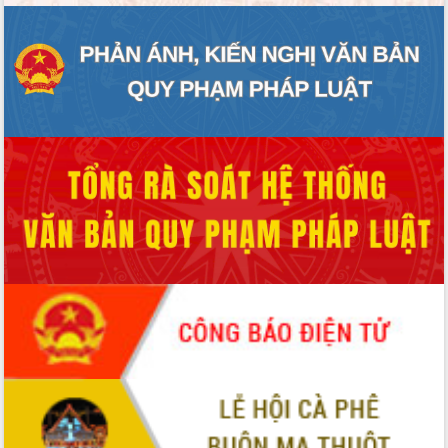
hiện nhiệm vụ quản lý tài sản công
hàng tuần
Tháo gỡ những vướng mắc, đẩy mạnh
công tác cải cách thủ tục hành chính
tại Trung tâm Phục vụ hành chính
công tỉnh
Đắk Lắk: Tôn vinh 46 giải pháp tại Hội
thi Sáng tạo Kỹ thuật 2024 - 2025
Đắk Lắk rà soát, điều chỉnh Đề án 190
về phát triển nuôi trồng thủy sản
Phó Chủ tịch UBND tỉnh Đắk Lắk
Trương Công Thái kiểm tra thực địa
Dự án cao tốc Khánh Hòa - Buôn Ma
Thuột
Định vị cà phê Việt Nam như một “di
sản sống” trong dòng chảy toàn cầu
Xây dựng nông thôn mới: Nâng cao đời
sống người dân từ những mô hình thiết
thực
Quyết liệt tháo gỡ vướng mắc, đẩy