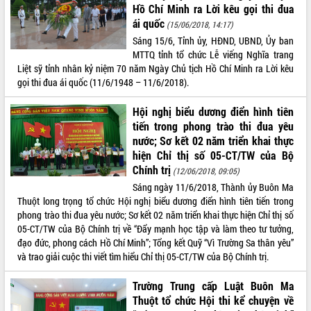
ứng để giữ vững thị trường xuất khẩu
Hồ Chí Minh ra Lời kêu gọi thi đua
Diễn đàn Kinh tế tư nhân Việt Nam đột
ái quốc
(15/06/2018, 14:17)
phá cơ chế - Hợp tác công tư
Sáng 15/6, Tỉnh ủy, HĐND, UBND, Ủy ban
Đề án 06 tạo bước ngoặt đột phá trong
MTTQ tỉnh tổ chức Lễ viếng Nghĩa trang
cải cách hành chính tỉnh Đắk Lắk
Liệt sỹ tỉnh nhân kỷ niệm 70 năm Ngày Chủ tịch Hồ Chí Minh ra Lời kêu
gọi thi đua ái quốc (11/6/1948 – 11/6/2018).
Kết nối tour, đẩy mạnh chuyển đổi số
để phát triển du lịch Đắk Lắk
Hội nghị biểu dương điển hình tiên
Khởi động Dự án Đầu tư xây dựng hạ
tiến trong phong trào thi đua yêu
tầng kỹ thuật Cụm công nghiệp Tân
nước; Sơ kết 02 năm triển khai thực
Tiến
hiện Chỉ thị số 05-CT/TW của Bộ
Gặp mặt các cơ quan báo chí nhân Kỷ
Chính trị
(12/06/2018, 09:05)
niệm 101 năm Ngày Báo chí Cách
Sáng ngày 11/6/2018, Thành ủy Buôn Ma
mạng Việt Nam
Thuột long trọng tổ chức Hội nghị biểu dương điển hình tiên tiến trong
Đắk Lắk sơ kết 4 năm triển khai thực
phong trào thi đua yêu nước; Sơ kết 02 năm triển khai thực hiện Chỉ thị số
hiện Đề án 06 của Chính phủ
05-CT/TW của Bộ Chính trị về “Đẩy mạnh học tập và làm theo tư tưởng,
Họp báo thông tin về Hội nghị Công bố
đạo đức, phong cách Hồ Chí Minh”; Tổng kết Quỹ “Vì Trường Sa thân yêu”
Quy hoạch và Xúc tiến đầu tư tỉnh Đắk
và trao giải cuộc thi viết tìm hiểu Chỉ thị 05-CT/TW của Bộ Chính trị.
Lắk
Khơi thông điểm nghẽn, đẩy nhanh
Trường Trung cấp Luật Buôn Ma
giải ngân vốn khắc phục thiên tai
Thuột tổ chức Hội thi kể chuyện về