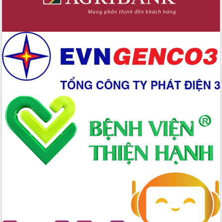
Đoàn thanh tra EC
Chủ tịch UBND tỉnh Tạ Anh Tuấn thăm,
chúc mừng các bệnh viện nhân Ngày
Thầy thuốc Việt Nam
Rộn ràng lễ hội truyền thống Sông
nước Đà Nông lần thứ I năm 2026
Kỳ họp Chuyên đề lần thứ Năm, HĐND
tỉnh Đắk Lắk thông qua các nghị quyết
quan trọng
Thống nhất danh sách giới thiệu ứng
cử đại biểu Quốc hội khoá XVI và đại
biểu HĐND tỉnh Đắk Lắk, nhiệm kỳ
2026-2031
Phát động hai phong trào thi đua quan
trọng trong kỷ nguyên mới
Hội nghị lần thứ tư Ban Chỉ đạo công
tác bầu cử tỉnh Đắk Lắk
Hội nghị Báo cáo viên Trung ương
tháng 01/2026
Phó Thủ tướng Hồ Quốc Dũng đánh giá