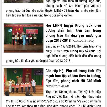
học tập và làm theo tư tưởng, đạo đức,
phong cách Hồ Chí Minh” gắn với các
ĐIỂM TIN VĂN BẢN
phong trào thi đua yêu nước, Huyện M’Đrắk đã triển khai nhiều cách làm
hay, tạo sức lan tỏa sâu rộng trong đời sống xã hội.
QUY HOẠCH - KẾ HOẠCH
Hội LHPN huyện Krông Búk biểu
dương điển hình tiên tiến trong
phong trào thi đua yêu nước giai
đoạn 2013-2018
(17/07/2018, 15:32)
Sáng ngày 17/7/2018, Hội Liên hiệp Phụ
nữ (LHPN) huyện Krông Búk tổ chức Hội
nghị biểu dương điển hình tiên tiến trong
phong trào thi đua yêu nước giai đoạn 2013-2018.
Các cấp Hội Phụ nữ trong tỉnh đẩy
mạnh học tập và làm theo tư tưởng,
đạo đức, phong cách Hồ Chí Minh
(19/06/2018, 09:14)
Thực hiện Kế hoạch của TW Hội Liên hiệp
Phụ nữ Việt Nam về triển khai thực hiện
Chỉ thị số 05-CT/TW ngày 15/5/2016 của bộ Chính trị “Về việc đẩy mạnh
học tập và làm theo tư tưởng, đạo đức, phong cách Hồ Chí Minh”; Ban