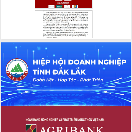
Ngày hội bầu cử đại biểu Quốc hội
khóa XVI và HĐND các cấp nhiệm kỳ
2026-2031
Đảm bảo cuộc bầu cử đại biểu Quốc
hội và đại biểu HĐND các cấp diễn ra
an toàn, hiệu quả, đúng quy định
Thủ tướng Chính phủ Phạm Minh Chính
kiểm tra, chỉ đạo hoàn thành các dự
án cao tốc và thăm khu tái định cư tại
Đắk Lắk
Sôi nổi Hội đua ngựa truyền thống Gò
Thì Thùng mừng Xuân Bính Ngọ 2026
Lãnh đạo tỉnh dâng hương tưởng niệm
tại Đập Đồng Cam đầu Xuân Bính Ngọ
Ngành nông nghiệp phấn đấu tăng
trưởng đạt 5,86% trong năm 2026
UBND tỉnh Đắk Lắk triển khai công tác
quốc phòng, quân sự địa phương năm
2026
Đắk Lắk tập trung toàn lực khắc phục
tồn tại IUU, sẵn sàng làm việc với