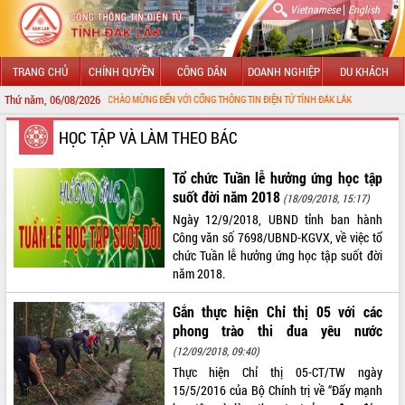
|
Vietnamese
English
TRANG CHỦ
CHÍNH QUYỀN
CÔNG DÂN
DOANH NGHIỆP
DU KHÁCH
Thứ năm, 06/08/2026
CHÀO MỪNG ĐẾN VỚI CỔNG THÔNG TIN ĐIỆN TỬ TỈNH ĐẮK LẮK
GIỚI THIỆU
HỌC TẬP VÀ LÀM THEO BÁC
LÃNH ĐẠO UBND TỈNH
Tổ chức Tuần lễ hưởng ứng học tập
suốt đời năm 2018
(18/09/2018, 15:17)
TIN TỨC SỰ KIỆN
Ngày 12/9/2018, UBND tỉnh ban hành
Công văn số 7698/UBND-KGVX, về việc tổ
SỞ, BAN, NGÀNH
chức Tuần lễ hưởng ứng học tập suốt đời
năm 2018.
UBND CÁC XÃ, PHƯỜNG
Gắn thực hiện Chỉ thị 05 với các
THÔNG TIN CHỈ ĐẠO ĐIỀU HÀNH
phong trào thi đua yêu nước
(12/09/2018, 09:40)
HỆ THỐNG VĂN BẢN
Thực hiện Chỉ thị 05-CT/TW ngày
15/5/2016 của Bộ Chính trị về “Đẩy mạnh
VĂN BẢN HĐND TỈNH