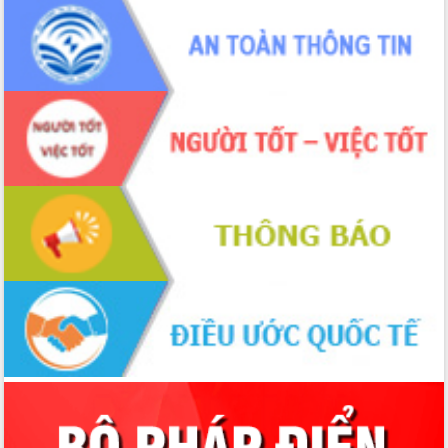
mới
Chuyển đổi số 'mở đường' cho nông
nghiệp Đắk Lắk tăng trưởng bứt phá
Triển khai đồng bộ đo đạc, lập hồ sơ
địa chính, hoàn thiện cơ sở dữ liệu đất
đai
Ứng dụng sinh trắc học - Bước tiến
trong hành trình chuyển đổi số tại Đắk
Lắk
Đắk Lắk nâng cao hiệu quả công tác
Đảng từ Sổ tay đảng viên điện tử
Đắk Lắk đẩy mạnh nuôi biển công
nghệ, hướng tới phát triển thủy sản
bền vững
Tập huấn nâng cao năng lực triển khai
chuyển đổi số cho cán bộ, công chức
cấp xã
Đắk Lắk phát động hưởng ứng Ngày
Quyền của người tiêu dùng Việt Nam
2026