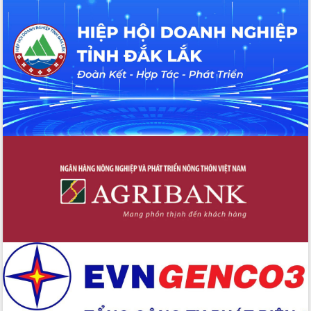
quốc phòng, quân sự địa phương năm
2026
Đắk Lắk tập trung toàn lực khắc phục
tồn tại IUU, sẵn sàng làm việc với
Đoàn thanh tra EC
Chủ tịch UBND tỉnh Tạ Anh Tuấn thăm,
chúc mừng các bệnh viện nhân Ngày
Thầy thuốc Việt Nam
Rộn ràng lễ hội truyền thống Sông
nước Đà Nông lần thứ I năm 2026
Kỳ họp Chuyên đề lần thứ Năm, HĐND
tỉnh Đắk Lắk thông qua các nghị quyết
quan trọng
Thống nhất danh sách giới thiệu ứng
cử đại biểu Quốc hội khoá XVI và đại
biểu HĐND tỉnh Đắk Lắk, nhiệm kỳ
2026-2031
Phát động hai phong trào thi đua quan
trọng trong kỷ nguyên mới
Hội nghị lần thứ tư Ban Chỉ đạo công