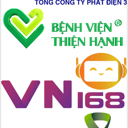
tác bầu cử tỉnh Đắk Lắk
Hội nghị Báo cáo viên Trung ương
tháng 01/2026
Phó Thủ tướng Hồ Quốc Dũng đánh giá
cao kết quả Chiến dịch Quang Trung
tại Đắk Lắk
Hội nghị Ban Chấp hành Đảng bộ tỉnh
Đắk Lắk lần thứ 2 (mở rộng)
Tập trung giải phóng mặt bằng, đẩy
nhanh tiến độ Tuyến đường bộ ven
biển
Gỡ khó, khởi công xây dựng, sửa chữa
toàn bộ nhà ở cho hộ dân đúng tiến độ
đề ra
UBND tỉnh Đắk Lắk tổng kết công tác
quốc phòng, quân sự địa phương năm
2025
Tập trung triển khai quyết liệt, đồng bộ
các giải pháp nhằm thực hiện hiệu quả
các nhiệm vụ đề ra năm 2025
Phát huy vai trò của người có uy tín