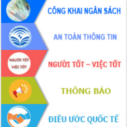
cấp xã
Đắk Lắk phát động hưởng ứng Ngày
Quyền của người tiêu dùng Việt Nam
2026
Đẩy mạnh cải cách hành chính, quyết
tâm đạt được mục tiêu tăng trưởng
hai con số trong năm 2026
Tổ chức trang trọng Lễ hội Đền thờ
Lương Văn Chánh năm 2026
Phó Bí thư Tỉnh ủy Đắk Lắk Đỗ Hữu
Huy giữ chức Bí thư Đảng ủy Ủy Ban
Nhân dân tỉnh
Bệnh án điện tử thúc đẩy chuyển đổi
số y tế tại Đắk Lắk
Chuyển đổi số thư viện: Mở rộng
không gian tri thức trong thời đại số
Đánh giá, rút kinh nghiệm công tác tổ
chức diễn tập trước ngày bầu cử
Chương trình “Gặp gỡ hữu nghị –
Friendship Meeting New Year 2026”