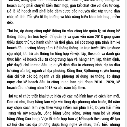
hoạch cũng phải chuyển biến thích hợp, gắn kết chặt chẽ với đầu tư côg.
VIDEO
Đó là kế hoạch mới phải bảo đảm được các nguyên tắc: tập trung dân
chủ; có tính đến yếu tố thị trường và khả năng triển khai linh hoạt, mềm
dẻo.
Thứ ba, áp dụng công nghệ thông tin vào công tác quản lý, sử dụng hệ
thống thông tin trực tuyến để quản lý và giao vốn năm 2018 giúp giảm
thiểu được thủ tục hành chính và thời gian, sai sót trong quá trình làm kế
hoạch đầu tư công hàng năm. Hệ thống thông tin trực tuyến liên tục được
cập nhật, lưu trữ các thông tin tổng hợp về việc lập, theo dõi và đánh giá
thực hiện kế hoạch đầu tư công trung hạn và hằng năm; lập, thẩm định,
Khám bệnh, cấp phát thuốc miễn phí
phê duyệt chủ trương đầu tư, quyết định đầu tư chương trình, dự án đầu
và tặng quà người dân xã Cư Pui
tư công của bộ, ngành và địa phương. Đồng thời, Bộthường xuyên hướng
dẫn chi tiết các bộ, ngành và địa phương sử dụng Hệ thống, áp dụng
Hội nghị UBND tỉnh Đắk Lắk thường kỳ
ngay cho kế hoạch đầu tư công trung hạn giai đoạn 2016 - 2020, kế
tháng 7/2026
hoạch đầu tư công năm 2018 và các năm tiếp theo.
Lễ truy tặng danh hiệu “Bà Mẹ Việt
Nam Anh hùng” và trao Huân chương
Thứ tư, tổ chức triển khai thực hiện với các mô hình hay và cách làm mới.
Lao động
Đơn cử như, thay bằng làm việc với từng địa phương như trước, thì năm
ALBUM ẢNH
nay chọn cách làm việc theo vùng (Miền núi phía Bắc, Duyên hải miền
UBND tỉnh Đắk Lắk triển khai nhiệm
Trung và Tây Nguyên, Đồng bằng Sông Hồng, Đông Nam bộ và Đồng
vụ 6 tháng cuối năm 2026
bằng Sông Cửu long). Việc tổ chức họp bảo vệ kế hoạch theo vùng để tạo
Kỳ họp thứ Hai, Hội đồng nhân dân
cơ hội cho các địa phương được lắng nghe về nhau, thấu hiểu những
tỉnh khóa XI quyết nghị nhiều nội dung