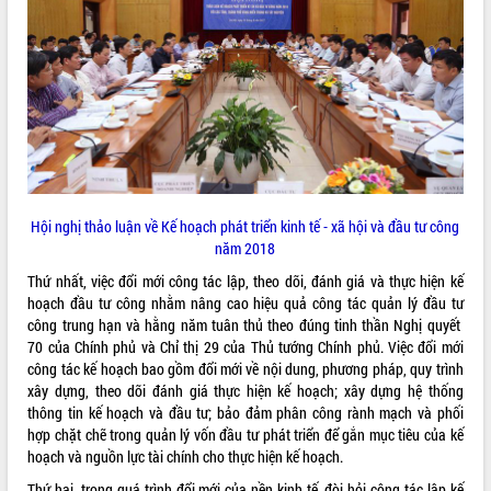
ĐIỂM TIN VĂN BẢN
QUY HOẠCH - KẾ HOẠCH
Hội nghị thảo luận về Kế hoạch phát triển kinh tế - xã hội và đầu tư công
năm 2018
Thứ nhất, việc đổi mới công tác lập, theo dõi, đánh giá và thực hiện kế
hoạch đầu tư công nhằm nâng cao hiệu quả công tác quản lý đầu tư
công trung hạn và hằng năm tuân thủ theo đúng tinh thần Nghị quyết
70 của Chính phủ và Chỉ thị 29 của Thủ tướng Chính phủ. Việc đổi mới
công tác kế hoạch bao gồm đổi mới về nội dung, phương pháp, quy trình
xây dựng, theo dõi đánh giá thực hiện kế hoạch; xây dựng hệ thống
thông tin kế hoạch và đầu tư; bảo đảm phân công rành mạch và phối
hợp chặt chẽ trong quản lý vốn đầu tư phát triển để gắn mục tiêu của kế
hoạch và nguồn lực tài chính cho thực hiện kế hoạch.
Thứ hai, trong quá trình đổi mới của nền kinh tế, đòi hỏi công tác lập kế