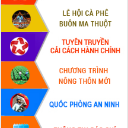
Thứ trưởng Bộ Y tế làm việc với tỉnh
Đắk Lắk về phát triển nhân lực y tế
cho trạm y tế cấp xã
Du lịch Đắk Lắk nâng tầm trải nghiệm
du khách thông qua Hệ thống cơ sở dữ
liệu và Bản đồ số
Tập huấn ứng dụng trí tuệ nhân tạo (AI)
trong thương mại điện tử năm 2026
Đoàn đại biểu Quốc hội tỉnh Đắk Lắk
trao đổi thông tin trước Kỳ họp thứ
nhất, Quốc hội khóa XVI
Quyết liệt cải cách hành chính, khơi
thông nguồn lực phát triển
Nâng cao hiệu lực, hiệu quả HĐND
tỉnh thông qua hiện đại hóa hành chính
Xã Ea Phê gắn cải cách hành chính với
chuyển đổi số
Phó Chủ tịch Thường trực UBND tỉnh
Hồ Thị Nguyên Thảo làm việc tại Trung
tâm Phục vụ hành chính công xã Ea
Phê