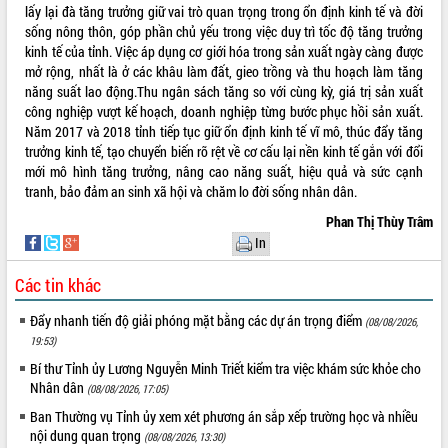
Quy hoạch và Xúc tiến đầu tư tỉnh Đắk
lấy lại đà tăng trưởng giữ vai trò quan trọng trong ổn định kinh tế và đời
Lắk
sống nông thôn, góp phần chủ yếu trong việc duy trì tốc độ tăng trưởng
Khơi thông điểm nghẽn, đẩy nhanh
kinh tế của tỉnh. Việc áp dụng cơ giới hóa trong sản xuất ngày càng được
giải ngân vốn khắc phục thiên tai
mở rộng, nhất là ở các khâu làm đất, gieo trồng và thu hoạch làm tăng
năng suất lao động.Thu ngân sách tăng so với cùng kỳ, giá trị sản xuất
HĐND tỉnh thông qua điều chỉnh Quy
công nghiệp vượt kế hoạch, doanh nghiệp từng bước phục hồi sản xuất.
hoạch tỉnh thời kỳ 2021-2030
Năm 2017 và 2018 tỉnh tiếp tục giữ ổn định kinh tế vĩ mô, thúc đẩy tăng
Hội thảo góp ý hồ sơ điều chỉnh quy
trưởng kinh tế, tạo chuyển biến rõ rệt về cơ cấu lại nền kinh tế gắn với đổi
hoạch tỉnh Đắk Lắk thời kỳ 2021-2030,
mới mô hình tăng trưởng, nâng cao năng suất, hiệu quả và sức cạnh
tầm nhìn đến năm 2050
tranh, bảo đảm an sinh xã hội và chăm lo đời sống nhân dân.
Nâng cao hiệu quả hoạt động của các
Phan Thị Thùy Trâm
doanh nghiệp nhà nước
In
Hội nghị triển khai kết nối mạng
truyền số liệu chuyên dùng phục vụ cơ
Các tin khác
quan Đảng, Nhà nước
Lễ phát động chuỗi hoạt động chung
Đẩy nhanh tiến độ giải phóng mặt bằng các dự án trọng điểm
(08/08/2026,
tay làm sạch môi trường
19:53)
Xã Ea Kar bước chuyển mình trong
Bí thư Tỉnh ủy Lương Nguyễn Minh Triết kiểm tra việc khám sức khỏe cho
công tác cải cách hành chính mô hình
Nhân dân
(08/08/2026, 17:05)
mới
Ban Thường vụ Tỉnh ủy xem xét phương án sắp xếp trường học và nhiều
UBND tỉnh họp báo định kỳ tháng 4
nội dung quan trọng
(08/08/2026, 13:30)
năm 2026