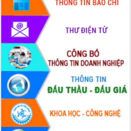
Xây dựng nền hành chính số đồng
hành cùng nông dân dân, doanh nghiệp
Giai đoạn 2026-2030, Đắk Lắk phấn
đấu có 77% xã đạt chuẩn nông thôn
mới
Chuyển đổi số 'mở đường' cho nông
nghiệp Đắk Lắk tăng trưởng bứt phá
Triển khai đồng bộ đo đạc, lập hồ sơ
địa chính, hoàn thiện cơ sở dữ liệu đất
đai
Ứng dụng sinh trắc học - Bước tiến
trong hành trình chuyển đổi số tại Đắk
Lắk
Đắk Lắk nâng cao hiệu quả công tác
Đảng từ Sổ tay đảng viên điện tử
Đắk Lắk đẩy mạnh nuôi biển công
nghệ, hướng tới phát triển thủy sản
bền vững
Tập huấn nâng cao năng lực triển khai
chuyển đổi số cho cán bộ, công chức