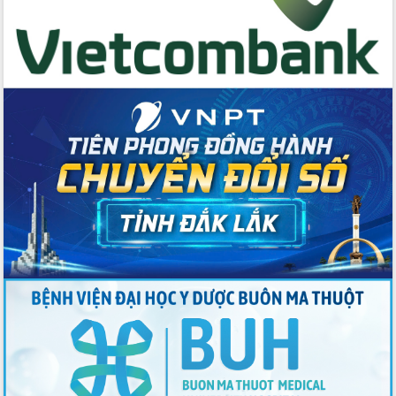
trong phòng chống tảo hôn và hôn
nhân cận huyết thống
Nông sản Tây Nguyên thu hút doanh
nghiệp nước ngoài
Đắk Lắk định vị thương hiệu du lịch
“Biển – Rừng – Cà phê” trong không
gian phát triển mới
Hội nghị chia sẻ kinh nghiệm, chuyển
giao kỹ thuật y tế, định hướng phát
triển chuyên sâu đến 2030
Chuyển đổi số mở ra không gian phát
triển trong lĩnh vực văn hóa, du lịch
Công bố quyết định của Ban Thường
vụ Tỉnh ủy về công tác cán bộ.
Thủ tướng Phạm Minh Chính: Khẩn
trương tái thiết cuộc sống người dân
sau thiên tai
Tập trung nâng cao chất lượng, tổ
chức sản xuất sầu riêng theo hướng
bền vững