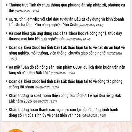
Thường trực Tỉnh ủy chưa thông qua phương án sáp nhập xã, phường cụ
Hội thảo khoa học “Giải pháp thúc đẩy
thể
(08/08/2026, 11:30)
phát triển nền kinh tế xanh tại tỉnh
Đắk Lắk”
UBND tỉnh làm việc với Chủ đầu tư dự án Đầu tư xây dựng và kinh doanh
kết cấu hạ tầng Khu công nghiệp Phú Xuân
Tăng cường giám sát, đôn đốc thực
(07/08/2026, 19:47)
hiện nhiệm vụ quản lý tài sản công
Rà soát hiệu quả ứng dụng các đề tài khoa học và công nghệ, thúc đẩy
hàng tuần
thương mại hóa kết quả nghiên cứu
(07/08/2026, 18:34)
Tháo gỡ những vướng mắc, đẩy mạnh
Đoàn đại biểu Quốc hội tỉnh Đắk Lắk thảo luận tại tổ về các dự án luật về
công tác cải cách thủ tục hành chính
nông nghiệp, môi trường, viễn thông, chuyển giao công nghệ
(07/08/2026,
tại Trung tâm Phục vụ hành chính
17:12)
công tỉnh
Ra mắt “Bản đồ số nông sản, sản phẩm OCOP, du lịch thôn buôn trên nền
Đắk Lắk: Tôn vinh 46 giải pháp tại Hội
tảng số của tỉnh Đắk Lắk”
(07/08/2026, 16:46)
thi Sáng tạo Kỹ thuật 2024 - 2025
Đoàn đại biểu Quốc hội tỉnh Đắk Lắk thảo luận tại tổ về công tác phòng,
Đắk Lắk rà soát, điều chỉnh Đề án 190
chống tội phạm
(06/08/2026, 18:32)
về phát triển nuôi trồng thủy sản
Khẩn trương rà soát, hoàn thiện công tác tổ chức Lễ hội Sầu riêng Đắk
Phó Chủ tịch UBND tỉnh Đắk Lắk
Lắk năm 2026
Trương Công Thái kiểm tra thực địa
(06/08/2026, 18:27)
Dự án cao tốc Khánh Hòa - Buôn Ma
Khẩn trương hoàn thành các mục tiêu còn lại của Chương trình hành
Thuột
động số 14 của Tỉnh ủy về phát triển văn hóa
(06/08/2026, 17:30)
Định vị cà phê Việt Nam như một “di
sản sống” trong dòng chảy toàn cầu