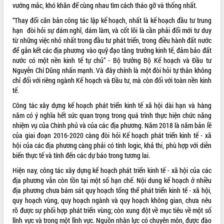
vướng mắc, khó khăn để cùng nhau tìm cách tháo gỡ và thống nhất.
quan trọng
“Thay đổi căn bản công tác lập kế hoạch, nhất là kế hoạch đầu tư trung
Bí thư Tỉnh ủy Lương Nguyễn Minh
hạn đòi hỏi sự dám nghĩ, dám làm, và cốt lõi là cần phải đổi mới tư duy
Triết thăm, tặng quà người có công với
từ những việc nhỏ nhất trong đầu tư phát triển, trong điều hành đất nước
cách mạng
để gắn kết các địa phương vào quỹ đạo tăng trưởng kinh tế, đảm bảo đất
Rà soát, hoàn thiện hệ thống thiết chế
nước có một nền kinh tế tự chủ” - Bộ trưởng Bộ Kế hoạch và Đầu tư
văn hóa, thể thao đáp ứng yêu cầu
LIÊN KẾT WEB
Nguyễn Chí Dũng nhấn mạnh. Và đây chính là một đòi hỏi tự thân không
phát triển mới
chỉ đối với riêng ngành Kế hoạch và Đầu tư, mà còn đối với toàn nền kinh
Thường trực HĐND tỉnh Đắk Lắk gặp
tế.
mặt Đoàn chuyên gia y tế TP. Hồ Chí
Công tác xây dựng kế hoạch phát triển kinh tế xã hội dài hạn và hàng
Minh
THỐNG KÊ TRUY CẬP
năm có ý nghĩa hết sức quan trọng trong quá trình thực hiện chức năng
Lễ truy điệu và an táng hài cốt liệt sĩ
nhiệm vụ của Chính phủ và của các địa phương. Năm 2018 là năm bản lề
tại Nghĩa trang Liệt sĩ xã Sơn Hòa
Hôm nay:
2433
của giai đoạn 2016-2020 càng đòi hỏi Kế hoạch phát triển kinh tế - xã
Bàn giải pháp tháo gỡ khó khăn trong
Tất cả:
66088101
hội của các địa phương càng phải có tính logic, khả thi, phù hợp với diễn
xuất khẩu sầu riêng và triển khai quy
biến thực tế và tính đến các dự báo trong tương lai.
định EUDR
Hiện nay, công tác xây dựng kế hoạch phát triển kinh tế - xã hội của các
Thứ trưởng Bộ Nông nghiệp và Môi
địa phương vẫn còn tồn tại một số hạn chế. Nội dung kế hoạch ở nhiều
trường Nguyễn Hoàng Hiệp khảo sát
địa phương chưa bám sát quy hoạch tổng thể phát triển kinh tế - xã hội,
vùng trồng và doanh nghiệp đóng gói
quy hoạch vùng, quy hoạch ngành và quy hoạch không gian, chưa nêu
sầu riêng tại Đắk Lắk
rõ được sự phối hợp phát triển vùng; còn xung đột về mục tiêu về một số
Trình diễn nghệ thuật chế biến các
lĩnh vực và trong một lĩnh vực. Nguồn nhân lực có chuyên môn, được đào