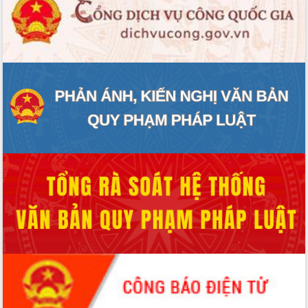
Xây dựng nông thôn mới: Nâng cao đời
sống người dân từ những mô hình thiết
thực
Quyết liệt tháo gỡ vướng mắc, đẩy
nhanh tiến độ các dự án trọng điểm
trong Khu kinh tế Nam Phú Yên
Hòn Yến phát triển du lịch gắn với bảo
tồn biển
Lấy ý kiến điều chỉnh Quy hoạch tỉnh
Đắk Lắk thời kỳ 2021-2030, tầm nhìn
đến năm 2050
Phát động chiến dịch 30 ngày đêm
giải phóng mặt bằng Tuyến đường bộ
ven biển
Đắk Lắk nỗ lực thúc đẩy tăng trưởng
kinh tế từ 10% trở lên trong Quý
II/2026
Đắk Lắk ký kết thỏa thuận hợp tác về
chuyển đổi số giai đoạn 2026 – 2030
với Tập đoàn Bưu chính Viễn thông
Việt Nam