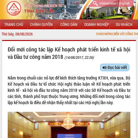
|
Vietnamese
English
TRANG CHỦ
CHÍNH QUYỀN
CÔNG DÂN
DOANH NGHIỆP
DU KHÁCH
Thứ bảy, 08/08/2026
CHÀO MỪNG ĐẾN VỚI CỔNG THÔNG TIN ĐIỆN TỬ 
GIỚI THIỆU
Đổi mới công tác lập Kế hoạch phát triển kinh tế xã hội
và Đầu tư công năm 2018
(14/08/2017, 22:26)
LÃNH ĐẠO UBND TỈNH
Đọc bài viết
TIN TỨC SỰ KIỆN
Nằm trong chuỗi các nỗ lực để kích thích tăng trưởng KTXH, vừa qua, Bộ
SỞ, BAN, NGÀNH
Kế hoạch và Đầu tư tổ chức Hội nghị thảo luận về Kế hoạch phát triển
kinh tế - xã hội và đầu tư công năm 2018 với các Sở Kế hoạch và Đầu tư
UBND CÁC XÃ, PHƯỜNG
các tỉnh, thành phố trực thuộc Trung ương. Những đổi mới trong công tác
lập kế hoạch là điều dễ nhận thấy nhất tại các Hội nghị lần này.
THÔNG TIN CHỈ ĐẠO ĐIỀU HÀNH
HỆ THỐNG VĂN BẢN
VĂN BẢN HĐND TỈNH