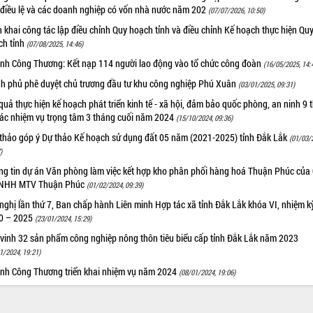
 điều lệ và các doanh nghiệp có vốn nhà nước năm 202
(07/07/2026, 10:50)
n khai công tác lập điều chỉnh Quy hoạch tỉnh và điều chỉnh Kế hoạch thực hiện Qu
ch tỉnh
(07/08/2025, 14:46)
nh Công Thương: Kết nạp 114 người lao động vào tổ chức công đoàn
(16/05/2025, 14:
nh phủ phê duyệt chủ trương đầu tư khu công nghiệp Phú Xuân
(03/01/2025, 09:31)
quả thực hiện kế hoạch phát triển kinh tế - xã hội, đảm bảo quốc phòng, an ninh 9 
các nhiệm vụ trọng tâm 3 tháng cuối năm 2024
(15/10/2024, 09:36)
 thảo góp ý Dự thảo Kế hoạch sử dụng đất 05 năm (2021-2025) tỉnh Đắk Lắk
(01/03/
)
ng tin dự án Văn phòng làm việc kết hợp kho phân phối hàng hoá Thuận Phúc của
TNHH MTV Thuận Phúc
(01/02/2024, 09:39)
nghị lần thứ 7, Ban chấp hành Liên minh Hợp tác xã tỉnh Đắk Lắk khóa VI, nhiệm k
0 – 2025
(23/01/2024, 15:29)
 vinh 32 sản phẩm công nghiệp nông thôn tiêu biểu cấp tỉnh Đắk Lắk năm 2023
1/2024, 19:21)
nh Công Thương triển khai nhiệm vụ năm 2024
(08/01/2024, 19:06)