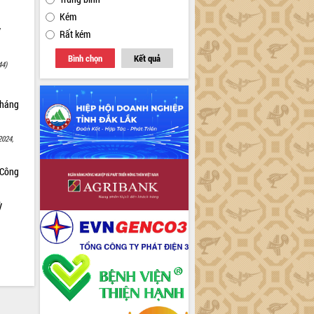
Kém
y
Rất kém
Bình chọn
Kết quả
44)
tháng
2024,
 Công
ỳ