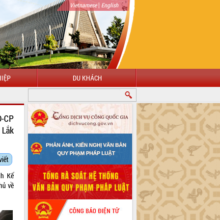
|
Vietnamese
English
IỆP
DU KHÁCH
NĐ-CP
 Lắk
viết
h Kế
ủ về