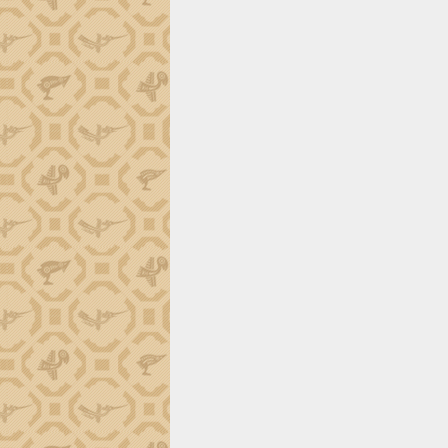
trường Nguyễn Hoàng Hiệp khảo sát
vùng trồng và doanh nghiệp đóng gói
sầu riêng tại Đắk Lắk
Trình diễn nghệ thuật chế biến các
món ăn từ sầu riêng
Đắk Lắk công bố Quy hoạch và xúc
tiến đầu tư tỉnh
Ngành cá ngừ Đắk Lắk chủ động thích
ứng để giữ vững thị trường xuất khẩu
Diễn đàn Kinh tế tư nhân Việt Nam đột
phá cơ chế - Hợp tác công tư
Đề án 06 tạo bước ngoặt đột phá trong
cải cách hành chính tỉnh Đắk Lắk
Kết nối tour, đẩy mạnh chuyển đổi số
để phát triển du lịch Đắk Lắk
Khởi động Dự án Đầu tư xây dựng hạ
tầng kỹ thuật Cụm công nghiệp Tân
Tiến
Gặp mặt các cơ quan báo chí nhân Kỷ
niệm 101 năm Ngày Báo chí Cách
mạng Việt Nam