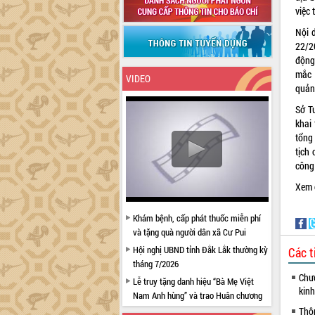
việc
Nội 
22/20
động
mắc 
VIDEO
quản
Sở T
khai 
tổng
tịch
công 
Xem c
Khám bệnh, cấp phát thuốc miễn phí
và tặng quà người dân xã Cư Pui
Hội nghị UBND tỉnh Đắk Lắk thường kỳ
Các t
tháng 7/2026
Chươ
Lễ truy tặng danh hiệu “Bà Mẹ Việt
kinh
Nam Anh hùng” và trao Huân chương
Lao động
Thô