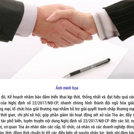
Ảnh minh họa
đó, Kế hoạch nhằm bảo đảm triển khai kịp thời, thống nhất và đạt hiệu quả ca
 của Nghị định số 22/2017/NĐ-CP, nhanh chóng hình thành đội ngũ hòa giả
g mại, tổ chức hòa giải thương mại nhằm hỗ trợ giải quyết tranh chấp thương mại,
 thời gian, chi phí xã hội, góp phần giảm tải hoạt động xét xử của Tòa án; đẩy
tác phổ biến, tuyên truyền nội dung Nghị định số 22/2017/NĐ-CP đến các Sở, n
ị, cơ quan Tòa án nhân dân các cấp, tổ chức, cá nhân và các doanh nghiệp đón
bàn tỉnh; đồng thời chuẩn bị tốt các điều kiện về nguồn nhân lực, kinh phí đảm ba