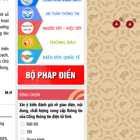
nh số
 hoạt
vướng
g tác
triển
oạch,
̀ Chủ
 dung,
M.H
BÌNH CHỌN
Xin ý kiến đánh giá về giao diện, nội
dung, chất lượng cung cấp thông tin
của Cổng thông tin điện tử tỉnh
ởng
Rất tốt
Tốt
100%
Trung bình