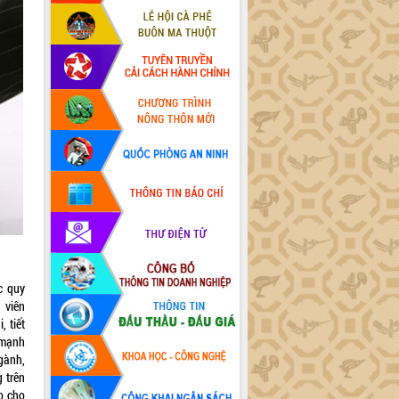
́c quy
i viên
 tiết
 mạnh
gành,
g trên
̉o cho