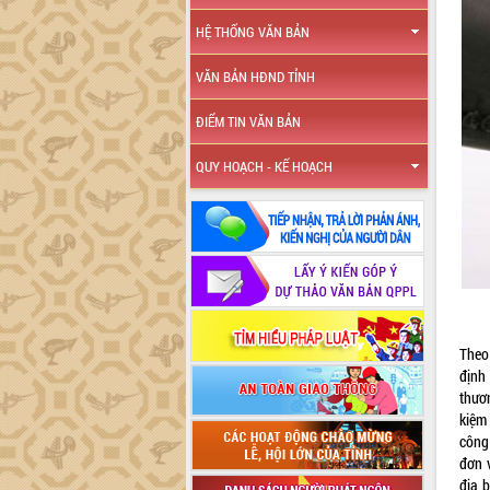
HỆ THỐNG VĂN BẢN
VĂN BẢN HĐND TỈNH
ĐIỂM TIN VĂN BẢN
QUY HOẠCH - KẾ HOẠCH
Theo 
định
thươn
kiệm
công 
đơn v
địa 