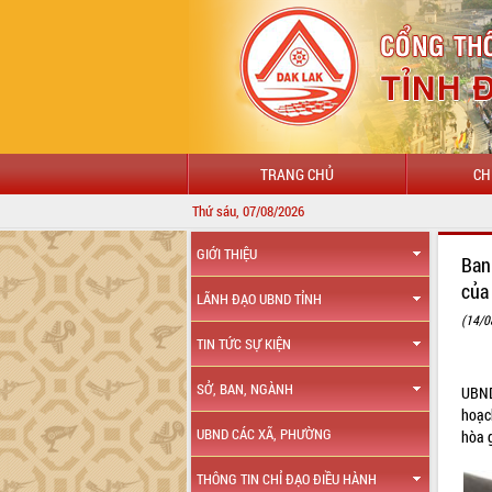
TRANG CHỦ
CH
Thứ sáu, 07/08/2026
CHÀO M
GIỚI THIỆU
Ban 
của
LÃNH ĐẠO UBND TỈNH
(14/0
TIN TỨC SỰ KIỆN
SỞ, BAN, NGÀNH
UBND
hoạc
UBND CÁC XÃ, PHƯỜNG
hòa 
THÔNG TIN CHỈ ĐẠO ĐIỀU HÀNH