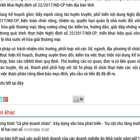
 triển khai Nghị định số 22/2017/NĐ-CP trên địa bàn tỉnh.
dung Kế hoạch gồm: Đẩy mạnh công tác tuyên truyền, phổ biến nội dung Nghị đị
17/NĐ-CP; kiện toàn chức năng, nhiệm vụ, quyền hạn quản lý nhà nước đối với
 hòa giải thương mại; tăng cường công tác kiểm tra, hướng dẫn, giải đáp những 
trong quá trình thực hiện Nghị định số 22/2017/NĐ-CP; triển khai hiệu quả côn
 lý nhà nước về hòa giải thương mại.
ư pháp có trách nhiệm chủ trương, phối hợp với các Sở, ngành, địa phương tổ chức 
thực hiện Kế hoạch, thường xuyên theo dõi, kiểm tra việc thực hiện nội dung Kế h
 hợp, báo cáo UBND theo quy định. Thủ trưởng các cơ quan, đơn vị có liên quan va
 các huyện, thị xã, thành phố phối hợp với Sở Tư pháp tổ chức thực hiện các nội
việc được phân công đảm bảo mục đích, yêu cầu và tiến độ đã đề ra.
hi tiết
tại đây
In
in khác
ng trình "Cà phê doanh nhân": Xây dựng văn hóa phát triển - Trụ cột cho tăng trư
 tế hai con số
(11/07/2026, 12:32)
ng báo Kết quả sản xuất kinh doanh của các doanh nghiệp do Nhà nước nắm giữ 