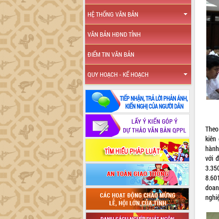
HỆ THỐNG VĂN BẢN
VĂN BẢN HĐND TỈNH
ĐIỂM TIN VĂN BẢN
QUY HOẠCH - KẾ HOẠCH
Theo
kiên
hành;
với 
3.35
8.60
doanh
nghiê