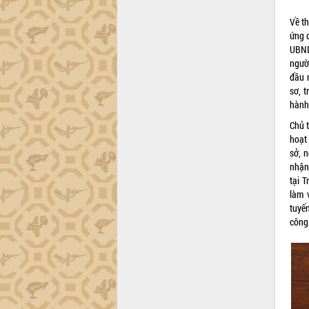
HĐND tỉnh thông qua điều chỉnh Quy
hoạch tỉnh thời kỳ 2021-2030
Về th
Hội thảo góp ý hồ sơ điều chỉnh quy
ứng 
hoạch tỉnh Đắk Lắk thời kỳ 2021-2030,
UBND
tầm nhìn đến năm 2050
ngườ
đầu 
Nâng cao hiệu quả hoạt động của các
sơ, 
doanh nghiệp nhà nước
hành
Hội nghị triển khai kết nối mạng
truyền số liệu chuyên dùng phục vụ cơ
Chủ 
quan Đảng, Nhà nước
hoạt
sở, 
Lễ phát động chuỗi hoạt động chung
nhận
tay làm sạch môi trường
tại 
Xã Ea Kar bước chuyển mình trong
làm 
công tác cải cách hành chính mô hình
tuyế
mới
công
UBND tỉnh họp báo định kỳ tháng 4
năm 2026
Hội thảo khoa học “Giải pháp thúc đẩy
phát triển nền kinh tế xanh tại tỉnh
Đắk Lắk”
Tăng cường giám sát, đôn đốc thực