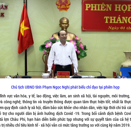
Chủ tịch UBND tỉnh Phạm Ngọc Nghị phát biểu chỉ đạo tại phiên họp
ĩnh vực văn hóa, y tế, lao động, việc làm, an sinh xã hội, tài nguyên, môi trường
và công nghệ, thông tin và truyền thông được quan tâm thực hiện tốt; nhất là thực
m quy định cách ly xã hội, đảm bảo sức khỏe cho nhân dân, việc kịp thời chi trả c
ỗ trợ cho người dân bị ảnh hưởng dịch Covid -19. Trong bối cảnh dịch bệnh Covi
 tả lợn Châu Phi, hạn hán diễn biến phức tạp nhưng với sự quyết tâm của cả hệ 
 trị nhiều chỉ tiêu kinh tế - xã hội vẫn có mức tăng trưởng so với cùng kỳ năm 2019.