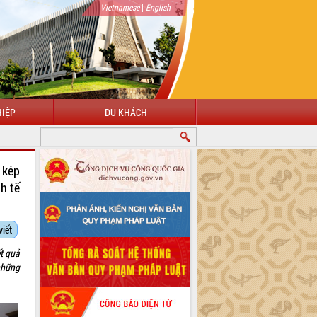
|
Vietnamese
English
IỆP
DU KHÁCH
 kép
h tế
viết
t quả
những