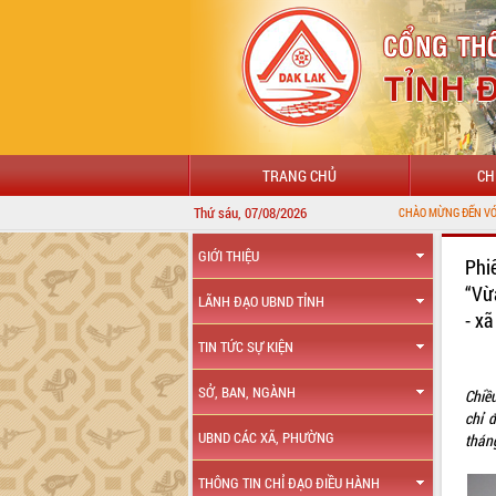
TRANG CHỦ
CH
Thứ sáu, 07/08/2026
CHÀO MỪNG ĐẾN VỚI CỔNG THÔNG TIN ĐIỆN TỬ TỈN
GIỚI THIỆU
Phi
“Vừ
LÃNH ĐẠO UBND TỈNH
- xã
TIN TỨC SỰ KIỆN
SỞ, BAN, NGÀNH
Chiề
chỉ 
UBND CÁC XÃ, PHƯỜNG
thán
THÔNG TIN CHỈ ĐẠO ĐIỀU HÀNH