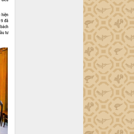
 hiện
19 đã
p bách
ầu tư