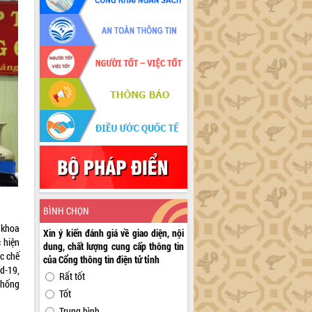
BÌNH CHỌN
, khoa
Xin ý kiến đánh giá về giao diện, nội
 hiện
dung, chất lượng cung cấp thông tin
ác chế
của Cổng thông tin điện tử tỉnh
d-19,
Rất tốt
thống
Tốt
Trung bình