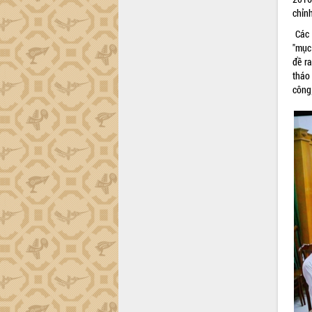
nhanh tiến độ các dự án trọng điểm
chỉnh
trong Khu kinh tế Nam Phú Yên
Hòn Yến phát triển du lịch gắn với bảo
Các 
tồn biển
"mục
đề ra
Lấy ý kiến điều chỉnh Quy hoạch tỉnh
tháo
Đắk Lắk thời kỳ 2021-2030, tầm nhìn
công
đến năm 2050
Phát động chiến dịch 30 ngày đêm
giải phóng mặt bằng Tuyến đường bộ
ven biển
Đắk Lắk nỗ lực thúc đẩy tăng trưởng
kinh tế từ 10% trở lên trong Quý
II/2026
Đắk Lắk ký kết thỏa thuận hợp tác về
chuyển đổi số giai đoạn 2026 – 2030
với Tập đoàn Bưu chính Viễn thông
Việt Nam
Thứ trưởng Bộ Y tế làm việc với tỉnh
Đắk Lắk về phát triển nhân lực y tế
cho trạm y tế cấp xã
Du lịch Đắk Lắk nâng tầm trải nghiệm