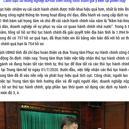
Lãnh đạo Sở Nông nghiệp &Phát triển nông thôn tham gia ý kiến tại phiên họp
ực hiện nhiệm vụ cải cách hành chính được triển khai hiệu quả hơn, nhất là trên lĩ
dụng công nghệ thông tin trong hoạt động chỉ đạo, điều hành và cung cấp dịch vụ
 tỉnh bám sát trọng tâm và chủ đề cải cách hành chính của năm là “Năm hài lòn
i dân, doanh nghiệp về sự phục vụ của cơ quan hành chính nhà nước”. Trong 6 
năm, tổng số hồ sơ thủ tục hành chính đã giải quyết trên địa bàn tỉnh là 1.094.9
trong đó có 757 hồ sơ quá hạn, đã thực hiện xin lỗi bằng văn bản đối với hồ sơ th
 chính quá hạn là 754 hồ sơ.
tịch UBND tỉnh đã chỉ đạo hoàn thiện và đưa Trung tâm Phục vụ Hành chính công đ
 động ổn định. Hiện nay, Trung tâm thực hiện việc tiếp nhận thủ tục hành chính c
ngành và đang hoàn tất các trình tự, thủ tục để đưa tất cả các thủ tục hành chính
 tại Trung tâm kể từ ngày 01/7/2020. Bước đầu, việc tiếp nhận các thủ tục hành 
Trung tâm đã đi vào nền nếp và phát huy hiệu quả tích cực. Công chức, người lao
việc tại Trung tâm tận tình hướng dẫn và đề nghị người dân, doanh nghiệp nộp
n hồ sơ thủ tục hành chính, góp phần tạo thói quen sử dụng các dịch vụ hành 
 mức độ 3, 4.