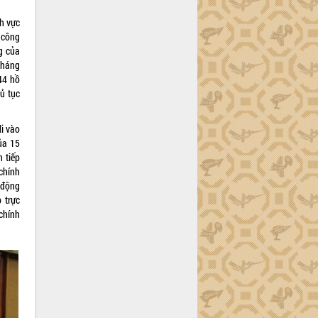
nh vực
 công
g của
tháng
44 hồ
ủ tục
i vào
ủa 15
 tiếp
chính
 động
 trực
chính