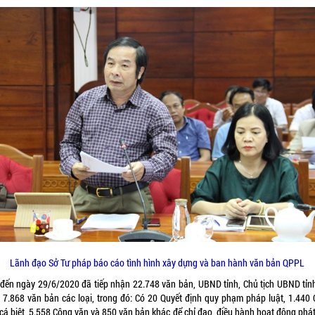
Lãnh đạo Sở Tư pháp báo cáo tình hình xây dựng và ban hành văn bản QPPL
 đến ngày 29/6/2020 đã tiếp nhận 22.748 văn bản, UBND tỉnh, Chủ tịch UBND tỉn
 7.868 văn bản các loại, trong đó: Có 20 Quyết định quy phạm pháp luật, 1.440 
cá biệt, 5.558 Công văn và 850 văn bản khác để chỉ đạo, điều hành hoạt động phát