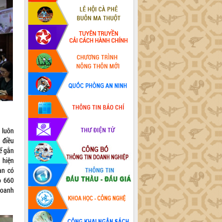
 luôn
 điều
hể gắn
 hiện
àn có
o 660
 doanh