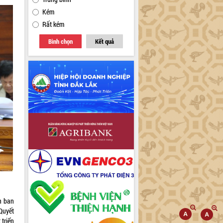
Kém
Rất kém
Bình chọn
Kết quả
h ban
Quyết
 triển