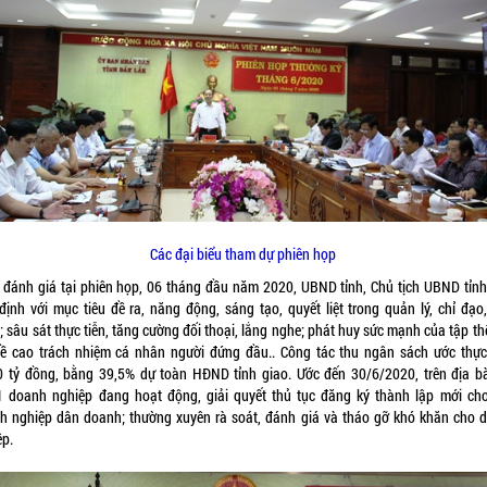
Các đại biểu tham dự phiên họp
 đánh giá tại phiên họp, 06 tháng đầu năm 2020, UBND tỉnh, Chủ tịch UBND tỉnh
 định với mục tiêu đề ra, năng động, sáng tạo, quyết liệt trong quản lý, chỉ đạo,
 sâu sát thực tiễn, tăng cường đối thoại, lắng nghe; phát huy sức mạnh của tập t
đề cao trách nhiệm cá nhân người đứng đầu.. Công tác thu ngân sách ước thực
0 tỷ đồng, bằng 39,5% dự toàn HĐND tỉnh giao. Ước đến 30/6/2020, trên địa b
1 doanh nghiệp đang hoạt động, giải quyết thủ tục đăng ký thành lập mới ch
 nghiệp dân doanh; thường xuyên rà soát, đánh giá và tháo gỡ khó khăn cho
̣p.