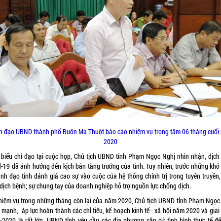
h đạo UBND thành phố Buôn Ma Thuột báo cáo nhiệm vụ trọng tâm 06 tháng cuối
2020
 biểu chỉ đạo tại cuộc họp, Chủ tịch UBND tỉnh Phạm Ngọc Nghị nhìn nhận, dịch
d-19 đã ảnh hưởng đến kịch bản tăng trưởng của tỉnh. Tuy nhiên, trước những khó
lãnh đạo tỉnh đánh giá cao sự vào cuộc của hệ thống chính trị trong tuyên truyền,
 dịch bệnh; sự chung tay của doanh nghiệp hỗ trợ nguồn lực chống dịch.
hiệm vụ trong những tháng còn lại của năm 2020, Chủ tịch UBND tỉnh Phạm Ngọc
 mạnh, áp lực hoàn thành các chỉ tiêu, kế hoạch kinh tế - xã hội năm 2020 và giai
-2020 là rất lớn. UBND tỉnh yêu cầu các địa phương căn cứ tình hình thực tế để