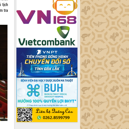
 tịch
̉m tra