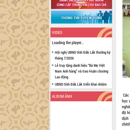
VIDEO
Loading the player...
Hội nghị UBND tỉnh Đắk Lắk thường kỳ
tháng 7/2026
Lễ truy tặng danh hiệu “Bà Mẹ Việt
Nam Anh hùng” và trao Huân chương
Lao động
UBND tỉnh Đắk Lắk triển khai nhiệm
vụ 6 tháng cuối năm 2026
Các l
ALBUM ẢNH
Kỳ họp thứ Hai, Hội đồng nhân dân
học 
tỉnh khóa XI quyết nghị nhiều nội dung
nghiê
quan trọng
độ h
Bí thư Tỉnh ủy Lương Nguyễn Minh
dịch
Triết thăm, tặng quà người có công với
chính
cách mạng