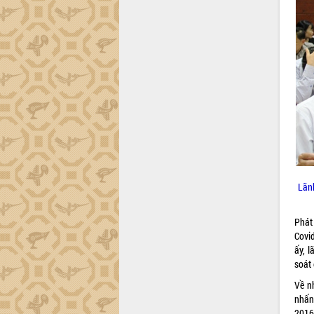
hiện nhiệm vụ quản lý tài sản công
hàng tuần
Tháo gỡ những vướng mắc, đẩy mạnh
công tác cải cách thủ tục hành chính
tại Trung tâm Phục vụ hành chính
công tỉnh
Đắk Lắk: Tôn vinh 46 giải pháp tại Hội
thi Sáng tạo Kỹ thuật 2024 - 2025
Đắk Lắk rà soát, điều chỉnh Đề án 190
về phát triển nuôi trồng thủy sản
Phó Chủ tịch UBND tỉnh Đắk Lắk
Trương Công Thái kiểm tra thực địa
Lãn
Dự án cao tốc Khánh Hòa - Buôn Ma
Thuột
Phát
Định vị cà phê Việt Nam như một “di
Covi
sản sống” trong dòng chảy toàn cầu
ấy, 
Xây dựng nông thôn mới: Nâng cao đời
soát
sống người dân từ những mô hình thiết
thực
Về n
nhấn
Quyết liệt tháo gỡ vướng mắc, đẩy
2016