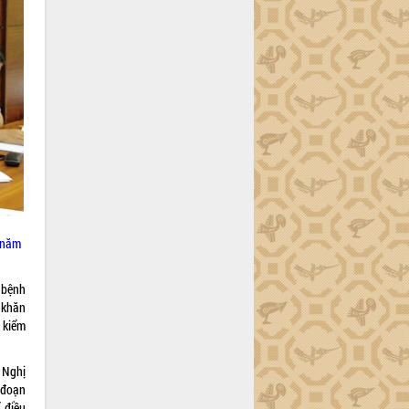
 năm
 bệnh
 khăn
 kiểm
 Nghị
 đoạn
 điều