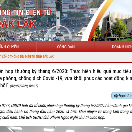
ÍNH QUYỀN
CÔNG DÂN
DOANH NGH
H ĐẮK LẮK
ên họp thường kỳ tháng 6/2020: Thực hiện hiệu quả mục tiêu
a phòng, chống dịch Covid -19, vừa khôi phục các hoạt động kin
 hội”
(02/07/2020, 08:07)
Đọc bài 
u 01/7, UBND tỉnh đã tổ chức phiên họp thường kỳ tháng 6/2020 nhằm đánh giá kế
đạo, điều hành 06 tháng đầu năm 2020 và triển khai nhiệm vụ trọng tâm trong 
g cuối năm. Chủ tịch UBND tỉnh Phạm Ngọc Nghị chủ trì cuộc họp.