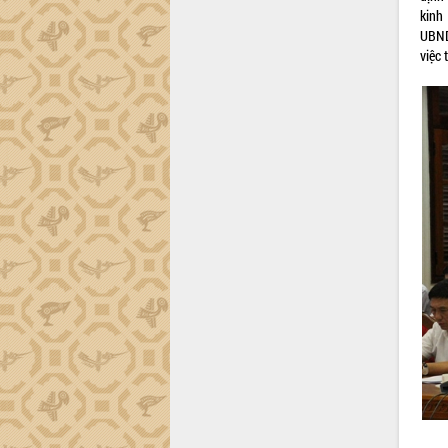
ứng để giữ vững thị trường xuất khẩu
kinh
Diễn đàn Kinh tế tư nhân Việt Nam đột
UBND 
phá cơ chế - Hợp tác công tư
việc 
Đề án 06 tạo bước ngoặt đột phá trong
cải cách hành chính tỉnh Đắk Lắk
Kết nối tour, đẩy mạnh chuyển đổi số
để phát triển du lịch Đắk Lắk
Khởi động Dự án Đầu tư xây dựng hạ
tầng kỹ thuật Cụm công nghiệp Tân
Tiến
Gặp mặt các cơ quan báo chí nhân Kỷ
niệm 101 năm Ngày Báo chí Cách
mạng Việt Nam
Đắk Lắk sơ kết 4 năm triển khai thực
hiện Đề án 06 của Chính phủ
Họp báo thông tin về Hội nghị Công bố
Quy hoạch và Xúc tiến đầu tư tỉnh Đắk
Lắk
Khơi thông điểm nghẽn, đẩy nhanh
giải ngân vốn khắc phục thiên tai