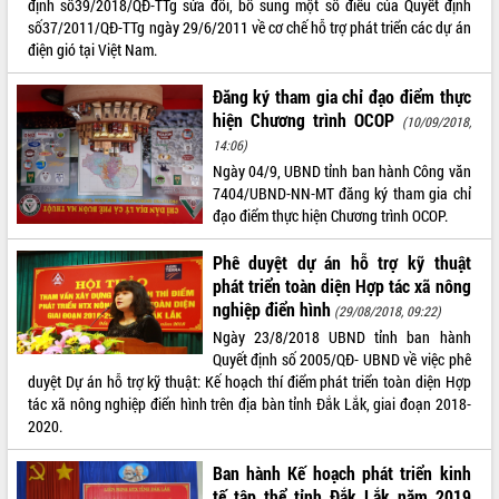
định số39/2018/QĐ-TTg sửa đổi, bổ sung một số điều của Quyết định
số37/2011/QĐ-TTg ngày 29/6/2011 về cơ chế hỗ trợ phát triển các dự án
ĐIỂM TIN VĂN BẢN
điện gió tại Việt Nam.
QUY HOẠCH - KẾ HOẠCH
Đăng ký tham gia chỉ đạo điểm thực
hiện Chương trình OCOP
(10/09/2018,
14:06)
Ngày 04/9, UBND tỉnh ban hành Công văn
7404/UBND-NN-MT đăng ký tham gia chỉ
đạo điểm thực hiện Chương trình OCOP.
Phê duyệt dự án hỗ trợ kỹ thuật
phát triển toàn diện Hợp tác xã nông
nghiệp điển hình
(29/08/2018, 09:22)
Ngày 23/8/2018 UBND tỉnh ban hành
Quyết định số 2005/QĐ- UBND về việc phê
duyệt Dự án hỗ trợ kỹ thuật: Kế hoạch thí điểm phát triển toàn diện Hợp
tác xã nông nghiệp điển hình trên địa bàn tỉnh Đắk Lắk, giai đoạn 2018-
2020.
Ban hành Kế hoạch phát triển kinh
tế tập thể tỉnh Đắk Lắk năm 2019