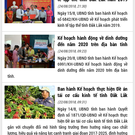
(24/08/2018, 21:30)
VIDEO
Ngày 15/8, UBND tỉnh ban hành Kế hoạch
Không có file video nào để phát.
số 6842/KH-UBND về Kế hoạch phát triển
kinh tế tập thể tỉnh Đắk Lắk năm 2019.
ALBUM ẢNH
Kế hoạch hành động về dinh dưỡng
đến năm 2020 trên địa bàn tỉnh
(24/08/2018, 09:23)
Ngày 20/8, UBND tỉnh ban hành Kế hoạch
6991/KH-UBND Kế hoạch hành động về
dinh dưỡng đến năm 2020 trên địa bàn
tỉnh.
Ban hành Kế hoạch thực hiện Đề án
LIÊN KẾT WEB
tái cơ cấu kinh tế tỉnh Đắk Lắk
(22/08/2018, 09:31)
Ngày 14/8, UBND tỉnh ban hành Quyết
định số 1871/QĐ-UBND về Kế hoạch thực
hiện Đề án tái cơ cấu kinh tế tỉnh Đắk Lắk
THỐNG KÊ TRUY CẬP
gắn với chuyển đổi mô hình tăng trưởng theo hướng nâng cao chất
Hôm nay:
4933
lượng, hiệu quả và năng lực cạnh tranh giai đoạn 2017-2025, định hướng