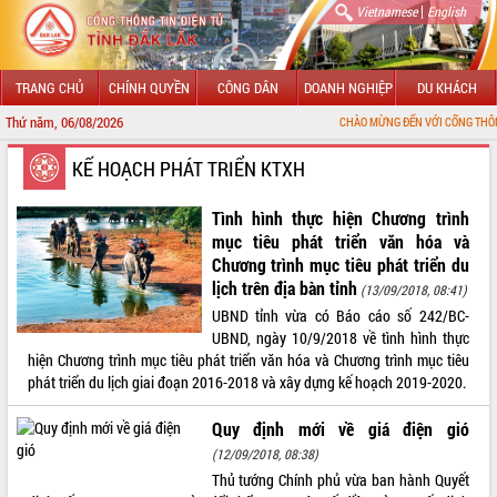
|
Vietnamese
English
TRANG CHỦ
CHÍNH QUYỀN
CÔNG DÂN
DOANH NGHIỆP
DU KHÁCH
Thứ năm, 06/08/2026
CHÀO MỪNG ĐẾN VỚI CỔNG THÔNG TIN ĐIỆN TỬ 
GIỚI THIỆU
KẾ HOẠCH PHÁT TRIỂN KTXH
LÃNH ĐẠO UBND TỈNH
Tình hình thực hiện Chương trình
mục tiêu phát triển văn hóa và
TIN TỨC SỰ KIỆN
Chương trình mục tiêu phát triển du
lịch trên địa bàn tỉnh
(13/09/2018, 08:41)
SỞ, BAN, NGÀNH
UBND tỉnh vừa có Báo cáo số 242/BC-
UBND, ngày 10/9/2018 về tình hình thực
UBND CÁC XÃ, PHƯỜNG
hiện Chương trình mục tiêu phát triển văn hóa và Chương trình mục tiêu
phát triển du lịch giai đoạn 2016-2018 và xây dựng kế hoạch 2019-2020.
THÔNG TIN CHỈ ĐẠO ĐIỀU HÀNH
Quy định mới về giá điện gió
HỆ THỐNG VĂN BẢN
(12/09/2018, 08:38)
Thủ tướng Chính phủ vừa ban hành Quyết
VĂN BẢN HĐND TỈNH