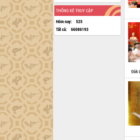
THỐNG KÊ TRUY CẬP
Hôm nay:
525
Tất cả:
66086193
Đắk 