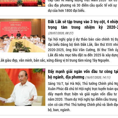
cầu địa phương và 30 điểm cầu quốc tế với sự
dự của hơn 1800 đại biểu.
Đắk Lắk sẽ tập trung vào 3 trụ cột, 4 nhi
trọng tâm trong nhiệm kỳ 2020-
(20/07/2020, 08:27)
Tại hội nghị góp ý dự thảo báo cáo chính trị Đạ
đại biểu Đảng bộ tỉnh Đắk Lắk, lần thứ XVII nhi
2020-2025, ông Bùi Văn Cường, Bí thư Tỉnh ủ
Lắk đã nêu mục tiêu đặt ra đến 2025 là xây dựng
Lắk giàu đẹp, văn minh, bản sắc, xứng đáng vị trí trung tâm vùng Tây Nguyên.
Đẩy mạnh giải ngân vốn đầu tư công tại
bộ ngành, địa phương
(16/07/2020, 14:11)
Sáng 16/7, tại Hà Nội, Thủ tướng Chính phủ N
Xuân Phúc đã chủ trì Hội nghị trực tuyến toàn q
đẩy mạnh thực hiện và giải ngân vốn đầu tư
năm 2020. Tham dự Hội nghị tại điểm cầu trung
còn có các Phó Thủ tướng Chính phủ và lãnh đạ
bộ, ban, ngành.