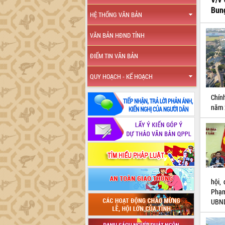
Bun
HỆ THỐNG VĂN BẢN
VĂN BẢN HĐND TỈNH
ĐIỂM TIN VĂN BẢN
QUY HOẠCH - KẾ HOẠCH
Chín
năm 
hội,
Phạm
UBND