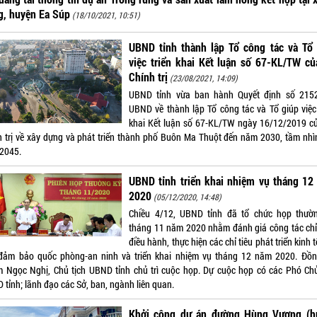
g, huyện Ea Súp
(18/10/2021, 10:51)
UBND tỉnh thành lập Tổ công tác và Tổ 
việc triển khai Kết luận số 67-KL/TW c
Chính trị
(23/08/2021, 14:09)
UBND tỉnh vừa ban hành Quyết định số 215
UBND về thành lập Tổ công tác và Tổ giúp việc 
khai Kết luận số 67-KL/TW ngày 16/12/2019 c
h trị về xây dựng và phát triển thành phố Buôn Ma Thuột đến năm 2030, tầm nhì
2045.
UBND tỉnh triển khai nhiệm vụ tháng 12
2020
(05/12/2020, 14:48)
Chiều 4/12, UBND tỉnh đã tổ chức họp thườ
tháng 11 năm 2020 nhằm đánh giá công tác chỉ
điều hành, thực hiện các chỉ tiêu phát triển kinh t
 đảm bảo quốc phòng-an ninh và triển khai nhiệm vụ tháng 12 năm 2020. Đồn
 Ngọc Nghị, Chủ tịch UBND tỉnh chủ trì cuộc họp. Dự cuộc họp có các Phó Chủ
 tỉnh; lãnh đạo các Sở, ban, ngành liên quan.
Khởi công dự án đường Hùng Vương (h