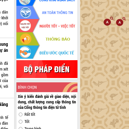
h dân
 khởi
) nối
sung
dự án
nh đã
m xét
a gồm
W của
, với
BÌNH CHỌN
Xin ý kiến đánh giá về giao diện, nội
dung, chất lượng cung cấp thông tin
 Năng
của Cổng thông tin điện tử tỉnh
Rất tốt
nh tế
Tốt
ễn đàn
Trung bình
 điểm