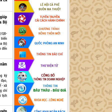
giúp
ủa Bộ
2/QĐ-
triển
ủa Bộ
n đến
 năm
ng kỳ
 đạo,
ế - xã
g chí
 tịch
uyện