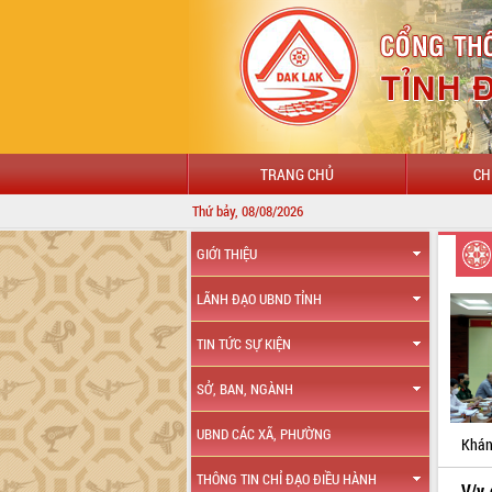
TRANG CHỦ
CH
Thứ bảy, 08/08/2026
GIỚI THIỆU
LÃNH ĐẠO UBND TỈNH
TIN TỨC SỰ KIỆN
SỞ, BAN, NGÀNH
UBND CÁC XÃ, PHƯỜNG
Khán
THÔNG TIN CHỈ ĐẠO ĐIỀU HÀNH
V/v 