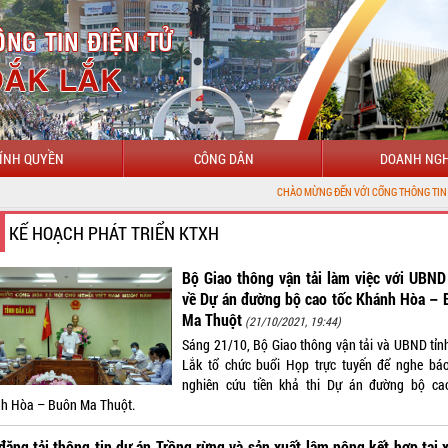
ÍNH QUYỀN
CÔNG DÂN
DOANH NGH
CHÀO MỪNG ĐẾN VỚI CỔNG THÔNG TIN ĐIỆN TỬ TỈNH Đ
KẾ HOẠCH PHÁT TRIỂN KTXH
Bộ Giao thông vận tải làm việc với UBND
về Dự án đường bộ cao tốc Khánh Hòa – 
Ma Thuột
(21/10/2021, 19:44)
Sáng 21/10, Bộ Giao thông vận tải và UBND tỉ
Lắk tổ chức buổi Họp trực tuyến để nghe bá
nghiên cứu tiền khả thi Dự án đường bộ ca
h Hòa – Buôn Ma Thuột.
đăng tải thông tin dự án Trồng rừng và sản xuất lâm nông kết hợp tại 