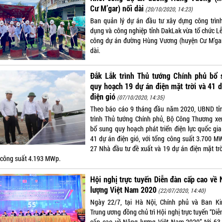
Cư M’gar) nối dài
(20/10/2020, 14:23)
Ban quản lý dự án đầu tư xây dựng công trìn
dụng và công nghiệp tỉnh DakLak vừa tổ chức Lễ
công dự án đường Hùng Vương (huyện Cư M’gar
dài.
Đắk Lắk trình Thủ tướng Chính phủ bổ 
quy hoạch 19 dự án điện mặt trời và 41 
điện gió
(07/10/2020, 14:35)
Theo báo cáo 9 tháng đầu năm 2020, UBND tỉ
trình Thủ tướng Chính phủ, Bộ Công Thương xe
bổ sung quy hoạch phát triển điện lực quốc gi
41 dự án điện gió, với tổng công suất 3.700 M
27 Nhà đầu tư đề xuất và 19 dự án điện mặt trời
 công suất 4.193 MWp.
Hội nghị trực tuyến Diễn đàn cấp cao về
lượng Việt Nam 2020
(22/07/2020, 14:40)
Ngày 22/7, tại Hà Nội, Chính phủ và Ban Ki
Trung ương đồng chủ trì Hội nghị trực tuyến “Di
cấp cao về Năng lượng Việt Nam 2020” tới 63