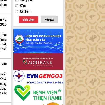
 tham
Kém
Rất kém
ệm vụ
Bình chọn
Kết quả
2025
i hội
ệm kì
y Đắk
 tỉnh
 các
guyễn
uốc về
 công
 ương
o các