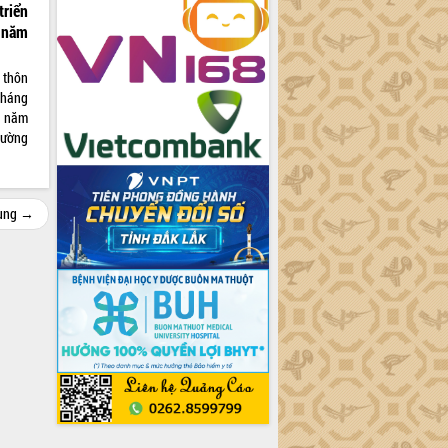
triển
 năm
 thôn
tháng
i năm
hường
cùng →