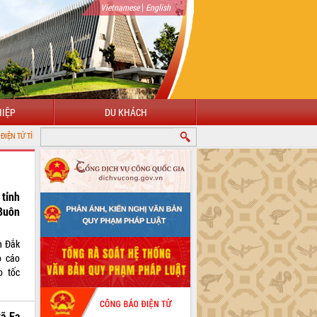
|
Vietnamese
English
IỆP
DU KHÁCH
ẮK LẮK
 tỉnh
Buôn
nh Đắk
o cáo
o tốc
xã Ea