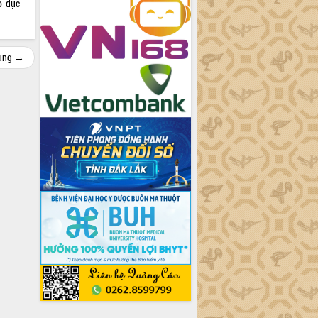
o dục
cùng →