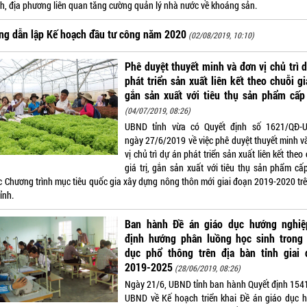
h, địa phương liên quan tăng cường quản lý nhà nước về khoáng sản.
ng dẫn lập Kế hoạch đầu tư công năm 2020
(02/08/2019, 10:10)
Phê duyệt thuyết minh và đơn vị chủ trì 
phát triển sản xuất liên kết theo chuỗi giá
gắn sản xuất với tiêu thụ sản phẩm cấp
(04/07/2019, 08:26)
UBND tỉnh vừa có Quyết định số 1621/QĐ-
ngày 27/6/2019 về việc phê duyệt thuyết minh v
vị chủ trì dự án phát triển sản xuất liên kết theo
giá trị, gắn sản xuất với tiêu thụ sản phẩm cấp
c Chương trình mục tiêu quốc gia xây dựng nông thôn mới giai đoạn 2019-2020 trê
ỉnh.
Ban hành Đề án giáo dục hướng nghiệ
định hướng phân luồng học sinh trong 
dục phổ thông trên địa bàn tỉnh giai 
2019-2025
(28/06/2019, 08:26)
Ngày 21/6, UBND tỉnh ban hành Quyết định 154
UBND về Kế hoạch triển khai Đề án giáo dục 