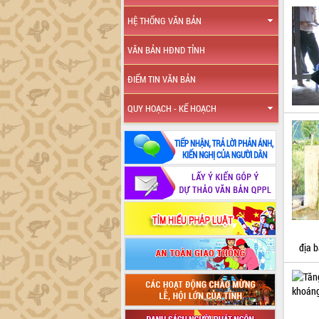
HỆ THỐNG VĂN BẢN
VĂN BẢN HĐND TỈNH
ĐIỂM TIN VĂN BẢN
QUY HOẠCH - KẾ HOẠCH
địa 