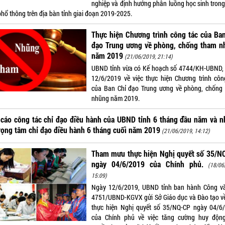
nghiệp và định hướng phân luồng học sinh trong
phổ thông trên địa bàn tỉnh giai đoạn 2019-2025.
Thực hiện Chương trình công tác của Ba
đạo Trung ương về phòng, chống tham n
năm 2019
(21/06/2019, 21:14)
UBND tỉnh vừa có Kế hoạch số 4744/KH-UBND,
12/6/2019 về việc thực hiện Chương trình côn
của Ban Chỉ đạo Trung ương về phòng, chống
nhũng năm 2019.
cáo công tác chỉ đạo điều hành của UBND tỉnh 6 tháng đầu năm và 
rọng tâm chỉ đạo điều hành 6 tháng cuối năm 2019
(21/06/2019, 14:12)
Tham mưu thực hiện Nghị quyết số 35/N
ngày 04/6/2019 của Chính phủ.
(18/06
15:09)
Ngày 12/6/2019, UBND tỉnh ban hành Công v
4751/UBND-KGVX gửi Sở Giáo dục và Đào tạo về
thực hiện Nghị quyết số 35/NQ-CP ngày 04/6
của Chính phủ về việc tăng cường huy độn