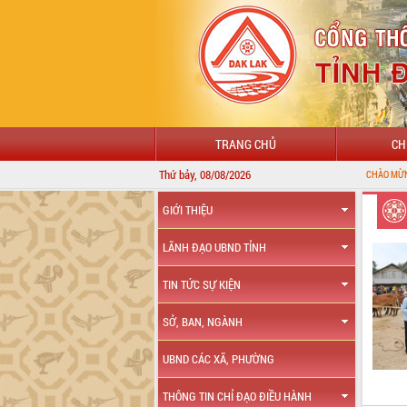
TRANG CHỦ
CH
Thứ bảy, 08/08/2026
CHÀO MỪNG ĐẾN VỚI CỔNG
GIỚI THIỆU
LÃNH ĐẠO UBND TỈNH
TIN TỨC SỰ KIỆN
SỞ, BAN, NGÀNH
UBND CÁC XÃ, PHƯỜNG
THÔNG TIN CHỈ ĐẠO ĐIỀU HÀNH