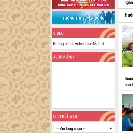
ngàn
Hướ
VIDEO
Không có file video nào để phát.
ALBUM ẢNH
thuộ
bàn t
LIÊN KẾT WEB