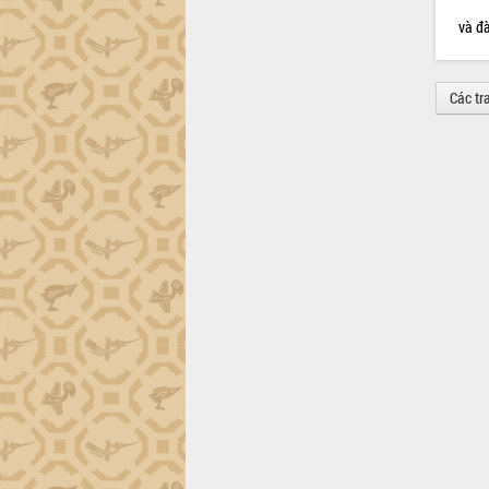
và đ
Các tr