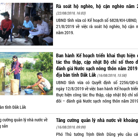
Rà soát hộ nghèo, hộ cận nghèo năm 
(22/08/2019, 16:03)
UBND tỉnh vừa có Kế hoạch số 6828/KH-UBND,
21/8/2019 về việc rà soát hộ nghèo, hộ cận 
năm 2019.
Ban hành Kế hoạch triển khai thực hiện
tác thu thập, cập nhật Bộ chỉ số theo 
đánh giá Nước sạch nông thôn năm 2019 
địa bàn tỉnh Đắk Lắk
(16/08/2019, 15:58)
UBND tỉnh vừa có Quyết định số 2256/QĐ-
ngày 12/8/2019 về việc ban hành Kế hoạch triển
thực hiện công tác thu thập, cập nhật Bộ chỉ số
dõi – đánh giá Nước sạch nông thôn năm 2019
bàn tỉnh Đắk Lắk
Tăng cường quản lý nhà nước về khoáng
(16/08/2019, 09:09)
Phó Thủ tướng Trịnh Đình Dũng yêu cầu c