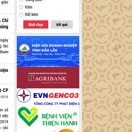
 giáo
Kém
Rất kém
n Chỉ
Bình chọn
Kết quả
hũng
 ngày
g tác
 tham
nhiệm
Q-CP
/2019,
ăn số
 việc
/2019
g các