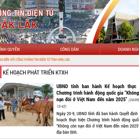
ÍNH QUYỀN
CÔNG DÂN
DOANH NGH
 THÔNG TIN ĐIỆN TỬ TỈNH ĐẮK LẮK
KẾ HOẠCH PHÁT TRIỂN KTXH
UBND tỉnh ban hành Kế hoạch thực 
Chương trình hành động quốc gia "Không
nạn đói ở Việt Nam đến năm 2025"
(24/09
15:42)
Ngày 20-9, UBND tỉnh đã ban hành Quyết định 
hoạch thực hiện Chương trình hành động quố
“Không còn nạn đói ở Việt Nam đến năm 2025”
địa bàn tỉnh.