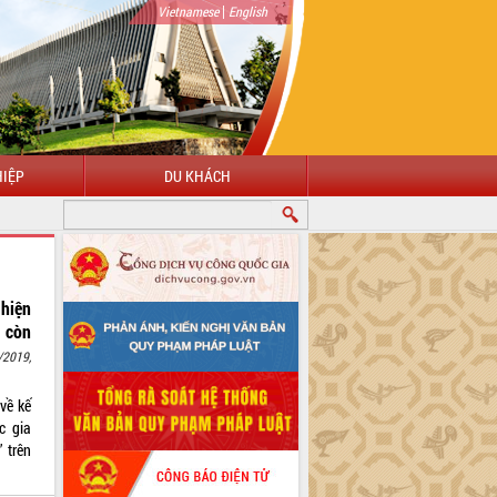
|
Vietnamese
English
IỆP
DU KHÁCH
hiện
 còn
/2019,
về kế
c gia
 trên