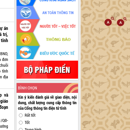
dự án
 trị,
 tỉnh
UBND,
à đơn
 chuỗi
 tỉnh
n địa
BÌNH CHỌN
p và
Xin ý kiến đánh giá về giao diện, nội
giáo
dung, chất lượng cung cấp thông tin
đoạn
của Cổng thông tin điện tử tỉnh
Rất tốt
1/QĐ-
Tốt
hướng
Trung bình