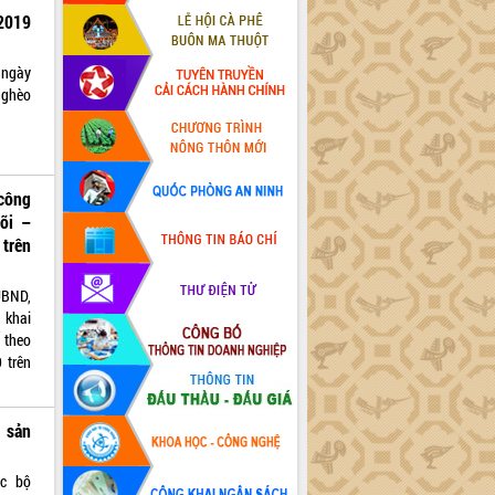
2019
 ngày
nghèo
 công
dõi –
trên
UBND,
 khai
 theo
 trên
 sản
ác bộ