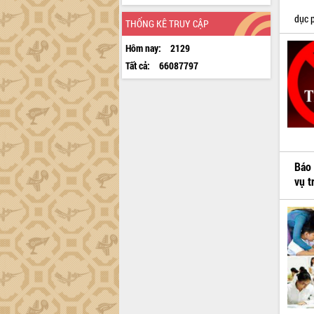
dục 
THỐNG KÊ TRUY CẬP
Hôm nay:
2129
Tất cả:
66087797
Báo 
vụ t