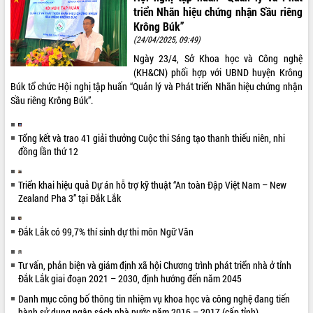
triển Nhãn hiệu chứng nhận Sầu riêng
Krông Búk”
(24/04/2025, 09:49)
Ngày 23/4, Sở Khoa học và Công nghệ
(KH&CN) phối hợp với UBND huyện Krông
Búk tổ chức Hội nghị tập huấn “Quản lý và Phát triển Nhãn hiệu chứng nhận
Sầu riêng Krông Búk”.
Tổng kết và trao 41 giải thưởng Cuộc thi Sáng tạo thanh thiếu niên, nhi
đồng lần thứ 12
Triển khai hiệu quả Dự án hỗ trợ kỹ thuật “An toàn Đập Việt Nam – New
Zealand Pha 3” tại Đắk Lắk
Đắk Lắk có 99,7% thí sinh dự thi môn Ngữ Văn
Tư vấn, phản biện và giám định xã hội Chương trình phát triển nhà ở tỉnh
Đắk Lắk giai đoạn 2021 – 2030, định hướng đến năm 2045
Danh mục công bố thông tin nhiệm vụ khoa học và công nghệ đang tiến
hành sử dụng ngân sách nhà nước năm 2016 – 2017 (cấp tỉnh)