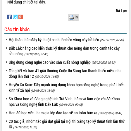
Nội dung chi tiết
tại đây
.
VIDEO
Bá Lục
In
Không có file video nào để phát.
Các tin khác
ALBUM ẢNH
Hội thảo thúc đẩy kỹ thuật canh tác bền vững cây hồ tiêu
(29/12/2025, 07:47)
Đắk Lắk nâng cao kiến thức kỹ thuật cho nông dân trong canh tác cây
sầu riêng
(22/12/2025, 07:43)
Ứng dụng công nghệ cao vào sản xuất nông nghiệp
(25/02/2025, 10:33)
Tổng kết và trao 41 giải thưởng Cuộc thi Sáng tạo thanh thiếu niên, nhi
đồng lần thứ 12
(30/10/2024, 14:50)
Huyện Cư Kuin: Đẩy mạnh ứng dụng khoa học công nghệ trong phát triển
kinh tế xã hội
(18/06/2024, 16:00)
Sở Khoa học và Công nghệ tỉnh Trà Vinh thăm và làm việc với Sở Khoa
học và Công nghệ tỉnh Đắk Lắk
(10/04/2024, 09:45)
Hơn 80 học viên tham gia lớp đào tạo về an toàn bức xạ
(22/03/2024, 09:44)
20 tác giả, nhóm tác giả đạt giải tại Hội thi Sáng tạo kỹ thuật tỉnh lần thứ
IX
(11/12/2023, 11:23)