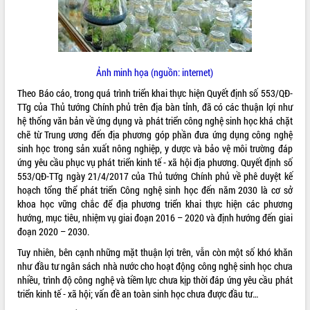
ĐIỂM TIN VĂN BẢN
QUY HOẠCH - KẾ HOẠCH
Ảnh minh họa (nguồn: internet)
Theo Báo cáo, trong quá trình triển khai thực hiện Quyết định số 553/QĐ-
TTg của Thủ tướng Chính phủ trên địa bàn tỉnh, đã có các thuận lợi như
hệ thống văn bản về ứng dụng và phát triển công nghệ sinh học khá chặt
chẽ từ Trung ương đến địa phương góp phần đưa ứng dụng công nghệ
sinh học trong sản xuất nông nghiệp, y dược và bảo vệ môi trường đáp
ứng yêu cầu phục vụ phát triển kinh tế - xã hội địa phương. Quyết định số
553/QĐ-TTg ngày 21/4/2017 của Thủ tướng Chính phủ về phê duyệt kế
hoạch tổng thể phát triển Công nghệ sinh học đến năm 2030 là cơ sở
khoa học vững chắc để địa phương triển khai thực hiện các phương
hướng, mục tiêu, nhiệm vụ giai đoạn 2016 – 2020 và định hướng đến giai
đoạn 2020 – 2030.
Tuy nhiên, bên cạnh những mặt thuận lợi trên, vẫn còn một số khó khăn
như đầu tư ngân sách nhà nước cho hoạt động công nghệ sinh học chưa
nhiều, trình độ công nghệ và tiềm lực chưa kịp thời đáp ứng yêu cầu phát
triển kinh tế - xã hội; vấn đề an toàn sinh học chưa được đầu tư…