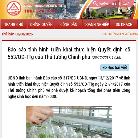
|
Vietnamese
English
TRANG CHỦ
CHÍNH QUYỀN
CÔNG DÂN
DOANH NGHIỆP
DU KHÁCH
Thứ bảy, 08/08/2026
CHÀO MỪNG ĐẾN VỚI CỔNG THÔNG TIN 
GIỚI THIỆU
Báo cáo tình hình triển khai thực hiện Quyết định số
553/QĐ-TTg của Thủ tướng Chính phủ
(20/12/2017, 14:36)
LÃNH ĐẠO UBND TỈNH
Đọc bài viết
TIN TỨC SỰ KIỆN
UBND tỉnh ban hành Báo cáo số 317/BC-UBND, ngày 13/12/2017 về tình
SỞ, BAN, NGÀNH
hình triển khai thực hiện Quyết định số 553/QĐ-TTg ngày 21/4/2017 của
Thủ tướng Chính phủ về phê duyệt kế hoạch tổng thể phát triển Công
UBND CÁC XÃ, PHƯỜNG
nghệ sinh học đến năm 2030.
THÔNG TIN CHỈ ĐẠO ĐIỀU HÀNH
HỆ THỐNG VĂN BẢN
VĂN BẢN HĐND TỈNH