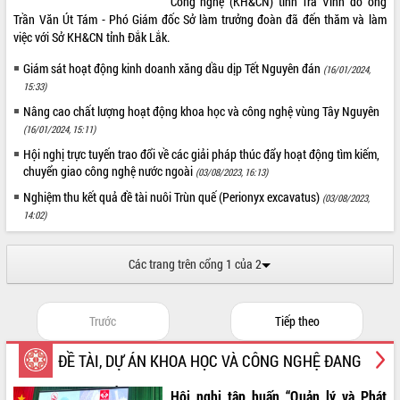
Công nghệ (KH&CN) tỉnh Trà Vinh do ông
Trần Văn Út Tám - Phó Giám đốc Sở làm trưởng đoàn đã đến thăm và làm
việc với Sở KH&CN tỉnh Đắk Lắk.
Giám sát hoạt động kinh doanh xăng dầu dịp Tết Nguyên đán
(16/01/2024,
15:33)
Nâng cao chất lượng hoạt động khoa học và công nghệ vùng Tây Nguyên
(16/01/2024, 15:11)
Hội nghị trực tuyến trao đổi về các giải pháp thúc đẩy hoạt động tìm kiếm,
chuyển giao công nghệ nước ngoài
(03/08/2023, 16:13)
Nghiệm thu kết quả đề tài nuôi Trùn quế (Perionyx excavatus)
(03/08/2023,
14:02)
Các trang trên cổng 1 của 2
Trước
Tiếp theo
ĐỀ TÀI, DỰ ÁN KHOA HỌC VÀ CÔNG NGHỆ ĐANG
THỰC HIỆN
Hội nghị tập huấn “Quản lý và Phát