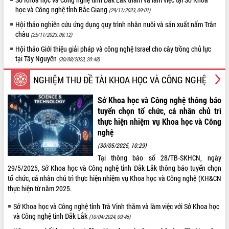
quan trọng
học và Công nghệ tỉnh Bắc Giang
(29/11/2023, 09:01)
Bí thư Tỉnh ủy Lương Nguyễn Minh
Hội thảo nghiên cứu ứng dụng quy trình nhân nuôi và sản xuất nấm Trân
Triết thăm, tặng quà người có công với
châu
(25/11/2023, 08:12)
cách mạng
Hội thảo Giới thiệu giải pháp và công nghệ Israel cho cây trồng chủ lực
Rà soát, hoàn thiện hệ thống thiết chế
tại Tây Nguyên
(30/08/2023, 20:48)
văn hóa, thể thao đáp ứng yêu cầu
phát triển mới
NGHIỆM THU ĐỀ TÀI KHOA HỌC VÀ CÔNG NGHỆ
Thường trực HĐND tỉnh Đắk Lắk gặp
mặt Đoàn chuyên gia y tế TP. Hồ Chí
Sở Khoa học và Công nghệ thông báo
Minh
tuyển chọn tổ chức, cá nhân chủ trì
thực hiện nhiệm vụ Khoa học và Công
Lễ truy điệu và an táng hài cốt liệt sĩ
nghệ
tại Nghĩa trang Liệt sĩ xã Sơn Hòa
Bàn giải pháp tháo gỡ khó khăn trong
(30/05/2025, 10:29)
xuất khẩu sầu riêng và triển khai quy
Tại thông báo số 28/TB-SKHCN, ngày
định EUDR
29/5/2025, Sở Khoa học và Công nghệ tỉnh Đắk Lắk thông báo tuyển chọn
Thứ trưởng Bộ Nông nghiệp và Môi
tổ chức, cá nhân chủ trì thực hiện nhiệm vụ Khoa học và Công nghệ (KH&CN
trường Nguyễn Hoàng Hiệp khảo sát
thực hiện từ năm 2025.
vùng trồng và doanh nghiệp đóng gói
Sở Khoa học và Công nghệ tỉnh Trà Vinh thăm và làm việc với Sở Khoa học
sầu riêng tại Đắk Lắk
và Công nghệ tỉnh Đắk Lắk
(10/04/2024, 09:45)
Trình diễn nghệ thuật chế biến các