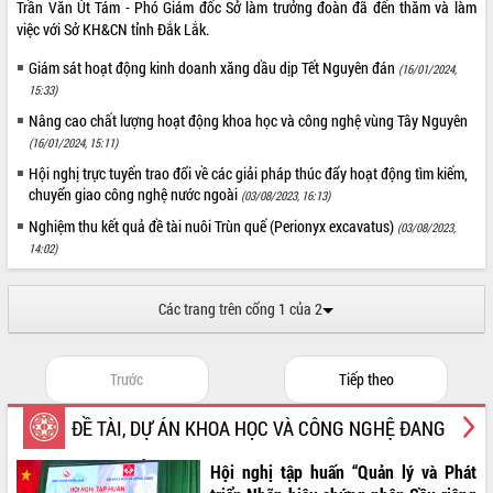
Quy hoạch và Xúc tiến đầu tư tỉnh Đắk
Trần Văn Út Tám - Phó Giám đốc Sở làm trưởng đoàn đã đến thăm và làm
Lắk
việc với Sở KH&CN tỉnh Đắk Lắk.
Khơi thông điểm nghẽn, đẩy nhanh
Giám sát hoạt động kinh doanh xăng dầu dịp Tết Nguyên đán
(16/01/2024,
giải ngân vốn khắc phục thiên tai
15:33)
HĐND tỉnh thông qua điều chỉnh Quy
Nâng cao chất lượng hoạt động khoa học và công nghệ vùng Tây Nguyên
hoạch tỉnh thời kỳ 2021-2030
(16/01/2024, 15:11)
Hội thảo góp ý hồ sơ điều chỉnh quy
hoạch tỉnh Đắk Lắk thời kỳ 2021-2030,
Hội nghị trực tuyến trao đổi về các giải pháp thúc đẩy hoạt động tìm kiếm,
chuyển giao công nghệ nước ngoài
tầm nhìn đến năm 2050
(03/08/2023, 16:13)
Nâng cao hiệu quả hoạt động của các
Nghiệm thu kết quả đề tài nuôi Trùn quế (Perionyx excavatus)
(03/08/2023,
doanh nghiệp nhà nước
14:02)
Hội nghị triển khai kết nối mạng
truyền số liệu chuyên dùng phục vụ cơ
Các trang trên cổng 1 của 2
quan Đảng, Nhà nước
Lễ phát động chuỗi hoạt động chung
tay làm sạch môi trường
Trước
Tiếp theo
Xã Ea Kar bước chuyển mình trong
công tác cải cách hành chính mô hình
ĐỀ TÀI, DỰ ÁN KHOA HỌC VÀ CÔNG NGHỆ ĐANG
mới
UBND tỉnh họp báo định kỳ tháng 4
THỰC HIỆN
Hội nghị tập huấn “Quản lý và Phát
năm 2026