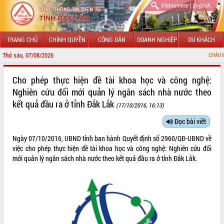
|
Vietnamese
English
TRANG CHỦ
CHÍNH QUYỀN
CÔNG DÂN
DOANH NGHIỆP
DU KHÁCH
Thứ sáu, 07/08/2026
CHÀO MỪNG ĐẾN
GIỚI THIỆU
Cho phép thực hiện đề tài khoa học và công nghệ:
Nghiên cứu đổi mới quản lý ngân sách nhà nước theo
LÃNH ĐẠO UBND TỈNH
kết quả đầu ra ở tỉnh Đắk Lắk
(17/10/2016, 16:13)
TIN TỨC SỰ KIỆN
Đọc bài viết
SỞ, BAN, NGÀNH
Ngày 07/10/2016, UBND tỉnh ban hành Quyết định số 2960/QĐ-UBND về
việc cho phép thực hiện đề tài khoa học và công nghệ: Nghiên cứu đổi
UBND CÁC XÃ, PHƯỜNG
mới quản lý ngân sách nhà nước theo kết quả đầu ra ở tỉnh Đắk Lắk.
THÔNG TIN CHỈ ĐẠO ĐIỀU HÀNH
HỆ THỐNG VĂN BẢN
VĂN BẢN HĐND TỈNH