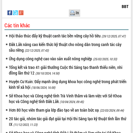
BBT
VIDEO
In
Các tin khác
Hội thảo thúc đẩy kỹ thuật canh tác bền vững cây hồ tiêu
(29/12/2025, 07:47)
Đắk Lắk nâng cao kiến thức kỹ thuật cho nông dân trong canh tác cây
sầu riêng
(22/12/2025, 07:43)
Ứng dụng công nghệ cao vào sản xuất nông nghiệp
(25/02/2025, 10:33)
Khám bệnh, cấp phát thuốc miễn phí
Tổng kết và trao 41 giải thưởng Cuộc thi Sáng tạo thanh thiếu niên, nhi
đồng lần thứ 12
và tặng quà người dân xã Cư Pui
(30/10/2024, 14:50)
Hội nghị UBND tỉnh Đắk Lắk thường kỳ
Huyện Cư Kuin: Đẩy mạnh ứng dụng khoa học công nghệ trong phát triển
tháng 7/2026
kinh tế xã hội
(18/06/2024, 16:00)
Lễ truy tặng danh hiệu “Bà Mẹ Việt
Sở Khoa học và Công nghệ tỉnh Trà Vinh thăm và làm việc với Sở Khoa
Nam Anh hùng” và trao Huân chương
học và Công nghệ tỉnh Đắk Lắk
(10/04/2024, 09:45)
Lao động
Hơn 80 học viên tham gia lớp đào tạo về an toàn bức xạ
(22/03/2024, 09:44)
ALBUM ẢNH
UBND tỉnh Đắk Lắk triển khai nhiệm
20 tác giả, nhóm tác giả đạt giải tại Hội thi Sáng tạo kỹ thuật tỉnh lần thứ
vụ 6 tháng cuối năm 2026
IX
(11/12/2023, 11:23)
Kỳ họp thứ Hai, Hội đồng nhân dân
tỉnh khóa XI quyết nghị nhiều nội dung
Sở Khoa học và Công nghệ tỉnh Đắk Lắk thăm và làm việc tại Sở Khoa