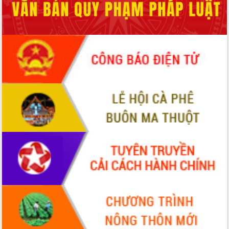
Thứ trưởng Bộ Y tế làm việc với tỉnh
Đắk Lắk về phát triển nhân lực y tế
cho trạm y tế cấp xã
Du lịch Đắk Lắk nâng tầm trải nghiệm
du khách thông qua Hệ thống cơ sở dữ
liệu và Bản đồ số
Tập huấn ứng dụng trí tuệ nhân tạo (AI)
trong thương mại điện tử năm 2026
Đoàn đại biểu Quốc hội tỉnh Đắk Lắk
trao đổi thông tin trước Kỳ họp thứ
nhất, Quốc hội khóa XVI
Quyết liệt cải cách hành chính, khơi
thông nguồn lực phát triển
Nâng cao hiệu lực, hiệu quả HĐND
tỉnh thông qua hiện đại hóa hành chính
Xã Ea Phê gắn cải cách hành chính với
chuyển đổi số
Phó Chủ tịch Thường trực UBND tỉnh
Hồ Thị Nguyên Thảo làm việc tại Trung
tâm Phục vụ hành chính công xã Ea
Phê