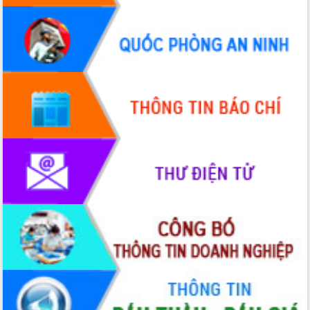
Xây dựng nền hành chính số đồng
hành cùng nông dân dân, doanh nghiệp
Giai đoạn 2026-2030, Đắk Lắk phấn
đấu có 77% xã đạt chuẩn nông thôn
mới
Chuyển đổi số 'mở đường' cho nông
nghiệp Đắk Lắk tăng trưởng bứt phá
Triển khai đồng bộ đo đạc, lập hồ sơ
địa chính, hoàn thiện cơ sở dữ liệu đất
đai
Ứng dụng sinh trắc học - Bước tiến
trong hành trình chuyển đổi số tại Đắk
Lắk
Đắk Lắk nâng cao hiệu quả công tác
Đảng từ Sổ tay đảng viên điện tử
Đắk Lắk đẩy mạnh nuôi biển công
nghệ, hướng tới phát triển thủy sản
bền vững
Tập huấn nâng cao năng lực triển khai
chuyển đổi số cho cán bộ, công chức