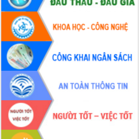
cấp xã
Đắk Lắk phát động hưởng ứng Ngày
Quyền của người tiêu dùng Việt Nam
2026
Đẩy mạnh cải cách hành chính, quyết
tâm đạt được mục tiêu tăng trưởng
hai con số trong năm 2026
Tổ chức trang trọng Lễ hội Đền thờ
Lương Văn Chánh năm 2026
Phó Bí thư Tỉnh ủy Đắk Lắk Đỗ Hữu
Huy giữ chức Bí thư Đảng ủy Ủy Ban
Nhân dân tỉnh
Bệnh án điện tử thúc đẩy chuyển đổi
số y tế tại Đắk Lắk
Chuyển đổi số thư viện: Mở rộng
không gian tri thức trong thời đại số
Đánh giá, rút kinh nghiệm công tác tổ
chức diễn tập trước ngày bầu cử
Chương trình “Gặp gỡ hữu nghị –
Friendship Meeting New Year 2026”