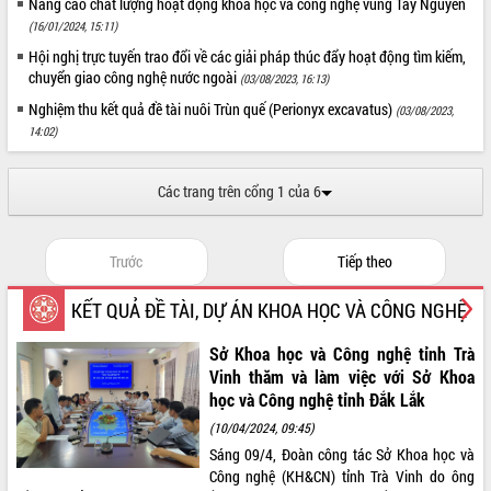
Nâng cao chất lượng hoạt động khoa học và công nghệ vùng Tây Nguyên
món ăn từ sầu riêng
(16/01/2024, 15:11)
Đắk Lắk công bố Quy hoạch và xúc
tiến đầu tư tỉnh
Hội nghị trực tuyến trao đổi về các giải pháp thúc đẩy hoạt động tìm kiếm,
chuyển giao công nghệ nước ngoài
(03/08/2023, 16:13)
Ngành cá ngừ Đắk Lắk chủ động thích
ứng để giữ vững thị trường xuất khẩu
Nghiệm thu kết quả đề tài nuôi Trùn quế (Perionyx excavatus)
(03/08/2023,
Diễn đàn Kinh tế tư nhân Việt Nam đột
14:02)
phá cơ chế - Hợp tác công tư
Đề án 06 tạo bước ngoặt đột phá trong
Các trang trên cổng 1 của 6
cải cách hành chính tỉnh Đắk Lắk
Kết nối tour, đẩy mạnh chuyển đổi số
để phát triển du lịch Đắk Lắk
Trước
Tiếp theo
Khởi động Dự án Đầu tư xây dựng hạ
tầng kỹ thuật Cụm công nghiệp Tân
KẾT QUẢ ĐỀ TÀI, DỰ ÁN KHOA HỌC VÀ CÔNG NGHỆ
Tiến
Gặp mặt các cơ quan báo chí nhân Kỷ
Sở Khoa học và Công nghệ tỉnh Trà
niệm 101 năm Ngày Báo chí Cách
Vinh thăm và làm việc với Sở Khoa
mạng Việt Nam
học và Công nghệ tỉnh Đắk Lắk
Đắk Lắk sơ kết 4 năm triển khai thực
(10/04/2024, 09:45)
hiện Đề án 06 của Chính phủ
Sáng 09/4, Đoàn công tác Sở Khoa học và
Họp báo thông tin về Hội nghị Công bố
Công nghệ (KH&CN) tỉnh Trà Vinh do ông