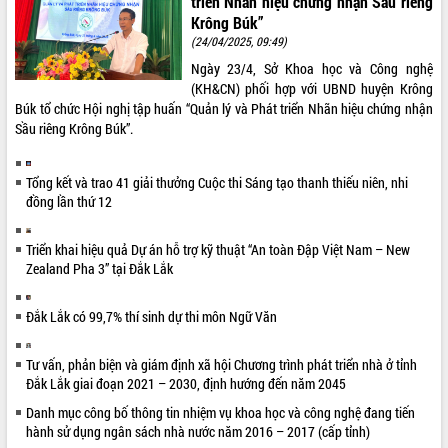
triển Nhãn hiệu chứng nhận Sầu riêng
Hội thảo khoa học “Giải pháp thúc đẩy
Krông Búk”
phát triển nền kinh tế xanh tại tỉnh
(24/04/2025, 09:49)
Đắk Lắk”
Ngày 23/4, Sở Khoa học và Công nghệ
Tăng cường giám sát, đôn đốc thực
(KH&CN) phối hợp với UBND huyện Krông
hiện nhiệm vụ quản lý tài sản công
Búk tổ chức Hội nghị tập huấn “Quản lý và Phát triển Nhãn hiệu chứng nhận
hàng tuần
Sầu riêng Krông Búk”.
Tháo gỡ những vướng mắc, đẩy mạnh
công tác cải cách thủ tục hành chính
Tổng kết và trao 41 giải thưởng Cuộc thi Sáng tạo thanh thiếu niên, nhi
tại Trung tâm Phục vụ hành chính
đồng lần thứ 12
công tỉnh
Đắk Lắk: Tôn vinh 46 giải pháp tại Hội
Triển khai hiệu quả Dự án hỗ trợ kỹ thuật “An toàn Đập Việt Nam – New
thi Sáng tạo Kỹ thuật 2024 - 2025
Zealand Pha 3” tại Đắk Lắk
Đắk Lắk rà soát, điều chỉnh Đề án 190
về phát triển nuôi trồng thủy sản
Đắk Lắk có 99,7% thí sinh dự thi môn Ngữ Văn
Phó Chủ tịch UBND tỉnh Đắk Lắk
Trương Công Thái kiểm tra thực địa
Dự án cao tốc Khánh Hòa - Buôn Ma
Tư vấn, phản biện và giám định xã hội Chương trình phát triển nhà ở tỉnh
Đắk Lắk giai đoạn 2021 – 2030, định hướng đến năm 2045
Thuột
Định vị cà phê Việt Nam như một “di
Danh mục công bố thông tin nhiệm vụ khoa học và công nghệ đang tiến
sản sống” trong dòng chảy toàn cầu
hành sử dụng ngân sách nhà nước năm 2016 – 2017 (cấp tỉnh)