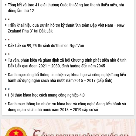
với Tập đoàn Bưu chính Viễn thông
Tổng kết và trao 41 giải thưởng Cuộc thi Sáng tạo thanh thiếu niên, nhi
Việt Nam
đồng lần thứ 12
Thứ trưởng Bộ Y tế làm việc với tỉnh
Đắk Lắk về phát triển nhân lực y tế
Triển khai hiệu quả Dự án hỗ trợ kỹ thuật “An toàn Đập Việt Nam – New
cho trạm y tế cấp xã
Zealand Pha 3” tại Đắk Lắk
Du lịch Đắk Lắk nâng tầm trải nghiệm
du khách thông qua Hệ thống cơ sở dữ
Đắk Lắk có 99,7% thí sinh dự thi môn Ngữ Văn
liệu và Bản đồ số
Tập huấn ứng dụng trí tuệ nhân tạo (AI)
Tư vấn, phản biện và giám định xã hội Chương trình phát triển nhà ở tỉnh
trong thương mại điện tử năm 2026
Đắk Lắk giai đoạn 2021 – 2030, định hướng đến năm 2045
Đoàn đại biểu Quốc hội tỉnh Đắk Lắk
Danh mục công bố thông tin nhiệm vụ khoa học và công nghệ đang tiến
trao đổi thông tin trước Kỳ họp thứ
hành sử dụng ngân sách nhà nước năm 2016 – 2017 (cấp tỉnh)
nhất, Quốc hội khóa XVI
Quyết liệt cải cách hành chính, khơi
Hội thảo khoa học cách mạng công nghiệp 4.0
thông nguồn lực phát triển
Danh mục thông tin nhiệm vụ khoa học và công nghệ đang tiến hành sử
Nâng cao hiệu lực, hiệu quả HĐND
dụng ngân sách nhà nước năm 2018 – 2019 cấp cơ sở
tỉnh thông qua hiện đại hóa hành chính
Xã Ea Phê gắn cải cách hành chính với
chuyển đổi số
Phó Chủ tịch Thường trực UBND tỉnh