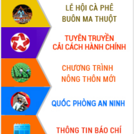
Tập huấn nâng cao năng lực triển khai
chuyển đổi số cho cán bộ, công chức
cấp xã
Đắk Lắk phát động hưởng ứng Ngày
Quyền của người tiêu dùng Việt Nam
2026
Đẩy mạnh cải cách hành chính, quyết
tâm đạt được mục tiêu tăng trưởng
hai con số trong năm 2026
Tổ chức trang trọng Lễ hội Đền thờ
Lương Văn Chánh năm 2026
Phó Bí thư Tỉnh ủy Đắk Lắk Đỗ Hữu
Huy giữ chức Bí thư Đảng ủy Ủy Ban
Nhân dân tỉnh
Bệnh án điện tử thúc đẩy chuyển đổi
số y tế tại Đắk Lắk
Chuyển đổi số thư viện: Mở rộng
không gian tri thức trong thời đại số
Đánh giá, rút kinh nghiệm công tác tổ
chức diễn tập trước ngày bầu cử