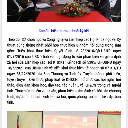
ĐIỂM TIN VĂN BẢN
QUY HOẠCH - KẾ HOẠCH
Các đại biểu tham dự buổi ký kết
Theo đó, Sở Khoa học và Công nghệ và Liên hiệp các Hội Khoa học và Kỹ
thuật cùng thống nhất phối hợp thực hiện 8 nhóm nội dung trọng tâm
gồm: Triển khai thực hiện Quyết định số 28/2016/QĐ-UBND ngày
01/7/2016 của UBND tỉnh về hoạt động tư vấn phản biện và giám định
xã hội của Liên hiệp các Hội KH&KT; Kế hoạch số 5395/KH-UBND ngày
18/6/2021 của UBND tỉnh về triển khai thực hiện Kế hoạch số 07-KH/TU
ngày 23/12/2020 của Ban Thường vụ Tỉnh ủy. Truyền thông, phổ biến,
tuyên truyền, kiến thức, pháp luật về KH&CN. Tổ chức các hội nghị, hội
thảo, diễn đàn khoa học, đào tạo, tập huấn… về KH&CN trong và ngoài
tỉnh. Thực hiện nhiệm vụ tư vấn, phản biện, giám định xã hội các chương
trình, dự án phát triển kinh tế - xã hội, quốc phòng, an ninh trên địa bàn
tỉnh.