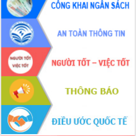
trưởng đạt 5,86% trong năm 2026
UBND tỉnh Đắk Lắk triển khai công tác
quốc phòng, quân sự địa phương năm
2026
Đắk Lắk tập trung toàn lực khắc phục
tồn tại IUU, sẵn sàng làm việc với
Đoàn thanh tra EC
Chủ tịch UBND tỉnh Tạ Anh Tuấn thăm,
chúc mừng các bệnh viện nhân Ngày
Thầy thuốc Việt Nam
Rộn ràng lễ hội truyền thống Sông
nước Đà Nông lần thứ I năm 2026
Kỳ họp Chuyên đề lần thứ Năm, HĐND
tỉnh Đắk Lắk thông qua các nghị quyết
quan trọng
Thống nhất danh sách giới thiệu ứng
cử đại biểu Quốc hội khoá XVI và đại
biểu HĐND tỉnh Đắk Lắk, nhiệm kỳ
2026-2031
Phát động hai phong trào thi đua quan