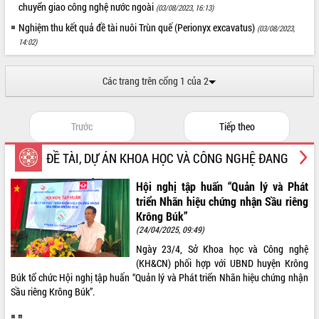
Định vị cà phê Việt Nam như một “di
chuyển giao công nghệ nước ngoài
(03/08/2023, 16:13)
sản sống” trong dòng chảy toàn cầu
Nghiệm thu kết quả đề tài nuôi Trùn quế (Perionyx excavatus)
(03/08/2023,
Xây dựng nông thôn mới: Nâng cao đời
14:02)
sống người dân từ những mô hình thiết
thực
Các trang trên cổng 1 của 2
Quyết liệt tháo gỡ vướng mắc, đẩy
nhanh tiến độ các dự án trọng điểm
trong Khu kinh tế Nam Phú Yên
Trước
Tiếp theo
Hòn Yến phát triển du lịch gắn với bảo
tồn biển
ĐỀ TÀI, DỰ ÁN KHOA HỌC VÀ CÔNG NGHỆ ĐANG
Lấy ý kiến điều chỉnh Quy hoạch tỉnh
Đắk Lắk thời kỳ 2021-2030, tầm nhìn
THỰC HIỆN
Hội nghị tập huấn “Quản lý và Phát
đến năm 2050
triển Nhãn hiệu chứng nhận Sầu riêng
Phát động chiến dịch 30 ngày đêm
Krông Búk”
giải phóng mặt bằng Tuyến đường bộ
(24/04/2025, 09:49)
ven biển
Ngày 23/4, Sở Khoa học và Công nghệ
Đắk Lắk nỗ lực thúc đẩy tăng trưởng
(KH&CN) phối hợp với UBND huyện Krông
kinh tế từ 10% trở lên trong Quý
Búk tổ chức Hội nghị tập huấn “Quản lý và Phát triển Nhãn hiệu chứng nhận
II/2026
Sầu riêng Krông Búk”.
Đắk Lắk ký kết thỏa thuận hợp tác về
chuyển đổi số giai đoạn 2026 – 2030