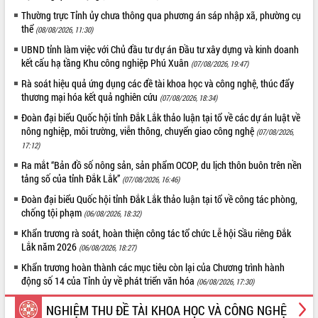
sầu riêng tại Đắk Lắk
Thường trực Tỉnh ủy chưa thông qua phương án sáp nhập xã, phường cụ
Trình diễn nghệ thuật chế biến các
thể
(08/08/2026, 11:30)
món ăn từ sầu riêng
UBND tỉnh làm việc với Chủ đầu tư dự án Đầu tư xây dựng và kinh doanh
Đắk Lắk công bố Quy hoạch và xúc
kết cấu hạ tầng Khu công nghiệp Phú Xuân
(07/08/2026, 19:47)
tiến đầu tư tỉnh
Rà soát hiệu quả ứng dụng các đề tài khoa học và công nghệ, thúc đẩy
Ngành cá ngừ Đắk Lắk chủ động thích
thương mại hóa kết quả nghiên cứu
(07/08/2026, 18:34)
ứng để giữ vững thị trường xuất khẩu
Đoàn đại biểu Quốc hội tỉnh Đắk Lắk thảo luận tại tổ về các dự án luật về
Diễn đàn Kinh tế tư nhân Việt Nam đột
nông nghiệp, môi trường, viễn thông, chuyển giao công nghệ
phá cơ chế - Hợp tác công tư
(07/08/2026,
17:12)
Đề án 06 tạo bước ngoặt đột phá trong
cải cách hành chính tỉnh Đắk Lắk
Ra mắt “Bản đồ số nông sản, sản phẩm OCOP, du lịch thôn buôn trên nền
tảng số của tỉnh Đắk Lắk”
(07/08/2026, 16:46)
Kết nối tour, đẩy mạnh chuyển đổi số
để phát triển du lịch Đắk Lắk
Đoàn đại biểu Quốc hội tỉnh Đắk Lắk thảo luận tại tổ về công tác phòng,
chống tội phạm
Khởi động Dự án Đầu tư xây dựng hạ
(06/08/2026, 18:32)
tầng kỹ thuật Cụm công nghiệp Tân
Khẩn trương rà soát, hoàn thiện công tác tổ chức Lễ hội Sầu riêng Đắk
Tiến
Lắk năm 2026
(06/08/2026, 18:27)
Gặp mặt các cơ quan báo chí nhân Kỷ
Khẩn trương hoàn thành các mục tiêu còn lại của Chương trình hành
niệm 101 năm Ngày Báo chí Cách
động số 14 của Tỉnh ủy về phát triển văn hóa
(06/08/2026, 17:30)
mạng Việt Nam
Đắk Lắk sơ kết 4 năm triển khai thực
NGHIỆM THU ĐỀ TÀI KHOA HỌC VÀ CÔNG NGHỆ