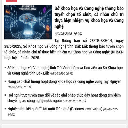
hiện Đề án 06 của Chính phủ
Sở Khoa học và Công nghệ thông báo
Họp báo thông tin về Hội nghị Công bố
Quy hoạch và Xúc tiến đầu tư tỉnh Đắk
tuyển chọn tổ chức, cá nhân chủ trì
Lắk
thực hiện nhiệm vụ Khoa học và Công
nghệ
Khơi thông điểm nghẽn, đẩy nhanh
giải ngân vốn khắc phục thiên tai
(30/05/2025, 10:29)
HĐND tỉnh thông qua điều chỉnh Quy
Tại thông báo số 28/TB-SKHCN, ngày
hoạch tỉnh thời kỳ 2021-2030
29/5/2025, Sở Khoa học và Công nghệ tỉnh Đắk Lắk thông báo tuyển chọn
tổ chức, cá nhân chủ trì thực hiện nhiệm vụ Khoa học và Công nghệ (KH&CN
Hội thảo góp ý hồ sơ điều chỉnh quy
thực hiện từ năm 2025.
hoạch tỉnh Đắk Lắk thời kỳ 2021-2030,
tầm nhìn đến năm 2050
Sở Khoa học và Công nghệ tỉnh Trà Vinh thăm và làm việc với Sở Khoa học
Nâng cao hiệu quả hoạt động của các
và Công nghệ tỉnh Đắk Lắk
(10/04/2024, 09:45)
doanh nghiệp nhà nước
Nâng cao chất lượng hoạt động khoa học và công nghệ vùng Tây Nguyên
Hội nghị triển khai kết nối mạng
(16/01/2024, 15:11)
truyền số liệu chuyên dùng phục vụ cơ
Hội nghị trực tuyến trao đổi về các giải pháp thúc đẩy hoạt động tìm kiếm,
quan Đảng, Nhà nước
chuyển giao công nghệ nước ngoài
(03/08/2023, 16:13)
Lễ phát động chuỗi hoạt động chung
tay làm sạch môi trường
Nghiệm thu kết quả đề tài nuôi Trùn quế (Perionyx excavatus)
(03/08/2023,
14:02)
Xã Ea Kar bước chuyển mình trong
công tác cải cách hành chính mô hình
mới