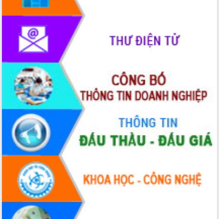
Chương trình “Gặp gỡ hữu nghị –
Friendship Meeting New Year 2026”
Bầu cử Quốc hội và HĐND: Cử tri Đắk
Lắk gửi gắm niềm tin, kỳ vọng vào lá
phiếu
Đắk Lắk sẵn sàng các điều kiện cho
Ngày hội bầu cử đại biểu Quốc hội
khóa XVI và HĐND các cấp nhiệm kỳ
2026-2031
Đảm bảo cuộc bầu cử đại biểu Quốc
hội và đại biểu HĐND các cấp diễn ra
an toàn, hiệu quả, đúng quy định
Thủ tướng Chính phủ Phạm Minh Chính
kiểm tra, chỉ đạo hoàn thành các dự
án cao tốc và thăm khu tái định cư tại
Đắk Lắk
Sôi nổi Hội đua ngựa truyền thống Gò
Thì Thùng mừng Xuân Bính Ngọ 2026
Lãnh đạo tỉnh dâng hương tưởng niệm
tại Đập Đồng Cam đầu Xuân Bính Ngọ
Ngành nông nghiệp phấn đấu tăng