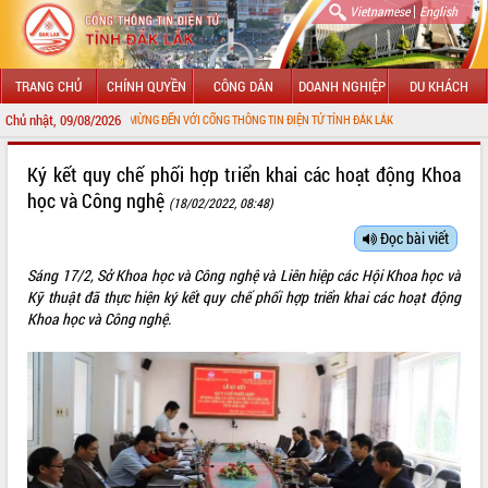
|
Vietnamese
English
TRANG CHỦ
CHÍNH QUYỀN
CÔNG DÂN
DOANH NGHIỆP
DU KHÁCH
Chủ nhật, 09/08/2026
CHÀO MỪNG ĐẾN VỚI CỔNG THÔNG TIN ĐIỆN TỬ TỈNH ĐẮK LẮK
GIỚI THIỆU
Ký kết quy chế phối hợp triển khai các hoạt động Khoa
học và Công nghệ
(18/02/2022, 08:48)
LÃNH ĐẠO UBND TỈNH
Đọc bài viết
TIN TỨC SỰ KIỆN
Sáng 17/2, Sở Khoa học và Công nghệ và Liên hiệp các Hội Khoa học và
SỞ, BAN, NGÀNH
Kỹ thuật đã thực hiện ký kết quy chế phối hợp triển khai các hoạt động
Khoa học và Công nghệ.
UBND CÁC XÃ, PHƯỜNG
THÔNG TIN CHỈ ĐẠO ĐIỀU HÀNH
HỆ THỐNG VĂN BẢN
VĂN BẢN HĐND TỈNH