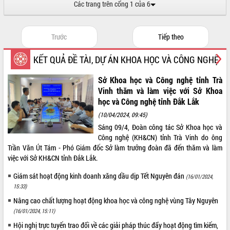
Các trang trên cổng 1 của 6
UBND tỉnh họp báo định kỳ tháng 4
năm 2026
Hội thảo khoa học “Giải pháp thúc đẩy
Trước
Tiếp theo
phát triển nền kinh tế xanh tại tỉnh
Đắk Lắk”
KẾT QUẢ ĐỀ TÀI, DỰ ÁN KHOA HỌC VÀ CÔNG NGHỆ
Tăng cường giám sát, đôn đốc thực
hiện nhiệm vụ quản lý tài sản công
Sở Khoa học và Công nghệ tỉnh Trà
hàng tuần
Vinh thăm và làm việc với Sở Khoa
Tháo gỡ những vướng mắc, đẩy mạnh
học và Công nghệ tỉnh Đắk Lắk
công tác cải cách thủ tục hành chính
(10/04/2024, 09:45)
tại Trung tâm Phục vụ hành chính
Sáng 09/4, Đoàn công tác Sở Khoa học và
công tỉnh
Công nghệ (KH&CN) tỉnh Trà Vinh do ông
Đắk Lắk: Tôn vinh 46 giải pháp tại Hội
Trần Văn Út Tám - Phó Giám đốc Sở làm trưởng đoàn đã đến thăm và làm
thi Sáng tạo Kỹ thuật 2024 - 2025
việc với Sở KH&CN tỉnh Đắk Lắk.
Đắk Lắk rà soát, điều chỉnh Đề án 190
Giám sát hoạt động kinh doanh xăng dầu dịp Tết Nguyên đán
về phát triển nuôi trồng thủy sản
(16/01/2024,
15:33)
Phó Chủ tịch UBND tỉnh Đắk Lắk
Trương Công Thái kiểm tra thực địa
Nâng cao chất lượng hoạt động khoa học và công nghệ vùng Tây Nguyên
Dự án cao tốc Khánh Hòa - Buôn Ma
(16/01/2024, 15:11)
Thuột
Hội nghị trực tuyến trao đổi về các giải pháp thúc đẩy hoạt động tìm kiếm,