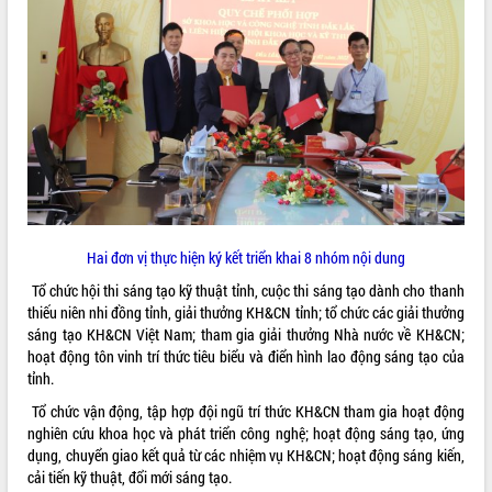
VIDEO
Trailer Lễ hội Sầu riêng Đắk Lắk năm
Hai đơn vị thực hiện ký kết triển khai 8 nhóm nội dung
2026
Tổ chức hội thi sáng tạo kỹ thuật tỉnh, cuộc thi sáng tạo dành cho thanh
Khám bệnh, cấp phát thuốc miễn phí
thiếu niên nhi đồng tỉnh, giải thưởng KH&CN tỉnh; tổ chức các giải thưởng
và tặng quà người dân xã Cư Pui
sáng tạo KH&CN Việt Nam; tham gia giải thưởng Nhà nước về KH&CN;
Hội nghị UBND tỉnh Đắk Lắk thường kỳ
hoạt động tôn vinh trí thức tiêu biểu và điển hình lao động sáng tạo của
tháng 7/2026
tỉnh.
Lễ truy tặng danh hiệu “Bà Mẹ Việt
Tổ chức vận động, tập hợp đội ngũ trí thức KH&CN tham gia hoạt động
ALBUM ẢNH
Nam Anh hùng” và trao Huân chương
nghiên cứu khoa học và phát triển công nghệ; hoạt động sáng tạo, ứng
Lao động
dụng, chuyển giao kết quả từ các nhiệm vụ KH&CN; hoạt động sáng kiến,
UBND tỉnh Đắk Lắk triển khai nhiệm
cải tiến kỹ thuật, đổi mới sáng tạo.
vụ 6 tháng cuối năm 2026