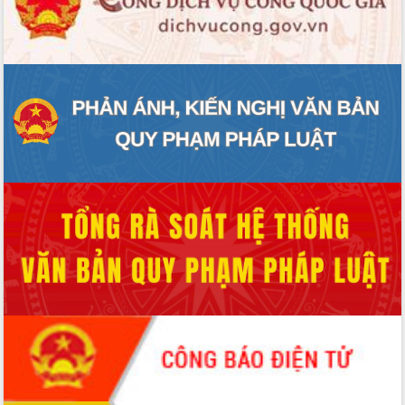
Hồ Thị Nguyên Thảo làm việc tại Trung
tâm Phục vụ hành chính công xã Ea
Phê
Xây dựng nền hành chính số đồng
hành cùng nông dân dân, doanh nghiệp
Giai đoạn 2026-2030, Đắk Lắk phấn
đấu có 77% xã đạt chuẩn nông thôn
mới
Chuyển đổi số 'mở đường' cho nông
nghiệp Đắk Lắk tăng trưởng bứt phá
Triển khai đồng bộ đo đạc, lập hồ sơ
địa chính, hoàn thiện cơ sở dữ liệu đất
đai
Ứng dụng sinh trắc học - Bước tiến
trong hành trình chuyển đổi số tại Đắk
Lắk
Đắk Lắk nâng cao hiệu quả công tác
Đảng từ Sổ tay đảng viên điện tử
Đắk Lắk đẩy mạnh nuôi biển công
nghệ, hướng tới phát triển thủy sản
bền vững