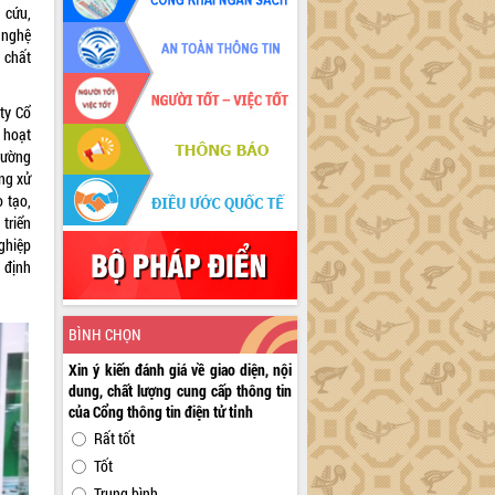
 cứu,
 nghệ
 chất
ty Cổ
 hoạt
trường
ống xử
o tạo,
triển
ghiệp
 định
BÌNH CHỌN
Xin ý kiến đánh giá về giao diện, nội
dung, chất lượng cung cấp thông tin
của Cổng thông tin điện tử tỉnh
Rất tốt
Tốt
Trung bình