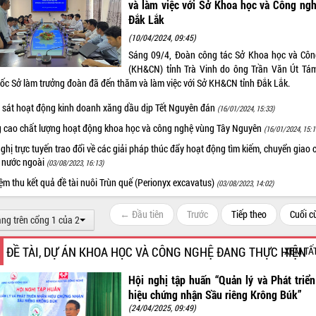
và làm việc với Sở Khoa học và Công ngh
Đắk Lắk
(10/04/2024, 09:45)
Sáng 09/4, Đoàn công tác Sở Khoa học và Cô
(KH&CN) tỉnh Trà Vinh do ông Trần Văn Út Tá
ốc Sở làm trưởng đoàn đã đến thăm và làm việc với Sở KH&CN tỉnh Đắk Lắk.
 sát hoạt động kinh doanh xăng dầu dịp Tết Nguyên đán
(16/01/2024, 15:33)
 cao chất lượng hoạt động khoa học và công nghệ vùng Tây Nguyên
(16/01/2024, 15:1
ghị trực tuyến trao đổi về các giải pháp thúc đẩy hoạt động tìm kiếm, chuyển giao 
 nước ngoài
(03/08/2023, 16:13)
m thu kết quả đề tài nuôi Trùn quế (Perionyx excavatus)
(03/08/2023, 14:02)
← Đầu tiên
Trước
Tiếp theo
Cuối 
ang trên cổng 1 của 2
ĐỀ TÀI, DỰ ÁN KHOA HỌC VÀ CÔNG NGHỆ ĐANG THỰC HIỆN
XEM TẤ
Hội nghị tập huấn “Quản lý và Phát triể
hiệu chứng nhận Sầu riêng Krông Búk”
(24/04/2025, 09:49)