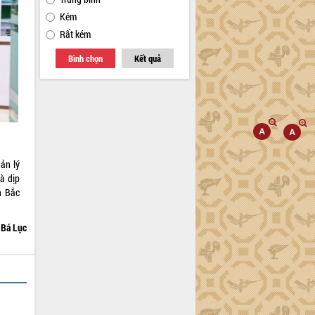
Kém
Rất kém
Bình chọn
Kết quả
ản lý
à dịp
h Bắc
Bá Lục