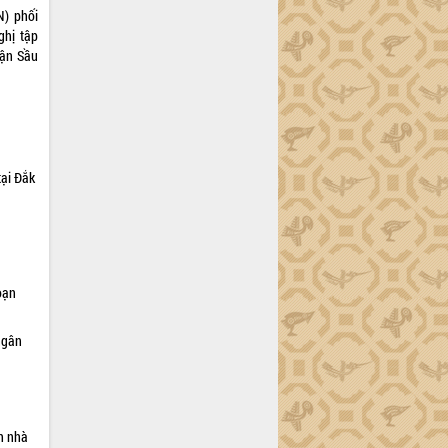
) phối
ghị tập
hận Sầu
tại Đắk
oạn
ngân
h nhà