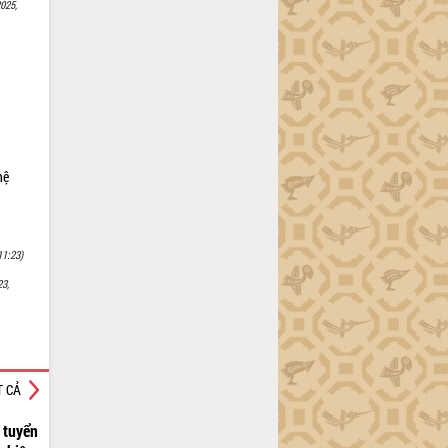
025,
2
i
hệ
11:23)
23,
T CẢ
tuyển