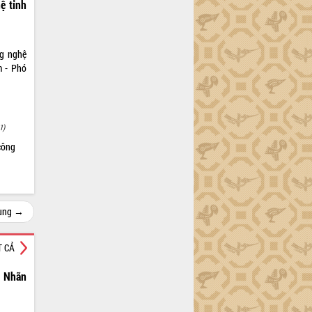
ệ tỉnh
ng nghệ
m - Phó
1)
công
cùng →
T CẢ
n Nhãn