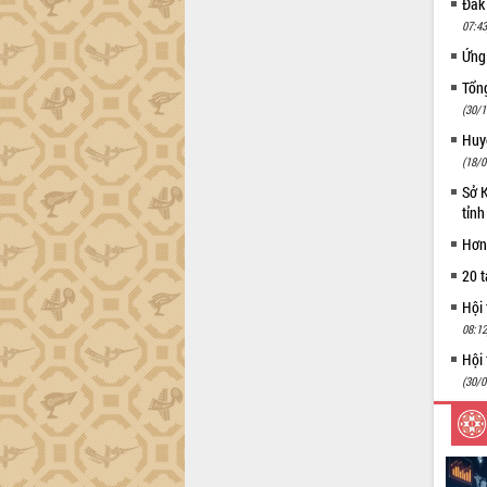
Đắk 
trường Nguyễn Hoàng Hiệp khảo sát
vùng trồng và doanh nghiệp đóng gói
07:43
sầu riêng tại Đắk Lắk
Ứng
Trình diễn nghệ thuật chế biến các
Tổng
món ăn từ sầu riêng
(30/1
Đắk Lắk công bố Quy hoạch và xúc
Huyệ
tiến đầu tư tỉnh
(18/0
Ngành cá ngừ Đắk Lắk chủ động thích
Sở 
ứng để giữ vững thị trường xuất khẩu
tỉn
Diễn đàn Kinh tế tư nhân Việt Nam đột
phá cơ chế - Hợp tác công tư
Hơn 
Đề án 06 tạo bước ngoặt đột phá trong
20 t
cải cách hành chính tỉnh Đắk Lắk
Hội
Kết nối tour, đẩy mạnh chuyển đổi số
08:12
để phát triển du lịch Đắk Lắk
Hội 
Khởi động Dự án Đầu tư xây dựng hạ
(30/0
tầng kỹ thuật Cụm công nghiệp Tân
Tiến
Gặp mặt các cơ quan báo chí nhân Kỷ
niệm 101 năm Ngày Báo chí Cách
mạng Việt Nam