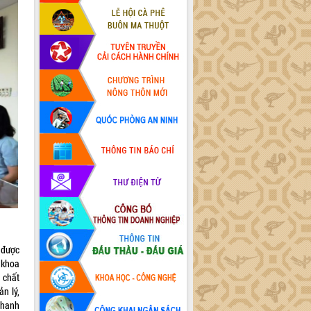
 được
 khoa
 chất
n lý,
 thanh