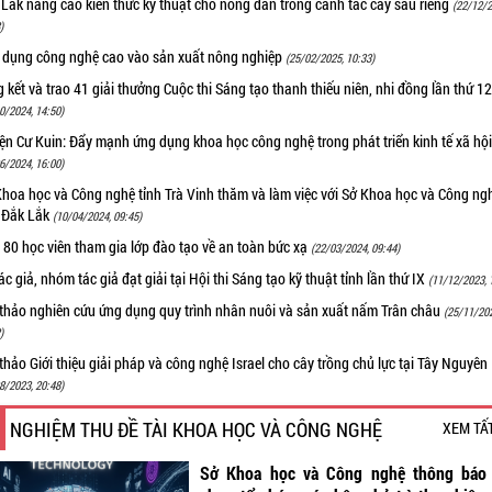
Lắk nâng cao kiến thức kỹ thuật cho nông dân trong canh tác cây sầu riêng
(22/12/2
)
 dụng công nghệ cao vào sản xuất nông nghiệp
(25/02/2025, 10:33)
 kết và trao 41 giải thưởng Cuộc thi Sáng tạo thanh thiếu niên, nhi đồng lần thứ 1
0/2024, 14:50)
n Cư Kuin: Đẩy mạnh ứng dụng khoa học công nghệ trong phát triển kinh tế xã hộ
6/2024, 16:00)
Khoa học và Công nghệ tỉnh Trà Vinh thăm và làm việc với Sở Khoa học và Công ng
h Đắk Lắk
(10/04/2024, 09:45)
80 học viên tham gia lớp đào tạo về an toàn bức xạ
(22/03/2024, 09:44)
ác giả, nhóm tác giả đạt giải tại Hội thi Sáng tạo kỹ thuật tỉnh lần thứ IX
(11/12/2023, 
 thảo nghiên cứu ứng dụng quy trình nhân nuôi và sản xuất nấm Trân châu
(25/11/20
)
thảo Giới thiệu giải pháp và công nghệ Israel cho cây trồng chủ lực tại Tây Nguyên
8/2023, 20:48)
NGHIỆM THU ĐỀ TÀI KHOA HỌC VÀ CÔNG NGHỆ
XEM TẤ
Sở Khoa học và Công nghệ thông báo 