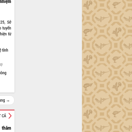
 nhiệm
25, Sở
o tuyển
hiện từ
 tỉnh
1)
công
cùng →
T CẢ
h thăm