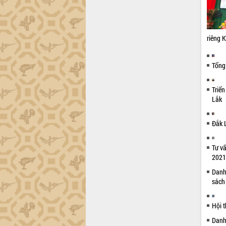
Dự án cao tốc Khánh Hòa - Buôn Ma
Thuột
Định vị cà phê Việt Nam như một “di
sản sống” trong dòng chảy toàn cầu
riêng 
Xây dựng nông thôn mới: Nâng cao đời
sống người dân từ những mô hình thiết
Tổng 
thực
Quyết liệt tháo gỡ vướng mắc, đẩy
nhanh tiến độ các dự án trọng điểm
Triển
trong Khu kinh tế Nam Phú Yên
Lắk
Hòn Yến phát triển du lịch gắn với bảo
tồn biển
Đắk 
Lấy ý kiến điều chỉnh Quy hoạch tỉnh
Đắk Lắk thời kỳ 2021-2030, tầm nhìn
Tư vấ
đến năm 2050
2021
Phát động chiến dịch 30 ngày đêm
Danh
giải phóng mặt bằng Tuyến đường bộ
sách
ven biển
Đắk Lắk nỗ lực thúc đẩy tăng trưởng
Hội 
kinh tế từ 10% trở lên trong Quý
II/2026
Danh