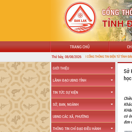
TRANG CHỦ
CH
Thứ bảy, 08/08/2026
CHÀO MỪNG ĐẾN VỚI CỔNG THÔNG TIN ĐIỆN TỬ TỈNH ĐẮK LẮK
GIỚI THIỆU
Sở 
học
LÃNH ĐẠO UBND TỈNH
TIN TỨC SỰ KIỆN
Chiề
Khắc
SỞ, BAN, NGÀNH
KH&C
có ô
UBND CÁC XÃ, PHƯỜNG
đơn v
THÔNG TIN CHỈ ĐẠO ĐIỀU HÀNH