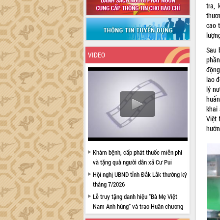
tra,
thươ
cao 
lượng
Sau 
VIDEO
phần
động 
lao đ
lý nư
huấn
khai
Việt
hướn
Khám bệnh, cấp phát thuốc miễn phí
và tặng quà người dân xã Cư Pui
Hội nghị UBND tỉnh Đắk Lắk thường kỳ
tháng 7/2026
Lễ truy tặng danh hiệu “Bà Mẹ Việt
Nam Anh hùng” và trao Huân chương
Lao động