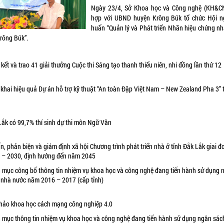
Ngày 23/4, Sở Khoa học và Công nghệ (KH&CN
hợp với UBND huyện Krông Búk tổ chức Hội n
huấn “Quản lý và Phát triển Nhãn hiệu chứng n
Krông Búk”.
kết và trao 41 giải thưởng Cuộc thi Sáng tạo thanh thiếu niên, nhi đồng lần thứ 12
 khai hiệu quả Dự án hỗ trợ kỹ thuật “An toàn Đập Việt Nam – New Zealand Pha 3” 
Lắk có 99,7% thí sinh dự thi môn Ngữ Văn
n, phản biện và giám định xã hội Chương trình phát triển nhà ở tỉnh Đắk Lắk giai đ
 – 2030, định hướng đến năm 2045
 mục công bố thông tin nhiệm vụ khoa học và công nghệ đang tiến hành sử dụng 
 nhà nước năm 2016 – 2017 (cấp tỉnh)
thảo khoa học cách mạng công nghiệp 4.0
 mục thông tin nhiệm vụ khoa học và công nghệ đang tiến hành sử dụng ngân sác