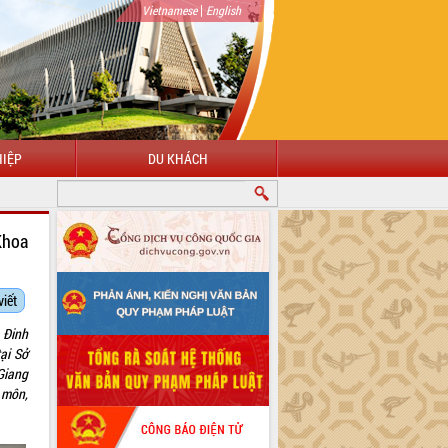
|
Vietnamese
English
IỆP
DU KHÁCH
Khoa
viết
 Đinh
ại Sở
Giang
 môn,