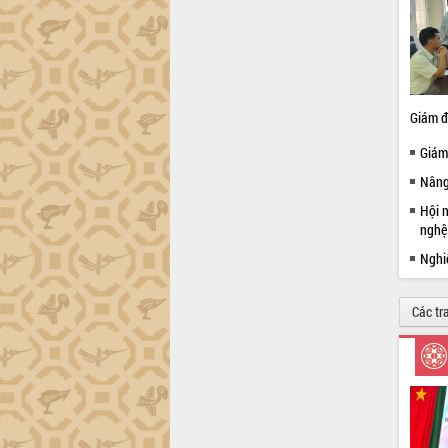
công tác cải cách hành chính mô hình
mới
UBND tỉnh họp báo định kỳ tháng 4
năm 2026
Hội thảo khoa học “Giải pháp thúc đẩy
Giám đ
phát triển nền kinh tế xanh tại tỉnh
Đắk Lắk”
Giám
Tăng cường giám sát, đôn đốc thực
Nâng
hiện nhiệm vụ quản lý tài sản công
hàng tuần
Hội n
nghệ
Tháo gỡ những vướng mắc, đẩy mạnh
công tác cải cách thủ tục hành chính
Nghiệ
tại Trung tâm Phục vụ hành chính
công tỉnh
Các tr
Đắk Lắk: Tôn vinh 46 giải pháp tại Hội
thi Sáng tạo Kỹ thuật 2024 - 2025
Đắk Lắk rà soát, điều chỉnh Đề án 190
về phát triển nuôi trồng thủy sản
Phó Chủ tịch UBND tỉnh Đắk Lắk
Trương Công Thái kiểm tra thực địa