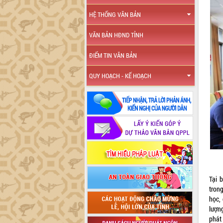
HỆ THỐNG VĂN BẢN
VĂN BẢN HĐND TỈNH
ĐIỂM TIN VĂN BẢN
QUY HOẠCH - KẾ HOẠCH
Tại 
tron
học,
lượn
phát 