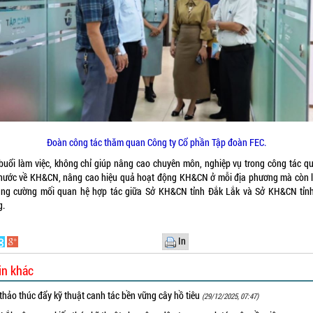
Đoàn công tác thăm quan Công ty Cổ phần Tập đoàn FEC.
buổi làm việc, không chỉ giúp nâng cao chuyên môn, nghiệp vụ trong công tác qu
nước về KH&CN, nâng cao hiệu quả hoạt động KH&CN ở mỗi địa phương mà còn l
ăng cường mối quan hệ hợp tác giữa Sở KH&CN tỉnh Đắk Lắk và Sở KH&CN tỉn
g.
In
in khác
thảo thúc đẩy kỹ thuật canh tác bền vững cây hồ tiêu
(29/12/2025, 07:47)