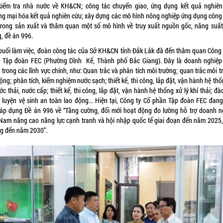
 kiểm tra nhà nước về KH&CN; công tác chuyển giao, ứng dụng kết quả nghiên
ng mại hóa kết quả nghiên cứu; xây dựng các mô hình nông nghiệp ứng dụng công
trong sản xuất và thăm quan một số mô hình về truy xuất nguồn gốc, năng suất
, đề án 996.
buổi làm việc, đoàn công tác của Sở KH&CN tỉnh Đắk Lắk đã đến thăm quan Công 
 Tập đoàn FEC (Phường Dĩnh Kế, Thành phố Bắc Giang). Đây là doanh nghiệp
trong các lĩnh vực chính, như: Quan trắc và phân tích môi trường; quan trắc môi 
ộng; phân tích, kiểm nghiệm nước sạch; thiết kế, thi công, lắp đặt, vận hành hệ th
ớc thải, nước cấp; thiết kế, thi công, lắp đặt, vận hành hệ thống xử lý khí thải; đà
 luyện vệ sinh an toàn lao động... Hiện tại, Công ty Cổ phần Tập đoàn FEC đang 
 áp dụng Đề án 996 về “Tăng cường, đổi mới hoạt động đo lường hỗ trợ doanh n
 Nam nâng cao năng lực cạnh tranh và hội nhập quốc tế giai đoạn đến năm 2025,
g đến năm 2030”.