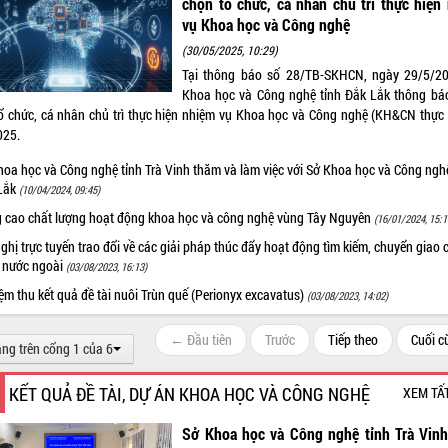
chọn tổ chức, cá nhân chủ trì thực hiện
vụ Khoa học và Công nghệ
(30/05/2025, 10:29)
Tại thông báo số 28/TB-SKHCN, ngày 29/5/20
Khoa học và Công nghệ tỉnh Đắk Lắk thông bá
ổ chức, cá nhân chủ trì thực hiện nhiệm vụ Khoa học và Công nghệ (KH&CN thực 
025.
hoa học và Công nghệ tỉnh Trà Vinh thăm và làm việc với Sở Khoa học và Công nghệ
Lắk
(10/04/2024, 09:45)
 cao chất lượng hoạt động khoa học và công nghệ vùng Tây Nguyên
(16/01/2024, 15:1
ghị trực tuyến trao đổi về các giải pháp thúc đẩy hoạt động tìm kiếm, chuyển giao 
 nước ngoài
(03/08/2023, 16:13)
m thu kết quả đề tài nuôi Trùn quế (Perionyx excavatus)
(03/08/2023, 14:02)
← Đầu tiên
Trước
Tiếp theo
Cuối 
ang trên cổng 1 của 6
KẾT QUẢ ĐỀ TÀI, DỰ ÁN KHOA HỌC VÀ CÔNG NGHỆ
XEM TẤ
Sở Khoa học và Công nghệ tỉnh Trà Vin