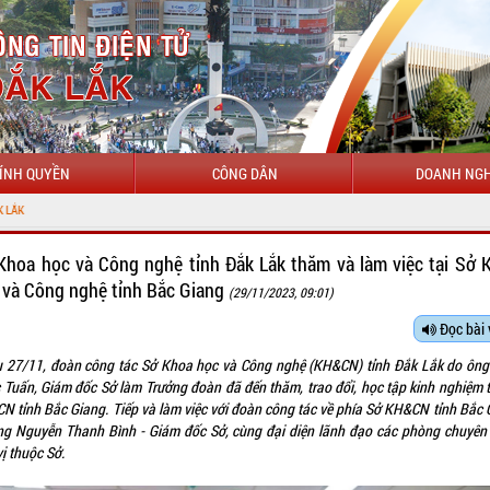
ÍNH QUYỀN
CÔNG DÂN
DOANH NGH
Khoa học và Công nghệ tỉnh Đắk Lắk thăm và làm việc tại Sở 
 và Công nghệ tỉnh Bắc Giang
(29/11/2023, 09:01)
Đọc bài 
u 27/11, đoàn công tác Sở Khoa học và Công nghệ (KH&CN) tỉnh Đắk Lắk do ông
 Tuấn, Giám đốc Sở làm Trưởng đoàn đã đến thăm, trao đổi, học tập kinh nghiệm t
N tỉnh Bắc Giang. Tiếp và làm việc với đoàn công tác về phía Sở KH&CN tỉnh Bắc 
ng Nguyễn Thanh Bình - Giám đốc Sở, cùng đại diện lãnh đạo các phòng chuyên
ị thuộc Sở.