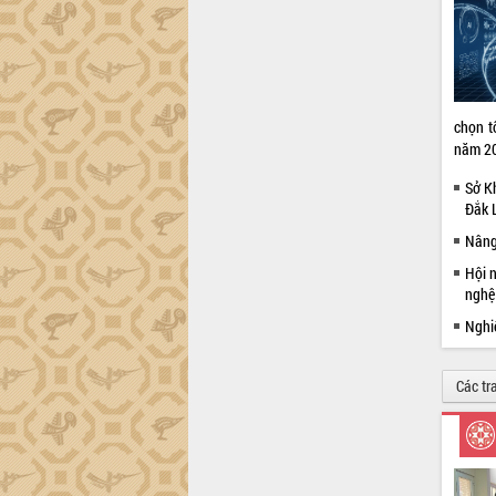
Đắk Lắk sơ kết 4 năm triển khai thực
hiện Đề án 06 của Chính phủ
Họp báo thông tin về Hội nghị Công bố
Quy hoạch và Xúc tiến đầu tư tỉnh Đắk
Lắk
chọn t
Khơi thông điểm nghẽn, đẩy nhanh
năm 2
giải ngân vốn khắc phục thiên tai
Sở K
HĐND tỉnh thông qua điều chỉnh Quy
Đắk 
hoạch tỉnh thời kỳ 2021-2030
Nâng
Hội thảo góp ý hồ sơ điều chỉnh quy
hoạch tỉnh Đắk Lắk thời kỳ 2021-2030,
Hội n
tầm nhìn đến năm 2050
nghệ
Nâng cao hiệu quả hoạt động của các
Nghiệ
doanh nghiệp nhà nước
Hội nghị triển khai kết nối mạng
Các tr
truyền số liệu chuyên dùng phục vụ cơ
quan Đảng, Nhà nước
Lễ phát động chuỗi hoạt động chung
tay làm sạch môi trường
Xã Ea Kar bước chuyển mình trong