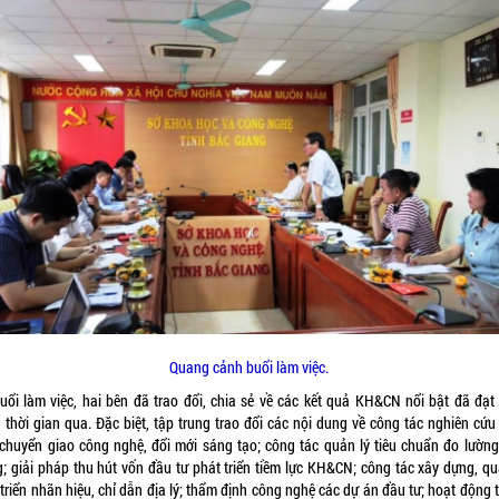
Quang cảnh buổi làm việc.
buổi làm việc, hai bên đã trao đổi, chia sẻ về các kết quả KH&CN nổi bật đã đạt
g thời gian qua. Đặc biệt, tập trung trao đổi các nội dung về công tác nghiên cứu
 chuyển giao công nghệ, đổi mới sáng tạo; công tác quản lý tiêu chuẩn đo lường
g; giải pháp thu hút vốn đầu tư phát triển tiềm lực KH&CN; công tác xây dựng, quả
triển nhãn hiệu, chỉ dẫn địa lý; thẩm định công nghệ các dự án đầu tư; hoạt động