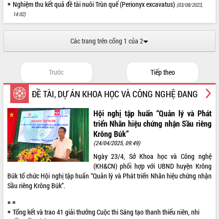
món ăn từ sầu riêng
Nghiệm thu kết quả đề tài nuôi Trùn quế (Perionyx excavatus)
(03/08/2023,
Đắk Lắk công bố Quy hoạch và xúc
14:02)
tiến đầu tư tỉnh
Ngành cá ngừ Đắk Lắk chủ động thích
Các trang trên cổng 1 của 2
ứng để giữ vững thị trường xuất khẩu
Diễn đàn Kinh tế tư nhân Việt Nam đột
phá cơ chế - Hợp tác công tư
Trước
Tiếp theo
Đề án 06 tạo bước ngoặt đột phá trong
cải cách hành chính tỉnh Đắk Lắk
ĐỀ TÀI, DỰ ÁN KHOA HỌC VÀ CÔNG NGHỆ ĐANG
Kết nối tour, đẩy mạnh chuyển đổi số
THỰC HIỆN
để phát triển du lịch Đắk Lắk
Hội nghị tập huấn “Quản lý và Phát
triển Nhãn hiệu chứng nhận Sầu riêng
Khởi động Dự án Đầu tư xây dựng hạ
Krông Búk”
tầng kỹ thuật Cụm công nghiệp Tân
(24/04/2025, 09:49)
Tiến
Ngày 23/4, Sở Khoa học và Công nghệ
Gặp mặt các cơ quan báo chí nhân Kỷ
(KH&CN) phối hợp với UBND huyện Krông
niệm 101 năm Ngày Báo chí Cách
Búk tổ chức Hội nghị tập huấn “Quản lý và Phát triển Nhãn hiệu chứng nhận
mạng Việt Nam
Sầu riêng Krông Búk”.
Đắk Lắk sơ kết 4 năm triển khai thực
hiện Đề án 06 của Chính phủ
Họp báo thông tin về Hội nghị Công bố
Tổng kết và trao 41 giải thưởng Cuộc thi Sáng tạo thanh thiếu niên, nhi