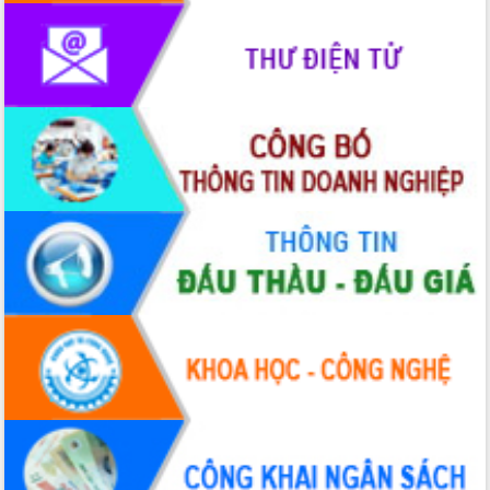
Thứ trưởng Bộ Y tế làm việc với tỉnh
Đắk Lắk về phát triển nhân lực y tế
cho trạm y tế cấp xã
Du lịch Đắk Lắk nâng tầm trải nghiệm
du khách thông qua Hệ thống cơ sở dữ
liệu và Bản đồ số
Tập huấn ứng dụng trí tuệ nhân tạo (AI)
trong thương mại điện tử năm 2026
Đoàn đại biểu Quốc hội tỉnh Đắk Lắk
trao đổi thông tin trước Kỳ họp thứ
nhất, Quốc hội khóa XVI
Quyết liệt cải cách hành chính, khơi
thông nguồn lực phát triển
Nâng cao hiệu lực, hiệu quả HĐND
tỉnh thông qua hiện đại hóa hành chính
Xã Ea Phê gắn cải cách hành chính với
chuyển đổi số
Phó Chủ tịch Thường trực UBND tỉnh
Hồ Thị Nguyên Thảo làm việc tại Trung
tâm Phục vụ hành chính công xã Ea
Phê