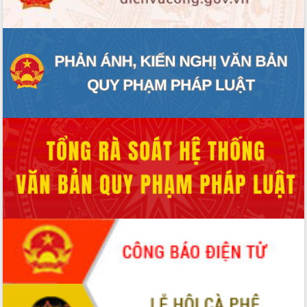
Hội thảo khoa học “Giải pháp thúc đẩy
phát triển nền kinh tế xanh tại tỉnh
Đắk Lắk”
Tăng cường giám sát, đôn đốc thực
hiện nhiệm vụ quản lý tài sản công
hàng tuần
Tháo gỡ những vướng mắc, đẩy mạnh
công tác cải cách thủ tục hành chính
tại Trung tâm Phục vụ hành chính
công tỉnh
Đắk Lắk: Tôn vinh 46 giải pháp tại Hội
thi Sáng tạo Kỹ thuật 2024 - 2025
Đắk Lắk rà soát, điều chỉnh Đề án 190
về phát triển nuôi trồng thủy sản
Phó Chủ tịch UBND tỉnh Đắk Lắk
Trương Công Thái kiểm tra thực địa
Dự án cao tốc Khánh Hòa - Buôn Ma
Thuột
Định vị cà phê Việt Nam như một “di
sản sống” trong dòng chảy toàn cầu