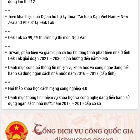
Quy hoạch và Xúc tiến đầu tư tỉnh Đắk
đồng lần thứ 12
Lắk
Khơi thông điểm nghẽn, đẩy nhanh
Triển khai hiệu quả Dự án hỗ trợ kỹ thuật “An toàn Đập Việt Nam – New
giải ngân vốn khắc phục thiên tai
Zealand Pha 3” tại Đắk Lắk
HĐND tỉnh thông qua điều chỉnh Quy
hoạch tỉnh thời kỳ 2021-2030
Đắk Lắk có 99,7% thí sinh dự thi môn Ngữ Văn
Hội thảo góp ý hồ sơ điều chỉnh quy
hoạch tỉnh Đắk Lắk thời kỳ 2021-2030,
Tư vấn, phản biện và giám định xã hội Chương trình phát triển nhà ở tỉnh
tầm nhìn đến năm 2050
Đắk Lắk giai đoạn 2021 – 2030, định hướng đến năm 2045
Nâng cao hiệu quả hoạt động của các
Danh mục công bố thông tin nhiệm vụ khoa học và công nghệ đang tiến
doanh nghiệp nhà nước
hành sử dụng ngân sách nhà nước năm 2016 – 2017 (cấp tỉnh)
Hội nghị triển khai kết nối mạng
truyền số liệu chuyên dùng phục vụ cơ
Hội thảo khoa học cách mạng công nghiệp 4.0
quan Đảng, Nhà nước
Danh mục thông tin nhiệm vụ khoa học và công nghệ đang tiến hành sử
Lễ phát động chuỗi hoạt động chung
dụng ngân sách nhà nước năm 2018 – 2019 cấp cơ sở
tay làm sạch môi trường
Xã Ea Kar bước chuyển mình trong
công tác cải cách hành chính mô hình
mới
UBND tỉnh họp báo định kỳ tháng 4
năm 2026