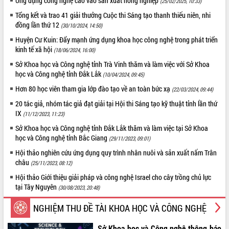
Ứng dụng công nghệ cao vào sản xuất nông nghiệp
(25/02/2025, 10:33)
ĐIỂM TIN VĂN BẢN
Tổng kết và trao 41 giải thưởng Cuộc thi Sáng tạo thanh thiếu niên, nhi
đồng lần thứ 12
(30/10/2024, 14:50)
QUY HOẠCH - KẾ HOẠCH
Huyện Cư Kuin: Đẩy mạnh ứng dụng khoa học công nghệ trong phát triển
kinh tế xã hội
(18/06/2024, 16:00)
Sở Khoa học và Công nghệ tỉnh Trà Vinh thăm và làm việc với Sở Khoa
học và Công nghệ tỉnh Đắk Lắk
(10/04/2024, 09:45)
Hơn 80 học viên tham gia lớp đào tạo về an toàn bức xạ
(22/03/2024, 09:44)
20 tác giả, nhóm tác giả đạt giải tại Hội thi Sáng tạo kỹ thuật tỉnh lần thứ
IX
(11/12/2023, 11:23)
Sở Khoa học và Công nghệ tỉnh Đắk Lắk thăm và làm việc tại Sở Khoa
học và Công nghệ tỉnh Bắc Giang
(29/11/2023, 09:01)
Hội thảo nghiên cứu ứng dụng quy trình nhân nuôi và sản xuất nấm Trân
châu
(25/11/2023, 08:12)
Hội thảo Giới thiệu giải pháp và công nghệ Israel cho cây trồng chủ lực
tại Tây Nguyên
(30/08/2023, 20:48)
NGHIỆM THU ĐỀ TÀI KHOA HỌC VÀ CÔNG NGHỆ
Sở Khoa học và Công nghệ thông báo