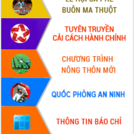
Xây dựng nông thôn mới: Nâng cao đời
sống người dân từ những mô hình thiết
thực
Quyết liệt tháo gỡ vướng mắc, đẩy
nhanh tiến độ các dự án trọng điểm
trong Khu kinh tế Nam Phú Yên
Hòn Yến phát triển du lịch gắn với bảo
tồn biển
Lấy ý kiến điều chỉnh Quy hoạch tỉnh
Đắk Lắk thời kỳ 2021-2030, tầm nhìn
đến năm 2050
Phát động chiến dịch 30 ngày đêm
giải phóng mặt bằng Tuyến đường bộ
ven biển
Đắk Lắk nỗ lực thúc đẩy tăng trưởng
kinh tế từ 10% trở lên trong Quý
II/2026
Đắk Lắk ký kết thỏa thuận hợp tác về
chuyển đổi số giai đoạn 2026 – 2030
với Tập đoàn Bưu chính Viễn thông
Việt Nam