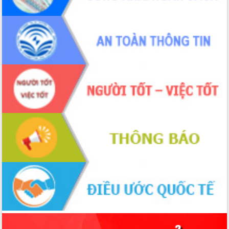
Xây dựng nền hành chính số đồng
hành cùng nông dân dân, doanh nghiệp
Giai đoạn 2026-2030, Đắk Lắk phấn
đấu có 77% xã đạt chuẩn nông thôn
mới
Chuyển đổi số 'mở đường' cho nông
nghiệp Đắk Lắk tăng trưởng bứt phá
Triển khai đồng bộ đo đạc, lập hồ sơ
địa chính, hoàn thiện cơ sở dữ liệu đất
đai
Ứng dụng sinh trắc học - Bước tiến
trong hành trình chuyển đổi số tại Đắk
Lắk
Đắk Lắk nâng cao hiệu quả công tác
Đảng từ Sổ tay đảng viên điện tử
Đắk Lắk đẩy mạnh nuôi biển công
nghệ, hướng tới phát triển thủy sản
bền vững
Tập huấn nâng cao năng lực triển khai
chuyển đổi số cho cán bộ, công chức