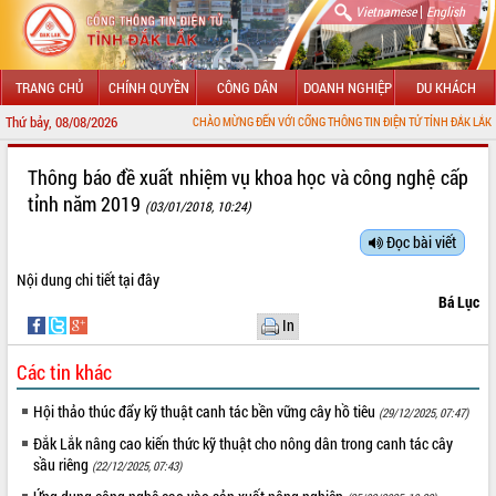
|
Vietnamese
English
TRANG CHỦ
CHÍNH QUYỀN
CÔNG DÂN
DOANH NGHIỆP
DU KHÁCH
Thứ bảy, 08/08/2026
CHÀO MỪNG ĐẾN VỚI CỔNG THÔNG TIN ĐIỆN TỬ TỈNH ĐẮK LẮK
GIỚI THIỆU
Thông báo đề xuất nhiệm vụ khoa học và công nghệ cấp
tỉnh năm 2019
(03/01/2018, 10:24)
LÃNH ĐẠO UBND TỈNH
Đọc bài viết
TIN TỨC SỰ KIỆN
Nội dung chi tiết
tại đây
SỞ, BAN, NGÀNH
Bá Lục
In
UBND CÁC XÃ, PHƯỜNG
Các tin khác
THÔNG TIN CHỈ ĐẠO ĐIỀU HÀNH
Hội thảo thúc đẩy kỹ thuật canh tác bền vững cây hồ tiêu
(29/12/2025, 07:47)
HỆ THỐNG VĂN BẢN
Đắk Lắk nâng cao kiến thức kỹ thuật cho nông dân trong canh tác cây
sầu riêng
(22/12/2025, 07:43)
VĂN BẢN HĐND TỈNH