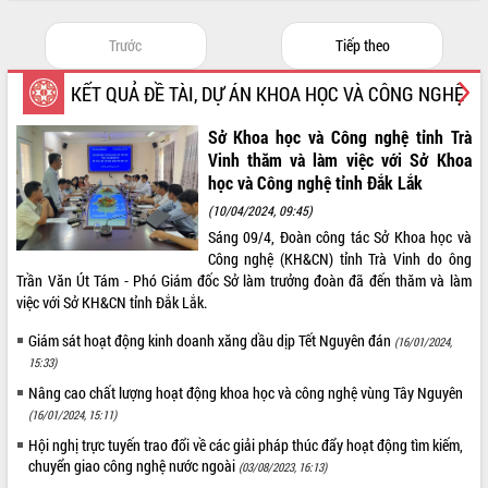
quan trọng
Trước
Tiếp theo
Bí thư Tỉnh ủy Lương Nguyễn Minh
Triết thăm, tặng quà người có công với
cách mạng
KẾT QUẢ ĐỀ TÀI, DỰ ÁN KHOA HỌC VÀ CÔNG NGHỆ
Rà soát, hoàn thiện hệ thống thiết chế
Sở Khoa học và Công nghệ tỉnh Trà
văn hóa, thể thao đáp ứng yêu cầu
Vinh thăm và làm việc với Sở Khoa
phát triển mới
học và Công nghệ tỉnh Đắk Lắk
Thường trực HĐND tỉnh Đắk Lắk gặp
mặt Đoàn chuyên gia y tế TP. Hồ Chí
(10/04/2024, 09:45)
Minh
Sáng 09/4, Đoàn công tác Sở Khoa học và
Công nghệ (KH&CN) tỉnh Trà Vinh do ông
Lễ truy điệu và an táng hài cốt liệt sĩ
Trần Văn Út Tám - Phó Giám đốc Sở làm trưởng đoàn đã đến thăm và làm
tại Nghĩa trang Liệt sĩ xã Sơn Hòa
việc với Sở KH&CN tỉnh Đắk Lắk.
Bàn giải pháp tháo gỡ khó khăn trong
xuất khẩu sầu riêng và triển khai quy
Giám sát hoạt động kinh doanh xăng dầu dịp Tết Nguyên đán
(16/01/2024,
định EUDR
15:33)
Thứ trưởng Bộ Nông nghiệp và Môi
Nâng cao chất lượng hoạt động khoa học và công nghệ vùng Tây Nguyên
trường Nguyễn Hoàng Hiệp khảo sát
(16/01/2024, 15:11)
vùng trồng và doanh nghiệp đóng gói
sầu riêng tại Đắk Lắk
Hội nghị trực tuyến trao đổi về các giải pháp thúc đẩy hoạt động tìm kiếm,
chuyển giao công nghệ nước ngoài
(03/08/2023, 16:13)
Trình diễn nghệ thuật chế biến các