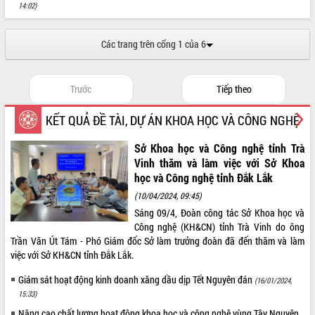
14:02)
Các trang trên cổng 1 của 6
Trước
Tiếp theo
KẾT QUẢ ĐỀ TÀI, DỰ ÁN KHOA HỌC VÀ CÔNG NGHỆ
Sở Khoa học và Công nghệ tỉnh Trà
Vinh thăm và làm việc với Sở Khoa
học và Công nghệ tỉnh Đắk Lắk
(10/04/2024, 09:45)
Sáng 09/4, Đoàn công tác Sở Khoa học và
Công nghệ (KH&CN) tỉnh Trà Vinh do ông
Trần Văn Út Tám - Phó Giám đốc Sở làm trưởng đoàn đã đến thăm và làm
việc với Sở KH&CN tỉnh Đắk Lắk.
Giám sát hoạt động kinh doanh xăng dầu dịp Tết Nguyên đán
(16/01/2024,
15:33)
Nâng cao chất lượng hoạt động khoa học và công nghệ vùng Tây Nguyên