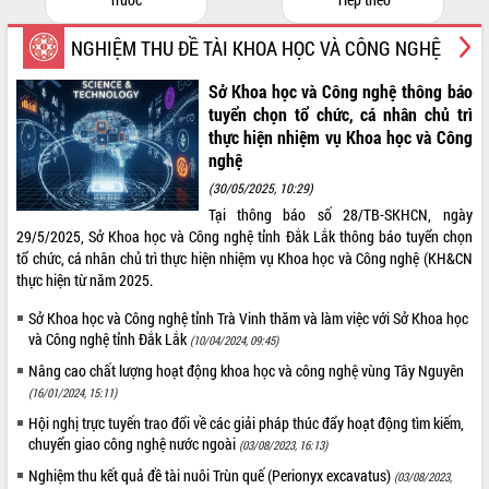
VIDEO
NGHIỆM THU ĐỀ TÀI KHOA HỌC VÀ CÔNG NGHỆ
Không có file video nào để phát.
Sở Khoa học và Công nghệ thông báo
tuyển chọn tổ chức, cá nhân chủ trì
ALBUM ẢNH
thực hiện nhiệm vụ Khoa học và Công
nghệ
(30/05/2025, 10:29)
Tại thông báo số 28/TB-SKHCN, ngày
29/5/2025, Sở Khoa học và Công nghệ tỉnh Đắk Lắk thông báo tuyển chọn
tổ chức, cá nhân chủ trì thực hiện nhiệm vụ Khoa học và Công nghệ (KH&CN
thực hiện từ năm 2025.
Sở Khoa học và Công nghệ tỉnh Trà Vinh thăm và làm việc với Sở Khoa học
và Công nghệ tỉnh Đắk Lắk
(10/04/2024, 09:45)
Nâng cao chất lượng hoạt động khoa học và công nghệ vùng Tây Nguyên
(16/01/2024, 15:11)
Hội nghị trực tuyến trao đổi về các giải pháp thúc đẩy hoạt động tìm kiếm,
chuyển giao công nghệ nước ngoài
(03/08/2023, 16:13)
Nghiệm thu kết quả đề tài nuôi Trùn quế (Perionyx excavatus)
(03/08/2023,