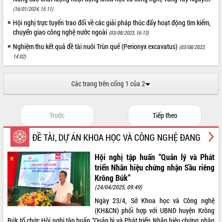
(16/01/2024, 15:11)
Hội nghị trực tuyến trao đổi về các giải pháp thúc đẩy hoạt động tìm kiếm,
chuyển giao công nghệ nước ngoài
(03/08/2023, 16:13)
Nghiệm thu kết quả đề tài nuôi Trùn quế (Perionyx excavatus)
(03/08/2023,
14:02)
Các trang trên cổng 1 của 2
Trước
Tiếp theo
ĐỀ TÀI, DỰ ÁN KHOA HỌC VÀ CÔNG NGHỆ ĐANG
THỰC HIỆN
Hội nghị tập huấn “Quản lý và Phát
triển Nhãn hiệu chứng nhận Sầu riêng
Krông Búk”
(24/04/2025, 09:49)
Ngày 23/4, Sở Khoa học và Công nghệ
(KH&CN) phối hợp với UBND huyện Krông
Búk tổ chức Hội nghị tập huấn “Quản lý và Phát triển Nhãn hiệu chứng nhận