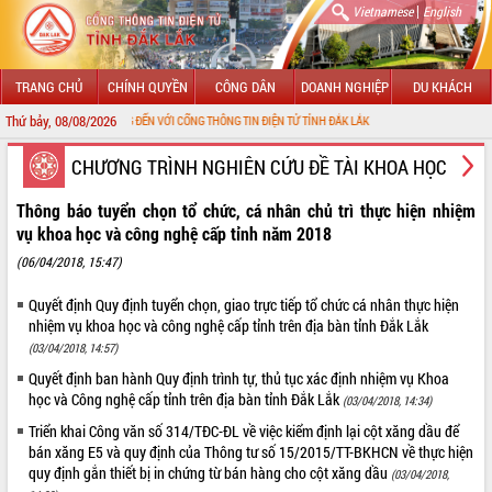
|
Vietnamese
English
TRANG CHỦ
CHÍNH QUYỀN
CÔNG DÂN
DOANH NGHIỆP
DU KHÁCH
Thứ bảy, 08/08/2026
CHÀO MỪNG ĐẾN VỚI CỔNG THÔNG TIN ĐIỆN TỬ TỈNH ĐẮK LẮK
GIỚI THIỆU
CHƯƠNG TRÌNH NGHIÊN CỨU ĐỀ TÀI KHOA HỌC
LÃNH ĐẠO UBND TỈNH
Thông báo tuyển chọn tổ chức, cá nhân chủ trì thực hiện nhiệm
vụ khoa học và công nghệ cấp tỉnh năm 2018
TIN TỨC SỰ KIỆN
(06/04/2018, 15:47)
SỞ, BAN, NGÀNH
Quyết định Quy định tuyển chọn, giao trực tiếp tổ chức cá nhân thực hiện
nhiệm vụ khoa học và công nghệ cấp tỉnh trên địa bàn tỉnh Đắk Lắk
UBND CÁC XÃ, PHƯỜNG
(03/04/2018, 14:57)
Quyết định ban hành Quy định trình tự, thủ tục xác định nhiệm vụ Khoa
THÔNG TIN CHỈ ĐẠO ĐIỀU HÀNH
học và Công nghệ cấp tỉnh trên địa bàn tỉnh Đắk Lắk
(03/04/2018, 14:34)
Triển khai Công văn số 314/TĐC-ĐL về việc kiểm định lại cột xăng dầu để
HỆ THỐNG VĂN BẢN
bán xăng E5 và quy định của Thông tư số 15/2015/TT-BKHCN về thực hiện
quy định gắn thiết bị in chứng từ bán hàng cho cột xăng dầu
(03/04/2018,
VĂN BẢN HĐND TỈNH