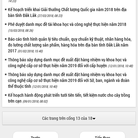
14:23)
ĐIỂM TIN VĂN BẢN
Kế hoạch triển khai Giải thưởng Chất lượng Quốc gia năm 2018 trên địa
bàn tỉnh Đắk Lắk
(27/03/2018, 08:23)
QUY HOẠCH - KẾ HOẠCH
Phê duyệt danh mục đề tài khoa học và công nghệ thực hiện năm 2018
(15/03/2018, 08:26)
Báo cáo tình hình quản lý tiêu chuẩn, quy chuẩn kỹ thuật, nhãn hàng hóa,
đo lường chất lượng sản phẩm, hàng hóa trên địa bàn tỉnh Đắk Lắk năm
2017
(01/02/2018, 15:40)
Thông báo xây dựng danh mục đề xuất đặt hàng nhiệm vụ khoa học và
công nghệ cấp cơ sở thực hiện năm 2019 đối với cấp huyện
(12/01/2018, 10:48)
Thông báo xây dựng danh mục đề xuất đặt hàng nhiệm vụ khoa học và
công nghệ cấp cơ sở thực hiện năm 2019 đối với Sở, ban, ngành và đoàn
thể thuộc tỉnh
(12/01/2018, 10:40)
Kế hoạch hành động phát triển tưới tiên tiến, tiết kiệm nước cho cây trồng
trên cạn
(09/01/2018, 08:02)
Các trang trên cổng 13 của 18
Trước
Tiếp theo