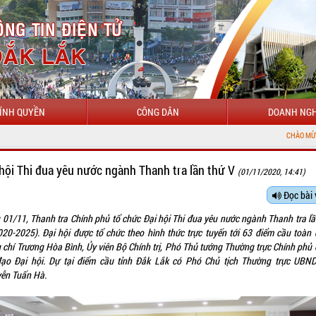
ÍNH QUYỀN
CÔNG DÂN
DOANH NGH
CHÀO MỪNG ĐẾN VỚI CỔNG 
 hội Thi đua yêu nước ngành Thanh tra lần thứ V
(01/11/2020, 14:41)
Đọc bài 
 01/11, Thanh tra Chính phủ tổ chức Đại hội Thi đua yêu nước ngành Thanh tra lầ
020-2025). Đại hội được tổ chức theo hình thức trực tuyến tới 63 điểm cầu toàn 
 chí Trương Hòa Bình, Ủy viên Bộ Chính trị, Phó Thủ tướng Thường trực Chính phủ 
đạo Đại hội. Dự tại điểm cầu tỉnh Đắk Lắk có Phó Chủ tịch Thường trực UBND
ễn Tuấn Hà.