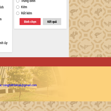
Trung bình
Kém
ỉnh
Rất kém
ạm
Bình chọn
Kết quả
ỉnh ủy
ặc congttdtdaklak@gmail.com