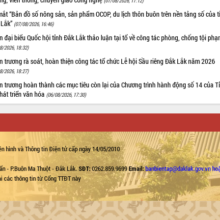
(07/08/2026, 17:12)
ắt “Bản đồ số nông sản, sản phẩm OCOP, du lịch thôn buôn trên nền tảng số của t
 Lắk”
(07/08/2026, 16:46)
 đại biểu Quốc hội tỉnh Đắk Lắk thảo luận tại tổ về công tác phòng, chống tội ph
8/2026, 18:32)
 trương rà soát, hoàn thiện công tác tổ chức Lễ hội Sầu riêng Đắk Lắk năm 2026
8/2026, 18:27)
 trương hoàn thành các mục tiêu còn lại của Chương trình hành động số 14 của T
hát triển văn hóa
(06/08/2026, 17:30)
n hình và Thông tin Điện tử cấp ngày 14/05/2010
ẩn - P.Buôn Ma Thuột - Đắk Lắk.
SĐT:
0262.859.9699
Email:
banbientap@daklak.gov.vn ho
lại các thông tin từ Cổng TTĐT này