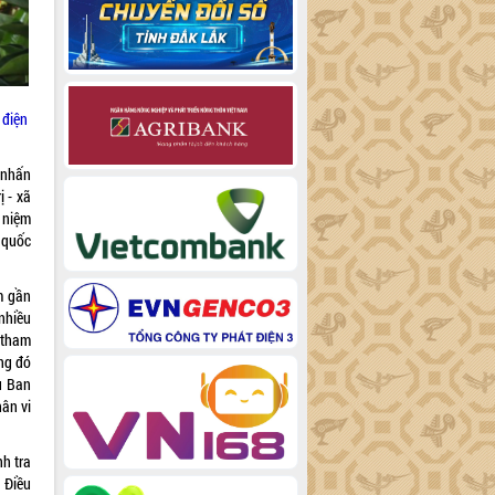
 điện
 nhấn
ị - xã
 niệm
 quốc
m gần
nhiều
 tham
ong đó
ụ Ban
hân vi
h tra
. Điều