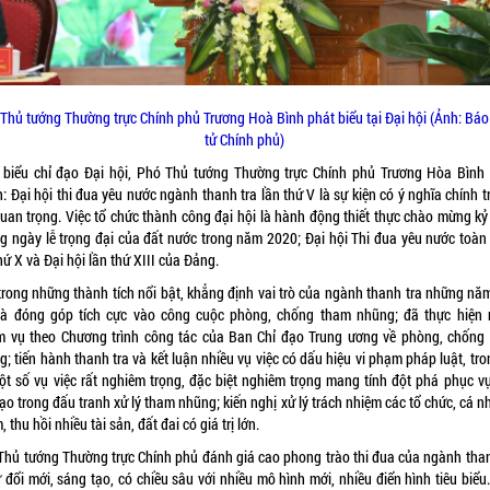
Thủ tướng Thường trực Chính phủ Trương Hoà Bình phát biểu tại Đại hội (Ảnh: Báo
tử Chính phủ)
 biểu chỉ đạo Đại hội, Phó Thủ tướng Thường trực Chính phủ Trương Hòa Bình
 Đại hội thi đua yêu nước ngành thanh tra lần thứ V là sự kiện có ý nghĩa chính tr
quan trọng. Việc tổ chức thành công đại hội là hành động thiết thực chào mừng kỷ
g ngày lễ trọng đại của đất nước trong năm 2020; Đại hội Thi đua yêu nước toàn
hứ X và Đại hội lần thứ XIII của Đảng.
trong những thành tích nổi bật, khẳng định vai trò của ngành thanh tra những nă
là đóng góp tích cực vào công cuộc phòng, chống tham nhũng; đã thực hiện 
m vụ theo Chương trình công tác của Ban Chỉ đạo Trung ương về phòng, chống
; tiến hành thanh tra và kết luận nhiều vụ việc có dấu hiệu vi phạm pháp luật, tr
ột số vụ việc rất nghiêm trọng, đặc biệt nghiêm trọng mang tính đột phá phục v
ạo trong đấu tranh xử lý tham nhũng; kiến nghị xử lý trách nhiệm các tổ chức, cá n
 thu hồi nhiều tài sản, đất đai có giá trị lớn.
Thủ tướng Thường trực Chính phủ đánh giá cao phong trào thi đua của ngành than
 đổi mới, sáng tạo, có chiều sâu với nhiều mô hình mới, nhiều điển hình tiêu biểu