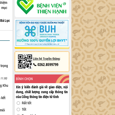
nhiệm
ì mục
Bá Lục
Liên hệ Truyền thông
:
📞 0262.8599799
 trọng
BÌNH CHỌN
 11:30)
ng Khu
Xin ý kiến đánh giá về giao diện, nội
dung, chất lượng cung cấp thông tin
của Cổng thông tin điện tử tỉnh
 kết
Rất tốt
Tốt
 môi