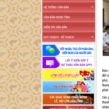
HỆ THỐNG VĂN BẢN
VĂN BẢN HĐND TỈNH
ĐIỂM TIN VĂN BẢN
QUY HOẠCH - KẾ HOẠCH
Báo 
đổi 
phú; 
tham
phát
Các 
than
nhân