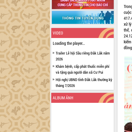
Tron
cuộc
417.4
xử lý
thể,
VIDEO
24.1
kiểm 
Loading the player...
đồng 
Trailer Lễ hội Sầu riêng Đắk Lắk năm
2026
Khám bệnh, cấp phát thuốc miễn phí
và tặng quà người dân xã Cư Pui
Hội nghị UBND tỉnh Đắk Lắk thường kỳ
tháng 7/2026
Lễ truy tặng danh hiệu “Bà Mẹ Việt
ALBUM ẢNH
Nam Anh hùng” và trao Huân chương
Lao động
UBND tỉnh Đắk Lắk triển khai nhiệm
vụ 6 tháng cuối năm 2026
Kỳ họp thứ Hai, Hội đồng nhân dân
tỉnh khóa XI quyết nghị nhiều nội dung