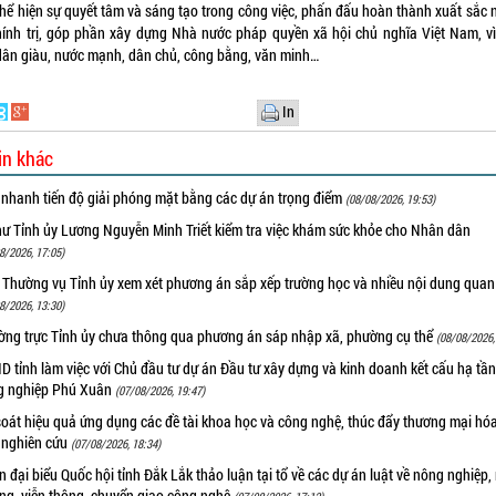
thể hiện sự quyết tâm và sáng tạo trong công việc, phấn đấu hoàn thành xuất sắc 
hính trị, góp phần xây dựng Nhà nước pháp quyền xã hội chủ nghĩa Việt Nam, v
 dân giàu, nước mạnh, dân chủ, công bằng, văn minh…
In
in khác
 nhanh tiến độ giải phóng mặt bằng các dự án trọng điểm
(08/08/2026, 19:53)
hư Tỉnh ủy Lương Nguyễn Minh Triết kiểm tra việc khám sức khỏe cho Nhân dân
8/2026, 17:05)
 Thường vụ Tỉnh ủy xem xét phương án sắp xếp trường học và nhiều nội dung quan
8/2026, 13:30)
ờng trực Tỉnh ủy chưa thông qua phương án sáp nhập xã, phường cụ thể
(08/08/2026,
 tỉnh làm việc với Chủ đầu tư dự án Đầu tư xây dựng và kinh doanh kết cấu hạ tầ
g nghiệp Phú Xuân
(07/08/2026, 19:47)
oát hiệu quả ứng dụng các đề tài khoa học và công nghệ, thúc đẩy thương mại hóa
 nghiên cứu
(07/08/2026, 18:34)
 đại biểu Quốc hội tỉnh Đắk Lắk thảo luận tại tổ về các dự án luật về nông nghiệp,
ờng, viễn thông, chuyển giao công nghệ