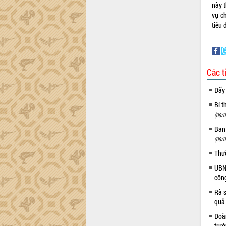
món ăn từ sầu riêng
này 
vụ c
Đắk Lắk công bố Quy hoạch và xúc
tiêu
tiến đầu tư tỉnh
Ngành cá ngừ Đắk Lắk chủ động thích
ứng để giữ vững thị trường xuất khẩu
Diễn đàn Kinh tế tư nhân Việt Nam đột
phá cơ chế - Hợp tác công tư
Các t
Đề án 06 tạo bước ngoặt đột phá trong
Đẩy
cải cách hành chính tỉnh Đắk Lắk
Bí t
Kết nối tour, đẩy mạnh chuyển đổi số
(08/0
để phát triển du lịch Đắk Lắk
Khởi động Dự án Đầu tư xây dựng hạ
Ban
tầng kỹ thuật Cụm công nghiệp Tân
(08/0
Tiến
Thư
Gặp mặt các cơ quan báo chí nhân Kỷ
UBND
niệm 101 năm Ngày Báo chí Cách
côn
mạng Việt Nam
Rà s
Đắk Lắk sơ kết 4 năm triển khai thực
quả
hiện Đề án 06 của Chính phủ
Đoàn
Họp báo thông tin về Hội nghị Công bố
trư