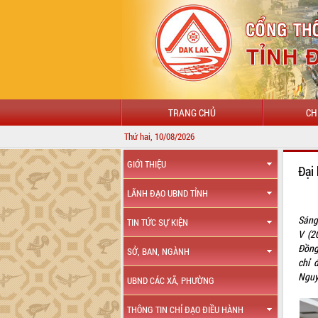
TRANG CHỦ
CH
Thứ hai, 10/08/2026
GIỚI THIỆU
Đại
LÃNH ĐẠO UBND TỈNH
Sáng
TIN TỨC SỰ KIỆN
V (2
Đồng
SỞ, BAN, NGÀNH
chỉ 
Nguy
UBND CÁC XÃ, PHƯỜNG
THÔNG TIN CHỈ ĐẠO ĐIỀU HÀNH