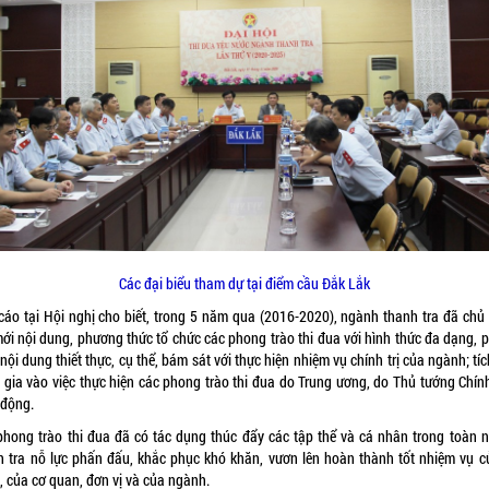
Các đại biểu tham dự tại điểm cầu Đắk Lắk
cáo tại Hội nghị cho biết, trong 5 năm qua (2016-2020), ngành thanh tra đã chủ
mới nội dung, phương thức tổ chức các phong trào thi đua với hình thức đa dạng, 
nội dung thiết thực, cụ thể, bám sát với thực hiện nhiệm vụ chính trị của ngành; tí
 gia vào việc thực hiện các phong trào thi đua do Trung ương, do Thủ tướng Chín
 động.
phong trào thi đua đã có tác dụng thúc đẩy các tập thể và cá nhân trong toàn 
h tra nỗ lực phấn đấu, khắc phục khó khăn, vươn lên hoàn thành tốt nhiệm vụ c
, của cơ quan, đơn vị và của ngành.