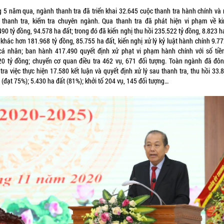
g 5 năm qua, ngành thanh tra đã triển khai 32.645 cuộc thanh tra hành chính và 
 thanh tra, kiểm tra chuyên ngành. Qua thanh tra đã phát hiện vi phạm về ki
90 tỷ đồng, 94.578 ha đất; trong đó đã kiến nghị thu hồi 235.522 tỷ đồng, 8.823 h
 khác hơn 181.968 tỷ đồng, 85.755 ha đất, kiến nghị xử lý kỷ luật hành chính 9.7
 cá nhân; ban hành 417.490 quyết định xử phạt vi phạm hành chính với số tiền
20 tỷ đồng; chuyển cơ quan điều tra 462 vụ, 671 đối tượng. Toàn ngành đã đôn
tra việc thực hiện 17.580 kết luận và quyết định xử lý sau thanh tra, thu hồi 33.
(đạt 75%); 5.430 ha đất (81%); khởi tố 204 vụ, 145 đối tượng…