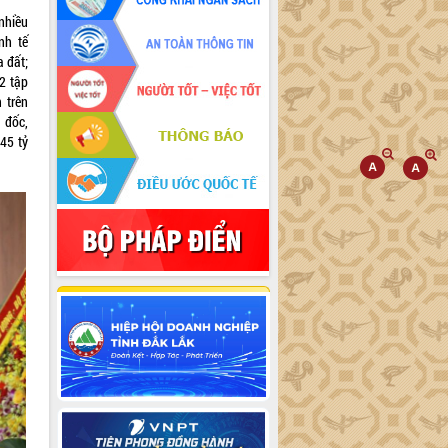
nhiều
nh tế
a đất;
72 tập
 trên
 đốc,
845 tỷ