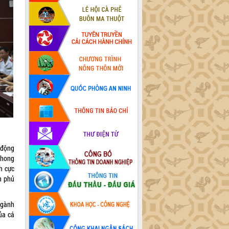
 động
phong
ch cực
h phủ
ngành
ủa cá