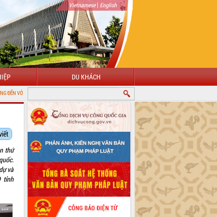
|
Vietnamese
English
IỆP
DU KHÁCH
THÔNG TIN ĐIỆN TỬ TỈNH ĐẮK LẮK
viết
n thứ
quốc.
dự và
 tỉnh