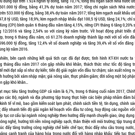
iêu dùng đạt trên 1.924 nghìn tỷ đồng, tăng 10,1%; tổng thu ngân sách Nhà nước ướ
501.000 tỷ đồng, bằng 41,3% dự toán năm 2017; tổng chi ngân sách Nhà nước
 trên 533.000 tỷ đồng, bằng 38,4% dự toán năm 2017; tổng kim ngạch xuất khẩu ướ
 97,8 tỷ USD, tăng 18,9%; kim ngạch nhập khẩu đạt 100,5 tỷ USD, tăng 24,1%; chỉ s
 dùng (CPI) bình quân 6 tháng đầu năm tăng 4,15%, riêng CPI tháng 6 tăng 0,20% s
g 12/2016 và tăng 2,54% so với cùng kỳ năm trước. Về hoạt động phát triển 
ệp, trong 6 tháng đầu năm, có 61.276 doanh nghiệp thành lập mới với số vốn đă
596.000 tỷ đồng, tăng 12,4% về số doanh nghiệp và tăng 39,4% về số vốn đăng 
cùng kỳ năm 2016.
nhiên, bên cạnh những kết quả tích cực đã đạt được, tình hình KT-XH nước ta 
g tháng đầu năm 2017 còn gặp nhiều khó khăn, thách thức như: tốc độ tăng t
tế mới đạt xấp xỉ như dự kiến; tiến độ giải ngân vốn đầu tư chậm; sản xuất nông 
nh hưởng bởi xâm nhập mặn; giá nông sản, thực phẩm giảm; đời sống một bộ phậ
òn gặp khó khăn…
ạt mục tiêu tăng trưởng GDP cả năm là 6,7%, trong 6 tháng cuối năm 2017, Chín
đạo các Bộ, ngành và địa phương tập trung thực hiện các biện pháp nhằm đảm b
kinh tế vĩ mô, bao gồm kiểm soát lạm phát, chính sách tiền tệ, tín dụng, chính sá
; đẩy nhanh tiến độ giải ngân kế hoạch vốn đầu tư công, huy động các nguồn vố
tiếp tục cơ cấu lại ngành nông nghiệp theo hướng đẩy mạnh chuyển giao, ứng dụng
ông nghệ, hướng tới nền nông nghiệp sạch, thân thiện với môi trường; tập trung d
húc đẩy tăng trưởng công nghiệp chế biến chế tạo; thúc đẩy nhu cầu trong nước,
năng cạnh tranh của hàng hóa trong nước đối với hàng nhập khẩu; tiếp tục thực