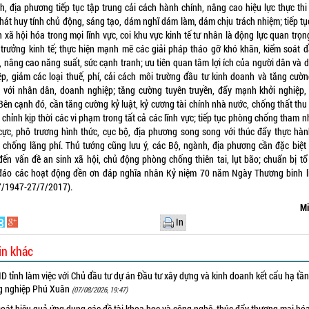
h, địa phương tiếp tục tập trung cải cách hành chính, nâng cao hiệu lực thực thi
phát huy tính chủ động, sáng tạo, dám nghĩ dám làm, dám chịu trách nhiệm; tiếp tụ
 xã hội hóa trong mọi lĩnh vực, coi khu vực kinh tế tư nhân là động lực quan trọn
 trưởng kinh tế; thực hiện mạnh mẽ các giải pháp tháo gỡ khó khăn, kiểm soát đ
, nâng cao năng suất, sức cạnh tranh; ưu tiên quan tâm lợi ích của người dân và 
ệp, giảm các loại thuế, phí, cải cách môi trường đầu tư kinh doanh và tăng cườn
i với nhân dân, doanh nghiệp; tăng cường tuyên truyền, đẩy mạnh khởi nghiệp,
Bên cạnh đó, cần tăng cường kỷ luật, kỷ cương tài chính nhà nước, chống thất thu
chỉnh kịp thời các vi phạm trong tất cả các lĩnh vực; tiếp tục phòng chống tham 
 cực, phô trương hình thức, cục bộ, địa phương song song với thúc đẩy thực hành
, chống lãng phí. Thủ tướng cũng lưu ý, các Bộ, ngành, địa phương cần đặc biệt
đến vấn đề an sinh xã hội, chủ động phòng chống thiên tai, lụt bão; chuẩn bị tổ
đáo các hoạt động đền ơn đáp nghĩa nhân Kỷ niệm 70 năm Ngày Thương binh li
7/1947-27/7/2017).
Mi
In
in khác
 tỉnh làm việc với Chủ đầu tư dự án Đầu tư xây dựng và kinh doanh kết cấu hạ tầ
g nghiệp Phú Xuân
(07/08/2026, 19:47)
oát hiệu quả ứng dụng các đề tài khoa học và công nghệ, thúc đẩy thương mại hóa