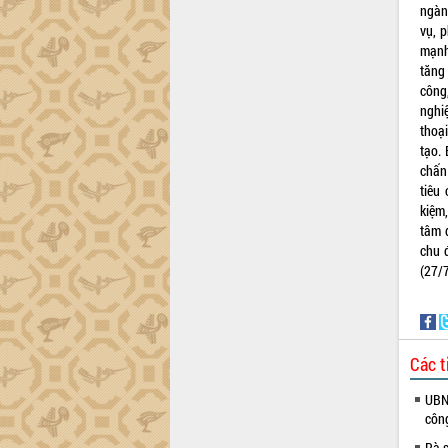
tiến đầu tư tỉnh
ngàn
Ngành cá ngừ Đắk Lắk chủ động thích
vụ, 
ứng để giữ vững thị trường xuất khẩu
mạnh
tăng
Diễn đàn Kinh tế tư nhân Việt Nam đột
công
phá cơ chế - Hợp tác công tư
nghi
Đề án 06 tạo bước ngoặt đột phá trong
thoạ
cải cách hành chính tỉnh Đắk Lắk
tạo. 
Kết nối tour, đẩy mạnh chuyển đổi số
chấn 
để phát triển du lịch Đắk Lắk
tiêu
Khởi động Dự án Đầu tư xây dựng hạ
kiệm
tầng kỹ thuật Cụm công nghiệp Tân
tâm 
Tiến
chu 
(27/
Gặp mặt các cơ quan báo chí nhân Kỷ
niệm 101 năm Ngày Báo chí Cách
mạng Việt Nam
Đắk Lắk sơ kết 4 năm triển khai thực
hiện Đề án 06 của Chính phủ
Các t
Họp báo thông tin về Hội nghị Công bố
UBND
Quy hoạch và Xúc tiến đầu tư tỉnh Đắk
côn
Lắk
Rà s