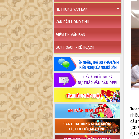
HỆ THỐNG VĂN BẢN
VĂN BẢN HĐND TỈNH
ĐIỂM TIN VĂN BẢN
QUY HOẠCH - KẾ HOẠCH
Tron
nhiề
đầu 
(GDP)
6,17