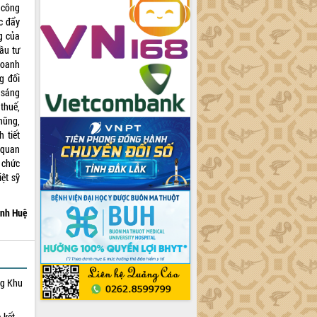
 công
c đẩy
g của
ầu tư
doanh
g đối
 sáng
 thuế,
nhũng,
 tiết
 quan
 chức
ệt sỹ
nh Huệ
ng Khu
 kết