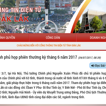
ÍNH QUYỀN
CÔNG DÂN
DOANH NGH
O MỪNG ĐẾN VỚI CỔNG THÔNG TIN ĐIỆN TỬ TỈNH ĐẮK LẮK
nh phủ họp phiên thường kỳ tháng 6 năm 2017
(04/07/2017, 08:39)
Đọc bài 
 3/7, tại Hà Nội, Thủ tướng Chính phủ Nguyễn Xuân Phúc đã chủ trì phiên họp
n của Chính phủ với 63 tỉnh, thành trong cả nước về tình hình KT-XH tháng 6 và 6
năm, giải pháp thực hiện trong 6 tháng cuối năm 2017. Tham dự phiên họp tại điể
ắk có các đồng chí: Êban Y Phu- Bí thư Tỉnh ủy; Y Biêr Niê - Phó Bí thư Tỉnh ủy, Ch
 tỉnh; Nguyễn Hải Ninh - Ủy viên dự khuyết Trung ương Đảng, Phó Chủ tịch Thường
 tỉnh, lãnh đạo UBND tỉnh cùng đại diện các Sở, ngành trong tỉnh.