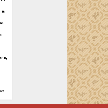
 môi
ỉnh
ạm
ỉnh ủy
026,