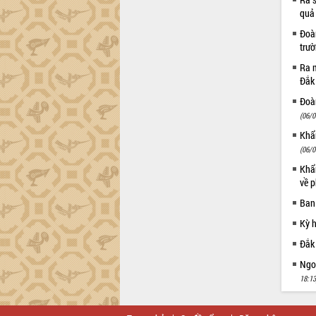
Khơi thông điểm nghẽn, đẩy nhanh
quả
giải ngân vốn khắc phục thiên tai
HĐND tỉnh thông qua điều chỉnh Quy
Đoàn
trư
hoạch tỉnh thời kỳ 2021-2030
Hội thảo góp ý hồ sơ điều chỉnh quy
Ra m
hoạch tỉnh Đắk Lắk thời kỳ 2021-2030,
Đắk
tầm nhìn đến năm 2050
Đoàn
Nâng cao hiệu quả hoạt động của các
(06/0
doanh nghiệp nhà nước
Khẩn
Hội nghị triển khai kết nối mạng
(06/0
truyền số liệu chuyên dùng phục vụ cơ
Khẩn
quan Đảng, Nhà nước
về p
Lễ phát động chuỗi hoạt động chung
tay làm sạch môi trường
Ban
Xã Ea Kar bước chuyển mình trong
Kỳ 
công tác cải cách hành chính mô hình
Đắk
mới
Ngoạ
UBND tỉnh họp báo định kỳ tháng 4
18:13
năm 2026
Hội thảo khoa học “Giải pháp thúc đẩy
phát triển nền kinh tế xanh tại tỉnh