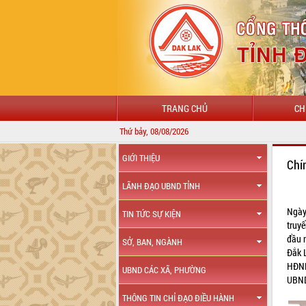
TRANG CHỦ
CH
Thứ bảy, 08/08/2026
CHÀ
GIỚI THIỆU
Chí
LÃNH ĐẠO UBND TỈNH
Ngày
TIN TỨC SỰ KIỆN
truyế
đầu 
SỞ, BAN, NGÀNH
Đắk L
HĐND
UBND CÁC XÃ, PHƯỜNG
UBND
THÔNG TIN CHỈ ĐẠO ĐIỀU HÀNH