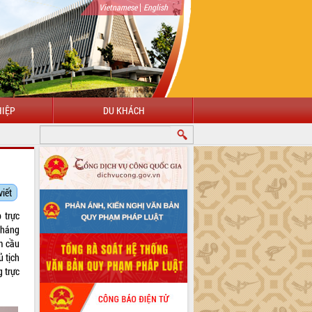
|
Vietnamese
English
IỆP
DU KHÁCH
viết
 trực
 tháng
m cầu
ủ tịch
 trực