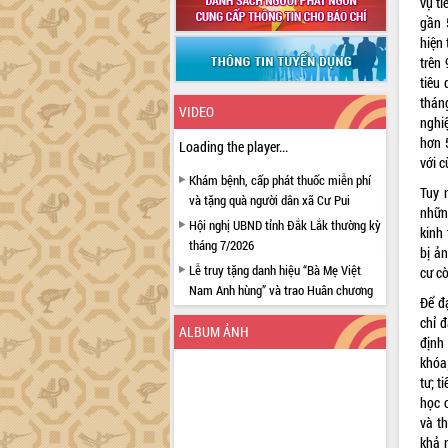
vụ t
gần 
hiện
trên
tiêu
thán
VIDEO
nghi
hơn 
Loading the player...
với 
Khám bệnh, cấp phát thuốc miễn phí
Tuy 
và tặng quà người dân xã Cư Pui
nhữn
Hội nghị UBND tỉnh Đắk Lắk thường kỳ
kinh 
tháng 7/2026
bị ả
Lễ truy tặng danh hiệu “Bà Mẹ Việt
cư c
Nam Anh hùng” và trao Huân chương
Để đ
Lao động
chỉ 
ALBUM ẢNH
UBND tỉnh Đắk Lắk triển khai nhiệm
định 
vụ 6 tháng cuối năm 2026
khóa
Kỳ họp thứ Hai, Hội đồng nhân dân
tư; 
tỉnh khóa XI quyết nghị nhiều nội dung
học c
quan trọng
và t
khả 
Bí thư Tỉnh ủy Lương Nguyễn Minh