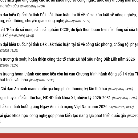
 nghiên cứu
(07/08/2026, 18:34)
 đại biểu Quốc hội tỉnh Đắk Lắk thảo luận tại tổ về các dự án luật về nông nghiệp,
ờng, viễn thông, chuyển giao công nghệ
(07/08/2026, 17:12)
ắt “Bản đồ số nông sản, sản phẩm OCOP, du lịch thôn buôn trên nền tảng số của t
 Lắk”
(07/08/2026, 16:46)
 đại biểu Quốc hội tỉnh Đắk Lắk thảo luận tại tổ về công tác phòng, chống tội ph
8/2026, 18:32)
 trương rà soát, hoàn thiện công tác tổ chức Lễ hội Sầu riêng Đắk Lắk năm 2026
8/2026, 18:27)
 trương hoàn thành các mục tiêu còn lại của Chương trình hành động số 14 của T
hát triển văn hóa
(06/08/2026, 17:30)
 Chỉ đạo An ninh mạng quốc gia họp phiên thường kỳ lần thứ hai
(06/08/2026, 14:06)
họp chuyên đề lần thứ hai, HĐND tỉnh khóa XI, nhiệm kỳ 2026-2031
(06/08/2026, 12:02)
 Lắk mít tinh hưởng ứng Ngày An ninh mạng Việt Nam năm 2026
(06/08/2026, 10:47)
i giao khoa học, công nghệ góp phần kiến tạo năng lực phát triển quốc gia
(05/08/2
)