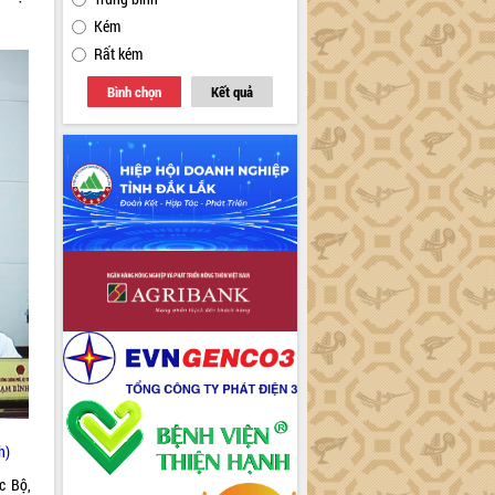
Kém
Rất kém
Bình chọn
Kết quả
h)
c Bộ,