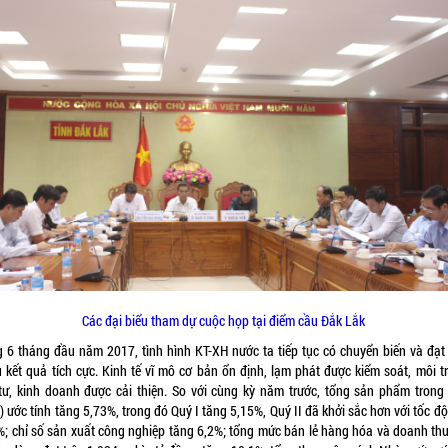
Các đại biểu tham dự cuộc họp tại điểm cầu Đắk Lắk
g 6 tháng đầu năm 2017, tình hình KT-XH nước ta tiếp tục có chuyển biến và đạt
u kết quả tích cực. Kinh tế vĩ mô cơ bản ổn định, lạm phát được kiểm soát, môi t
tư, kinh doanh được cải thiện. So với cùng kỳ năm trước, tổng sản phẩm trong
 ước tính tăng 5,73%, trong đó Quý I tăng 5,15%, Quý II đã khởi sắc hơn với tốc đ
%; chỉ số sản xuất công nghiệp tăng 6,2%; tổng mức bán lẻ hàng hóa và doanh thu