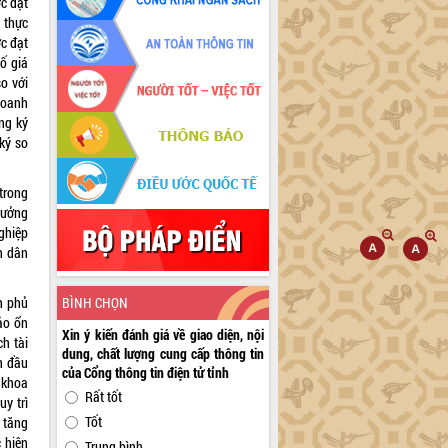
c đạt
 thực
c đạt
ố giá
o với
doanh
ng ký
ký so
trong
rưởng
nghiệp
n dân
h phủ
BÌNH CHỌN
ảo ổn
Xin ý kiến đánh giá về giao diện, nội
ch tài
dung, chất lượng cung cấp thông tin
n đầu
của Cổng thông tin điện tử tỉnh
 khoa
Rất tốt
uy trì
Tốt
 tăng
 hiện
Trung bình