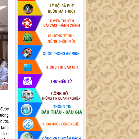
 được
rường
 nước
ộ tăng
 dịch