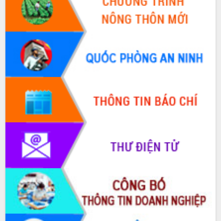
Thứ trưởng Bộ Y tế làm việc với tỉnh
Đắk Lắk về phát triển nhân lực y tế
cho trạm y tế cấp xã
Du lịch Đắk Lắk nâng tầm trải nghiệm
du khách thông qua Hệ thống cơ sở dữ
liệu và Bản đồ số
Tập huấn ứng dụng trí tuệ nhân tạo (AI)
trong thương mại điện tử năm 2026
Đoàn đại biểu Quốc hội tỉnh Đắk Lắk
trao đổi thông tin trước Kỳ họp thứ
nhất, Quốc hội khóa XVI
Quyết liệt cải cách hành chính, khơi
thông nguồn lực phát triển
Nâng cao hiệu lực, hiệu quả HĐND
tỉnh thông qua hiện đại hóa hành chính
Xã Ea Phê gắn cải cách hành chính với
chuyển đổi số
Phó Chủ tịch Thường trực UBND tỉnh
Hồ Thị Nguyên Thảo làm việc tại Trung
tâm Phục vụ hành chính công xã Ea
Phê