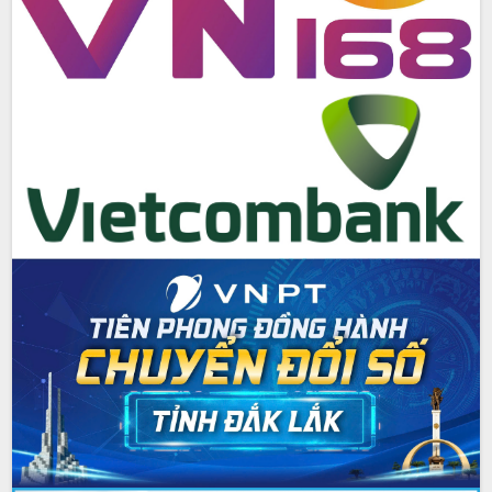
tác bầu cử tỉnh Đắk Lắk
Hội nghị Báo cáo viên Trung ương
tháng 01/2026
Phó Thủ tướng Hồ Quốc Dũng đánh giá
cao kết quả Chiến dịch Quang Trung
tại Đắk Lắk
Hội nghị Ban Chấp hành Đảng bộ tỉnh
Đắk Lắk lần thứ 2 (mở rộng)
Tập trung giải phóng mặt bằng, đẩy
nhanh tiến độ Tuyến đường bộ ven
biển
Gỡ khó, khởi công xây dựng, sửa chữa
toàn bộ nhà ở cho hộ dân đúng tiến độ
đề ra
UBND tỉnh Đắk Lắk tổng kết công tác
quốc phòng, quân sự địa phương năm
2025
Tập trung triển khai quyết liệt, đồng bộ
các giải pháp nhằm thực hiện hiệu quả
các nhiệm vụ đề ra năm 2025
Phát huy vai trò của người có uy tín