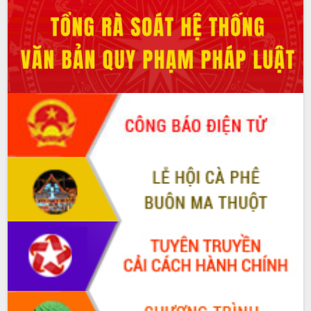
Xây dựng nông thôn mới: Nâng cao đời
sống người dân từ những mô hình thiết
thực
Quyết liệt tháo gỡ vướng mắc, đẩy
nhanh tiến độ các dự án trọng điểm
trong Khu kinh tế Nam Phú Yên
Hòn Yến phát triển du lịch gắn với bảo
tồn biển
Lấy ý kiến điều chỉnh Quy hoạch tỉnh
Đắk Lắk thời kỳ 2021-2030, tầm nhìn
đến năm 2050
Phát động chiến dịch 30 ngày đêm
giải phóng mặt bằng Tuyến đường bộ
ven biển
Đắk Lắk nỗ lực thúc đẩy tăng trưởng
kinh tế từ 10% trở lên trong Quý
II/2026
Đắk Lắk ký kết thỏa thuận hợp tác về
chuyển đổi số giai đoạn 2026 – 2030
với Tập đoàn Bưu chính Viễn thông
Việt Nam