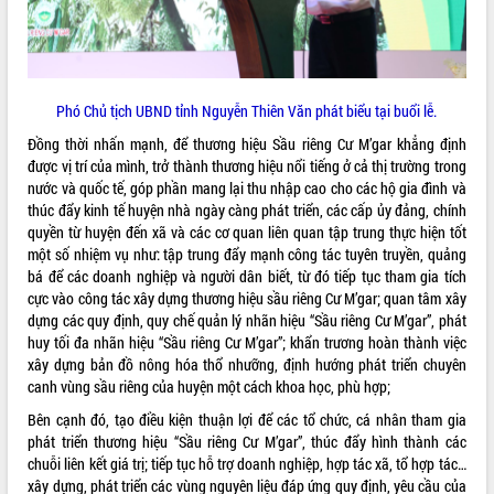
Quy hoạch và Xúc tiến đầu tư tỉnh Đắk
Lắk
Khơi thông điểm nghẽn, đẩy nhanh
giải ngân vốn khắc phục thiên tai
HĐND tỉnh thông qua điều chỉnh Quy
Phó Chủ tịch UBND tỉnh Nguyễn Thiên Văn phát biểu tại buổi lễ.
hoạch tỉnh thời kỳ 2021-2030
Đồng thời nhấn mạnh, để thương hiệu Sầu riêng Cư M’gar khẳng định
Hội thảo góp ý hồ sơ điều chỉnh quy
được vị trí của mình, trở thành thương hiệu nổi tiếng ở cả thị trường trong
hoạch tỉnh Đắk Lắk thời kỳ 2021-2030,
nước và quốc tế, góp phần mang lại thu nhập cao cho các hộ gia đình và
tầm nhìn đến năm 2050
thúc đẩy kinh tế huyện nhà ngày càng phát triển, các cấp ủy đảng, chính
Nâng cao hiệu quả hoạt động của các
quyền từ huyện đến xã và các cơ quan liên quan tập trung thực hiện tốt
doanh nghiệp nhà nước
một số nhiệm vụ như: tập trung đẩy mạnh công tác tuyên truyền, quảng
Hội nghị triển khai kết nối mạng
bá để các doanh nghiệp và người dân biết, từ đó tiếp tục tham gia tích
truyền số liệu chuyên dùng phục vụ cơ
cực vào công tác xây dựng thương hiệu sầu riêng Cư M’gar; quan tâm xây
quan Đảng, Nhà nước
dựng các quy định, quy chế quản lý nhãn hiệu “Sầu riêng Cư M’gar”, phát
huy tối đa nhãn hiệu “Sầu riêng Cư M’gar”; khẩn trương hoàn thành việc
Lễ phát động chuỗi hoạt động chung
xây dựng bản đồ nông hóa thổ nhưỡng, định hướng phát triển chuyên
tay làm sạch môi trường
canh vùng sầu riêng của huyện một cách khoa học, phù hợp;
Xã Ea Kar bước chuyển mình trong
công tác cải cách hành chính mô hình
Bên cạnh đó, tạo điều kiện thuận lợi để các tổ chức, cá nhân tham gia
mới
phát triển thương hiệu “Sầu riêng Cư M’gar”, thúc đẩy hình thành các
chuỗi liên kết giá trị; tiếp tục hỗ trợ doanh nghiệp, hợp tác xã, tổ hợp tác…
UBND tỉnh họp báo định kỳ tháng 4
xây dựng, phát triển các vùng nguyên liệu đáp ứng quy định, yêu cầu của
năm 2026