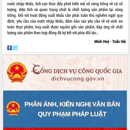
nước nhập khẩu, tích cực thúc đẩy phát triển mã số vùng trồng về cả số
Hội thảo khoa học “Giải pháp thúc đẩy
lượng, diện tích và quan trọng nhất là chất lượng sản phẩm tại vùng
phát triển nền kinh tế xanh tại tỉnh
trồng. Đối với hoạt động xuất khẩu cần phải tuân thủ nghiêm ngặt quy
Đắk Lắk”
định, yêu cầu của nước nhập khẩu, đảm bảo các yêu cầu về vệ sinh an
Tăng cường giám sát, đôn đốc thực
toàn thực phẩm, truy xuất được nguồn gốc sản phẩm, đáp ứng về chất
hiện nhiệm vụ quản lý tài sản công
lượng sản phẩm theo hợp đồng đã ký kết với phía đối tác…
hàng tuần
Minh Huệ - Tuấn Hải
Tháo gỡ những vướng mắc, đẩy mạnh
công tác cải cách thủ tục hành chính
tại Trung tâm Phục vụ hành chính
công tỉnh
Đắk Lắk: Tôn vinh 46 giải pháp tại Hội
thi Sáng tạo Kỹ thuật 2024 - 2025
Đắk Lắk rà soát, điều chỉnh Đề án 190
về phát triển nuôi trồng thủy sản
Phó Chủ tịch UBND tỉnh Đắk Lắk
Trương Công Thái kiểm tra thực địa
Dự án cao tốc Khánh Hòa - Buôn Ma
Thuột
Định vị cà phê Việt Nam như một “di
sản sống” trong dòng chảy toàn cầu