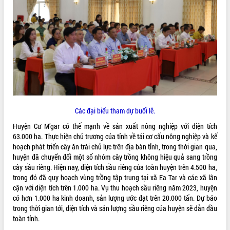
ĐIỂM TIN VĂN BẢN
QUY HOẠCH - KẾ HOẠCH
Các đại biểu tham dự buổi lễ.
Huyện Cư M’gar có thế mạnh về sản xuất nông nghiệp với diện tích
63.000 ha. Thực hiện chủ trương của tỉnh về tái cơ cấu nông nghiệp và kế
hoạch phát triển cây ăn trái chủ lực trên địa bàn tỉnh, trong thời gian qua,
huyện đã chuyển đổi một số nhóm cây trồng không hiệu quả sang trồng
cây sầu riêng. Hiện nay, diện tích sầu riêng của toàn huyện trên 4.500 ha,
trong đó đã quy hoạch vùng trồng tập trung tại xã Ea Tar và các xã lân
cận với diện tích trên 1.000 ha. Vụ thu hoạch sầu riêng năm 2023, huyện
có hơn 1.000 ha kinh doanh, sản lượng ước đạt trên 20.000 tấn. Dự báo
trong thời gian tới, diện tích và sản lượng sầu riêng của huyện sẽ dẫn đầu
toàn tỉnh.