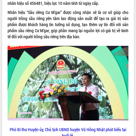
nhãn hiệu số 456481, hiệu lực 10 năm tính từ ngày cấp.
quan trọng
Nhãn hiệu “Sầu riêng Cư M’gar” được công nhận sẽ là cơ sở giúp cho
Bí thư Tỉnh ủy Lương Nguyễn Minh
người trồng sầu riêng yên tâm lao động sản xuất để tạo ra giá trị sản
Triết thăm, tặng quà người có công với
phẩm được khách hàng tin tưởng sử dụng, tạo thêm uy tín đối với sản
cách mạng
phẩm sầu riêng Cư M’gar, góp phần mang lại nguồn lợi có giá trị về kinh
Rà soát, hoàn thiện hệ thống thiết chế
tế đối với người trồng sầu riêng trên địa bàn.
văn hóa, thể thao đáp ứng yêu cầu
LIÊN KẾT WEB
phát triển mới
Thường trực HĐND tỉnh Đắk Lắk gặp
mặt Đoàn chuyên gia y tế TP. Hồ Chí
Minh
THỐNG KÊ TRUY CẬP
Lễ truy điệu và an táng hài cốt liệt sĩ
tại Nghĩa trang Liệt sĩ xã Sơn Hòa
Hôm nay:
875
Bàn giải pháp tháo gỡ khó khăn trong
Tất cả:
66046198
xuất khẩu sầu riêng và triển khai quy
định EUDR
Thứ trưởng Bộ Nông nghiệp và Môi
trường Nguyễn Hoàng Hiệp khảo sát
vùng trồng và doanh nghiệp đóng gói
sầu riêng tại Đắk Lắk
Phó Bí thư Huyện ủy, Chủ tịch UBND huyện Vũ Hồng Nhật phát biểu tại
Trình diễn nghệ thuật chế biến các
buổi lễ.