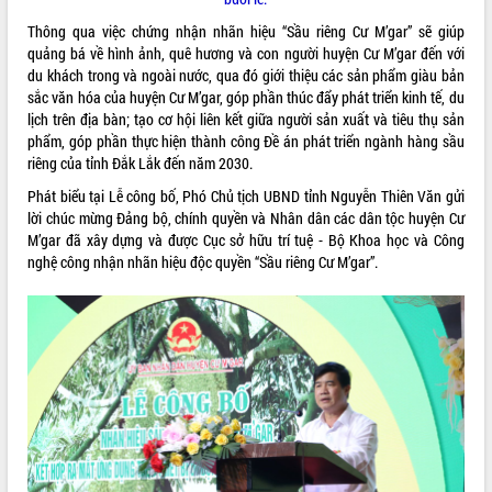
món ăn từ sầu riêng
Thông qua việc chứng nhận nhãn hiệu “Sầu riêng Cư M’gar” sẽ giúp
Đắk Lắk công bố Quy hoạch và xúc
quảng bá về hình ảnh, quê hương và con người huyện Cư M’gar đến với
tiến đầu tư tỉnh
du khách trong và ngoài nước, qua đó giới thiệu các sản phẩm giàu bản
Ngành cá ngừ Đắk Lắk chủ động thích
sắc văn hóa của huyện Cư M’gar, góp phần thúc đẩy phát triển kinh tế, du
ứng để giữ vững thị trường xuất khẩu
lịch trên địa bàn; tạo cơ hội liên kết giữa người sản xuất và tiêu thụ sản
Diễn đàn Kinh tế tư nhân Việt Nam đột
phẩm, góp phần thực hiện thành công Đề án phát triển ngành hàng sầu
phá cơ chế - Hợp tác công tư
riêng của tỉnh Đắk Lắk đến năm 2030.
Đề án 06 tạo bước ngoặt đột phá trong
Phát biểu tại Lễ công bố, Phó Chủ tịch UBND tỉnh Nguyễn Thiên Văn gửi
cải cách hành chính tỉnh Đắk Lắk
lời chúc mừng Đảng bộ, chính quyền và Nhân dân các dân tộc huyện Cư
Kết nối tour, đẩy mạnh chuyển đổi số
M’gar đã xây dựng và được Cục sở hữu trí tuệ - Bộ Khoa học và Công
để phát triển du lịch Đắk Lắk
nghệ công nhận nhãn hiệu độc quyền “Sầu riêng Cư M’gar”.
Khởi động Dự án Đầu tư xây dựng hạ
tầng kỹ thuật Cụm công nghiệp Tân
Tiến
Gặp mặt các cơ quan báo chí nhân Kỷ
niệm 101 năm Ngày Báo chí Cách
mạng Việt Nam
Đắk Lắk sơ kết 4 năm triển khai thực
hiện Đề án 06 của Chính phủ
Họp báo thông tin về Hội nghị Công bố