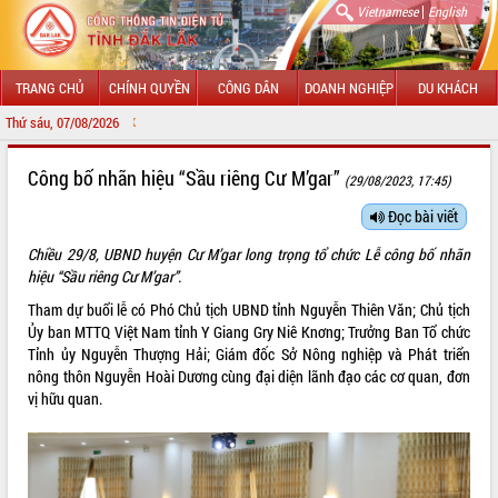
|
Vietnamese
English
TRANG CHỦ
CHÍNH QUYỀN
CÔNG DÂN
DOANH NGHIỆP
DU KHÁCH
Thứ sáu, 07/08/2026
CHÀO MỪNG ĐẾN
GIỚI THIỆU
Công bố nhãn hiệu “Sầu riêng Cư M’gar”
(29/08/2023, 17:45)
LÃNH ĐẠO UBND TỈNH
Đọc bài viết
Chiều 29/8, UBND huyện Cư M’gar long trọng tổ chức Lễ công bố nhãn
TIN TỨC SỰ KIỆN
hiệu “Sầu riêng Cư M’gar”.
SỞ, BAN, NGÀNH
Tham dự buổi lễ có Phó Chủ tịch UBND tỉnh Nguyễn Thiên Văn; Chủ tịch
Ủy ban MTTQ Việt Nam tỉnh Y Giang Gry Niê Knơng; Trưởng Ban Tổ chức
UBND CÁC XÃ, PHƯỜNG
Tỉnh ủy Nguyễn Thượng Hải; Giám đốc Sở Nông nghiệp và Phát triển
nông thôn Nguyễn Hoài Dương cùng đại diện lãnh đạo các cơ quan, đơn
THÔNG TIN CHỈ ĐẠO ĐIỀU HÀNH
vị hữu quan.
HỆ THỐNG VĂN BẢN
VĂN BẢN HĐND TỈNH