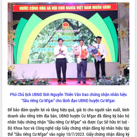
VIDEO
Khám bệnh, cấp phát thuốc miễn phí
và tặng quà người dân xã Cư Pui
Hội nghị UBND tỉnh Đắk Lắk thường kỳ
tháng 7/2026
Phó Chủ tịch UBND tỉnh Nguyễn Thiên Văn trao chứng nhận nhãn hiệu
Lễ truy tặng danh hiệu “Bà Mẹ Việt
“Sầu riêng Cư M’gar” cho lãnh đạo UBND huyện Cư M’gar.
Nam Anh hùng” và trao Huân chương
Lao động
Để bảo đảm quyền lợi và tăng hiệu quả, giá trị cho người sản xuất, kinh
ALBUM ẢNH
doanh sầu riêng trên địa bàn, UBND huyện Cư M’gar đã đăng ký bảo hộ
UBND tỉnh Đắk Lắk triển khai nhiệm
nhãn hiệu chứng nhận “Sầu riêng Cư M’gar” và được Cục Sở hữu trí tuệ -
vụ 6 tháng cuối năm 2026
Bộ Khoa học và Công nghệ cấp Giấy chứng nhận đăng ký nhãn hiệu tập
Kỳ họp thứ Hai, Hội đồng nhân dân
thể “Sầu riêng Cư M’gar” vào ngày 10/7/2023. Giấy chứng nhận đăng ký
tỉnh khóa XI quyết nghị nhiều nội dung