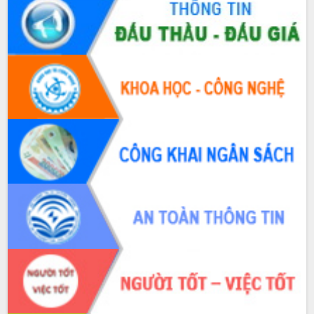
Xây dựng nền hành chính số đồng
hành cùng nông dân dân, doanh nghiệp
Giai đoạn 2026-2030, Đắk Lắk phấn
đấu có 77% xã đạt chuẩn nông thôn
mới
Chuyển đổi số 'mở đường' cho nông
nghiệp Đắk Lắk tăng trưởng bứt phá
Triển khai đồng bộ đo đạc, lập hồ sơ
địa chính, hoàn thiện cơ sở dữ liệu đất
đai
Ứng dụng sinh trắc học - Bước tiến
trong hành trình chuyển đổi số tại Đắk
Lắk
Đắk Lắk nâng cao hiệu quả công tác
Đảng từ Sổ tay đảng viên điện tử
Đắk Lắk đẩy mạnh nuôi biển công
nghệ, hướng tới phát triển thủy sản
bền vững
Tập huấn nâng cao năng lực triển khai
chuyển đổi số cho cán bộ, công chức