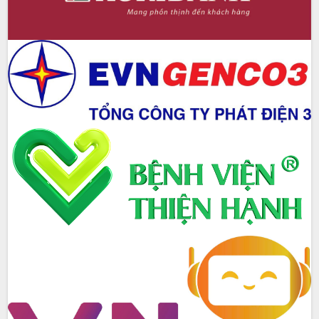
quốc phòng, quân sự địa phương năm
2026
Đắk Lắk tập trung toàn lực khắc phục
tồn tại IUU, sẵn sàng làm việc với
Đoàn thanh tra EC
Chủ tịch UBND tỉnh Tạ Anh Tuấn thăm,
chúc mừng các bệnh viện nhân Ngày
Thầy thuốc Việt Nam
Rộn ràng lễ hội truyền thống Sông
nước Đà Nông lần thứ I năm 2026
Kỳ họp Chuyên đề lần thứ Năm, HĐND
tỉnh Đắk Lắk thông qua các nghị quyết
quan trọng
Thống nhất danh sách giới thiệu ứng
cử đại biểu Quốc hội khoá XVI và đại
biểu HĐND tỉnh Đắk Lắk, nhiệm kỳ
2026-2031
Phát động hai phong trào thi đua quan
trọng trong kỷ nguyên mới
Hội nghị lần thứ tư Ban Chỉ đạo công