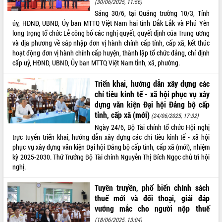
(30/06/2025, 11:56)
Sáng 30/6, tại Quảng trường 10/3, Tỉnh
ĐIỂM TIN VĂN BẢN
ủy, HĐND, UBND, Ủy ban MTTQ Việt Nam hai tỉnh Đắk Lắk và Phú Yên
long trọng tổ chức Lễ công bố các nghị quyết, quyết định của Trung ương
QUY HOẠCH - KẾ HOẠCH
và địa phương về sáp nhập đơn vị hành chính cấp tỉnh, cấp xã, kết thúc
hoạt động đơn vị hành chính cấp huyện, thành lập tổ chức đảng, chỉ định
cấp uỷ, HĐND, UBND, Ủy ban MTTQ Việt Nam tỉnh, xã, phường.
Triển khai, hướng dẫn xây dựng các
chỉ tiêu kinh tế - xã hội phục vụ xây
dựng văn kiện Đại hội Đảng bộ cấp
tỉnh, cấp xã (mới)
(24/06/2025, 17:32)
Ngày 24/6, Bộ Tài chính tổ chức Hội nghị
trực tuyến triển khai, hướng dẫn xây dựng các chỉ tiêu kinh tế - xã hội
phục vụ xây dựng văn kiện Đại hội Đảng bộ cấp tỉnh, cấp xã (mới), nhiệm
kỳ 2025-2030. Thứ Trưởng Bộ Tài chính Nguyễn Thị Bích Ngọc chủ trì hội
nghị.
Tuyên truyền, phổ biến chính sách
thuế mới và đối thoại, giải đáp
vướng mắc cho người nộp thuế
(18/06/2025, 13:04)