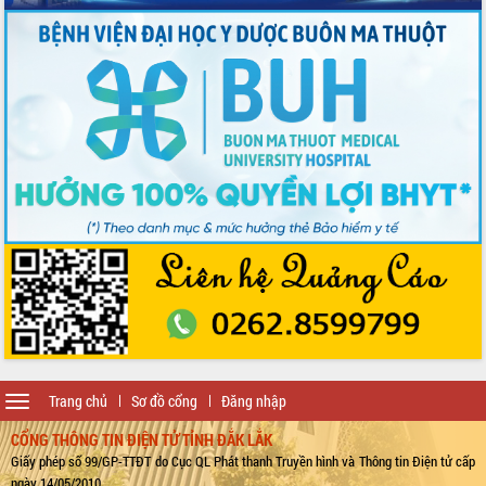
Toggle
Trang chủ
Sơ đồ cổng
Đăng nhập
navigation
CỔNG THÔNG TIN ĐIỆN TỬ TỈNH ĐẮK LẮK
Giấy phép số 99/GP-TTĐT do Cục QL Phát thanh Truyền hình và Thông tin Điện tử cấp
ngày 14/05/2010