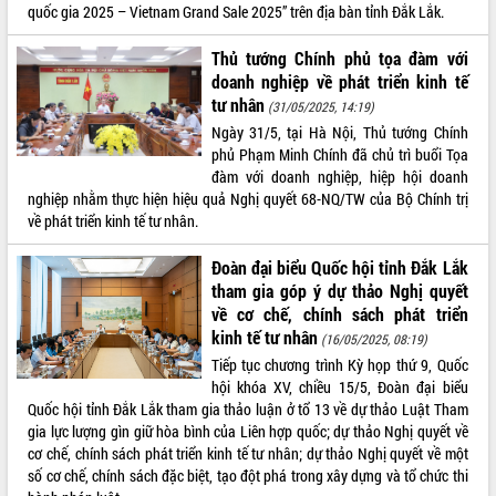
quốc gia 2025 – Vietnam Grand Sale 2025” trên địa bàn tỉnh Đắk Lắk.
Tất cả:
66141848
Thủ tướng Chính phủ tọa đàm với
doanh nghiệp về phát triển kinh tế
tư nhân
(31/05/2025, 14:19)
Ngày 31/5, tại Hà Nội, Thủ tướng Chính
phủ Phạm Minh Chính đã chủ trì buổi Tọa
đàm với doanh nghiệp, hiệp hội doanh
nghiệp nhằm thực hiện hiệu quả Nghị quyết 68-NQ/TW của Bộ Chính trị
về phát triển kinh tế tư nhân.
Đoàn đại biểu Quốc hội tỉnh Đắk Lắk
tham gia góp ý dự thảo Nghị quyết
về cơ chế, chính sách phát triển
kinh tế tư nhân
(16/05/2025, 08:19)
Tiếp tục chương trình Kỳ họp thứ 9, Quốc
hội khóa XV, chiều 15/5, Đoàn đại biểu
Quốc hội tỉnh Đắk Lắk tham gia thảo luận ở tổ 13 về dự thảo Luật Tham
gia lực lượng gìn giữ hòa bình của Liên hợp quốc; dự thảo Nghị quyết về
cơ chế, chính sách phát triển kinh tế tư nhân; dự thảo Nghị quyết về một
số cơ chế, chính sách đặc biệt, tạo đột phá trong xây dựng và tổ chức thi