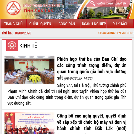
|
Vietnamese
English
TRANG CHỦ
CHÍNH QUYỀN
CÔNG DÂN
DOANH NGHIỆP
DU KHÁCH
Thứ hai, 10/08/2026
CHÀO MỪNG ĐẾN VỚI CỔNG THÔNG TIN Đ
GIỚI THIỆU
KINH TẾ
LÃNH ĐẠO UBND TỈNH
Phiên họp thứ ba của Ban Chỉ đạo
các công trình trọng điểm, dự án
TIN TỨC SỰ KIỆN
quan trọng quốc gia lĩnh vực đường
sắt
(09/07/2025, 14:28)
SỞ, BAN, NGÀNH
Sáng 9/7, tại Hà Nội, Thủ tướng Chính phủ
Phạm Minh Chính đã chủ trì Hội nghị trực tuyến Phiên họp thứ ba của
UBND CÁC XÃ, PHƯỜNG
Ban Chỉ đạo các công trình trọng điểm, dự án quan trọng quốc gia lĩnh
vực đường sắt.
THÔNG TIN CHỈ ĐẠO ĐIỀU HÀNH
Công bố các nghị quyết, quyết định
HỆ THỐNG VĂN BẢN
về sắp xếp tổ chức bộ máy và đơn vị
hành chính tỉnh Đắk Lắk (mới)
VĂN BẢN HĐND TỈNH