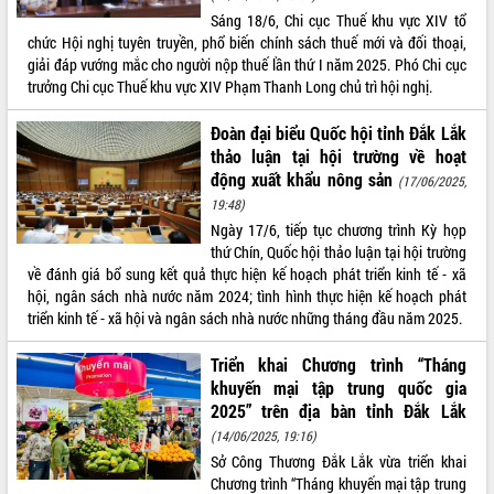
Sáng 18/6, Chi cục Thuế khu vực XIV tổ
VIDEO
chức Hội nghị tuyên truyền, phổ biến chính sách thuế mới và đối thoại,
giải đáp vướng mắc cho người nộp thuế lần thứ I năm 2025. Phó Chi cục
Không có file video nào để phát.
trưởng Chi cục Thuế khu vực XIV Phạm Thanh Long chủ trì hội nghị.
ALBUM ẢNH
Đoàn đại biểu Quốc hội tỉnh Đắk Lắk
thảo luận tại hội trường về hoạt
động xuất khẩu nông sản
(17/06/2025,
19:48)
Ngày 17/6, tiếp tục chương trình Kỳ họp
thứ Chín, Quốc hội thảo luận tại hội trường
về đánh giá bổ sung kết quả thực hiện kế hoạch phát triển kinh tế - xã
hội, ngân sách nhà nước năm 2024; tình hình thực hiện kế hoạch phát
triển kinh tế - xã hội và ngân sách nhà nước những tháng đầu năm 2025.
LIÊN KẾT WEB
Triển khai Chương trình “Tháng
khuyến mại tập trung quốc gia
2025” trên địa bàn tỉnh Đắk Lắk
(14/06/2025, 19:16)
THỐNG KÊ TRUY CẬP
Sở Công Thương Đắk Lắk vừa triển khai
Hôm nay:
28734
Chương trình “Tháng khuyến mại tập trung