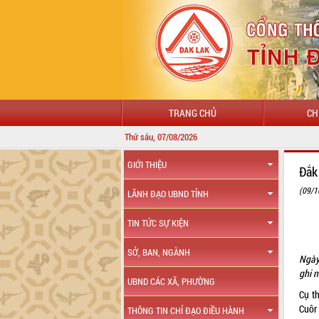
TRANG CHỦ
CH
Thứ sáu, 07/08/2026
GIỚI THIỆU
Đắk
(09/1
LÃNH ĐẠO UBND TỈNH
TIN TỨC SỰ KIỆN
SỞ, BAN, NGÀNH
Ngày
ghi 
UBND CÁC XÃ, PHƯỜNG
Cụ t
Cuôr 
THÔNG TIN CHỈ ĐẠO ĐIỀU HÀNH