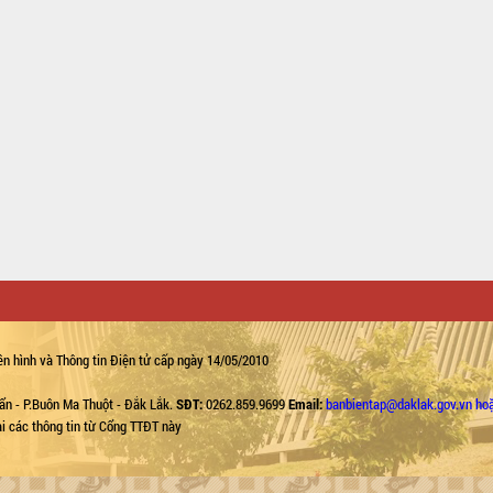
n hình và Thông tin Điện tử cấp ngày 14/05/2010
ẩn - P.Buôn Ma Thuột - Đắk Lắk.
SĐT:
0262.859.9699
Email:
banbientap@daklak.gov.vn ho
lại các thông tin từ Cổng TTĐT này