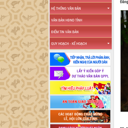
Đăng
HỆ THỐNG VĂN BẢN
VĂN BẢN HĐND TỈNH
ĐIỂM TIN VĂN BẢN
QUY HOẠCH - KẾ HOẠCH