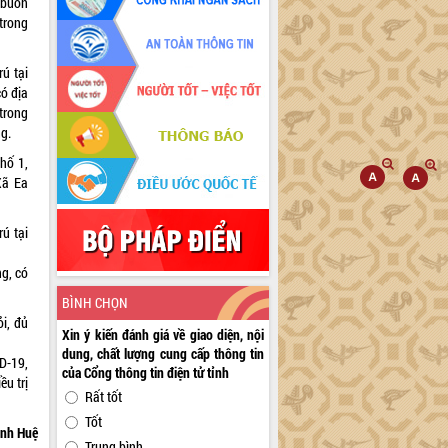
 buôn
trong
ú tại
có địa
 trong
ng.
hố 1,
Xã Ea
ú tại
ng, có
BÌNH CHỌN
i, đủ
Xin ý kiến đánh giá về giao diện, nội
dung, chất lượng cung cấp thông tin
D-19,
của Cổng thông tin điện tử tỉnh
ều trị
Rất tốt
Tốt
nh Huệ
Trung bình