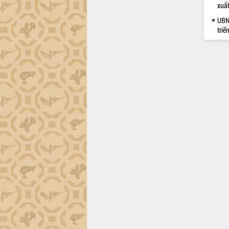
ứng để giữ vững thị trường xuất khẩu
xuấ
Diễn đàn Kinh tế tư nhân Việt Nam đột
UBND
phá cơ chế - Hợp tác công tư
triể
Đề án 06 tạo bước ngoặt đột phá trong
cải cách hành chính tỉnh Đắk Lắk
Kết nối tour, đẩy mạnh chuyển đổi số
để phát triển du lịch Đắk Lắk
Khởi động Dự án Đầu tư xây dựng hạ
tầng kỹ thuật Cụm công nghiệp Tân
Tiến
Gặp mặt các cơ quan báo chí nhân Kỷ
niệm 101 năm Ngày Báo chí Cách
mạng Việt Nam
Đắk Lắk sơ kết 4 năm triển khai thực
hiện Đề án 06 của Chính phủ
Họp báo thông tin về Hội nghị Công bố
Quy hoạch và Xúc tiến đầu tư tỉnh Đắk
Lắk
Khơi thông điểm nghẽn, đẩy nhanh
giải ngân vốn khắc phục thiên tai