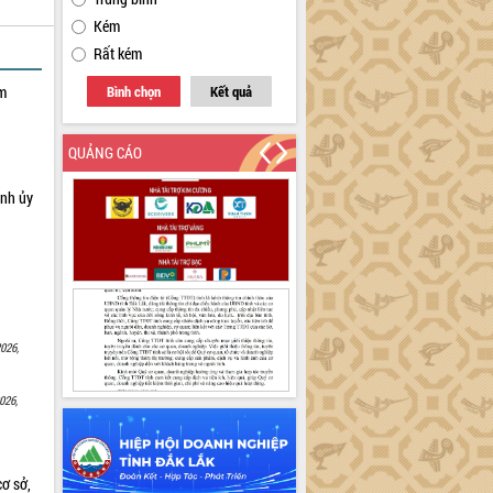
Kém
Rất kém
ạm
Bình chọn
Kết quả
QUẢNG CÁO
ỉnh ủy
026,
026,
cơ sở,