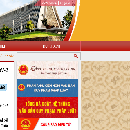
|
Vietnamese
English
IỆP
DU KHÁCH
oV-2
viết
k Lắk
ại xã
̣ Cuôr