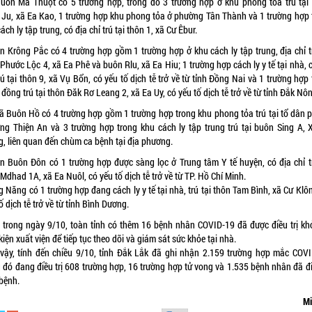
Buôn Ma Thuột có 5 trường hợp, trong đó 3 trường hợp ở khu phong tỏa trú tại
 Ju, xã Ea Kao, 1 trường hợp khu phong tỏa ở phường Tân Thành và 1 trường hợp 
ách ly tập trung, có địa chỉ trú tại thôn 1, xã Cư Êbur.
n Krông Pắc có 4 trường hợp gồm 1 trường hợp ở khu cách ly tập trung, địa chỉ tr
Phước Lộc 4, xã Ea Phê và buôn Rlu, xã Ea Hiu; 1 trường hợp cách ly y tế tại nhà, 
rú tại thôn 9, xã Vụ Bổn, có yếu tố dịch tễ trở về từ tỉnh Đồng Nai và 1 trường hợp
đồng trú tại thôn Đăk Rơ Leang 2, xã Ea Uy, có yếu tố dịch tễ trở về từ tỉnh Đắk Nô
xã Buôn Hồ có 4 trường hợp gồm 1 trường hợp trong khu phong tỏa trú tại tổ dân p
̀ng Thiện An và 3 trường hợp trong khu cách ly tập trung trú tại buôn Sing A, 
g, liên quan đến chùm ca bệnh tại địa phương.
n Buôn Đôn có 1 trường hợp được sàng lọc ở Trung tâm Y tế huyện, có địa chỉ tr
Mdhad 1A, xã Ea Nuôl, có yếu tố dịch tễ trở về từ TP. Hồ Chí Minh.
 Năng có 1 trường hợp đang cách ly y tế tại nhà, trú tại thôn Tam Bình, xã Cư Klô
ố dịch tễ trở về từ tỉnh Bình Dương.
 trong ngày 9/10, toàn tỉnh có thêm 16 bệnh nhân COVID-19 đã được điều trị khỏ
kiện xuất viện để tiếp tục theo dõi và giám sát sức khỏe tại nhà.
vậy, tính đến chiều 9/10, tỉnh Đắk Lắk đã ghi nhận 2.159 trường hợp mắc COVI
 đó đang điều trị 608 trường hợp, 16 trường hợp tử vong và 1.535 bệnh nhân đã đi
 bệnh.
Mi