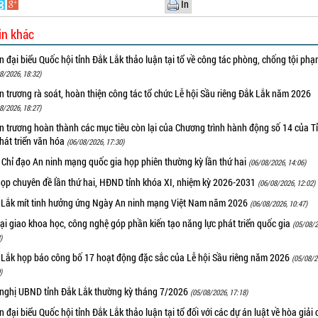
In
in khác
 đại biểu Quốc hội tỉnh Đắk Lắk thảo luận tại tổ về công tác phòng, chống tội ph
8/2026, 18:32)
 trương rà soát, hoàn thiện công tác tổ chức Lễ hội Sầu riêng Đắk Lắk năm 2026
8/2026, 18:27)
 trương hoàn thành các mục tiêu còn lại của Chương trình hành động số 14 của T
hát triển văn hóa
(06/08/2026, 17:30)
 Chỉ đạo An ninh mạng quốc gia họp phiên thường kỳ lần thứ hai
(06/08/2026, 14:06)
họp chuyên đề lần thứ hai, HĐND tỉnh khóa XI, nhiệm kỳ 2026-2031
(06/08/2026, 12:02)
 Lắk mít tinh hưởng ứng Ngày An ninh mạng Việt Nam năm 2026
(06/08/2026, 10:47)
i giao khoa học, công nghệ góp phần kiến tạo năng lực phát triển quốc gia
(05/08/2
)
 Lắk họp báo công bố 17 hoạt động đặc sắc của Lễ hội Sầu riêng năm 2026
(05/08/2
)
 nghị UBND tỉnh Đắk Lắk thường kỳ tháng 7/2026
(05/08/2026, 17:18)
 đại biểu Quốc hội tỉnh Đắk Lắk thảo luận tại tổ đối với các dự án luật về hòa giải 