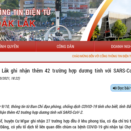
ÍNH QUYỀN
CÔNG DÂN
DOANH NGH
CHÀO MỪNG ĐẾN VỚI CỔNG THÔNG TIN ĐIỆN TỬ TỈNH ĐẮK LẮK
 Lắk ghi nhận thêm 42 trường hợp dương tính với SARS-C
0/2021, 18:22)
Đọc bài 
 9/10, thông tin từ Ban Chỉ đạo phòng, chống dịch COVID-19 tỉnh cho biết, tỉnh Đắ
nhận thêm 42 trường hợp dương tính với SARS-CoV-2.
hể, huyện Cư M’gar ghi nhận 27 trường hợp đều ở khu phong tỏa, có địa chỉ trú t
Đăng, có yếu tố dịch tễ liên quan đến chùm ca bệnh COVID-19 ghi nhận tại Chơ