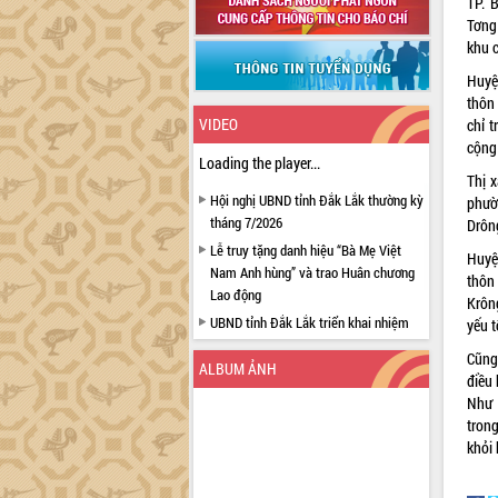
TP. 
Tơng
khu c
Huyệ
thôn 
VIDEO
chỉ t
cộng 
Loading the player...
Thị 
Hội nghị UBND tỉnh Đắk Lắk thường kỳ
phươ
tháng 7/2026
Drôn
Lễ truy tặng danh hiệu “Bà Mẹ Việt
Huyệ
Nam Anh hùng” và trao Huân chương
thôn 
Lao động
Krông
UBND tỉnh Đắk Lắk triển khai nhiệm
yếu t
vụ 6 tháng cuối năm 2026
Cũng
ALBUM ẢNH
Kỳ họp thứ Hai, Hội đồng nhân dân
điều 
tỉnh khóa XI quyết nghị nhiều nội dung
Như 
quan trọng
trong
Bí thư Tỉnh ủy Lương Nguyễn Minh
khỏi
Triết thăm, tặng quà người có công với
cách mạng