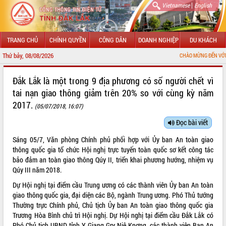
|
Vietnamese
English
TRANG CHỦ
CHÍNH QUYỀN
CÔNG DÂN
DOANH NGHIỆP
DU KHÁCH
Thứ bảy, 08/08/2026
CHÀO MỪNG ĐẾN VỚI CỔNG THÔNG TIN ĐI
GIỚI THIỆU
Đắk Lắk là một trong 9 địa phương có số người chết vì
tai nạn giao thông giảm trên 20% so với cùng kỳ năm
LÃNH ĐẠO UBND TỈNH
2017.
(05/07/2018, 16:07)
TIN TỨC SỰ KIỆN
Đọc bài viết
SỞ, BAN, NGÀNH
Sáng 05/7, Văn phòng Chính phủ phối hợp với Ủy ban An toàn giao
thông quốc gia tổ chức Hội nghị trực tuyến toàn quốc sơ kết công tác
UBND CÁC XÃ, PHƯỜNG
bảo đảm an toàn giao thông Qúy II, triển khai phương hướng, nhiệm vụ
Qúy III năm 2018.
THÔNG TIN CHỈ ĐẠO ĐIỀU HÀNH
Dự Hội nghị tại điểm cầu Trung ương có các thành viên Ủy ban An toàn
giao thông quốc gia, đại diện các Bộ, ngành Trung ương. Phó Thủ tướng
HỆ THỐNG VĂN BẢN
Thường trực Chính phủ, Chủ tịch Ủy ban An toàn giao thông quốc gia
Trương Hòa Bình chủ trì Hội nghị. Dự Hội nghị tại điểm cầu Đắk Lắk có
VĂN BẢN HĐND TỈNH
Phó Chủ tịch UBND tỉnh Y Giang Gry Niê Knơng, các thành viên Ban An