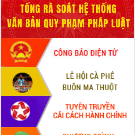
Thứ trưởng Bộ Y tế làm việc với tỉnh
Đắk Lắk về phát triển nhân lực y tế
cho trạm y tế cấp xã
Du lịch Đắk Lắk nâng tầm trải nghiệm
du khách thông qua Hệ thống cơ sở dữ
liệu và Bản đồ số
Tập huấn ứng dụng trí tuệ nhân tạo (AI)
trong thương mại điện tử năm 2026
Đoàn đại biểu Quốc hội tỉnh Đắk Lắk
trao đổi thông tin trước Kỳ họp thứ
nhất, Quốc hội khóa XVI
Quyết liệt cải cách hành chính, khơi
thông nguồn lực phát triển
Nâng cao hiệu lực, hiệu quả HĐND
tỉnh thông qua hiện đại hóa hành chính
Xã Ea Phê gắn cải cách hành chính với
chuyển đổi số
Phó Chủ tịch Thường trực UBND tỉnh
Hồ Thị Nguyên Thảo làm việc tại Trung
tâm Phục vụ hành chính công xã Ea
Phê