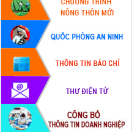
Xây dựng nền hành chính số đồng
hành cùng nông dân dân, doanh nghiệp
Giai đoạn 2026-2030, Đắk Lắk phấn
đấu có 77% xã đạt chuẩn nông thôn
mới
Chuyển đổi số 'mở đường' cho nông
nghiệp Đắk Lắk tăng trưởng bứt phá
Triển khai đồng bộ đo đạc, lập hồ sơ
địa chính, hoàn thiện cơ sở dữ liệu đất
đai
Ứng dụng sinh trắc học - Bước tiến
trong hành trình chuyển đổi số tại Đắk
Lắk
Đắk Lắk nâng cao hiệu quả công tác
Đảng từ Sổ tay đảng viên điện tử
Đắk Lắk đẩy mạnh nuôi biển công
nghệ, hướng tới phát triển thủy sản
bền vững
Tập huấn nâng cao năng lực triển khai
chuyển đổi số cho cán bộ, công chức