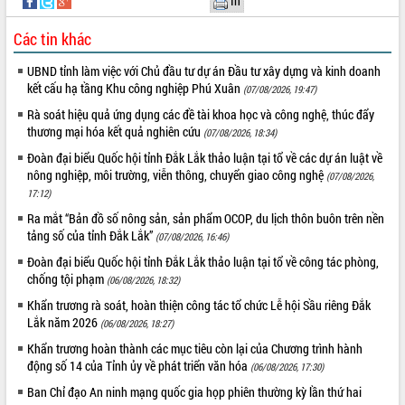
In
Hội thảo khoa học “Giải pháp thúc đẩy
phát triển nền kinh tế xanh tại tỉnh
Các tin khác
Đắk Lắk”
UBND tỉnh làm việc với Chủ đầu tư dự án Đầu tư xây dựng và kinh doanh
Tăng cường giám sát, đôn đốc thực
kết cấu hạ tầng Khu công nghiệp Phú Xuân
(07/08/2026, 19:47)
hiện nhiệm vụ quản lý tài sản công
hàng tuần
Rà soát hiệu quả ứng dụng các đề tài khoa học và công nghệ, thúc đẩy
thương mại hóa kết quả nghiên cứu
(07/08/2026, 18:34)
Tháo gỡ những vướng mắc, đẩy mạnh
công tác cải cách thủ tục hành chính
Đoàn đại biểu Quốc hội tỉnh Đắk Lắk thảo luận tại tổ về các dự án luật về
tại Trung tâm Phục vụ hành chính
nông nghiệp, môi trường, viễn thông, chuyển giao công nghệ
(07/08/2026,
công tỉnh
17:12)
Đắk Lắk: Tôn vinh 46 giải pháp tại Hội
Ra mắt “Bản đồ số nông sản, sản phẩm OCOP, du lịch thôn buôn trên nền
thi Sáng tạo Kỹ thuật 2024 - 2025
tảng số của tỉnh Đắk Lắk”
(07/08/2026, 16:46)
Đắk Lắk rà soát, điều chỉnh Đề án 190
Đoàn đại biểu Quốc hội tỉnh Đắk Lắk thảo luận tại tổ về công tác phòng,
về phát triển nuôi trồng thủy sản
chống tội phạm
(06/08/2026, 18:32)
Phó Chủ tịch UBND tỉnh Đắk Lắk
Khẩn trương rà soát, hoàn thiện công tác tổ chức Lễ hội Sầu riêng Đắk
Trương Công Thái kiểm tra thực địa
Lắk năm 2026
(06/08/2026, 18:27)
Dự án cao tốc Khánh Hòa - Buôn Ma
Thuột
Khẩn trương hoàn thành các mục tiêu còn lại của Chương trình hành
động số 14 của Tỉnh ủy về phát triển văn hóa
(06/08/2026, 17:30)
Định vị cà phê Việt Nam như một “di
sản sống” trong dòng chảy toàn cầu
Ban Chỉ đạo An ninh mạng quốc gia họp phiên thường kỳ lần thứ hai