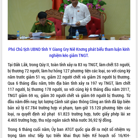
quan trọng
Bí thư Tỉnh ủy Lương Nguyễn Minh
Triết thăm, tặng quà người có công với
cách mạng
Rà soát, hoàn thiện hệ thống thiết chế
văn hóa, thể thao đáp ứng yêu cầu
LIÊN KẾT WEB
phát triển mới
Phó Chủ tịch UBND tỉnh Y Giang Gry Niê Knơng phát biểu tham luận kinh
Thường trực HĐND tỉnh Đắk Lắk gặp
nghiệm kéo giảm TNGT.
mặt Đoàn chuyên gia y tế TP. Hồ Chí
Tại Đắk Lắk, trong Qúy II, toàn tỉnh xảy ra 83 vụ TNGT, làm chết 53 người,
Minh
THỐNG KÊ TRUY CẬP
bị thương 72 người, làm hư hỏng 127 phương tiện các loại, so với cùng kỳ
Lễ truy điệu và an táng hài cốt liệt sĩ
năm trước giảm 51 vụ, giảm 22 người chết và giảm 26 người bị thương.
tại Nghĩa trang Liệt sĩ xã Sơn Hòa
Hôm nay:
33661
Qua 6 tháng đầu năm, trên địa bàn tỉnh xảy ra 197 vụ TNGT, làm chết
Bàn giải pháp tháo gỡ khó khăn trong
Tất cả:
66078984
117 người, bị thương 178 người, so với cùng kỳ 6 tháng đầu năm 2017,
xuất khẩu sầu riêng và triển khai quy
TNGT giảm 69 vụ, giảm 30 người chết và giảm 69 người bị thương. Từ
định EUDR
đầu năm đến nay, lực lượng Cảnh sát giao thông Công an tỉnh đã lập biên
Thứ trưởng Bộ Nông nghiệp và Môi
bản xử lý 67.784 trường hợp vi phạm, tạm giữ 15.120 phương tiện các
trường Nguyễn Hoàng Hiệp khảo sát
loại, ra quyết định xử phạt 61.823 trường hợp, tước giấy phép lái xe
vùng trồng và doanh nghiệp đóng gói
4.465 trường hợp, thu nộp ngân sách Nhà nước 36,92 tỷ đồng.
sầu riêng tại Đắk Lắk
Trong 6 tháng cuối năm, Ủy ban ATGT quốc gia đề ra một số nhiệm vụ
Trình diễn nghệ thuật chế biến các
trọng tâm như: tiếp tục triển khai thực hiện Kế hoạch số 16/KH-