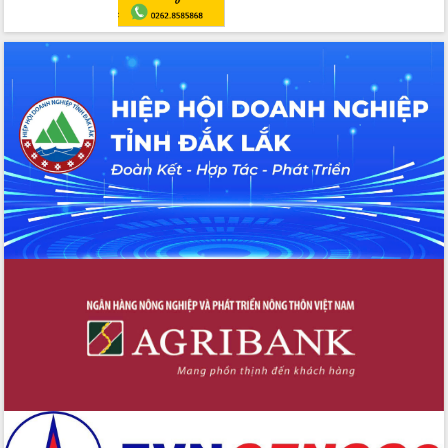
tác bầu cử tỉnh Đắk Lắk
Hội nghị Báo cáo viên Trung ương
tháng 01/2026
Phó Thủ tướng Hồ Quốc Dũng đánh giá
cao kết quả Chiến dịch Quang Trung
tại Đắk Lắk
Hội nghị Ban Chấp hành Đảng bộ tỉnh
Đắk Lắk lần thứ 2 (mở rộng)
Tập trung giải phóng mặt bằng, đẩy
nhanh tiến độ Tuyến đường bộ ven
biển
Gỡ khó, khởi công xây dựng, sửa chữa
toàn bộ nhà ở cho hộ dân đúng tiến độ
đề ra
UBND tỉnh Đắk Lắk tổng kết công tác
quốc phòng, quân sự địa phương năm
2025
Tập trung triển khai quyết liệt, đồng bộ
các giải pháp nhằm thực hiện hiệu quả
các nhiệm vụ đề ra năm 2025
Phát huy vai trò của người có uy tín