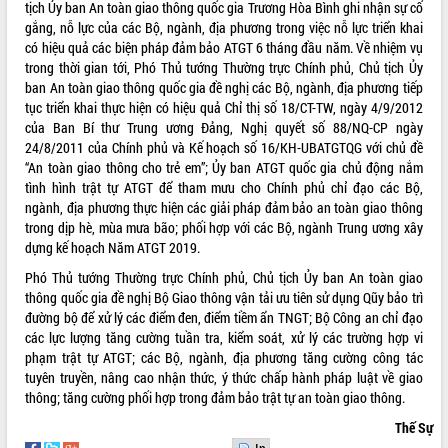
Quy hoạch và Xúc tiến đầu tư tỉnh Đắk
tịch Ủy ban An toàn giao thông quốc gia Trương Hòa Bình ghi nhận sự cố
Lắk
gắng, nỗ lực của các Bộ, ngành, địa phương trong việc nỗ lực triển khai
Khơi thông điểm nghẽn, đẩy nhanh
có hiệu quả các biện pháp đảm bảo ATGT 6 tháng đầu năm. Về nhiệm vụ
giải ngân vốn khắc phục thiên tai
trong thời gian tới, Phó Thủ tướng Thường trực Chính phủ, Chủ tịch Ủy
ban An toàn giao thông quốc gia đề nghị các Bộ, ngành, địa phương tiếp
HĐND tỉnh thông qua điều chỉnh Quy
tục triển khai thực hiện có hiệu quả Chỉ thị số 18/CT-TW, ngày 4/9/2012
hoạch tỉnh thời kỳ 2021-2030
của Ban Bí thư Trung ương Đảng, Nghị quyết số 88/NQ-CP ngày
Hội thảo góp ý hồ sơ điều chỉnh quy
24/8/2011 của Chính phủ và Kế hoạch số 16/KH-UBATGTQG với chủ đề
hoạch tỉnh Đắk Lắk thời kỳ 2021-2030,
“An toàn giao thông cho trẻ em”; Ủy ban ATGT quốc gia chủ động nắm
tầm nhìn đến năm 2050
tình hình trật tự ATGT để tham mưu cho Chính phủ chỉ đạo các Bộ,
Nâng cao hiệu quả hoạt động của các
ngành, địa phương thực hiện các giải pháp đảm bảo an toàn giao thông
doanh nghiệp nhà nước
trong dịp hè, mùa mưa bão; phối hợp với các Bộ, ngành Trung ương xây
Hội nghị triển khai kết nối mạng
dựng kế hoạch Năm ATGT 2019.
truyền số liệu chuyên dùng phục vụ cơ
Phó Thủ tướng Thường trực Chính phủ, Chủ tịch Ủy ban An toàn giao
quan Đảng, Nhà nước
thông quốc gia đề nghị Bộ Giao thông vận tải ưu tiên sử dụng Qũy bảo trì
Lễ phát động chuỗi hoạt động chung
đường bộ để xử lý các điểm đen, điểm tiềm ẩn TNGT; Bộ Công an chỉ đạo
tay làm sạch môi trường
các lực lượng tăng cường tuần tra, kiểm soát, xử lý các trường hợp vi
Xã Ea Kar bước chuyển mình trong
phạm trật tự ATGT; các Bộ, ngành, địa phương tăng cường công tác
công tác cải cách hành chính mô hình
tuyên truyền, nâng cao nhận thức, ý thức chấp hành pháp luật về giao
mới
thông; tăng cường phối hợp trong đảm bảo trật tự an toàn giao thông.
UBND tỉnh họp báo định kỳ tháng 4
Thế Sự
năm 2026