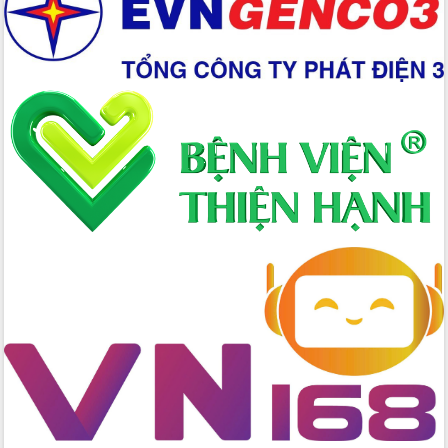
trong phòng chống tảo hôn và hôn
nhân cận huyết thống
Nông sản Tây Nguyên thu hút doanh
nghiệp nước ngoài
Đắk Lắk định vị thương hiệu du lịch
“Biển – Rừng – Cà phê” trong không
gian phát triển mới
Hội nghị chia sẻ kinh nghiệm, chuyển
giao kỹ thuật y tế, định hướng phát
triển chuyên sâu đến 2030
Chuyển đổi số mở ra không gian phát
triển trong lĩnh vực văn hóa, du lịch
Công bố quyết định của Ban Thường
vụ Tỉnh ủy về công tác cán bộ.
Thủ tướng Phạm Minh Chính: Khẩn
trương tái thiết cuộc sống người dân
sau thiên tai
Tập trung nâng cao chất lượng, tổ
chức sản xuất sầu riêng theo hướng
bền vững