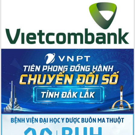
Đẩy nhanh công tác khắc phục, ổn
định đời sống Nhân dân sau bão số 13
Bí thư Tỉnh ủy Lương Nguyễn Minh
Triết dự Ngày hội đại đoàn kết tại
Buôn Đăk Tuôr, xã Cư Pui
Khởi công xây dựng Trường Phổ thông
nội trú liên cấp tiểu học và THCS xã Ia
Rvê
Phó Thủ tướng Chính phủ Mai Văn
Chính chia sẻ, động viên người dân
chịu ảnh hưởng nặng từ bão số 13
Chủ tịch UBND tỉnh kiểm tra công tác
phòng, chống bão số 13 tại các địa
bàn xung yếu
Tập trung đẩy nhanh giải ngân nguồn
vốn các chương trình mục tiêu quốc
gia
Xã Ea H'leo giữ vững và nâng cao chất
lượng các tiêu chí nông thôn mới
Công bố quyết định của Ban Thường
vụ Tỉnh ủy về công tác cán bộ