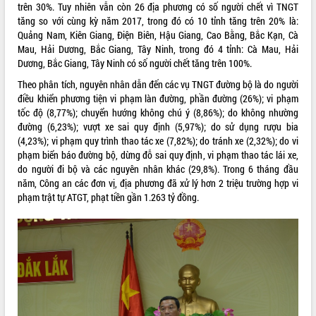
trên 30%. Tuy nhiên vẫn còn 26 địa phương có số người chết vì TNGT
VIDEO
tăng so với cùng kỳ năm 2017, trong đó có 10 tỉnh tăng trên 20% là:
Quảng Nam, Kiên Giang, Điện Biên, Hậu Giang, Cao Bằng, Bắc Kạn, Cà
Mau, Hải Dương, Bắc Giang, Tây Ninh, trong đó 4 tỉnh: Cà Mau, Hải
Dương, Bắc Giang, Tây Ninh có số người chết tăng trên 100%.
Theo phân tích, nguyên nhân dẫn đến các vụ TNGT đường bộ là do người
điều khiển phương tiện vi phạm làn đường, phần đường (26%); vi phạm
tốc độ (8,77%); chuyển hướng không chú ý (8,86%); do không nhường
đường (6,23%); vượt xe sai quy định (5,97%); do sử dụng rượu bia
(4,23%); vi phạm quy trình thao tác xe (7,82%); do tránh xe (2,32%); do vi
phạm biển báo đường bộ, dừng đỗ sai quy định, vi phạm thao tác lái xe,
Khám bệnh, cấp phát thuốc miễn phí
do người đi bộ và các nguyên nhân khác (29,8%). Trong 6 tháng đầu
và tặng quà người dân xã Cư Pui
năm, Công an các đơn vị, địa phương đã xử lý hơn 2 triệu trường hợp vi
Hội nghị UBND tỉnh Đắk Lắk thường kỳ
phạm trật tự ATGT, phạt tiền gần 1.263 tỷ đồng.
tháng 7/2026
Lễ truy tặng danh hiệu “Bà Mẹ Việt
Nam Anh hùng” và trao Huân chương
Lao động
ALBUM ẢNH
UBND tỉnh Đắk Lắk triển khai nhiệm
vụ 6 tháng cuối năm 2026
Kỳ họp thứ Hai, Hội đồng nhân dân
tỉnh khóa XI quyết nghị nhiều nội dung