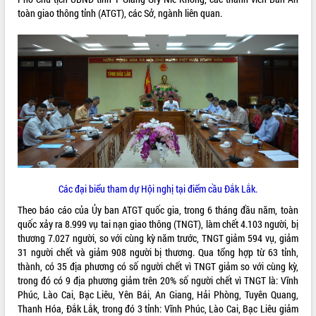
toàn giao thông tỉnh (ATGT), các Sở, ngành liên quan.
ĐIỂM TIN VĂN BẢN
QUY HOẠCH - KẾ HOẠCH
Các đại biểu tham dự Hội nghị tại điểm cầu Đắk Lắk.
Theo báo cáo của Ủy ban ATGT quốc gia, trong 6 tháng đầu năm, toàn
quốc xảy ra 8.999 vụ tai nạn giao thông (TNGT), làm chết 4.103 người, bị
thương 7.027 người, so với cùng kỳ năm trước, TNGT giảm 594 vụ, giảm
31 người chết và giảm 908 người bị thương. Qua tổng hợp từ 63 tỉnh,
thành, có 35 địa phương có số người chết vì TNGT giảm so với cùng kỳ,
trong đó có 9 địa phương giảm trên 20% số người chết vì TNGT là: Vĩnh
Phúc, Lào Cai, Bạc Liêu, Yên Bái, An Giang, Hải Phòng, Tuyên Quang,
Thanh Hóa, Đắk Lắk, trong đó 3 tỉnh: Vĩnh Phúc, Lào Cai, Bạc Liêu giảm