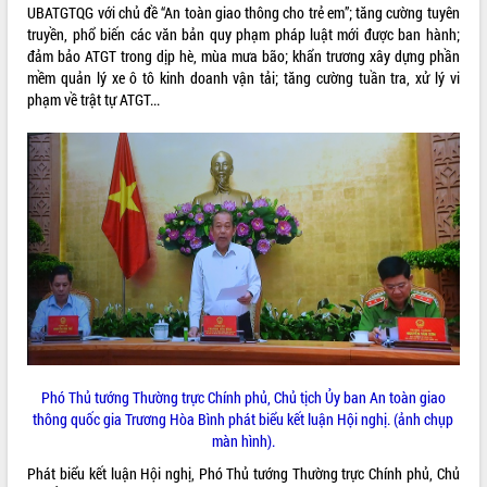
món ăn từ sầu riêng
UBATGTQG với chủ đề “An toàn giao thông cho trẻ em”; tăng cường tuyên
Đắk Lắk công bố Quy hoạch và xúc
truyền, phổ biến các văn bản quy phạm pháp luật mới được ban hành;
tiến đầu tư tỉnh
đảm bảo ATGT trong dịp hè, mùa mưa bão; khẩn trương xây dựng phần
mềm quản lý xe ô tô kinh doanh vận tải; tăng cường tuần tra, xử lý vi
Ngành cá ngừ Đắk Lắk chủ động thích
phạm về trật tự ATGT...
ứng để giữ vững thị trường xuất khẩu
Diễn đàn Kinh tế tư nhân Việt Nam đột
phá cơ chế - Hợp tác công tư
Đề án 06 tạo bước ngoặt đột phá trong
cải cách hành chính tỉnh Đắk Lắk
Kết nối tour, đẩy mạnh chuyển đổi số
để phát triển du lịch Đắk Lắk
Khởi động Dự án Đầu tư xây dựng hạ
tầng kỹ thuật Cụm công nghiệp Tân
Tiến
Gặp mặt các cơ quan báo chí nhân Kỷ
niệm 101 năm Ngày Báo chí Cách
mạng Việt Nam
Phó Thủ tướng Thường trực Chính phủ, Chủ tịch Ủy ban An toàn giao
Đắk Lắk sơ kết 4 năm triển khai thực
thông quốc gia Trương Hòa Bình phát biểu kết luận Hội nghị. (ảnh chụp
hiện Đề án 06 của Chính phủ
màn hình).
Họp báo thông tin về Hội nghị Công bố
Phát biểu kết luận Hội nghị, Phó Thủ tướng Thường trực Chính phủ, Chủ