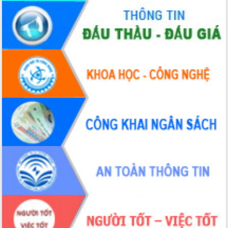
cấp xã
Đắk Lắk phát động hưởng ứng Ngày
Quyền của người tiêu dùng Việt Nam
2026
Đẩy mạnh cải cách hành chính, quyết
tâm đạt được mục tiêu tăng trưởng
hai con số trong năm 2026
Tổ chức trang trọng Lễ hội Đền thờ
Lương Văn Chánh năm 2026
Phó Bí thư Tỉnh ủy Đắk Lắk Đỗ Hữu
Huy giữ chức Bí thư Đảng ủy Ủy Ban
Nhân dân tỉnh
Bệnh án điện tử thúc đẩy chuyển đổi
số y tế tại Đắk Lắk
Chuyển đổi số thư viện: Mở rộng
không gian tri thức trong thời đại số
Đánh giá, rút kinh nghiệm công tác tổ
chức diễn tập trước ngày bầu cử
Chương trình “Gặp gỡ hữu nghị –
Friendship Meeting New Year 2026”