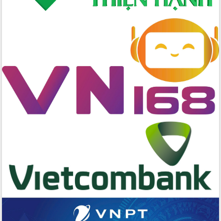
Đẩy nhanh công tác khắc phục, ổn
định đời sống Nhân dân sau bão số 13
Bí thư Tỉnh ủy Lương Nguyễn Minh
Triết dự Ngày hội đại đoàn kết tại
Buôn Đăk Tuôr, xã Cư Pui
Khởi công xây dựng Trường Phổ thông
nội trú liên cấp tiểu học và THCS xã Ia
Rvê
Phó Thủ tướng Chính phủ Mai Văn
Chính chia sẻ, động viên người dân
chịu ảnh hưởng nặng từ bão số 13
Chủ tịch UBND tỉnh kiểm tra công tác
phòng, chống bão số 13 tại các địa
bàn xung yếu
Tập trung đẩy nhanh giải ngân nguồn
vốn các chương trình mục tiêu quốc
gia
Xã Ea H'leo giữ vững và nâng cao chất
lượng các tiêu chí nông thôn mới
Công bố quyết định của Ban Thường
vụ Tỉnh ủy về công tác cán bộ