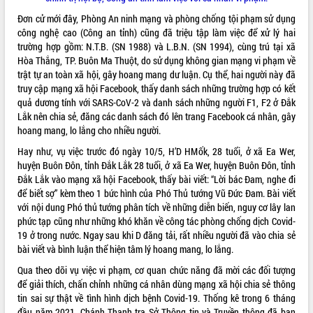
Đơn cử mới đây, Phòng An ninh mạng và phòng chống tội phạm sử dụng
VIDEO
công nghệ cao (Công an tỉnh) cũng đã triệu tập làm việc để xử lý hai
trường hợp gồm: N.T.B. (SN 1988) và L.B.N. (SN 1994), cùng trú tại xã
Hòa Thắng, TP. Buôn Ma Thuột, do sử dụng không gian mạng vi phạm về
trật tự an toàn xã hội, gây hoang mang dư luận. Cụ thể, hai người này đã
truy cập mạng xã hội Facebook, thấy danh sách những trường hợp có kết
quả dương tính với SARS-CoV-2 và danh sách những người F1, F2 ở Đắk
Lắk nên chia sẻ, đăng các danh sách đó lên trang Facebook cá nhân, gây
hoang mang, lo lắng cho nhiều người.
Hay như, vụ việc trước đó ngày 10/5, H’D HMốk, 28 tuổi, ở xã Ea Wer,
Khám bệnh, cấp phát thuốc miễn phí
huyện Buôn Đôn, tỉnh Đắk Lắk 28 tuổi, ở xã Ea Wer, huyện Buôn Đôn, tỉnh
và tặng quà người dân xã Cư Pui
Đắk Lắk vào mạng xã hội Facebook, thấy bài viết: “Lời bác Đam, nghe đi
Hội nghị UBND tỉnh Đắk Lắk thường kỳ
để biết sợ” kèm theo 1 bức hình của Phó Thủ tướng Vũ Đức Đam. Bài viết
tháng 7/2026
với nội dung Phó thủ tướng phân tích về những diễn biến, nguy cơ lây lan
Lễ truy tặng danh hiệu “Bà Mẹ Việt
phức tạp cũng như những khó khăn về công tác phòng chống dịch Covid-
Nam Anh hùng” và trao Huân chương
19 ở trong nước. Ngay sau khi D đăng tải, rất nhiều người đã vào chia sẻ
Lao động
bài viết và bình luận thể hiện tâm lý hoang mang, lo lắng.
ALBUM ẢNH
UBND tỉnh Đắk Lắk triển khai nhiệm
Qua theo dõi vụ việc vi phạm, cơ quan chức năng đã mời các đối tượng
vụ 6 tháng cuối năm 2026
để giải thích, chấn chỉnh những cá nhân dùng mạng xã hội chia sẻ thông
Kỳ họp thứ Hai, Hội đồng nhân dân
tin sai sự thật về tình hình dịch bệnh Covid-19. Thống kê trong 6 tháng
tỉnh khóa XI quyết nghị nhiều nội dung
đầu năm 2021, Chánh Thanh tra Sở Thông tin và Truyền thông đã ban