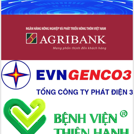
trong phòng chống tảo hôn và hôn
nhân cận huyết thống
Nông sản Tây Nguyên thu hút doanh
nghiệp nước ngoài
Đắk Lắk định vị thương hiệu du lịch
“Biển – Rừng – Cà phê” trong không
gian phát triển mới
Hội nghị chia sẻ kinh nghiệm, chuyển
giao kỹ thuật y tế, định hướng phát
triển chuyên sâu đến 2030
Chuyển đổi số mở ra không gian phát
triển trong lĩnh vực văn hóa, du lịch
Công bố quyết định của Ban Thường
vụ Tỉnh ủy về công tác cán bộ.
Thủ tướng Phạm Minh Chính: Khẩn
trương tái thiết cuộc sống người dân
sau thiên tai
Tập trung nâng cao chất lượng, tổ
chức sản xuất sầu riêng theo hướng
bền vững