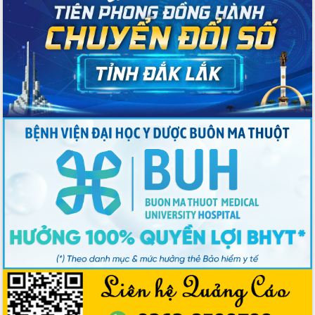
Nâng cao trách nhiệm người đứng
đầu, phát huy tinh thần chủ động,
sáng tạo để đảm bảo tiến độ giải ngân
vốn đầu tư công năm 2025
Sở Công Thương đột phá số hóa 100%
thủ tục trực tuyến lấy sự hài lòng của
doanh nghiệp làm thước đo phục vụ
Đảm bảo công tác bầu cử triển khai
đúng tiến độ, quy trình theo luật định
Ban Tuyên giáo và Dân vận Trung ương
tập huấn công tác khoa giáo năm 2025
Đắk Lắk hưởng ứng Ngày Pháp luật
Việt Nam 2025 và biểu dương 25 tập
thể, cá nhân tiêu biểu
Hội nghị lần thứ nhất Ban Chỉ đạo
công tác bầu cử tỉnh Đắk Lắk
Hội nghị UBND tỉnh thường kỳ tháng
10 năm 2025
Kỳ họp chuyên đề lần thứ Ba, HĐND
tỉnh khóa X