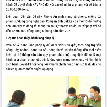
quan trọng
hành 05 quyết định XPVPHC đối với các cá nhân vi phạm, với số tiền là
25.000.000 đồng.
Bí thư Tỉnh ủy Lương Nguyễn Minh
Triết thăm, tặng quà người có công với
Liên quan đến vấn đề này, Phòng An ninh mạng và phòng, chống tội
cách mạng
phạm sử dụng công nghệ cao, Công an tỉnh Đắk Lắk đã mời 13 đối tượng
Rà soát, hoàn thiện hệ thống thiết chế
đến làm việc vì đăng tải thông tin sai sự thật về Covid-19, xử phạt với số
văn hóa, thể thao đáp ứng yêu cầu
tiền 12.500.000 đồng trong 6 tháng đầu năm 2021.
LIÊN KẾT WEB
phát triển mới
Tiếp tục hoàn thiện hành lang pháp lý
Thường trực HĐND tỉnh Đắk Lắk gặp
Chia sẻ về hành lang pháp lý để xử lý “Virus tin giả”, theo ông Nguyễn
mặt Đoàn chuyên gia y tế TP. Hồ Chí
Công Bẩy, Chánh Thanh tra Sở Thông tin và Truyền thông, đến thời điểm
Minh
THỐNG KÊ TRUY CẬP
hiện tại, hệ thống văn bản quy phạm pháp luật quy định để xử lý mọi
Lễ truy điệu và an táng hài cốt liệt sĩ
hành vi vi phạm pháp luật trên không gian mạng nói chung và tình hình
tại Nghĩa trang Liệt sĩ xã Sơn Hòa
Hôm nay:
16614
dịch bệnh Covid-19 nói riêng (xử lý hành chính hoặc hình sự) là đủ để cho
Bàn giải pháp tháo gỡ khó khăn trong
Tất cả:
66061937
các cơ quan có thẩm quyền áp dụng.
xuất khẩu sầu riêng và triển khai quy
định EUDR
Thứ trưởng Bộ Nông nghiệp và Môi
trường Nguyễn Hoàng Hiệp khảo sát
vùng trồng và doanh nghiệp đóng gói
sầu riêng tại Đắk Lắk
Trình diễn nghệ thuật chế biến các