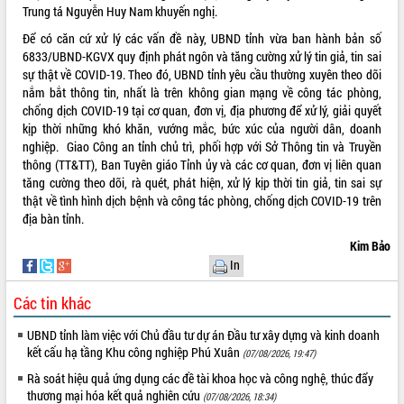
Trung tá Nguyễn Huy Nam khuyến nghị.
Hội thảo khoa học “Giải pháp thúc đẩy
phát triển nền kinh tế xanh tại tỉnh
Để có căn cứ xử lý các vấn đề này, UBND tỉnh vừa ban hành bản số
Đắk Lắk”
6833/UBND-KGVX quy định phát ngôn và tăng cường xử lý tin giả, tin sai
sự thật về COVID-19. Theo đó, UBND tỉnh yêu cầu thường xuyên theo dõi
Tăng cường giám sát, đôn đốc thực
nắm bắt thông tin, nhất là trên không gian mạng về công tác phòng,
hiện nhiệm vụ quản lý tài sản công
chống dịch COVID-19 tại cơ quan, đơn vị, địa phương để xử lý, giải quyết
hàng tuần
kịp thời những khó khăn, vướng mắc, bức xúc của người dân, doanh
Tháo gỡ những vướng mắc, đẩy mạnh
nghiệp. Giao Công an tỉnh chủ trì, phối hợp với Sở Thông tin và Truyền
công tác cải cách thủ tục hành chính
thông (TT&TT), Ban Tuyên giáo Tỉnh ủy và các cơ quan, đơn vị liên quan
tại Trung tâm Phục vụ hành chính
tăng cường theo dõi, rà quét, phát hiện, xử lý kịp thời tin giả, tin sai sự
công tỉnh
thật về tình hình dịch bệnh và công tác phòng, chống dịch COVID-19 trên
Đắk Lắk: Tôn vinh 46 giải pháp tại Hội
địa bàn tỉnh.
thi Sáng tạo Kỹ thuật 2024 - 2025
Kim Bảo
Đắk Lắk rà soát, điều chỉnh Đề án 190
In
về phát triển nuôi trồng thủy sản
Phó Chủ tịch UBND tỉnh Đắk Lắk
Các tin khác
Trương Công Thái kiểm tra thực địa
Dự án cao tốc Khánh Hòa - Buôn Ma
UBND tỉnh làm việc với Chủ đầu tư dự án Đầu tư xây dựng và kinh doanh
Thuột
kết cấu hạ tầng Khu công nghiệp Phú Xuân
(07/08/2026, 19:47)
Định vị cà phê Việt Nam như một “di
Rà soát hiệu quả ứng dụng các đề tài khoa học và công nghệ, thúc đẩy
sản sống” trong dòng chảy toàn cầu
thương mại hóa kết quả nghiên cứu
(07/08/2026, 18:34)