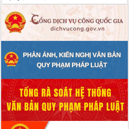
Thứ trưởng Bộ Y tế làm việc với tỉnh
Đắk Lắk về phát triển nhân lực y tế
cho trạm y tế cấp xã
Du lịch Đắk Lắk nâng tầm trải nghiệm
du khách thông qua Hệ thống cơ sở dữ
liệu và Bản đồ số
Tập huấn ứng dụng trí tuệ nhân tạo (AI)
trong thương mại điện tử năm 2026
Đoàn đại biểu Quốc hội tỉnh Đắk Lắk
trao đổi thông tin trước Kỳ họp thứ
nhất, Quốc hội khóa XVI
Quyết liệt cải cách hành chính, khơi
thông nguồn lực phát triển
Nâng cao hiệu lực, hiệu quả HĐND
tỉnh thông qua hiện đại hóa hành chính
Xã Ea Phê gắn cải cách hành chính với
chuyển đổi số
Phó Chủ tịch Thường trực UBND tỉnh
Hồ Thị Nguyên Thảo làm việc tại Trung
tâm Phục vụ hành chính công xã Ea
Phê