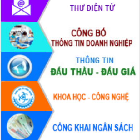
trưởng đạt 5,86% trong năm 2026
UBND tỉnh Đắk Lắk triển khai công tác
quốc phòng, quân sự địa phương năm
2026
Đắk Lắk tập trung toàn lực khắc phục
tồn tại IUU, sẵn sàng làm việc với
Đoàn thanh tra EC
Chủ tịch UBND tỉnh Tạ Anh Tuấn thăm,
chúc mừng các bệnh viện nhân Ngày
Thầy thuốc Việt Nam
Rộn ràng lễ hội truyền thống Sông
nước Đà Nông lần thứ I năm 2026
Kỳ họp Chuyên đề lần thứ Năm, HĐND
tỉnh Đắk Lắk thông qua các nghị quyết
quan trọng
Thống nhất danh sách giới thiệu ứng
cử đại biểu Quốc hội khoá XVI và đại
biểu HĐND tỉnh Đắk Lắk, nhiệm kỳ
2026-2031
Phát động hai phong trào thi đua quan