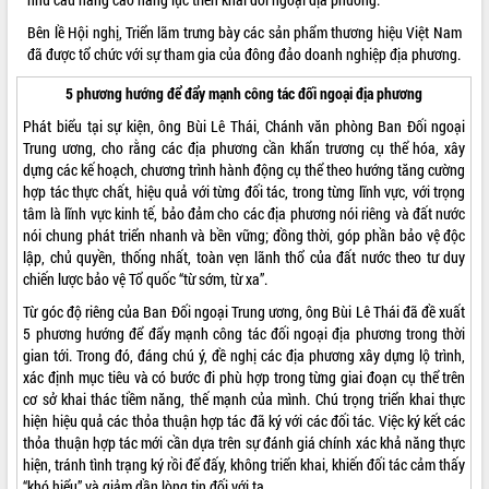
Định vị cà phê Việt Nam như một “di
sản sống” trong dòng chảy toàn cầu
Bên lề Hội nghị, Triển lãm trưng bày các sản phẩm thương hiệu Việt Nam
đã được tổ chức với sự tham gia của đông đảo doanh nghiệp địa phương.
Xây dựng nông thôn mới: Nâng cao đời
sống người dân từ những mô hình thiết
5 phương hướng để đẩy mạnh công tác đối ngoại địa phương
thực
Phát biểu tại sự kiện, ông Bùi Lê Thái, Chánh văn phòng Ban Đối ngoại
Quyết liệt tháo gỡ vướng mắc, đẩy
Trung ương, cho rằng các địa phương cần khẩn trương cụ thể hóa, xây
nhanh tiến độ các dự án trọng điểm
dựng các kế hoạch, chương trình hành động cụ thể theo hướng tăng cường
trong Khu kinh tế Nam Phú Yên
hợp tác thực chất, hiệu quả với từng đối tác, trong từng lĩnh vực, với trọng
Hòn Yến phát triển du lịch gắn với bảo
tâm là lĩnh vực kinh tế, bảo đảm cho các địa phương nói riêng và đất nước
tồn biển
nói chung phát triển nhanh và bền vững; đồng thời, góp phần bảo vệ độc
Lấy ý kiến điều chỉnh Quy hoạch tỉnh
lập, chủ quyền, thống nhất, toàn vẹn lãnh thổ của đất nước theo tư duy
Đắk Lắk thời kỳ 2021-2030, tầm nhìn
chiến lược bảo vệ Tổ quốc “từ sớm, từ xa”.
đến năm 2050
Từ góc độ riêng của Ban Đối ngoại Trung ương, ông Bùi Lê Thái đã đề xuất
Phát động chiến dịch 30 ngày đêm
5 phương hướng để đẩy mạnh công tác đối ngoại địa phương trong thời
giải phóng mặt bằng Tuyến đường bộ
gian tới. Trong đó, đáng chú ý, đề nghị các địa phương xây dựng lộ trình,
ven biển
xác định mục tiêu và có bước đi phù hợp trong từng giai đoạn cụ thể trên
Đắk Lắk nỗ lực thúc đẩy tăng trưởng
cơ sở khai thác tiềm năng, thế mạnh của mình. Chú trọng triển khai thực
kinh tế từ 10% trở lên trong Quý
hiện hiệu quả các thỏa thuận hợp tác đã ký với các đối tác. Việc ký kết các
II/2026
thỏa thuận hợp tác mới cần dựa trên sự đánh giá chính xác khả năng thực
Đắk Lắk ký kết thỏa thuận hợp tác về
hiện, tránh tình trạng ký rồi để đấy, không triển khai, khiến đối tác cảm thấy
chuyển đổi số giai đoạn 2026 – 2030
“khó hiểu” và giảm dần lòng tin đối với ta.