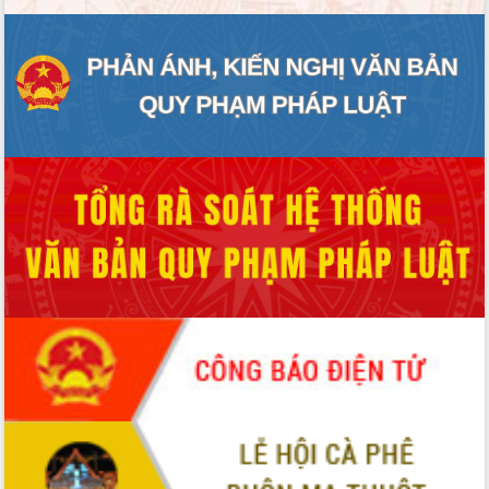
Tập huấn nâng cao năng lực triển khai
chuyển đổi số cho cán bộ, công chức
cấp xã
Đắk Lắk phát động hưởng ứng Ngày
Quyền của người tiêu dùng Việt Nam
2026
Đẩy mạnh cải cách hành chính, quyết
tâm đạt được mục tiêu tăng trưởng
hai con số trong năm 2026
Tổ chức trang trọng Lễ hội Đền thờ
Lương Văn Chánh năm 2026
Phó Bí thư Tỉnh ủy Đắk Lắk Đỗ Hữu
Huy giữ chức Bí thư Đảng ủy Ủy Ban
Nhân dân tỉnh
Bệnh án điện tử thúc đẩy chuyển đổi
số y tế tại Đắk Lắk
Chuyển đổi số thư viện: Mở rộng
không gian tri thức trong thời đại số
Đánh giá, rút kinh nghiệm công tác tổ
chức diễn tập trước ngày bầu cử