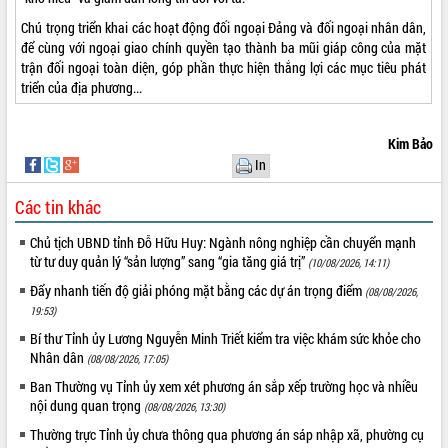
với Tập đoàn Bưu chính Viễn thông
Chú trọng triển khai các hoạt động đối ngoại Đảng và đối ngoại nhân dân,
Việt Nam
để cùng với ngoại giao chính quyền tạo thành ba mũi giáp công của mặt
Thứ trưởng Bộ Y tế làm việc với tỉnh
trận đối ngoại toàn diện, góp phần thực hiện thắng lợi các mục tiêu phát
Đắk Lắk về phát triển nhân lực y tế
triển của địa phương...
cho trạm y tế cấp xã
Du lịch Đắk Lắk nâng tầm trải nghiệm
du khách thông qua Hệ thống cơ sở dữ
Kim Bảo
liệu và Bản đồ số
In
Tập huấn ứng dụng trí tuệ nhân tạo (AI)
Các tin khác
trong thương mại điện tử năm 2026
Đoàn đại biểu Quốc hội tỉnh Đắk Lắk
Chủ tịch UBND tỉnh Đỗ Hữu Huy: Ngành nông nghiệp cần chuyển mạnh
trao đổi thông tin trước Kỳ họp thứ
từ tư duy quản lý “sản lượng” sang “gia tăng giá trị”
(10/08/2026, 14:11)
nhất, Quốc hội khóa XVI
Đẩy nhanh tiến độ giải phóng mặt bằng các dự án trọng điểm
(08/08/2026,
Quyết liệt cải cách hành chính, khơi
19:53)
thông nguồn lực phát triển
Bí thư Tỉnh ủy Lương Nguyễn Minh Triết kiểm tra việc khám sức khỏe cho
Nâng cao hiệu lực, hiệu quả HĐND
Nhân dân
(08/08/2026, 17:05)
tỉnh thông qua hiện đại hóa hành chính
Ban Thường vụ Tỉnh ủy xem xét phương án sắp xếp trường học và nhiều
Xã Ea Phê gắn cải cách hành chính với
nội dung quan trọng
chuyển đổi số
(08/08/2026, 13:30)
Phó Chủ tịch Thường trực UBND tỉnh
Thường trực Tỉnh ủy chưa thông qua phương án sáp nhập xã, phường cụ