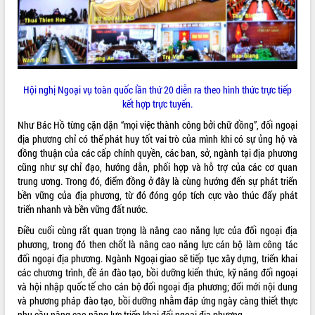
UBND tỉnh họp báo định kỳ tháng 4
năm 2026
Hội thảo khoa học “Giải pháp thúc đẩy
phát triển nền kinh tế xanh tại tỉnh
Đắk Lắk”
Hội nghị Ngoại vụ toàn quốc lần thứ 20 diễn ra theo hình thức trực tiếp
Tăng cường giám sát, đôn đốc thực
kết hợp trực tuyến.
hiện nhiệm vụ quản lý tài sản công
hàng tuần
Như Bác Hồ từng cặn dặn “mọi việc thành công bởi chữ đồng”, đối ngoại
Tháo gỡ những vướng mắc, đẩy mạnh
địa phương chỉ có thể phát huy tốt vai trò của mình khi có sự ủng hộ và
công tác cải cách thủ tục hành chính
đồng thuận của các cấp chính quyền, các ban, sở, ngành tại địa phương
tại Trung tâm Phục vụ hành chính
cũng như sự chỉ đạo, hướng dẫn, phối hợp và hỗ trợ của các cơ quan
công tỉnh
trung ương. Trong đó, điểm đồng ở đây là cùng hướng đến sự phát triển
bền vững của địa phương, từ đó đóng góp tích cực vào thúc đẩy phát
Đắk Lắk: Tôn vinh 46 giải pháp tại Hội
triển nhanh và bền vững đất nước.
thi Sáng tạo Kỹ thuật 2024 - 2025
Đắk Lắk rà soát, điều chỉnh Đề án 190
Điều cuối cùng rất quan trọng là nâng cao năng lực của đối ngoại địa
về phát triển nuôi trồng thủy sản
phương, trong đó then chốt là nâng cao năng lực cán bộ làm công tác
đối ngoại địa phương. Ngành Ngoại giao sẽ tiếp tục xây dựng, triển khai
Phó Chủ tịch UBND tỉnh Đắk Lắk
các chương trình, đề án đào tạo, bồi dưỡng kiến thức, kỹ năng đối ngoại
Trương Công Thái kiểm tra thực địa
và hội nhập quốc tế cho cán bộ đối ngoại địa phương; đổi mới nội dung
Dự án cao tốc Khánh Hòa - Buôn Ma
và phương pháp đào tạo, bồi dưỡng nhằm đáp ứng ngày càng thiết thực
Thuột
nhu cầu nâng cao năng lực triển khai đối ngoại địa phương.