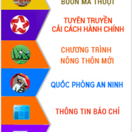
Chương trình “Gặp gỡ hữu nghị –
Friendship Meeting New Year 2026”
Bầu cử Quốc hội và HĐND: Cử tri Đắk
Lắk gửi gắm niềm tin, kỳ vọng vào lá
phiếu
Đắk Lắk sẵn sàng các điều kiện cho
Ngày hội bầu cử đại biểu Quốc hội
khóa XVI và HĐND các cấp nhiệm kỳ
2026-2031
Đảm bảo cuộc bầu cử đại biểu Quốc
hội và đại biểu HĐND các cấp diễn ra
an toàn, hiệu quả, đúng quy định
Thủ tướng Chính phủ Phạm Minh Chính
kiểm tra, chỉ đạo hoàn thành các dự
án cao tốc và thăm khu tái định cư tại
Đắk Lắk
Sôi nổi Hội đua ngựa truyền thống Gò
Thì Thùng mừng Xuân Bính Ngọ 2026
Lãnh đạo tỉnh dâng hương tưởng niệm
tại Đập Đồng Cam đầu Xuân Bính Ngọ
Ngành nông nghiệp phấn đấu tăng