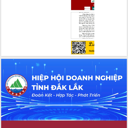
chức sản xuất sầu riêng theo hướng
bền vững
Đẩy nhanh công tác khắc phục, ổn
định đời sống Nhân dân sau bão số 13
Bí thư Tỉnh ủy Lương Nguyễn Minh
Triết dự Ngày hội đại đoàn kết tại
Buôn Đăk Tuôr, xã Cư Pui
Khởi công xây dựng Trường Phổ thông
nội trú liên cấp tiểu học và THCS xã Ia
Rvê
Phó Thủ tướng Chính phủ Mai Văn
Chính chia sẻ, động viên người dân
chịu ảnh hưởng nặng từ bão số 13
Chủ tịch UBND tỉnh kiểm tra công tác
phòng, chống bão số 13 tại các địa
bàn xung yếu
Tập trung đẩy nhanh giải ngân nguồn
vốn các chương trình mục tiêu quốc
gia
Xã Ea H'leo giữ vững và nâng cao chất
lượng các tiêu chí nông thôn mới