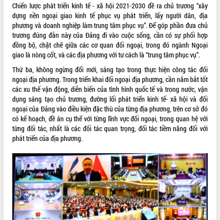
hiện Đề án 06 của Chính phủ
Chiến lược phát triển kinh tế - xã hội 2021-2030 đề ra chủ trương “xây
Họp báo thông tin về Hội nghị Công bố
dựng nền ngoại giao kinh tế phục vụ phát triển, lấy người dân, địa
Quy hoạch và Xúc tiến đầu tư tỉnh Đắk
phương và doanh nghiệp làm trung tâm phục vụ”. Để góp phần đưa chủ
Lắk
trương đúng đắn này của Đảng đi vào cuộc sống, cần có sự phối hợp
đồng bộ, chặt chẽ giữa các cơ quan đối ngoại, trong đó ngành Ngoại
Khơi thông điểm nghẽn, đẩy nhanh
giao là nòng cốt, và các địa phương với tư cách là “trung tâm phục vụ”.
giải ngân vốn khắc phục thiên tai
HĐND tỉnh thông qua điều chỉnh Quy
Thứ ba, không ngừng đổi mới, sáng tạo trong thực hiện công tác đối
hoạch tỉnh thời kỳ 2021-2030
ngoại địa phương. Trong triển khai đối ngoại địa phương, cần nắm bắt tốt
các xu thế vận động, diễn biến của tình hình quốc tế và trong nước, vận
Hội thảo góp ý hồ sơ điều chỉnh quy
dụng sáng tạo chủ trương, đường lối phát triển kinh tế- xã hội và đối
hoạch tỉnh Đắk Lắk thời kỳ 2021-2030,
ngoại của Đảng vào điều kiện đặc thù của từng địa phương, trên cơ sở đó
tầm nhìn đến năm 2050
có kế hoạch, đề án cụ thể với từng lĩnh vực đối ngoại, trong quan hệ với
Nâng cao hiệu quả hoạt động của các
từng đối tác, nhất là các đối tác quan trọng, đối tác tiềm năng đối với
doanh nghiệp nhà nước
phát triển của địa phương.
Hội nghị triển khai kết nối mạng
truyền số liệu chuyên dùng phục vụ cơ
quan Đảng, Nhà nước
Lễ phát động chuỗi hoạt động chung
tay làm sạch môi trường
Xã Ea Kar bước chuyển mình trong
công tác cải cách hành chính mô hình
mới