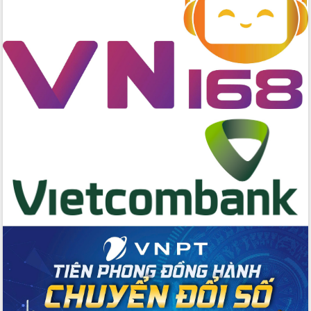
Kỳ họp chuyên đề lần thứ Ba, HĐND
tỉnh khóa X
Bí thư Tỉnh ủy Lương Nguyễn Minh
Triết kiểm tra việc thực hiện chống
khai thác IUU
Hội thảo chuyên đề “Hành trình xuất
khẩu nông sản Việt Nam qua thương
mại điện tử cùng Amazon”
Đại hội Thi đua yêu nước tỉnh Đắk Lắk
lần thứ I (2025-2030)
Đồng chí Lương Nguyễn Minh Triết
được chỉ định làm Bí thư Tỉnh ủy Đắk
Lắk nhiệm kỳ 2025 – 2030
Tập trung triển khai các giải pháp sản
xuất nông nghiệp bền vững, phát thải
thấp
Tọa đàm kỷ niệm 95 năm Ngày thành
lập Hội Liên hiệp Phụ nữ Việt Nam
Đắk Lắk tổ chức Ngày hội Chuyển đổi
số với chủ đề: “Công nghệ số - kiến
tạo tương lai”