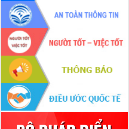
trọng trong kỷ nguyên mới
Hội nghị lần thứ tư Ban Chỉ đạo công
tác bầu cử tỉnh Đắk Lắk
Hội nghị Báo cáo viên Trung ương
tháng 01/2026
Phó Thủ tướng Hồ Quốc Dũng đánh giá
cao kết quả Chiến dịch Quang Trung
tại Đắk Lắk
Hội nghị Ban Chấp hành Đảng bộ tỉnh
Đắk Lắk lần thứ 2 (mở rộng)
Tập trung giải phóng mặt bằng, đẩy
nhanh tiến độ Tuyến đường bộ ven
biển
Gỡ khó, khởi công xây dựng, sửa chữa
toàn bộ nhà ở cho hộ dân đúng tiến độ
đề ra
UBND tỉnh Đắk Lắk tổng kết công tác
quốc phòng, quân sự địa phương năm
2025
Tập trung triển khai quyết liệt, đồng bộ
các giải pháp nhằm thực hiện hiệu quả