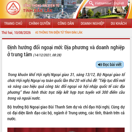
|
Vietnamese
English
TRANG CHỦ
CHÍNH QUYỀN
CÔNG DÂN
DOANH NGHIỆP
DU KHÁCH
Thứ hai, 10/08/2026
CỔNG THÔNG TIN ĐIỆN TỬ TỈNH ĐẮK LẮK
GIỚI THIỆU
Định hướng đối ngoại mới: Địa phương và doanh nghiệp
ở trung tâm
(14/12/2021, 08:28)
LÃNH ĐẠO UBND TỈNH
Đọc bài viết
TIN TỨC SỰ KIỆN
Trong khuôn khổ Hội nghị Ngoại giao 31, sáng 13/12, Bộ Ngoại giao tổ
SỞ, BAN, NGÀNH
chức Hội nghị Ngoại vụ toàn quốc lần thứ 20 với chủ đề: "Tiếp tục đổi mới
và nâng cao hiệu quả công tác đối ngoại và hội nhập quốc tế các địa
UBND CÁC XÃ, PHƯỜNG
phương” theo hình thức trực tiếp kết hợp trực tuyến với 300 điểm cầu
trong và ngoài nước.
THÔNG TIN CHỈ ĐẠO ĐIỀU HÀNH
Bộ trưởng Bộ Ngoại giao Bùi Thanh Sơn dự và chỉ đạo Hội nghị. Cùng dự
có đại diện lãnh đạo các bộ, ngành ở Trung ương, các tỉnh, thành trên cả
HỆ THỐNG VĂN BẢN
nước.
VĂN BẢN HĐND TỈNH