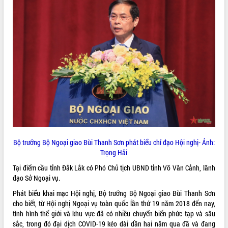
ĐIỂM TIN VĂN BẢN
QUY HOẠCH - KẾ HOẠCH
Bộ trưởng Bộ Ngoại giao Bùi Thanh Sơn phát biểu chỉ đạo Hội nghị- Ảnh:
Trọng Hải
Tại điểm cầu tỉnh Đắk Lắk có Phó Chủ tịch UBND tỉnh Võ Văn Cảnh, lãnh
đạo Sở Ngoại vụ.
Phát biểu khai mạc Hội nghị, Bộ trưởng Bộ Ngoại giao Bùi Thanh Sơn
cho biết, từ Hội nghị Ngoại vụ toàn quốc lần thứ 19 năm 2018 đến nay,
tình hình thế giới và khu vực đã có nhiều chuyển biến phức tạp và sâu
sắc, trong đó đại dịch COVID-19 kéo dài dần hai năm qua đã và đang