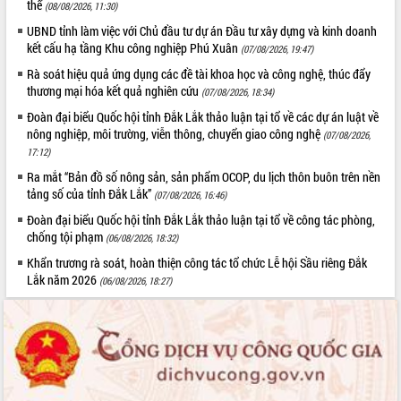
Hồ Thị Nguyên Thảo làm việc tại Trung
thể
(08/08/2026, 11:30)
tâm Phục vụ hành chính công xã Ea
UBND tỉnh làm việc với Chủ đầu tư dự án Đầu tư xây dựng và kinh doanh
Phê
kết cấu hạ tầng Khu công nghiệp Phú Xuân
(07/08/2026, 19:47)
Xây dựng nền hành chính số đồng
Rà soát hiệu quả ứng dụng các đề tài khoa học và công nghệ, thúc đẩy
hành cùng nông dân dân, doanh nghiệp
thương mại hóa kết quả nghiên cứu
(07/08/2026, 18:34)
Giai đoạn 2026-2030, Đắk Lắk phấn
Đoàn đại biểu Quốc hội tỉnh Đắk Lắk thảo luận tại tổ về các dự án luật về
đấu có 77% xã đạt chuẩn nông thôn
nông nghiệp, môi trường, viễn thông, chuyển giao công nghệ
(07/08/2026,
mới
17:12)
Chuyển đổi số 'mở đường' cho nông
Ra mắt “Bản đồ số nông sản, sản phẩm OCOP, du lịch thôn buôn trên nền
nghiệp Đắk Lắk tăng trưởng bứt phá
tảng số của tỉnh Đắk Lắk”
(07/08/2026, 16:46)
Triển khai đồng bộ đo đạc, lập hồ sơ
địa chính, hoàn thiện cơ sở dữ liệu đất
Đoàn đại biểu Quốc hội tỉnh Đắk Lắk thảo luận tại tổ về công tác phòng,
chống tội phạm
đai
(06/08/2026, 18:32)
Ứng dụng sinh trắc học - Bước tiến
Khẩn trương rà soát, hoàn thiện công tác tổ chức Lễ hội Sầu riêng Đắk
trong hành trình chuyển đổi số tại Đắk
Lắk năm 2026
(06/08/2026, 18:27)
Lắk
Đắk Lắk nâng cao hiệu quả công tác
Đảng từ Sổ tay đảng viên điện tử
Đắk Lắk đẩy mạnh nuôi biển công
nghệ, hướng tới phát triển thủy sản
bền vững