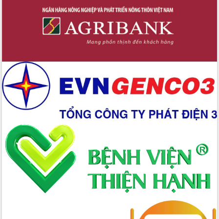
Công bố quyết định của Ban Thường
vụ Tỉnh ủy về công tác cán bộ
Nâng cao trách nhiệm người đứng
đầu, phát huy tinh thần chủ động,
sáng tạo để đảm bảo tiến độ giải ngân
vốn đầu tư công năm 2025
Sở Công Thương đột phá số hóa 100%
thủ tục trực tuyến lấy sự hài lòng của
doanh nghiệp làm thước đo phục vụ
Đảm bảo công tác bầu cử triển khai
đúng tiến độ, quy trình theo luật định
Ban Tuyên giáo và Dân vận Trung ương
tập huấn công tác khoa giáo năm 2025
Đắk Lắk hưởng ứng Ngày Pháp luật
Việt Nam 2025 và biểu dương 25 tập
thể, cá nhân tiêu biểu
Hội nghị lần thứ nhất Ban Chỉ đạo
công tác bầu cử tỉnh Đắk Lắk
Hội nghị UBND tỉnh thường kỳ tháng
10 năm 2025