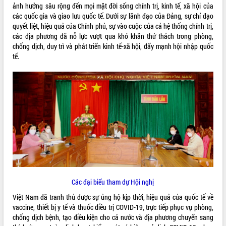
ảnh hưởng sâu rộng đến mọi mặt đời sống chính trị, kinh tế, xã hội của
VIDEO
các quốc gia và giao lưu quốc tế. Dưới sự lãnh đạo của Đảng, sự chỉ đạo
quyết liệt, hiệu quả của Chính phủ, sự vào cuộc của cả hệ thống chính trị,
các địa phương đã nỗ lực vượt qua khó khăn thử thách trong phòng,
chống dịch, duy trì và phát triển kinh tế-xã hội, đẩy mạnh hội nhập quốc
tế.
Trailer Lễ hội Sầu riêng Đắk Lắk năm
2026
Khám bệnh, cấp phát thuốc miễn phí
và tặng quà người dân xã Cư Pui
Hội nghị UBND tỉnh Đắk Lắk thường kỳ
tháng 7/2026
Các đại biểu tham dự Hội nghị
Lễ truy tặng danh hiệu “Bà Mẹ Việt
ALBUM ẢNH
Nam Anh hùng” và trao Huân chương
Việt Nam đã tranh thủ được sự ủng hộ kịp thời, hiệu quả của quốc tế về
Lao động
vaccine, thiết bị y tế và thuốc điều trị COVID-19, trực tiếp phục vụ phòng,
UBND tỉnh Đắk Lắk triển khai nhiệm
chống dịch bệnh, tạo điều kiện cho cả nước và địa phương chuyển sang
vụ 6 tháng cuối năm 2026