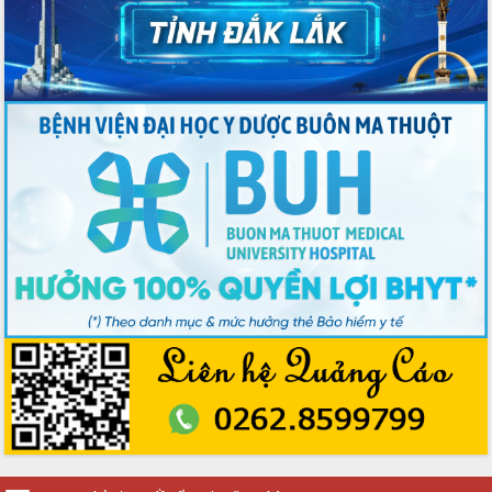
Tập trung phát triển khoa học công
nghệ, đổi mới sáng tạo và chuyển đổi
số lĩnh vực nông nghiệp và môi trường
“Hồ sơ phi địa giới – Bước tiến mới
trong cải cách hành chính”
Phó Chủ tịch UBND tỉnh Nguyễn Thiên
Văn kiểm tra công tác chống khai thác
IUU và nuôi trồng thủy sản
Tăng cường các giải pháp nhằm phát
triển hiệu quả khoa học, công nghệ,
đổi mới sáng tạo và chuyển đổi số
Tỉnh Đắk Lắk hiện đại hóa y tế từ bệnh
án điện tử
Tập huấn công tác đối ngoại và tuyên
truyền quản lý biên giới, biển đảo
Nhiều cách làm hay trong chuyển đổi
số vì người dân
Quyết tâm phấn đấu hoàn thành thắng
lợi các mục tiêu, nhiệm vụ Nghị quyết
Đại hội đại biểu Đảng bộ tỉnh Đắk Lắk