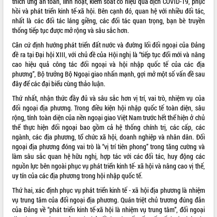
thích ứng an toàn, linh hoạt, kiểm soát có hiệu quả dịch COVID-19, phục
hồi và phát triển kinh tế-xã hội. Bên cạnh đó, quan hệ với nhiều đối tác,
Kỳ họp thứ Hai, Hội đồng nhân dân
nhất là các đối tác láng giềng, các đối tác quan trọng, bạn bè truyền
tỉnh khóa XI quyết nghị nhiều nội dung
thống tiếp tục được mở rộng và sâu sắc hơn.
quan trọng
Bí thư Tỉnh ủy Lương Nguyễn Minh
Căn cứ định hướng phát triển đất nước và đường lối đối ngoại của Đảng
Triết thăm, tặng quà người có công với
đề ra tại Đại hội XIII, với chủ đề của Hội nghị là “tiếp tục đổi mới và nâng
cách mạng
LIÊN KẾT WEB
cao hiệu quả công tác đối ngoại và hội nhập quốc tế của các địa
phương”, Bộ trưởng Bộ Ngoại giao nhấn mạnh, gợi mở một số vấn đề sau
Rà soát, hoàn thiện hệ thống thiết chế
đây để các đại biểu cùng thảo luận.
văn hóa, thể thao đáp ứng yêu cầu
phát triển mới
Thứ nhất, nhận thức đầy đủ và sâu sắc hơn vị trí, vai trò, nhiệm vụ của
Thường trực HĐND tỉnh Đắk Lắk gặp
đối ngoại địa phương. Trong điều kiện hội nhập quốc tế toàn diện, sâu
THỐNG KÊ TRUY CẬP
mặt Đoàn chuyên gia y tế TP. Hồ Chí
rộng, tính toàn diện của nền ngoại giao Việt Nam trước hết thể hiện ở chủ
Minh
Hôm nay:
26434
thể thực hiện đối ngoại bao gồm cả hệ thống chính trị, các cấp, các
ngành, các địa phương, tổ chức xã hội, doanh nghiệp và nhân dân. Đối
Lễ truy điệu và an táng hài cốt liệt sĩ
Tất cả:
66139548
ngoại địa phương đóng vai trò là “vị trí tiên phong” trong tăng cường và
tại Nghĩa trang Liệt sĩ xã Sơn Hòa
làm sâu sắc quan hệ hữu nghị, hợp tác với các đối tác, huy động các
Bàn giải pháp tháo gỡ khó khăn trong
nguồn lực bên ngoài phục vụ phát triển kinh tế- xã hội và nâng cao vị thế,
xuất khẩu sầu riêng và triển khai quy
uy tín của các địa phương trong hội nhập quốc tế.
định EUDR
Thứ hai, xác định phục vụ phát triển kinh tế - xã hội địa phương là nhiệm
Thứ trưởng Bộ Nông nghiệp và Môi
vụ trung tâm của đối ngoại địa phương. Quán triệt chủ trương đúng đắn
trường Nguyễn Hoàng Hiệp khảo sát
của Đảng về “phát triển kinh tế-xã hội là nhiệm vụ trung tâm”, đối ngoại
vùng trồng và doanh nghiệp đóng gói