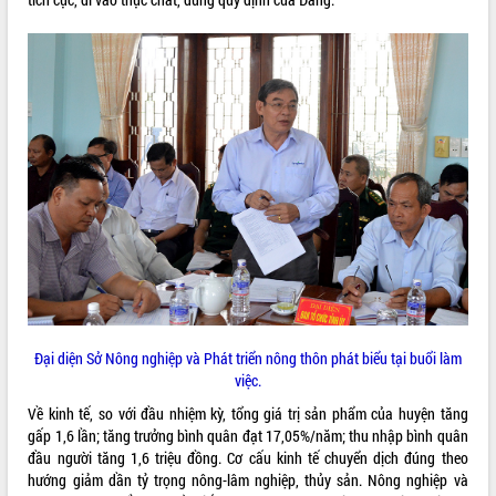
VIDEO
Lễ truy tặng danh hiệu “Bà Mẹ Việt
Nam Anh hùng” và trao Huân chương
Lao động
UBND tỉnh Đắk Lắk triển khai nhiệm
vụ 6 tháng cuối năm 2026
Đại diện Sở Nông nghiệp và Phát triển nông thôn phát biểu tại buổi làm
Kỳ họp thứ Hai, Hội đồng nhân dân
việc.
tỉnh khóa XI quyết nghị nhiều nội dung
Về kinh tế, so với đầu nhiệm kỳ, tổng giá trị sản phẩm của huyện tăng
quan trọng
ALBUM ẢNH
gấp 1,6 lần; tăng trưởng bình quân đạt 17,05%/năm; thu nhập bình quân
Bí thư Tỉnh ủy Lương Nguyễn Minh
đầu người tăng 1,6 triệu đồng. Cơ cấu kinh tế chuyển dịch đúng theo
Triết thăm, tặng quà người có công với
hướng giảm dần tỷ trọng nông-lâm nghiệp, thủy sản. Nông nghiệp và
cách mạng