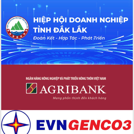
cao kết quả Chiến dịch Quang Trung
tại Đắk Lắk
Hội nghị Ban Chấp hành Đảng bộ tỉnh
Đắk Lắk lần thứ 2 (mở rộng)
Tập trung giải phóng mặt bằng, đẩy
nhanh tiến độ Tuyến đường bộ ven
biển
Gỡ khó, khởi công xây dựng, sửa chữa
toàn bộ nhà ở cho hộ dân đúng tiến độ
đề ra
UBND tỉnh Đắk Lắk tổng kết công tác
quốc phòng, quân sự địa phương năm
2025
Tập trung triển khai quyết liệt, đồng bộ
các giải pháp nhằm thực hiện hiệu quả
các nhiệm vụ đề ra năm 2025
Phát huy vai trò của người có uy tín
trong phòng chống tảo hôn và hôn
nhân cận huyết thống
Nông sản Tây Nguyên thu hút doanh
nghiệp nước ngoài