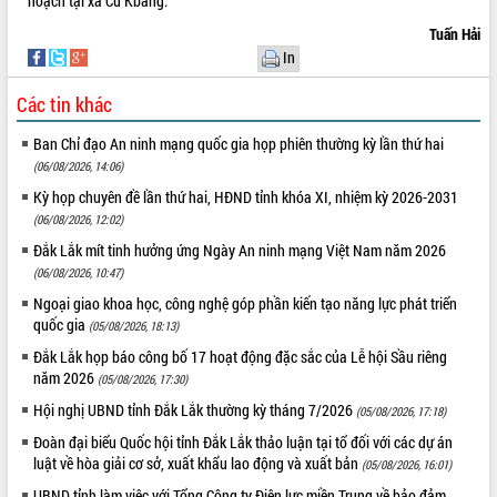
hoạch tại xã Cư Kbang.
hiện nhiệm vụ quản lý tài sản công
Tuấn Hải
hàng tuần
In
Tháo gỡ những vướng mắc, đẩy mạnh
công tác cải cách thủ tục hành chính
Các tin khác
tại Trung tâm Phục vụ hành chính
công tỉnh
Ban Chỉ đạo An ninh mạng quốc gia họp phiên thường kỳ lần thứ hai
Đắk Lắk: Tôn vinh 46 giải pháp tại Hội
(06/08/2026, 14:06)
thi Sáng tạo Kỹ thuật 2024 - 2025
Kỳ họp chuyên đề lần thứ hai, HĐND tỉnh khóa XI, nhiệm kỳ 2026-2031
Đắk Lắk rà soát, điều chỉnh Đề án 190
(06/08/2026, 12:02)
về phát triển nuôi trồng thủy sản
Đắk Lắk mít tinh hưởng ứng Ngày An ninh mạng Việt Nam năm 2026
Phó Chủ tịch UBND tỉnh Đắk Lắk
(06/08/2026, 10:47)
Trương Công Thái kiểm tra thực địa
Ngoại giao khoa học, công nghệ góp phần kiến tạo năng lực phát triển
Dự án cao tốc Khánh Hòa - Buôn Ma
quốc gia
Thuột
(05/08/2026, 18:13)
Định vị cà phê Việt Nam như một “di
Đắk Lắk họp báo công bố 17 hoạt động đặc sắc của Lễ hội Sầu riêng
sản sống” trong dòng chảy toàn cầu
năm 2026
(05/08/2026, 17:30)
Xây dựng nông thôn mới: Nâng cao đời
Hội nghị UBND tỉnh Đắk Lắk thường kỳ tháng 7/2026
(05/08/2026, 17:18)
sống người dân từ những mô hình thiết
Đoàn đại biểu Quốc hội tỉnh Đắk Lắk thảo luận tại tổ đối với các dự án
thực
luật về hòa giải cơ sở, xuất khẩu lao động và xuất bản
(05/08/2026, 16:01)
Quyết liệt tháo gỡ vướng mắc, đẩy
UBND tỉnh làm việc với Tổng Công ty Điện lực miền Trung về bảo đảm