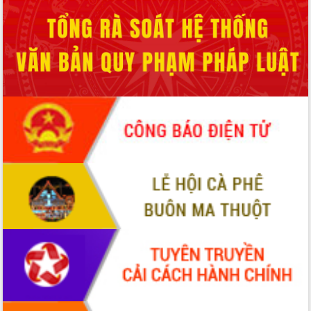
du khách thông qua Hệ thống cơ sở dữ
liệu và Bản đồ số
Tập huấn ứng dụng trí tuệ nhân tạo (AI)
trong thương mại điện tử năm 2026
Đoàn đại biểu Quốc hội tỉnh Đắk Lắk
trao đổi thông tin trước Kỳ họp thứ
nhất, Quốc hội khóa XVI
Quyết liệt cải cách hành chính, khơi
thông nguồn lực phát triển
Nâng cao hiệu lực, hiệu quả HĐND
tỉnh thông qua hiện đại hóa hành chính
Xã Ea Phê gắn cải cách hành chính với
chuyển đổi số
Phó Chủ tịch Thường trực UBND tỉnh
Hồ Thị Nguyên Thảo làm việc tại Trung
tâm Phục vụ hành chính công xã Ea
Phê
Xây dựng nền hành chính số đồng
hành cùng nông dân dân, doanh nghiệp
Giai đoạn 2026-2030, Đắk Lắk phấn
đấu có 77% xã đạt chuẩn nông thôn