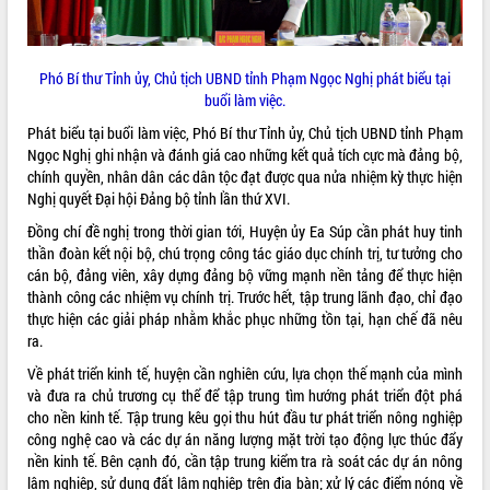
ứng để giữ vững thị trường xuất khẩu
Diễn đàn Kinh tế tư nhân Việt Nam đột
phá cơ chế - Hợp tác công tư
Phó Bí thư Tỉnh ủy, Chủ tịch UBND tỉnh Phạm Ngọc Nghị phát biểu tại
Đề án 06 tạo bước ngoặt đột phá trong
buổi làm việc.
cải cách hành chính tỉnh Đắk Lắk
Kết nối tour, đẩy mạnh chuyển đổi số
Phát biểu tại buổi làm việc, Phó Bí thư Tỉnh ủy, Chủ tịch UBND tỉnh Phạm
để phát triển du lịch Đắk Lắk
Ngọc Nghị ghi nhận và đánh giá cao những kết quả tích cực mà đảng bộ,
chính quyền, nhân dân các dân tộc đạt được qua nửa nhiệm kỳ thực hiện
Khởi động Dự án Đầu tư xây dựng hạ
Nghị quyết Đại hội Đảng bộ tỉnh lần thứ XVI.
tầng kỹ thuật Cụm công nghiệp Tân
Tiến
Đồng chí đề nghị trong thời gian tới, Huyện ủy Ea Súp cần phát huy tinh
Gặp mặt các cơ quan báo chí nhân Kỷ
thần đoàn kết nội bộ, chú trọng công tác giáo dục chính trị, tư tưởng cho
niệm 101 năm Ngày Báo chí Cách
cán bộ, đảng viên, xây dựng đảng bộ vững mạnh nền tảng để thực hiện
mạng Việt Nam
thành công các nhiệm vụ chính trị. Trước hết, tập trung lãnh đạo, chỉ đạo
thực hiện các giải pháp nhằm khắc phục những tồn tại, hạn chế đã nêu
Đắk Lắk sơ kết 4 năm triển khai thực
ra.
hiện Đề án 06 của Chính phủ
Họp báo thông tin về Hội nghị Công bố
Về phát triển kinh tế, huyện cần nghiên cứu, lựa chọn thế mạnh của mình
Quy hoạch và Xúc tiến đầu tư tỉnh Đắk
và đưa ra chủ trương cụ thể để tập trung tìm hướng phát triển đột phá
Lắk
cho nền kinh tế. Tập trung kêu gọi thu hút đầu tư phát triển nông nghiệp
công nghệ cao và các dự án năng lượng mặt trời tạo động lực thúc đẩy
Khơi thông điểm nghẽn, đẩy nhanh
nền kinh tế. Bên cạnh đó, cần tập trung kiểm tra rà soát các dự án nông
giải ngân vốn khắc phục thiên tai
lâm nghiệp, sử dụng đất lâm nghiệp trên địa bàn; xử lý các điểm nóng về