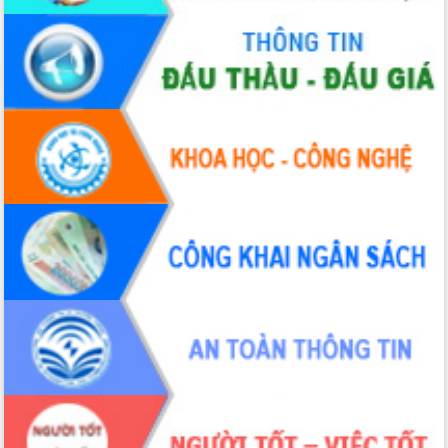
Đẩy mạnh cải cách hành chính, quyết
tâm đạt được mục tiêu tăng trưởng
hai con số trong năm 2026
Tổ chức trang trọng Lễ hội Đền thờ
Lương Văn Chánh năm 2026
Phó Bí thư Tỉnh ủy Đắk Lắk Đỗ Hữu
Huy giữ chức Bí thư Đảng ủy Ủy Ban
Nhân dân tỉnh
Bệnh án điện tử thúc đẩy chuyển đổi
số y tế tại Đắk Lắk
Chuyển đổi số thư viện: Mở rộng
không gian tri thức trong thời đại số
Đánh giá, rút kinh nghiệm công tác tổ
chức diễn tập trước ngày bầu cử
Chương trình “Gặp gỡ hữu nghị –
Friendship Meeting New Year 2026”
Bầu cử Quốc hội và HĐND: Cử tri Đắk
Lắk gửi gắm niềm tin, kỳ vọng vào lá
phiếu
Đắk Lắk sẵn sàng các điều kiện cho