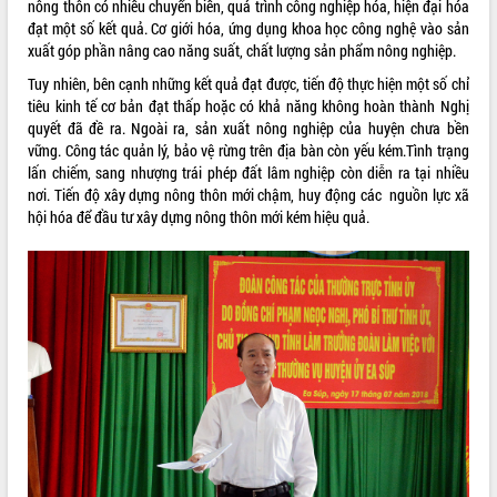
nông thôn có nhiều chuyển biến, quá trình công nghiệp hóa, hiện đại hóa
Rà soát, hoàn thiện hệ thống thiết chế
đạt một số kết quả. Cơ giới hóa, ứng dụng khoa học công nghệ vào sản
văn hóa, thể thao đáp ứng yêu cầu
xuất góp phần nâng cao năng suất, chất lượng sản phẩm nông nghiệp.
phát triển mới
Tuy nhiên, bên cạnh những kết quả đạt được, tiến độ thực hiện một số chỉ
Thường trực HĐND tỉnh Đắk Lắk gặp
tiêu kinh tế cơ bản đạt thấp hoặc có khả năng không hoàn thành Nghị
mặt Đoàn chuyên gia y tế TP. Hồ Chí
quyết đã đề ra. Ngoài ra, sản xuất nông nghiệp của huyện chưa bền
Minh
LIÊN KẾT WEB
vững. Công tác quản lý, bảo vệ rừng trên địa bàn còn yếu kém.Tình trạng
Lễ truy điệu và an táng hài cốt liệt sĩ
lấn chiếm, sang nhượng trái phép đất lâm nghiệp còn diễn ra tại nhiều
tại Nghĩa trang Liệt sĩ xã Sơn Hòa
nơi. Tiến độ xây dựng nông thôn mới chậm, huy động các nguồn lực xã
Bàn giải pháp tháo gỡ khó khăn trong
hội hóa để đầu tư xây dựng nông thôn mới kém hiệu quả.
xuất khẩu sầu riêng và triển khai quy
THỐNG KÊ TRUY CẬP
định EUDR
Thứ trưởng Bộ Nông nghiệp và Môi
Hôm nay:
32191
trường Nguyễn Hoàng Hiệp khảo sát
Tất cả:
66008333
vùng trồng và doanh nghiệp đóng gói
sầu riêng tại Đắk Lắk
Trình diễn nghệ thuật chế biến các
món ăn từ sầu riêng
Đắk Lắk công bố Quy hoạch và xúc
tiến đầu tư tỉnh
Ngành cá ngừ Đắk Lắk chủ động thích