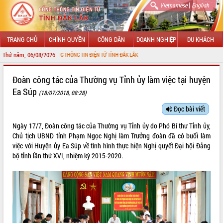
|
Vietnamese
English
TRANG CHỦ
CHÍNH QUYỀN
CÔNG DÂN
DOANH NGHIỆP
DU KHÁCH
Thứ năm, 06/08/2026
I CỔNG THÔNG TIN ĐIỆN TỬ TỈNH ĐẮK LẮK
GIỚI THIỆU
Đoàn công tác của Thường vụ Tỉnh ủy làm việc tại huyện
Ea Súp
(18/07/2018, 08:28)
LÃNH ĐẠO UBND TỈNH
Đọc bài viết
TIN TỨC SỰ KIỆN
Ngày 17/7, Đoàn công tác của Thường vụ Tỉnh ủy do Phó Bí thư Tỉnh ủy,
SỞ, BAN, NGÀNH
Chủ tịch UBND tỉnh Phạm Ngọc Nghị làm Trưởng đoàn đã có buổi làm
việc với Huyện ủy Ea Súp về tình hình thực hiện Nghị quyết Đại hội Đảng
UBND CÁC XÃ, PHƯỜNG
bộ tỉnh lần thứ XVI, nhiệm kỳ 2015-2020.
THÔNG TIN CHỈ ĐẠO ĐIỀU HÀNH
HỆ THỐNG VĂN BẢN
VĂN BẢN HĐND TỈNH