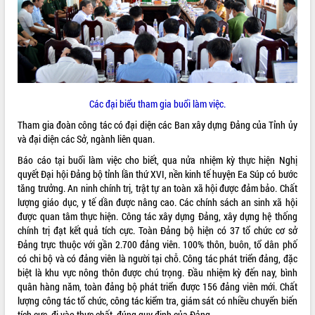
ĐIỂM TIN VĂN BẢN
QUY HOẠCH - KẾ HOẠCH
Các đại biểu tham gia buổi làm việc.
Tham gia đoàn công tác có đại diện các Ban xây dựng Đảng của Tỉnh ủy
và đại diện các Sở, ngành liên quan.
Báo cáo tại buổi làm việc cho biết, qua nửa nhiệm kỳ thực hiện Nghị
quyết Đại hội Đảng bộ tỉnh lần thứ XVI, nền kinh tế huyện Ea Súp có bước
tăng trưởng. An ninh chính trị, trật tự an toàn xã hội được đảm bảo. Chất
lượng giáo dục, y tế dần được nâng cao. Các chính sách an sinh xã hội
được quan tâm thực hiện. Công tác xây dựng Đảng, xây dựng hệ thống
chính trị đạt kết quả tích cực. Toàn Đảng bộ hiện có 37 tổ chức cơ sở
Đảng trực thuộc với gần 2.700 đảng viên. 100% thôn, buôn, tổ dân phố
có chi bộ và có đảng viên là người tại chỗ. Công tác phát triển đảng, đặc
biệt là khu vực nông thôn được chú trọng. Đầu nhiệm kỳ đến nay, bình
quân hàng năm, toàn đảng bộ phát triển được 156 đảng viên mới. Chất
lượng công tác tổ chức, công tác kiểm tra, giám sát có nhiều chuyển biến
tích cực, đi vào thực chất, đúng quy định của Đảng.