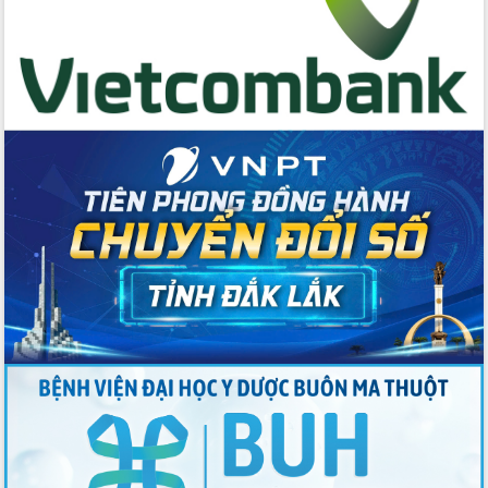
Buôn Đăk Tuôr, xã Cư Pui
Khởi công xây dựng Trường Phổ thông
nội trú liên cấp tiểu học và THCS xã Ia
Rvê
Phó Thủ tướng Chính phủ Mai Văn
Chính chia sẻ, động viên người dân
chịu ảnh hưởng nặng từ bão số 13
Chủ tịch UBND tỉnh kiểm tra công tác
phòng, chống bão số 13 tại các địa
bàn xung yếu
Tập trung đẩy nhanh giải ngân nguồn
vốn các chương trình mục tiêu quốc
gia
Xã Ea H'leo giữ vững và nâng cao chất
lượng các tiêu chí nông thôn mới
Công bố quyết định của Ban Thường
vụ Tỉnh ủy về công tác cán bộ
Nâng cao trách nhiệm người đứng
đầu, phát huy tinh thần chủ động,
sáng tạo để đảm bảo tiến độ giải ngân
vốn đầu tư công năm 2025