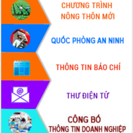
mới
Chuyển đổi số 'mở đường' cho nông
nghiệp Đắk Lắk tăng trưởng bứt phá
Triển khai đồng bộ đo đạc, lập hồ sơ
địa chính, hoàn thiện cơ sở dữ liệu đất
đai
Ứng dụng sinh trắc học - Bước tiến
trong hành trình chuyển đổi số tại Đắk
Lắk
Đắk Lắk nâng cao hiệu quả công tác
Đảng từ Sổ tay đảng viên điện tử
Đắk Lắk đẩy mạnh nuôi biển công
nghệ, hướng tới phát triển thủy sản
bền vững
Tập huấn nâng cao năng lực triển khai
chuyển đổi số cho cán bộ, công chức
cấp xã
Đắk Lắk phát động hưởng ứng Ngày
Quyền của người tiêu dùng Việt Nam
2026