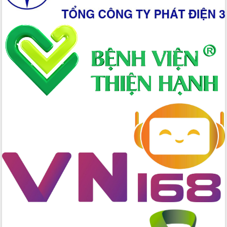
Đắk Lắk định vị thương hiệu du lịch
“Biển – Rừng – Cà phê” trong không
gian phát triển mới
Hội nghị chia sẻ kinh nghiệm, chuyển
giao kỹ thuật y tế, định hướng phát
triển chuyên sâu đến 2030
Chuyển đổi số mở ra không gian phát
triển trong lĩnh vực văn hóa, du lịch
Công bố quyết định của Ban Thường
vụ Tỉnh ủy về công tác cán bộ.
Thủ tướng Phạm Minh Chính: Khẩn
trương tái thiết cuộc sống người dân
sau thiên tai
Tập trung nâng cao chất lượng, tổ
chức sản xuất sầu riêng theo hướng
bền vững
Đẩy nhanh công tác khắc phục, ổn
định đời sống Nhân dân sau bão số 13
Bí thư Tỉnh ủy Lương Nguyễn Minh
Triết dự Ngày hội đại đoàn kết tại