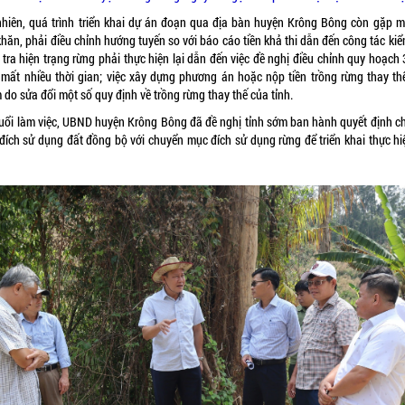
nhiên, quá trình triển khai dự án đoạn qua địa bàn huyện Krông Bông còn gặp m
hăn, phải điều chỉnh hướng tuyến so với báo cáo tiền khả thi dẫn đến công tác kiể
tra hiện trạng rừng phải thực hiện lại dẫn đến việc đề nghị điều chỉnh quy hoạch 
 mất nhiều thời gian; việc xây dựng phương án hoặc nộp tiền trồng rừng thay th
do sửa đổi một số quy định về trồng rừng thay thế của tỉnh.
buổi làm việc, UBND huyện Krông Bông đã đề nghị tỉnh sớm ban hành quyết định c
đích sử dụng đất đồng bộ với chuyển mục đích sử dụng rừng để triển khai thực hi