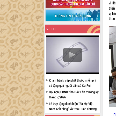
vị l
triể
vị li
theo 
VIDEO
Khám bệnh, cấp phát thuốc miễn phí
và tặng quà người dân xã Cư Pui
Hội nghị UBND tỉnh Đắk Lắk thường kỳ
tháng 7/2026
Lễ truy tặng danh hiệu “Bà Mẹ Việt
Nam Anh hùng” và trao Huân chương
Lao động
P