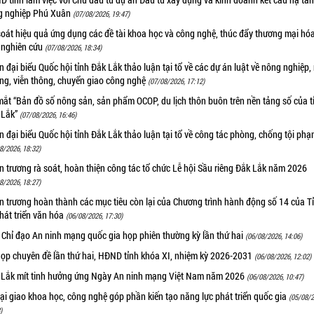
g nghiệp Phú Xuân
(07/08/2026, 19:47)
oát hiệu quả ứng dụng các đề tài khoa học và công nghệ, thúc đẩy thương mại hóa
 nghiên cứu
(07/08/2026, 18:34)
 đại biểu Quốc hội tỉnh Đắk Lắk thảo luận tại tổ về các dự án luật về nông nghiệp,
ờng, viễn thông, chuyển giao công nghệ
(07/08/2026, 17:12)
ắt “Bản đồ số nông sản, sản phẩm OCOP, du lịch thôn buôn trên nền tảng số của t
 Lắk”
(07/08/2026, 16:46)
 đại biểu Quốc hội tỉnh Đắk Lắk thảo luận tại tổ về công tác phòng, chống tội ph
8/2026, 18:32)
 trương rà soát, hoàn thiện công tác tổ chức Lễ hội Sầu riêng Đắk Lắk năm 2026
8/2026, 18:27)
 trương hoàn thành các mục tiêu còn lại của Chương trình hành động số 14 của T
hát triển văn hóa
(06/08/2026, 17:30)
 Chỉ đạo An ninh mạng quốc gia họp phiên thường kỳ lần thứ hai
(06/08/2026, 14:06)
họp chuyên đề lần thứ hai, HĐND tỉnh khóa XI, nhiệm kỳ 2026-2031
(06/08/2026, 12:02)
 Lắk mít tinh hưởng ứng Ngày An ninh mạng Việt Nam năm 2026
(06/08/2026, 10:47)
i giao khoa học, công nghệ góp phần kiến tạo năng lực phát triển quốc gia
(05/08/2
)