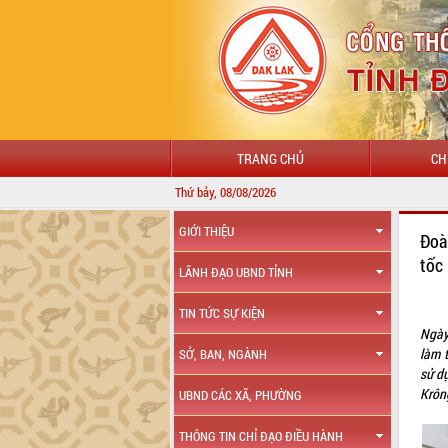
TRANG CHỦ
CH
Thứ bảy, 08/08/2026
GIỚI THIỆU
Đoà
tốc
LÃNH ĐẠO UBND TỈNH
TIN TỨC SỰ KIỆN
Ngày
làm 
SỞ, BAN, NGÀNH
sử d
Krôn
UBND CÁC XÃ, PHƯỜNG
THÔNG TIN CHỈ ĐẠO ĐIỀU HÀNH