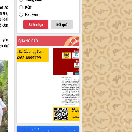
Kém
ột số
m tra,
Rất kém
3 loại
Bình chọn
Kết quả
ế còn
huyển
QUẢNG CÁO
ện dự