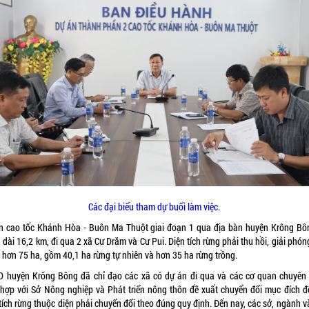
Các đại biểu tham dự buổi làm việc.
n cao tốc Khánh Hòa - Buôn Ma Thuột giai đoạn 1 qua địa bàn huyện Krông Bô
 dài 16,2 km, đi qua 2 xã Cư Drăm và Cư Pui. Diện tích rừng phải thu hồi, giải phó
 hơn 75 ha, gồm 40,1 ha rừng tự nhiên và hơn 35 ha rừng trồng.
 huyện Krông Bông đã chỉ đạo các xã có dự án đi qua và các cơ quan chuyên
 hợp với Sở Nông nghiệp và Phát triển nông thôn đề xuất chuyển đổi mục đích đố
tích rừng thuộc diện phải chuyển đổi theo đúng quy định. Đến nay, các sở, ngành 