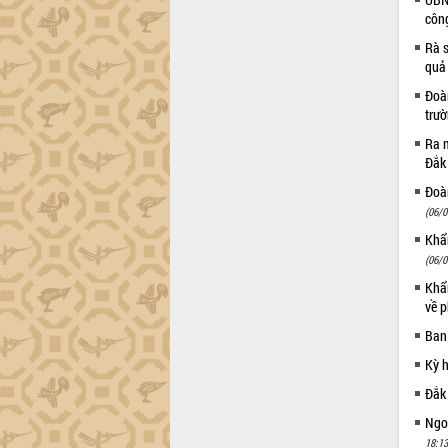
côn
Đắk Lắk sơ kết 4 năm triển khai thực
hiện Đề án 06 của Chính phủ
Rà s
Họp báo thông tin về Hội nghị Công bố
quả
Quy hoạch và Xúc tiến đầu tư tỉnh Đắk
Đoàn
Lắk
trư
Khơi thông điểm nghẽn, đẩy nhanh
Ra m
giải ngân vốn khắc phục thiên tai
Đắk
HĐND tỉnh thông qua điều chỉnh Quy
Đoàn
hoạch tỉnh thời kỳ 2021-2030
(06/0
Hội thảo góp ý hồ sơ điều chỉnh quy
Khẩn
hoạch tỉnh Đắk Lắk thời kỳ 2021-2030,
tầm nhìn đến năm 2050
(06/0
Nâng cao hiệu quả hoạt động của các
Khẩn
doanh nghiệp nhà nước
về p
Hội nghị triển khai kết nối mạng
Ban
truyền số liệu chuyên dùng phục vụ cơ
Kỳ 
quan Đảng, Nhà nước
Đắk
Lễ phát động chuỗi hoạt động chung
tay làm sạch môi trường
Ngoạ
Xã Ea Kar bước chuyển mình trong
18:13