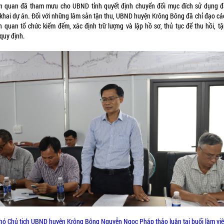
iên quan đã tham mưu cho UBND tỉnh quyết định chuyển đổi mục đích sử dụng đ
n khai dự án. Đối với những lâm sản tận thu, UBND huyện Krông Bông đã chỉ đạo cá
ên quan tổ chức kiểm đếm, xác định trữ lượng và lập hồ sơ, thủ tục để thu hồi, t
quy định.
hó Chủ tịch UBND huyện Krông Bông Nguyễn Ngọc Pháp thảo luận tại buổi làm việ