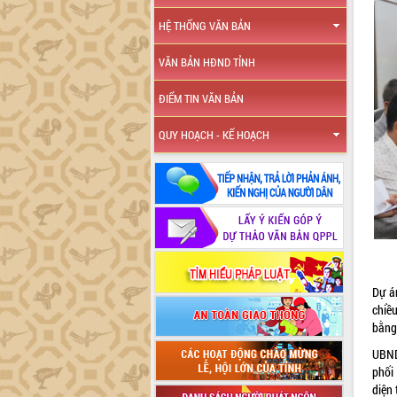
HỆ THỐNG VĂN BẢN
VĂN BẢN HĐND TỈNH
ĐIỂM TIN VĂN BẢN
QUY HOẠCH - KẾ HOẠCH
Dự á
chiều
bằng
UBND
phối
diện 