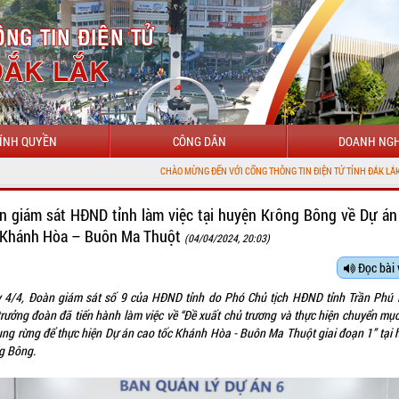
ÍNH QUYỀN
CÔNG DÂN
DOANH NGH
CHÀO MỪNG ĐẾN VỚI CỔNG THÔNG TIN ĐIỆN TỬ TỈNH ĐẮK LẮK
n giám sát HĐND tỉnh làm việc tại huyện Krông Bông về Dự án
 Khánh Hòa – Buôn Ma Thuột
(04/04/2024, 20:03)
Đọc bài 
 4/4, Đoàn giám sát số 9 của HĐND tỉnh do Phó Chủ tịch HĐND tỉnh Trần Phú
trưởng đoàn đã tiến hành làm việc về “Đề xuất chủ trương và thực hiện chuyển mục
ụng rừng để thực hiện Dự án cao tốc Khánh Hòa - Buôn Ma Thuột giai đoạn 1” tại 
g Bông.