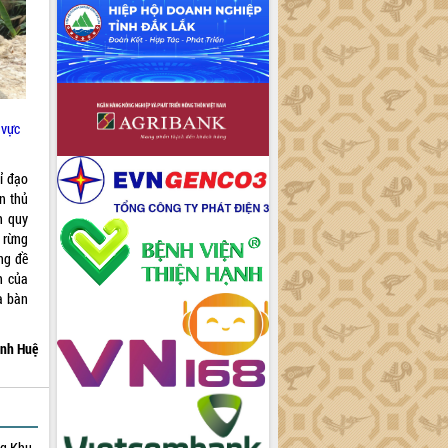
 vực
ỉ đạo
n thủ
h quy
 rừng
ong đề
h của
a bàn
nh Huệ
ng Khu