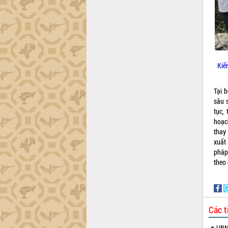
trường Nguyễn Hoàng Hiệp khảo sát
vùng trồng và doanh nghiệp đóng gói
sầu riêng tại Đắk Lắk
Trình diễn nghệ thuật chế biến các
món ăn từ sầu riêng
Đắk Lắk công bố Quy hoạch và xúc
Kiể
tiến đầu tư tỉnh
Ngành cá ngừ Đắk Lắk chủ động thích
Tại 
ứng để giữ vững thị trường xuất khẩu
sâu 
Diễn đàn Kinh tế tư nhân Việt Nam đột
tục,
phá cơ chế - Hợp tác công tư
hoạc
Đề án 06 tạo bước ngoặt đột phá trong
thay 
cải cách hành chính tỉnh Đắk Lắk
xuất
Kết nối tour, đẩy mạnh chuyển đổi số
pháp
để phát triển du lịch Đắk Lắk
theo
Khởi động Dự án Đầu tư xây dựng hạ
tầng kỹ thuật Cụm công nghiệp Tân
Tiến
Gặp mặt các cơ quan báo chí nhân Kỷ
Các t
niệm 101 năm Ngày Báo chí Cách
mạng Việt Nam
UBND