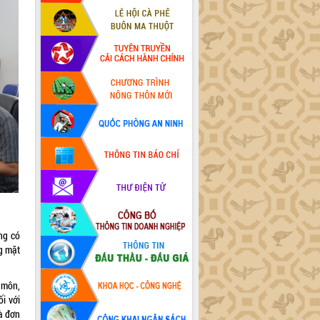
ng có
ng mặt
 môn,
i với
và đơn