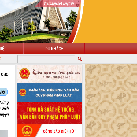
|
Vietnamese
English
IỆP
DU KHÁCH
 cao
viết
 Hùng
 đích
huyện