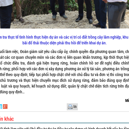
m tra thực tế tình hình thực hiện dự án và các vị trí có đất trồng cây lâm nghiệp, khu
bãi đổ thải thuộc diện phải thu hồi để triển khai dự án.
buổi làm việc, Đoàn giám sát yêu cầu cấp ủy, chính quyền địa phương quan tâm, ch
sát các cơ quan chuyên môn và các đơn vị liên quan khẩn trương, kịp thời thực hiệ
 tổ chức điều tra, đánh giá hiện trạng rừng, hoàn chỉnh hồ sơ đề nghị điều chỉn
h rừng; phối hợp với các đơn vị xây dựng phương án xử lý tài sản, phương án trồng
thế theo quy định; tiếp tục phối hợp chặt chẽ với chủ đầu tư và đơn vị thi công tr
 chủ trương và thực hiện chuyển mục đích sử dụng rừng, đảm bảo đúng quy địn
 luật và quy hoạch, kế hoạch sử dụng đất; quản lý chặt chẽ diện tích rừng trên đị
 đúng quy định…
Mi
In
in khác
 tỉnh làm việc với Chủ đầu tư dự án Đầu tư xây dựng và kinh doanh kết cấu hạ tầ