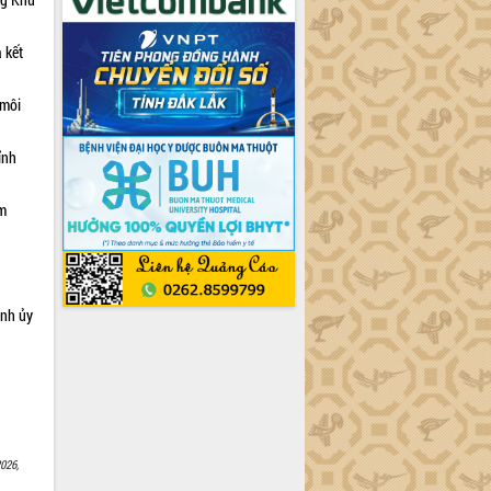
 kết
 môi
ỉnh
ạm
ỉnh ủy
026,