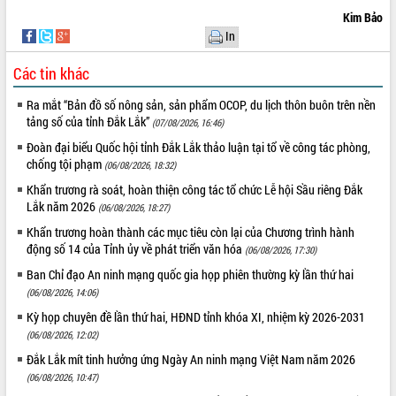
món ăn từ sầu riêng
Kim Bảo
Đắk Lắk công bố Quy hoạch và xúc
In
tiến đầu tư tỉnh
Ngành cá ngừ Đắk Lắk chủ động thích
Các tin khác
ứng để giữ vững thị trường xuất khẩu
Ra mắt “Bản đồ số nông sản, sản phẩm OCOP, du lịch thôn buôn trên nền
Diễn đàn Kinh tế tư nhân Việt Nam đột
tảng số của tỉnh Đắk Lắk”
(07/08/2026, 16:46)
phá cơ chế - Hợp tác công tư
Đề án 06 tạo bước ngoặt đột phá trong
Đoàn đại biểu Quốc hội tỉnh Đắk Lắk thảo luận tại tổ về công tác phòng,
chống tội phạm
cải cách hành chính tỉnh Đắk Lắk
(06/08/2026, 18:32)
Kết nối tour, đẩy mạnh chuyển đổi số
Khẩn trương rà soát, hoàn thiện công tác tổ chức Lễ hội Sầu riêng Đắk
để phát triển du lịch Đắk Lắk
Lắk năm 2026
(06/08/2026, 18:27)
Khởi động Dự án Đầu tư xây dựng hạ
Khẩn trương hoàn thành các mục tiêu còn lại của Chương trình hành
tầng kỹ thuật Cụm công nghiệp Tân
động số 14 của Tỉnh ủy về phát triển văn hóa
(06/08/2026, 17:30)
Tiến
Ban Chỉ đạo An ninh mạng quốc gia họp phiên thường kỳ lần thứ hai
Gặp mặt các cơ quan báo chí nhân Kỷ
(06/08/2026, 14:06)
niệm 101 năm Ngày Báo chí Cách
Kỳ họp chuyên đề lần thứ hai, HĐND tỉnh khóa XI, nhiệm kỳ 2026-2031
mạng Việt Nam
(06/08/2026, 12:02)
Đắk Lắk sơ kết 4 năm triển khai thực
hiện Đề án 06 của Chính phủ
Đắk Lắk mít tinh hưởng ứng Ngày An ninh mạng Việt Nam năm 2026
(06/08/2026, 10:47)
Họp báo thông tin về Hội nghị Công bố