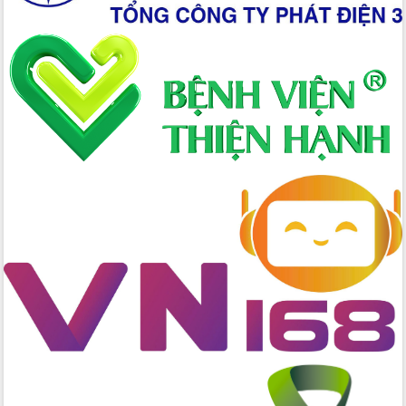
quốc phòng, quân sự địa phương năm
2026
Đắk Lắk tập trung toàn lực khắc phục
tồn tại IUU, sẵn sàng làm việc với
Đoàn thanh tra EC
Chủ tịch UBND tỉnh Tạ Anh Tuấn thăm,
chúc mừng các bệnh viện nhân Ngày
Thầy thuốc Việt Nam
Rộn ràng lễ hội truyền thống Sông
nước Đà Nông lần thứ I năm 2026
Kỳ họp Chuyên đề lần thứ Năm, HĐND
tỉnh Đắk Lắk thông qua các nghị quyết
quan trọng
Thống nhất danh sách giới thiệu ứng
cử đại biểu Quốc hội khoá XVI và đại
biểu HĐND tỉnh Đắk Lắk, nhiệm kỳ
2026-2031
Phát động hai phong trào thi đua quan
trọng trong kỷ nguyên mới
Hội nghị lần thứ tư Ban Chỉ đạo công