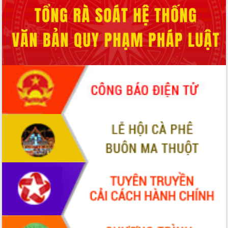
Hội thảo khoa học “Giải pháp thúc đẩy
phát triển nền kinh tế xanh tại tỉnh
Đắk Lắk”
Tăng cường giám sát, đôn đốc thực
hiện nhiệm vụ quản lý tài sản công
hàng tuần
Tháo gỡ những vướng mắc, đẩy mạnh
công tác cải cách thủ tục hành chính
tại Trung tâm Phục vụ hành chính
công tỉnh
Đắk Lắk: Tôn vinh 46 giải pháp tại Hội
thi Sáng tạo Kỹ thuật 2024 - 2025
Đắk Lắk rà soát, điều chỉnh Đề án 190
về phát triển nuôi trồng thủy sản
Phó Chủ tịch UBND tỉnh Đắk Lắk
Trương Công Thái kiểm tra thực địa
Dự án cao tốc Khánh Hòa - Buôn Ma
Thuột
Định vị cà phê Việt Nam như một “di
sản sống” trong dòng chảy toàn cầu