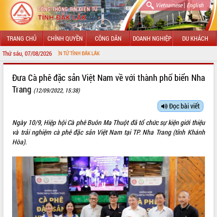
|
Vietnamese
English
TRANG CHỦ
CHÍNH QUYỀN
CÔNG DÂN
DOANH NGHIỆP
DU KHÁCH
Thứ sáu, 07/08/2026
 TIN ĐIỆN TỬ TỈNH ĐẮK LẮK
GIỚI THIỆU
Đưa Cà phê đặc sản Việt Nam về với thành phố biển Nha
Trang
(12/09/2022, 15:38)
LÃNH ĐẠO UBND TỈNH
Đọc bài viết
TIN TỨC SỰ KIỆN
Ngày 10/9, Hiệp hội Cà phê Buôn Ma Thuột đã tổ chức sự kiện giới thiệu
SỞ, BAN, NGÀNH
và trải nghiệm cà phê đặc sản Việt Nam tại TP. Nha Trang (tỉnh Khánh
Hòa).
UBND CÁC XÃ, PHƯỜNG
THÔNG TIN CHỈ ĐẠO ĐIỀU HÀNH
HỆ THỐNG VĂN BẢN
VĂN BẢN HĐND TỈNH