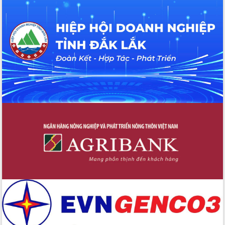
Bầu cử Quốc hội và HĐND: Cử tri Đắk
Lắk gửi gắm niềm tin, kỳ vọng vào lá
phiếu
Đắk Lắk sẵn sàng các điều kiện cho
Ngày hội bầu cử đại biểu Quốc hội
khóa XVI và HĐND các cấp nhiệm kỳ
2026-2031
Đảm bảo cuộc bầu cử đại biểu Quốc
hội và đại biểu HĐND các cấp diễn ra
an toàn, hiệu quả, đúng quy định
Thủ tướng Chính phủ Phạm Minh Chính
kiểm tra, chỉ đạo hoàn thành các dự
án cao tốc và thăm khu tái định cư tại
Đắk Lắk
Sôi nổi Hội đua ngựa truyền thống Gò
Thì Thùng mừng Xuân Bính Ngọ 2026
Lãnh đạo tỉnh dâng hương tưởng niệm
tại Đập Đồng Cam đầu Xuân Bính Ngọ
Ngành nông nghiệp phấn đấu tăng
trưởng đạt 5,86% trong năm 2026
UBND tỉnh Đắk Lắk triển khai công tác