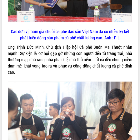
VIDEO
Các đơn vị tham gia chuỗi cà phê đặc sản Việt Nam đã có nhiều ký kết
phát triển dòng sản phẩm cà phê chất lượng cao.-Ảnh : P L
Ông Trịnh Đức Minh, Chủ tịch Hiệp hội Cà phê Buôn Ma Thuột nhấn
mạnh: Sự kiện là cơ hội gặp gỡ những con người đến từ trang trại, nhà
thương mại, nhà rang, nhà pha chế, nhà thử nếm… tất cả đều chung niềm
đam mê, khát vọng tạo ra và phục vụ cộng đồng chất lượng cà phê đỉnh
Khám bệnh, cấp phát thuốc miễn phí
cao.
và tặng quà người dân xã Cư Pui
Hội nghị UBND tỉnh Đắk Lắk thường kỳ
tháng 7/2026
Lễ truy tặng danh hiệu “Bà Mẹ Việt
Nam Anh hùng” và trao Huân chương
Lao động
ALBUM ẢNH
UBND tỉnh Đắk Lắk triển khai nhiệm
vụ 6 tháng cuối năm 2026
Kỳ họp thứ Hai, Hội đồng nhân dân
tỉnh khóa XI quyết nghị nhiều nội dung