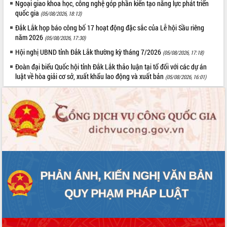
Quy hoạch và Xúc tiến đầu tư tỉnh Đắk
Ngoại giao khoa học, công nghệ góp phần kiến tạo năng lực phát triển
Lắk
quốc gia
(05/08/2026, 18:13)
Khơi thông điểm nghẽn, đẩy nhanh
Đắk Lắk họp báo công bố 17 hoạt động đặc sắc của Lễ hội Sầu riêng
giải ngân vốn khắc phục thiên tai
năm 2026
(05/08/2026, 17:30)
HĐND tỉnh thông qua điều chỉnh Quy
Hội nghị UBND tỉnh Đắk Lắk thường kỳ tháng 7/2026
(05/08/2026, 17:18)
hoạch tỉnh thời kỳ 2021-2030
Đoàn đại biểu Quốc hội tỉnh Đắk Lắk thảo luận tại tổ đối với các dự án
Hội thảo góp ý hồ sơ điều chỉnh quy
luật về hòa giải cơ sở, xuất khẩu lao động và xuất bản
(05/08/2026, 16:01)
hoạch tỉnh Đắk Lắk thời kỳ 2021-2030,
tầm nhìn đến năm 2050
Nâng cao hiệu quả hoạt động của các
doanh nghiệp nhà nước
Hội nghị triển khai kết nối mạng
truyền số liệu chuyên dùng phục vụ cơ
quan Đảng, Nhà nước
Lễ phát động chuỗi hoạt động chung
tay làm sạch môi trường
Xã Ea Kar bước chuyển mình trong
công tác cải cách hành chính mô hình
mới
UBND tỉnh họp báo định kỳ tháng 4
năm 2026