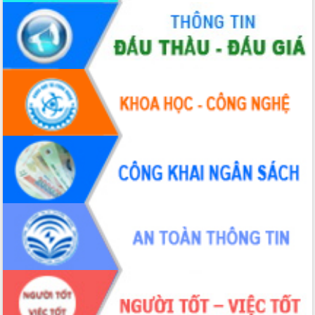
Thứ trưởng Bộ Y tế làm việc với tỉnh
Đắk Lắk về phát triển nhân lực y tế
cho trạm y tế cấp xã
Du lịch Đắk Lắk nâng tầm trải nghiệm
du khách thông qua Hệ thống cơ sở dữ
liệu và Bản đồ số
Tập huấn ứng dụng trí tuệ nhân tạo (AI)
trong thương mại điện tử năm 2026
Đoàn đại biểu Quốc hội tỉnh Đắk Lắk
trao đổi thông tin trước Kỳ họp thứ
nhất, Quốc hội khóa XVI
Quyết liệt cải cách hành chính, khơi
thông nguồn lực phát triển
Nâng cao hiệu lực, hiệu quả HĐND
tỉnh thông qua hiện đại hóa hành chính
Xã Ea Phê gắn cải cách hành chính với
chuyển đổi số
Phó Chủ tịch Thường trực UBND tỉnh
Hồ Thị Nguyên Thảo làm việc tại Trung
tâm Phục vụ hành chính công xã Ea
Phê