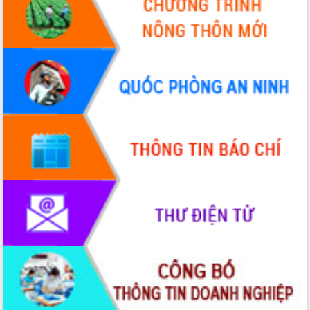
Xây dựng nông thôn mới: Nâng cao đời
sống người dân từ những mô hình thiết
thực
Quyết liệt tháo gỡ vướng mắc, đẩy
nhanh tiến độ các dự án trọng điểm
trong Khu kinh tế Nam Phú Yên
Hòn Yến phát triển du lịch gắn với bảo
tồn biển
Lấy ý kiến điều chỉnh Quy hoạch tỉnh
Đắk Lắk thời kỳ 2021-2030, tầm nhìn
đến năm 2050
Phát động chiến dịch 30 ngày đêm
giải phóng mặt bằng Tuyến đường bộ
ven biển
Đắk Lắk nỗ lực thúc đẩy tăng trưởng
kinh tế từ 10% trở lên trong Quý
II/2026
Đắk Lắk ký kết thỏa thuận hợp tác về
chuyển đổi số giai đoạn 2026 – 2030
với Tập đoàn Bưu chính Viễn thông
Việt Nam