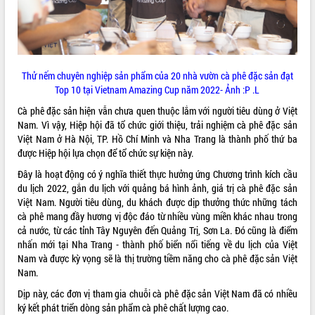
quan trọng
Bí thư Tỉnh ủy Lương Nguyễn Minh
Triết thăm, tặng quà người có công với
cách mạng
Thử nếm chuyên nghiệp sản phẩm của 20 nhà vườn cà phê đặc sản đạt
Rà soát, hoàn thiện hệ thống thiết chế
Top 10 tại Vietnam Amazing Cup năm 2022- Ảnh :P .L
văn hóa, thể thao đáp ứng yêu cầu
LIÊN KẾT WEB
phát triển mới
Cà phê đặc sản hiện vẫn chưa quen thuộc lắm với người tiêu dùng ở Việt
Thường trực HĐND tỉnh Đắk Lắk gặp
Nam. Vì vậy, Hiệp hội đã tổ chức giới thiệu, trải nghiệm cà phê đặc sản
mặt Đoàn chuyên gia y tế TP. Hồ Chí
Việt Nam ở Hà Nội, TP. Hồ Chí Minh và Nha Trang là thành phố thứ ba
Minh
được Hiệp hội lựa chọn để tổ chức sự kiện này.
THỐNG KÊ TRUY CẬP
Lễ truy điệu và an táng hài cốt liệt sĩ
Đây là hoạt động có ý nghĩa thiết thực hưởng ứng Chương trình kích cầu
tại Nghĩa trang Liệt sĩ xã Sơn Hòa
Hôm nay:
23516
du lịch 2022, gắn du lịch với quảng bá hình ảnh, giá trị cà phê đặc sản
Bàn giải pháp tháo gỡ khó khăn trong
Tất cả:
66036256
Việt Nam. Người tiêu dùng, du khách được dịp thưởng thức những tách
xuất khẩu sầu riêng và triển khai quy
cà phê mang đầy hương vị độc đáo từ nhiều vùng miền khác nhau trong
định EUDR
cả nước, từ các tỉnh Tây Nguyên đến Quảng Trị, Sơn La. Đó cũng là điểm
nhấn mới tại Nha Trang - thành phố biển nổi tiếng về du lịch của Việt
Thứ trưởng Bộ Nông nghiệp và Môi
Nam và được kỳ vọng sẽ là thị trường tiềm năng cho cà phê đặc sản Việt
trường Nguyễn Hoàng Hiệp khảo sát
Nam.
vùng trồng và doanh nghiệp đóng gói
sầu riêng tại Đắk Lắk
Dịp này, các đơn vị tham gia chuỗi cà phê đặc sản Việt Nam đã có nhiều
Trình diễn nghệ thuật chế biến các
ký kết phát triển dòng sản phẩm cà phê chất lượng cao.