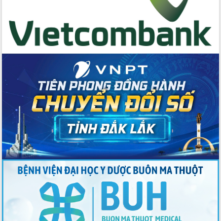
tác bầu cử tỉnh Đắk Lắk
Hội nghị Báo cáo viên Trung ương
tháng 01/2026
Phó Thủ tướng Hồ Quốc Dũng đánh giá
cao kết quả Chiến dịch Quang Trung
tại Đắk Lắk
Hội nghị Ban Chấp hành Đảng bộ tỉnh
Đắk Lắk lần thứ 2 (mở rộng)
Tập trung giải phóng mặt bằng, đẩy
nhanh tiến độ Tuyến đường bộ ven
biển
Gỡ khó, khởi công xây dựng, sửa chữa
toàn bộ nhà ở cho hộ dân đúng tiến độ
đề ra
UBND tỉnh Đắk Lắk tổng kết công tác
quốc phòng, quân sự địa phương năm
2025
Tập trung triển khai quyết liệt, đồng bộ
các giải pháp nhằm thực hiện hiệu quả
các nhiệm vụ đề ra năm 2025
Phát huy vai trò của người có uy tín