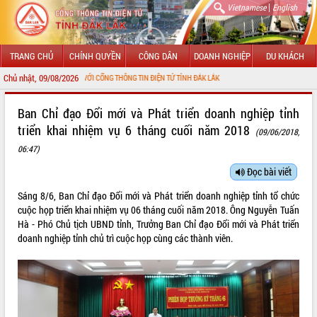
|
Vietnamese
English
TRANG CHỦ
CHÍNH QUYỀN
CÔNG DÂN
DOANH NGHIỆP
DU KHÁCH
Chủ nhật, 09/08/2026
G ĐẾN VỚI CỔNG THÔNG TIN ĐIỆN TỬ TỈNH ĐẮK LẮK
GIỚI THIỆU
Ban Chỉ đạo Đổi mới và Phát triển doanh nghiệp tỉnh
triển khai nhiệm vụ 6 tháng cuối năm 2018
(09/06/2018,
LÃNH ĐẠO UBND TỈNH
06:47)
TIN TỨC SỰ KIỆN
Đọc bài viết
SỞ, BAN, NGÀNH
Sáng 8/6, Ban Chỉ đạo Đổi mới và Phát triển doanh nghiệp tỉnh tổ chức
cuộc họp triển khai nhiệm vụ 06 tháng cuối năm 2018. Ông Nguyễn Tuấn
UBND CÁC XÃ, PHƯỜNG
Hà - Phó Chủ tịch UBND tỉnh, Trưởng Ban Chỉ đạo Đổi mới và Phát triển
doanh nghiệp tỉnh chủ trì cuộc họp cùng các thành viên.
THÔNG TIN CHỈ ĐẠO ĐIỀU HÀNH
HỆ THỐNG VĂN BẢN
VĂN BẢN HĐND TỈNH