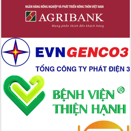
quốc phòng, quân sự địa phương năm
2026
Đắk Lắk tập trung toàn lực khắc phục
tồn tại IUU, sẵn sàng làm việc với
Đoàn thanh tra EC
Chủ tịch UBND tỉnh Tạ Anh Tuấn thăm,
chúc mừng các bệnh viện nhân Ngày
Thầy thuốc Việt Nam
Rộn ràng lễ hội truyền thống Sông
nước Đà Nông lần thứ I năm 2026
Kỳ họp Chuyên đề lần thứ Năm, HĐND
tỉnh Đắk Lắk thông qua các nghị quyết
quan trọng
Thống nhất danh sách giới thiệu ứng
cử đại biểu Quốc hội khoá XVI và đại
biểu HĐND tỉnh Đắk Lắk, nhiệm kỳ
2026-2031
Phát động hai phong trào thi đua quan
trọng trong kỷ nguyên mới
Hội nghị lần thứ tư Ban Chỉ đạo công