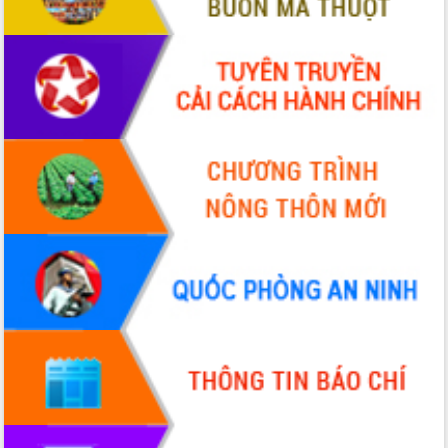
Xây dựng nông thôn mới: Nâng cao đời
sống người dân từ những mô hình thiết
thực
Quyết liệt tháo gỡ vướng mắc, đẩy
nhanh tiến độ các dự án trọng điểm
trong Khu kinh tế Nam Phú Yên
Hòn Yến phát triển du lịch gắn với bảo
tồn biển
Lấy ý kiến điều chỉnh Quy hoạch tỉnh
Đắk Lắk thời kỳ 2021-2030, tầm nhìn
đến năm 2050
Phát động chiến dịch 30 ngày đêm
giải phóng mặt bằng Tuyến đường bộ
ven biển
Đắk Lắk nỗ lực thúc đẩy tăng trưởng
kinh tế từ 10% trở lên trong Quý
II/2026
Đắk Lắk ký kết thỏa thuận hợp tác về
chuyển đổi số giai đoạn 2026 – 2030
với Tập đoàn Bưu chính Viễn thông
Việt Nam