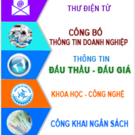
Thứ trưởng Bộ Y tế làm việc với tỉnh
Đắk Lắk về phát triển nhân lực y tế
cho trạm y tế cấp xã
Du lịch Đắk Lắk nâng tầm trải nghiệm
du khách thông qua Hệ thống cơ sở dữ
liệu và Bản đồ số
Tập huấn ứng dụng trí tuệ nhân tạo (AI)
trong thương mại điện tử năm 2026
Đoàn đại biểu Quốc hội tỉnh Đắk Lắk
trao đổi thông tin trước Kỳ họp thứ
nhất, Quốc hội khóa XVI
Quyết liệt cải cách hành chính, khơi
thông nguồn lực phát triển
Nâng cao hiệu lực, hiệu quả HĐND
tỉnh thông qua hiện đại hóa hành chính
Xã Ea Phê gắn cải cách hành chính với
chuyển đổi số
Phó Chủ tịch Thường trực UBND tỉnh
Hồ Thị Nguyên Thảo làm việc tại Trung
tâm Phục vụ hành chính công xã Ea
Phê