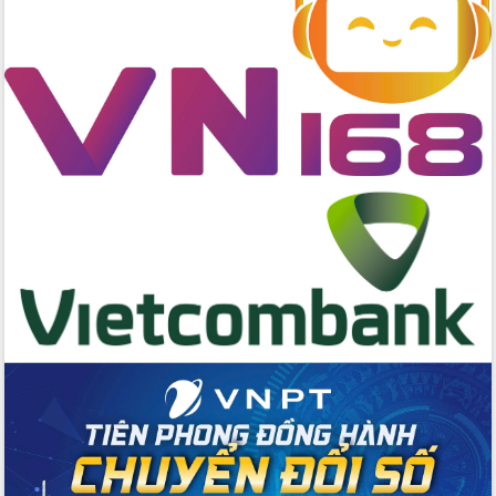
tác bầu cử tỉnh Đắk Lắk
Hội nghị Báo cáo viên Trung ương
tháng 01/2026
Phó Thủ tướng Hồ Quốc Dũng đánh giá
cao kết quả Chiến dịch Quang Trung
tại Đắk Lắk
Hội nghị Ban Chấp hành Đảng bộ tỉnh
Đắk Lắk lần thứ 2 (mở rộng)
Tập trung giải phóng mặt bằng, đẩy
nhanh tiến độ Tuyến đường bộ ven
biển
Gỡ khó, khởi công xây dựng, sửa chữa
toàn bộ nhà ở cho hộ dân đúng tiến độ
đề ra
UBND tỉnh Đắk Lắk tổng kết công tác
quốc phòng, quân sự địa phương năm
2025
Tập trung triển khai quyết liệt, đồng bộ
các giải pháp nhằm thực hiện hiệu quả
các nhiệm vụ đề ra năm 2025
Phát huy vai trò của người có uy tín