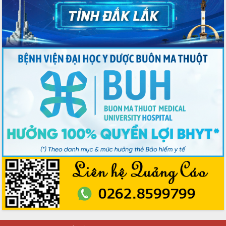
trong phòng chống tảo hôn và hôn
nhân cận huyết thống
Nông sản Tây Nguyên thu hút doanh
nghiệp nước ngoài
Đắk Lắk định vị thương hiệu du lịch
“Biển – Rừng – Cà phê” trong không
gian phát triển mới
Hội nghị chia sẻ kinh nghiệm, chuyển
giao kỹ thuật y tế, định hướng phát
triển chuyên sâu đến 2030
Chuyển đổi số mở ra không gian phát
triển trong lĩnh vực văn hóa, du lịch
Công bố quyết định của Ban Thường
vụ Tỉnh ủy về công tác cán bộ.
Thủ tướng Phạm Minh Chính: Khẩn
trương tái thiết cuộc sống người dân
sau thiên tai
Tập trung nâng cao chất lượng, tổ
chức sản xuất sầu riêng theo hướng
bền vững