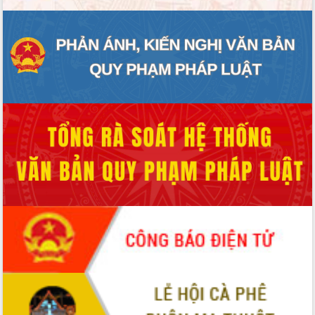
Hội thảo khoa học “Giải pháp thúc đẩy
phát triển nền kinh tế xanh tại tỉnh
Đắk Lắk”
Tăng cường giám sát, đôn đốc thực
hiện nhiệm vụ quản lý tài sản công
hàng tuần
Tháo gỡ những vướng mắc, đẩy mạnh
công tác cải cách thủ tục hành chính
tại Trung tâm Phục vụ hành chính
công tỉnh
Đắk Lắk: Tôn vinh 46 giải pháp tại Hội
thi Sáng tạo Kỹ thuật 2024 - 2025
Đắk Lắk rà soát, điều chỉnh Đề án 190
về phát triển nuôi trồng thủy sản
Phó Chủ tịch UBND tỉnh Đắk Lắk
Trương Công Thái kiểm tra thực địa
Dự án cao tốc Khánh Hòa - Buôn Ma
Thuột
Định vị cà phê Việt Nam như một “di
sản sống” trong dòng chảy toàn cầu