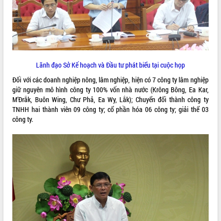
VIDEO
Lãnh đạo Sở Kế hoạch và Đầu tư phát biểu tại cuộc họp
Đối với các doanh nghiệp nông, lâm nghiệp, hiện có 7 công ty lâm nghiệp
giữ nguyên mô hình công ty 100% vốn nhà nước (Krông Bông, Ea Kar,
M’Đrắk, Buôn Wing, Chư Phả, Ea Wy, Lắk); Chuyển đổi thành công ty
TNHH hai thành viên 09 công ty; cổ phần hóa 06 công ty; giải thể 03
Khám bệnh, cấp phát thuốc miễn phí
công ty.
và tặng quà người dân xã Cư Pui
Hội nghị UBND tỉnh Đắk Lắk thường kỳ
tháng 7/2026
Lễ truy tặng danh hiệu “Bà Mẹ Việt
Nam Anh hùng” và trao Huân chương
Lao động
ALBUM ẢNH
UBND tỉnh Đắk Lắk triển khai nhiệm
vụ 6 tháng cuối năm 2026
Kỳ họp thứ Hai, Hội đồng nhân dân
tỉnh khóa XI quyết nghị nhiều nội dung