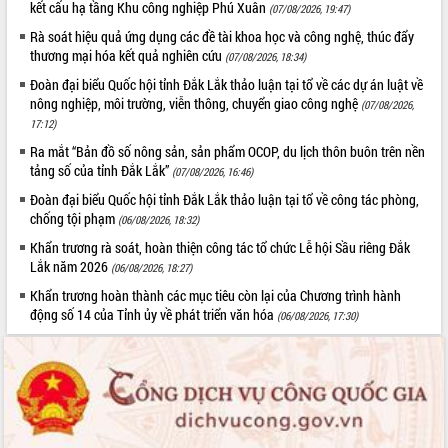
Quy hoạch và Xúc tiến đầu tư tỉnh Đắk
kết cấu hạ tầng Khu công nghiệp Phú Xuân
(07/08/2026, 19:47)
Lắk
Rà soát hiệu quả ứng dụng các đề tài khoa học và công nghệ, thúc đẩy
Khơi thông điểm nghẽn, đẩy nhanh
thương mại hóa kết quả nghiên cứu
(07/08/2026, 18:34)
giải ngân vốn khắc phục thiên tai
Đoàn đại biểu Quốc hội tỉnh Đắk Lắk thảo luận tại tổ về các dự án luật về
HĐND tỉnh thông qua điều chỉnh Quy
nông nghiệp, môi trường, viễn thông, chuyển giao công nghệ
(07/08/2026,
hoạch tỉnh thời kỳ 2021-2030
17:12)
Hội thảo góp ý hồ sơ điều chỉnh quy
Ra mắt “Bản đồ số nông sản, sản phẩm OCOP, du lịch thôn buôn trên nền
hoạch tỉnh Đắk Lắk thời kỳ 2021-2030,
tảng số của tỉnh Đắk Lắk”
(07/08/2026, 16:46)
tầm nhìn đến năm 2050
Đoàn đại biểu Quốc hội tỉnh Đắk Lắk thảo luận tại tổ về công tác phòng,
Nâng cao hiệu quả hoạt động của các
chống tội phạm
(06/08/2026, 18:32)
doanh nghiệp nhà nước
Hội nghị triển khai kết nối mạng
Khẩn trương rà soát, hoàn thiện công tác tổ chức Lễ hội Sầu riêng Đắk
Lắk năm 2026
truyền số liệu chuyên dùng phục vụ cơ
(06/08/2026, 18:27)
quan Đảng, Nhà nước
Khẩn trương hoàn thành các mục tiêu còn lại của Chương trình hành
Lễ phát động chuỗi hoạt động chung
động số 14 của Tỉnh ủy về phát triển văn hóa
(06/08/2026, 17:30)
tay làm sạch môi trường
Xã Ea Kar bước chuyển mình trong
công tác cải cách hành chính mô hình
mới
UBND tỉnh họp báo định kỳ tháng 4
năm 2026