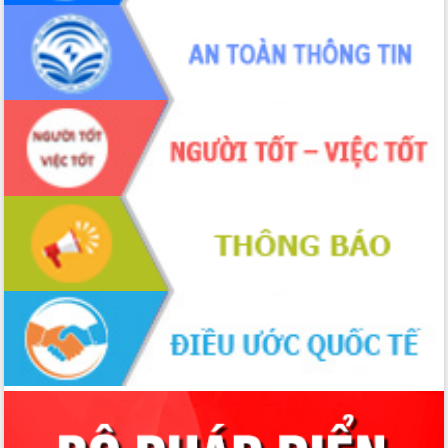
Xây dựng nền hành chính số đồng
hành cùng nông dân dân, doanh nghiệp
Giai đoạn 2026-2030, Đắk Lắk phấn
đấu có 77% xã đạt chuẩn nông thôn
mới
Chuyển đổi số 'mở đường' cho nông
nghiệp Đắk Lắk tăng trưởng bứt phá
Triển khai đồng bộ đo đạc, lập hồ sơ
địa chính, hoàn thiện cơ sở dữ liệu đất
đai
Ứng dụng sinh trắc học - Bước tiến
trong hành trình chuyển đổi số tại Đắk
Lắk
Đắk Lắk nâng cao hiệu quả công tác
Đảng từ Sổ tay đảng viên điện tử
Đắk Lắk đẩy mạnh nuôi biển công
nghệ, hướng tới phát triển thủy sản
bền vững
Tập huấn nâng cao năng lực triển khai
chuyển đổi số cho cán bộ, công chức