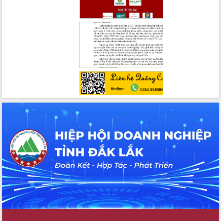
Bầu cử Quốc hội và HĐND: Cử tri Đắk
Lắk gửi gắm niềm tin, kỳ vọng vào lá
phiếu
Đắk Lắk sẵn sàng các điều kiện cho
Ngày hội bầu cử đại biểu Quốc hội
khóa XVI và HĐND các cấp nhiệm kỳ
2026-2031
Đảm bảo cuộc bầu cử đại biểu Quốc
hội và đại biểu HĐND các cấp diễn ra
an toàn, hiệu quả, đúng quy định
Thủ tướng Chính phủ Phạm Minh Chính
kiểm tra, chỉ đạo hoàn thành các dự
án cao tốc và thăm khu tái định cư tại
Đắk Lắk
Sôi nổi Hội đua ngựa truyền thống Gò
Thì Thùng mừng Xuân Bính Ngọ 2026
Lãnh đạo tỉnh dâng hương tưởng niệm
tại Đập Đồng Cam đầu Xuân Bính Ngọ
Ngành nông nghiệp phấn đấu tăng
trưởng đạt 5,86% trong năm 2026
UBND tỉnh Đắk Lắk triển khai công tác