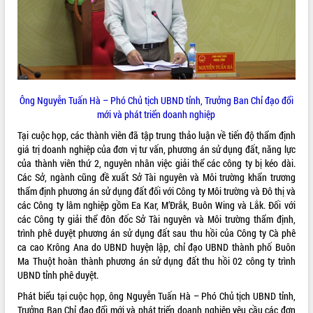
quan trọng
Bí thư Tỉnh ủy Lương Nguyễn Minh
Triết thăm, tặng quà người có công với
cách mạng
Rà soát, hoàn thiện hệ thống thiết chế
văn hóa, thể thao đáp ứng yêu cầu
LIÊN KẾT WEB
Ông Nguyễn Tuấn Hà – Phó Chủ tịch UBND tỉnh, Trưởng Ban Chỉ đạo đổi
phát triển mới
mới và phát triển doanh nghiệp
Thường trực HĐND tỉnh Đắk Lắk gặp
mặt Đoàn chuyên gia y tế TP. Hồ Chí
Tại cuộc họp, các thành viên đã tập trung thảo luận về tiến độ thẩm định
Minh
giá trị doanh nghiệp của đơn vị tư vấn, phương án sử dụng đất, năng lực
THỐNG KÊ TRUY CẬP
của thành viên thứ 2, nguyên nhân việc giải thể các công ty bị kéo dài.
Lễ truy điệu và an táng hài cốt liệt sĩ
Các Sở, ngành cũng đề xuất Sở Tài nguyên và Môi trường khẩn trương
tại Nghĩa trang Liệt sĩ xã Sơn Hòa
Hôm nay:
10586
thẩm định phương án sử dụng đất đối với Công ty Môi trường và Đô thị và
Bàn giải pháp tháo gỡ khó khăn trong
Tất cả:
66096254
các Công ty lâm nghiệp gồm Ea Kar, M’Đrắk, Buôn Wing và Lắk. Đối với
xuất khẩu sầu riêng và triển khai quy
các Công ty giải thể đôn đốc Sở Tài nguyên và Môi trường thẩm định,
định EUDR
trình phê duyệt phương án sử dụng đất sau thu hồi của Công ty Cà phê
Thứ trưởng Bộ Nông nghiệp và Môi
ca cao Krông Ana do UBND huyện lập, chỉ đạo UBND thành phố Buôn
trường Nguyễn Hoàng Hiệp khảo sát
Ma Thuột hoàn thành phương án sử dụng đất thu hồi 02 công ty trình
vùng trồng và doanh nghiệp đóng gói
UBND tỉnh phê duyệt.
sầu riêng tại Đắk Lắk
Phát biểu tại cuộc họp, ông Nguyễn Tuấn Hà – Phó Chủ tịch UBND tỉnh,
Trình diễn nghệ thuật chế biến các
Trưởng Ban Chỉ đạo đổi mới và phát triển doanh nghiệp yêu cầu các đơn