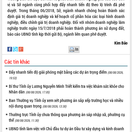
món ăn từ sầu riêng
vị và Sở ngành cùng phối hợp đẩy nhanh tiến độ theo lộ trình đã phê
Đắk Lắk công bố Quy hoạch và xúc
duyệt. Trong tháng 06/2018, Sở, ngành nhanh chóng hoàn thành xác
tiến đầu tư tỉnh
định giá trị doanh nghiệp và kế hoạch cổ phần hóa các loại hình doanh
Ngành cá ngừ Đắk Lắk chủ động thích
nghiệp, điều chỉnh giá trị doanh nghiệp. Đối với nhóm doanh nghiệp lâm
ứng để giữ vững thị trường xuất khẩu
nghiệp trước ngày 15/7/2018 phải hoàn thành phương án sử dụng đất,
báo cáo UBND tỉnh kịp thời gửi Bộ, ngành liên quan phê duyệt.
Diễn đàn Kinh tế tư nhân Việt Nam đột
phá cơ chế - Hợp tác công tư
Kim Bảo
Đề án 06 tạo bước ngoặt đột phá trong
In
cải cách hành chính tỉnh Đắk Lắk
Các tin khác
Kết nối tour, đẩy mạnh chuyển đổi số
để phát triển du lịch Đắk Lắk
Đẩy nhanh tiến độ giải phóng mặt bằng các dự án trọng điểm
(08/08/2026,
Khởi động Dự án Đầu tư xây dựng hạ
19:53)
tầng kỹ thuật Cụm công nghiệp Tân
Bí thư Tỉnh ủy Lương Nguyễn Minh Triết kiểm tra việc khám sức khỏe cho
Tiến
Nhân dân
(08/08/2026, 17:05)
Gặp mặt các cơ quan báo chí nhân Kỷ
niệm 101 năm Ngày Báo chí Cách
Ban Thường vụ Tỉnh ủy xem xét phương án sắp xếp trường học và nhiều
nội dung quan trọng
mạng Việt Nam
(08/08/2026, 13:30)
Đắk Lắk sơ kết 4 năm triển khai thực
Thường trực Tỉnh ủy chưa thông qua phương án sáp nhập xã, phường cụ
hiện Đề án 06 của Chính phủ
thể
(08/08/2026, 11:30)
Họp báo thông tin về Hội nghị Công bố
UBND tỉnh làm việc với Chủ đầu tư dự án Đầu tư xây dựng và kinh doanh