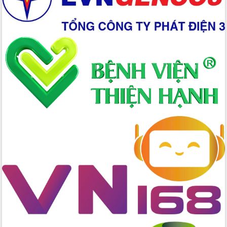
trưởng đạt 5,86% trong năm 2026
UBND tỉnh Đắk Lắk triển khai công tác
quốc phòng, quân sự địa phương năm
2026
Đắk Lắk tập trung toàn lực khắc phục
tồn tại IUU, sẵn sàng làm việc với
Đoàn thanh tra EC
Chủ tịch UBND tỉnh Tạ Anh Tuấn thăm,
chúc mừng các bệnh viện nhân Ngày
Thầy thuốc Việt Nam
Rộn ràng lễ hội truyền thống Sông
nước Đà Nông lần thứ I năm 2026
Kỳ họp Chuyên đề lần thứ Năm, HĐND
tỉnh Đắk Lắk thông qua các nghị quyết
quan trọng
Thống nhất danh sách giới thiệu ứng
cử đại biểu Quốc hội khoá XVI và đại
biểu HĐND tỉnh Đắk Lắk, nhiệm kỳ
2026-2031
Phát động hai phong trào thi đua quan