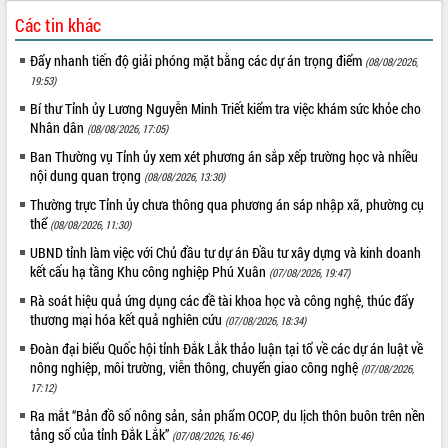
sầu riêng tại Đắk Lắk
Các tin khác
Trình diễn nghệ thuật chế biến các
món ăn từ sầu riêng
Đẩy nhanh tiến độ giải phóng mặt bằng các dự án trọng điểm
(08/08/2026,
Đắk Lắk công bố Quy hoạch và xúc
19:53)
tiến đầu tư tỉnh
Bí thư Tỉnh ủy Lương Nguyễn Minh Triết kiểm tra việc khám sức khỏe cho
Ngành cá ngừ Đắk Lắk chủ động thích
Nhân dân
(08/08/2026, 17:05)
ứng để giữ vững thị trường xuất khẩu
Ban Thường vụ Tỉnh ủy xem xét phương án sắp xếp trường học và nhiều
Diễn đàn Kinh tế tư nhân Việt Nam đột
nội dung quan trọng
(08/08/2026, 13:30)
phá cơ chế - Hợp tác công tư
Thường trực Tỉnh ủy chưa thông qua phương án sáp nhập xã, phường cụ
Đề án 06 tạo bước ngoặt đột phá trong
thể
(08/08/2026, 11:30)
cải cách hành chính tỉnh Đắk Lắk
UBND tỉnh làm việc với Chủ đầu tư dự án Đầu tư xây dựng và kinh doanh
Kết nối tour, đẩy mạnh chuyển đổi số
kết cấu hạ tầng Khu công nghiệp Phú Xuân
(07/08/2026, 19:47)
để phát triển du lịch Đắk Lắk
Khởi động Dự án Đầu tư xây dựng hạ
Rà soát hiệu quả ứng dụng các đề tài khoa học và công nghệ, thúc đẩy
thương mại hóa kết quả nghiên cứu
tầng kỹ thuật Cụm công nghiệp Tân
(07/08/2026, 18:34)
Tiến
Đoàn đại biểu Quốc hội tỉnh Đắk Lắk thảo luận tại tổ về các dự án luật về
Gặp mặt các cơ quan báo chí nhân Kỷ
nông nghiệp, môi trường, viễn thông, chuyển giao công nghệ
(07/08/2026,
niệm 101 năm Ngày Báo chí Cách
17:12)
mạng Việt Nam
Ra mắt “Bản đồ số nông sản, sản phẩm OCOP, du lịch thôn buôn trên nền
Đắk Lắk sơ kết 4 năm triển khai thực
tảng số của tỉnh Đắk Lắk”
(07/08/2026, 16:46)