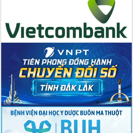
trọng trong kỷ nguyên mới
Hội nghị lần thứ tư Ban Chỉ đạo công
tác bầu cử tỉnh Đắk Lắk
Hội nghị Báo cáo viên Trung ương
tháng 01/2026
Phó Thủ tướng Hồ Quốc Dũng đánh giá
cao kết quả Chiến dịch Quang Trung
tại Đắk Lắk
Hội nghị Ban Chấp hành Đảng bộ tỉnh
Đắk Lắk lần thứ 2 (mở rộng)
Tập trung giải phóng mặt bằng, đẩy
nhanh tiến độ Tuyến đường bộ ven
biển
Gỡ khó, khởi công xây dựng, sửa chữa
toàn bộ nhà ở cho hộ dân đúng tiến độ
đề ra
UBND tỉnh Đắk Lắk tổng kết công tác
quốc phòng, quân sự địa phương năm
2025
Tập trung triển khai quyết liệt, đồng bộ
các giải pháp nhằm thực hiện hiệu quả