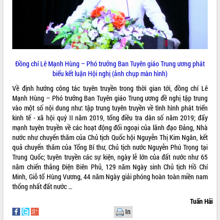
Kỳ họp thứ Hai, Hội đồng nhân dân
tỉnh khóa XI quyết nghị nhiều nội dung
quan trọng
Bí thư Tỉnh ủy Lương Nguyễn Minh
Triết thăm, tặng quà người có công với
cách mạng
LIÊN KẾT WEB
Đồng chí Lê Mạnh Hùng – Phó trưởng Ban Tuyên giáo Trung ương phát
biểu kết luận Hội nghị (ảnh chụp màn hình)
Rà soát, hoàn thiện hệ thống thiết chế
văn hóa, thể thao đáp ứng yêu cầu
Về định hướng công tác tuyên truyền trong thời gian tới, đồng chí Lê
phát triển mới
Mạnh Hùng – Phó trưởng Ban Tuyên giáo Trung ương đề nghị tập trung
Thường trực HĐND tỉnh Đắk Lắk gặp
vào một số nội dung như: tập trung tuyên truyền về tình hình phát triển
THỐNG KÊ TRUY CẬP
mặt Đoàn chuyên gia y tế TP. Hồ Chí
kinh tế - xã hội quý II năm 2019, tổng điều tra dân số năm 2019; đẩy
Minh
mạnh tuyên truyền về các hoạt động đối ngoại của lãnh đạo Đảng, Nhà
Hôm nay:
17373
nước như chuyến thăm của Chủ tịch Quốc hội Nguyễn Thị Kim Ngân, kết
Lễ truy điệu và an táng hài cốt liệt sĩ
Tất cả:
66130487
quả chuyến thăm của Tổng Bí thư, Chủ tịch nước Nguyễn Phú Trọng tại
tại Nghĩa trang Liệt sĩ xã Sơn Hòa
Trung Quốc; tuyên truyền các sự kiện, ngày lễ lớn của đất nước như 65
Bàn giải pháp tháo gỡ khó khăn trong
năm chiến thắng Điện Biên Phủ, 129 năm Ngày sinh Chủ tịch Hồ Chí
xuất khẩu sầu riêng và triển khai quy
Minh, Giỗ tổ Hùng Vương, 44 năm Ngày giải phóng hoàn toàn miền nam
định EUDR
thống nhất đất nước …
Thứ trưởng Bộ Nông nghiệp và Môi
Tuấn Hải
trường Nguyễn Hoàng Hiệp khảo sát
In
vùng trồng và doanh nghiệp đóng gói