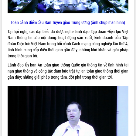
VIDEO
Toàn cảnh điểm cầu Ban Tuyên giáo Trung ương (ảnh chụp màn hình)
Tại hội nghị, các đại biểu đã được nghe lãnh đạo Tập đoàn Điện lực Việt
Nam thông tin các nội dung: hoạt động sản xuất, kinh doanh của Tập
đoàn Điện lực Việt Nam trong bối cảnh Cách mạng công nghiệp lần thứ 4;
tình hình cung cấp điện thời gian gần đây; những khó khăn và giải pháp
trong thời gian tới.
Lãnh đạo Ủy ban An toàn giao thông Quốc gia thông tin về tình hình tai
Trailer Lễ hội Sầu riêng Đắk Lắk năm
nạn giao thông và công tác đảm bảo trật tự, an toàn giao thông thời gian
2026
gần đây; những giải pháp trọng tâm, đột phá trong thời gian tới.
Khám bệnh, cấp phát thuốc miễn phí
và tặng quà người dân xã Cư Pui
Hội nghị UBND tỉnh Đắk Lắk thường kỳ
tháng 7/2026
Lễ truy tặng danh hiệu “Bà Mẹ Việt
ALBUM ẢNH
Nam Anh hùng” và trao Huân chương
Lao động
UBND tỉnh Đắk Lắk triển khai nhiệm
vụ 6 tháng cuối năm 2026