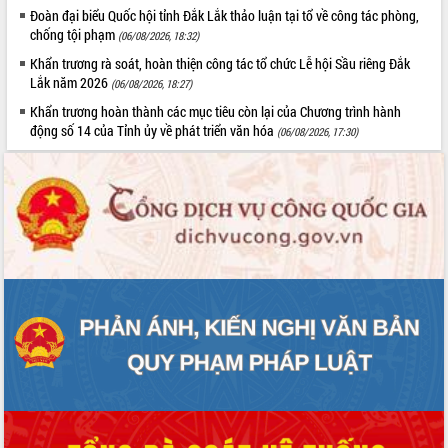
hiện Đề án 06 của Chính phủ
Đoàn đại biểu Quốc hội tỉnh Đắk Lắk thảo luận tại tổ về công tác phòng,
Họp báo thông tin về Hội nghị Công bố
chống tội phạm
(06/08/2026, 18:32)
Quy hoạch và Xúc tiến đầu tư tỉnh Đắk
Khẩn trương rà soát, hoàn thiện công tác tổ chức Lễ hội Sầu riêng Đắk
Lắk
Lắk năm 2026
(06/08/2026, 18:27)
Khơi thông điểm nghẽn, đẩy nhanh
Khẩn trương hoàn thành các mục tiêu còn lại của Chương trình hành
giải ngân vốn khắc phục thiên tai
động số 14 của Tỉnh ủy về phát triển văn hóa
(06/08/2026, 17:30)
HĐND tỉnh thông qua điều chỉnh Quy
hoạch tỉnh thời kỳ 2021-2030
Hội thảo góp ý hồ sơ điều chỉnh quy
hoạch tỉnh Đắk Lắk thời kỳ 2021-2030,
tầm nhìn đến năm 2050
Nâng cao hiệu quả hoạt động của các
doanh nghiệp nhà nước
Hội nghị triển khai kết nối mạng
truyền số liệu chuyên dùng phục vụ cơ
quan Đảng, Nhà nước
Lễ phát động chuỗi hoạt động chung
tay làm sạch môi trường
Xã Ea Kar bước chuyển mình trong
công tác cải cách hành chính mô hình
mới