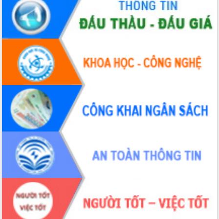
với Tập đoàn Bưu chính Viễn thông
Việt Nam
Thứ trưởng Bộ Y tế làm việc với tỉnh
Đắk Lắk về phát triển nhân lực y tế
cho trạm y tế cấp xã
Du lịch Đắk Lắk nâng tầm trải nghiệm
du khách thông qua Hệ thống cơ sở dữ
liệu và Bản đồ số
Tập huấn ứng dụng trí tuệ nhân tạo (AI)
trong thương mại điện tử năm 2026
Đoàn đại biểu Quốc hội tỉnh Đắk Lắk
trao đổi thông tin trước Kỳ họp thứ
nhất, Quốc hội khóa XVI
Quyết liệt cải cách hành chính, khơi
thông nguồn lực phát triển
Nâng cao hiệu lực, hiệu quả HĐND
tỉnh thông qua hiện đại hóa hành chính
Xã Ea Phê gắn cải cách hành chính với
chuyển đổi số
Phó Chủ tịch Thường trực UBND tỉnh