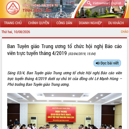
|
Vietnamese
English
TRANG CHỦ
CHÍNH QUYỀN
CÔNG DÂN
DOANH NGHIỆP
DU KHÁCH
Thứ hai, 10/08/2026
CHÀO MỪNG ĐẾN VỚI CỔ
GIỚI THIỆU
Ban Tuyên giáo Trung ương tổ chức hội nghị Báo cáo
viên trực tuyến tháng 4/2019
(03/04/2019, 15:04)
LÃNH ĐẠO UBND TỈNH
Đọc bài viết
TIN TỨC SỰ KIỆN
Sáng 03/4, Ban Tuyên giáo Trung ương tổ chức Hội nghị Báo cáo viên
SỞ, BAN, NGÀNH
trực tuyến tháng 4/2019 dưới sự chủ trì của đồng chí Lê Mạnh Hùng –
Phó trưởng Ban Tuyên giáo Trung ương.
UBND CÁC XÃ, PHƯỜNG
THÔNG TIN CHỈ ĐẠO ĐIỀU HÀNH
HỆ THỐNG VĂN BẢN
VĂN BẢN HĐND TỈNH