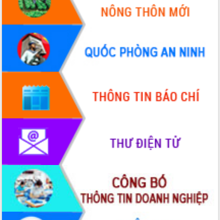
Định vị cà phê Việt Nam như một “di
sản sống” trong dòng chảy toàn cầu
Xây dựng nông thôn mới: Nâng cao đời
sống người dân từ những mô hình thiết
thực
Quyết liệt tháo gỡ vướng mắc, đẩy
nhanh tiến độ các dự án trọng điểm
trong Khu kinh tế Nam Phú Yên
Hòn Yến phát triển du lịch gắn với bảo
tồn biển
Lấy ý kiến điều chỉnh Quy hoạch tỉnh
Đắk Lắk thời kỳ 2021-2030, tầm nhìn
đến năm 2050
Phát động chiến dịch 30 ngày đêm
giải phóng mặt bằng Tuyến đường bộ
ven biển
Đắk Lắk nỗ lực thúc đẩy tăng trưởng
kinh tế từ 10% trở lên trong Quý
II/2026
Đắk Lắk ký kết thỏa thuận hợp tác về
chuyển đổi số giai đoạn 2026 – 2030