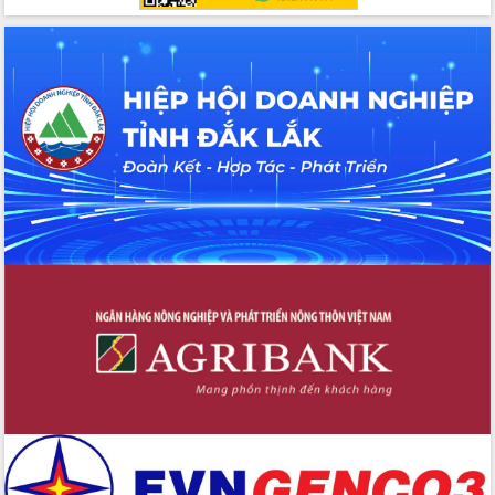
Chương trình “Gặp gỡ hữu nghị –
Friendship Meeting New Year 2026”
Bầu cử Quốc hội và HĐND: Cử tri Đắk
Lắk gửi gắm niềm tin, kỳ vọng vào lá
phiếu
Đắk Lắk sẵn sàng các điều kiện cho
Ngày hội bầu cử đại biểu Quốc hội
khóa XVI và HĐND các cấp nhiệm kỳ
2026-2031
Đảm bảo cuộc bầu cử đại biểu Quốc
hội và đại biểu HĐND các cấp diễn ra
an toàn, hiệu quả, đúng quy định
Thủ tướng Chính phủ Phạm Minh Chính
kiểm tra, chỉ đạo hoàn thành các dự
án cao tốc và thăm khu tái định cư tại
Đắk Lắk
Sôi nổi Hội đua ngựa truyền thống Gò
Thì Thùng mừng Xuân Bính Ngọ 2026
Lãnh đạo tỉnh dâng hương tưởng niệm
tại Đập Đồng Cam đầu Xuân Bính Ngọ
Ngành nông nghiệp phấn đấu tăng