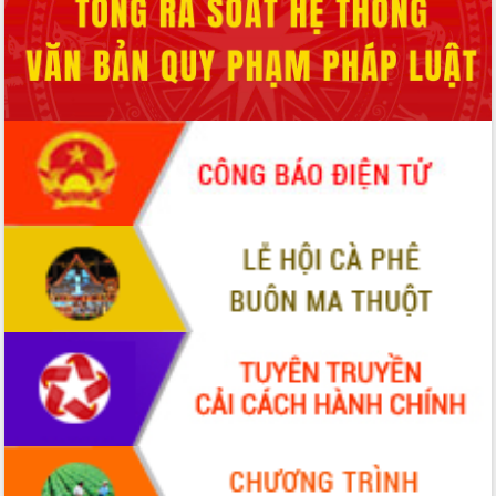
UBND tỉnh họp báo định kỳ tháng 4
năm 2026
Hội thảo khoa học “Giải pháp thúc đẩy
phát triển nền kinh tế xanh tại tỉnh
Đắk Lắk”
Tăng cường giám sát, đôn đốc thực
hiện nhiệm vụ quản lý tài sản công
hàng tuần
Tháo gỡ những vướng mắc, đẩy mạnh
công tác cải cách thủ tục hành chính
tại Trung tâm Phục vụ hành chính
công tỉnh
Đắk Lắk: Tôn vinh 46 giải pháp tại Hội
thi Sáng tạo Kỹ thuật 2024 - 2025
Đắk Lắk rà soát, điều chỉnh Đề án 190
về phát triển nuôi trồng thủy sản
Phó Chủ tịch UBND tỉnh Đắk Lắk
Trương Công Thái kiểm tra thực địa
Dự án cao tốc Khánh Hòa - Buôn Ma
Thuột