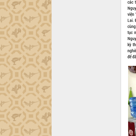
các 
Đắk Lắk công bố Quy hoạch và xúc
Nguy
tiến đầu tư tỉnh
viện 
Lai.
Ngành cá ngừ Đắk Lắk chủ động thích
cùng
ứng để giữ vững thị trường xuất khẩu
tục 
Diễn đàn Kinh tế tư nhân Việt Nam đột
Nguy
phá cơ chế - Hợp tác công tư
kỳ t
Đề án 06 tạo bước ngoặt đột phá trong
nghi
cải cách hành chính tỉnh Đắk Lắk
để đă
Kết nối tour, đẩy mạnh chuyển đổi số
để phát triển du lịch Đắk Lắk
Khởi động Dự án Đầu tư xây dựng hạ
tầng kỹ thuật Cụm công nghiệp Tân
Tiến
Gặp mặt các cơ quan báo chí nhân Kỷ
niệm 101 năm Ngày Báo chí Cách
mạng Việt Nam
Đắk Lắk sơ kết 4 năm triển khai thực
hiện Đề án 06 của Chính phủ
Họp báo thông tin về Hội nghị Công bố
Quy hoạch và Xúc tiến đầu tư tỉnh Đắk