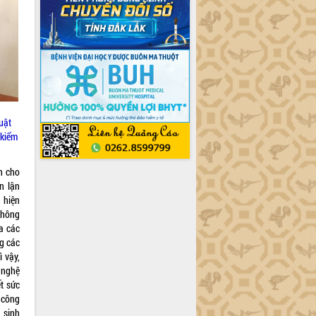
uật
 kiểm
n cho
n lận
t hiện
 không
a các
ng các
ì vậy,
 nghệ
ết sức
ự công
 sinh