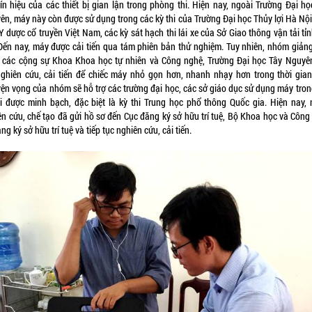
tín hiệu của các thiết bị gian lận trong phòng thi. Hiện nay, ngoài Trường Đại họ
ên, máy này còn được sử dụng trong các kỳ thi của Trường Đại học Thủy lợi Hà Nội
Y dược cổ truyền Việt Nam, các kỳ sát hạch thi lái xe của Sở Giao thông vận tải tỉ
 Đến nay, máy được cải tiến qua tám phiên bản thử nghiệm. Tuy nhiên, nhóm giảng
 các cộng sự Khoa Khoa học tự nhiên và Công nghệ, Trường Đại học Tây Nguyên
nghiên cứu, cải tiến để chiếc máy nhỏ gọn hơn, nhanh nhạy hơn trong thời gian
ện vọng của nhóm sẽ hỗ trợ các trường đại học, các sở giáo dục sử dụng máy tron
hi được minh bạch, đặc biệt là kỳ thi Trung học phổ thông Quốc gia. Hiện nay,
ên cứu, chế tạo đã gửi hồ sơ đến Cục đăng ký sở hữu trí tuệ, Bộ Khoa học và Công
ng ký sở hữu trí tuệ và tiếp tục nghiên cứu, cải tiến.