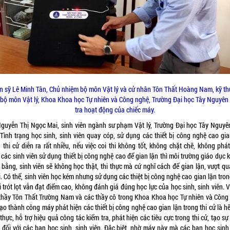
ến sỹ Lê Minh Tân, Chủ nhiệm bộ môn Vật lý và cử nhân Tôn Thất Hoàng Nam, kỹ th
 bộ môn Vật lý, Khoa Khoa học Tự nhiên và Công nghệ, Trường Đại học Tây Nguyên
tra hoạt động của chiếc máy.
guyễn Thị Ngọc Mai, sinh viên ngành sư phạm Vật lý, Trường Đại học Tây Nguyê
: Tình trạng học sinh, sinh viên quay cóp, sử dụng các thiết bị công nghệ cao gia
 thi cử diễn ra rất nhiều, nếu việc coi thi không tốt, không chặt chẽ, không phá
các sinh viên sử dụng thiết bị công nghệ cao để gian lận thì môi trường giáo dục
 bằng, sinh viên sẽ không học thật, thi thực mà cứ nghĩ cách để gian lận, vượt qu
i. Có thể, sinh viên học kém nhưng sử dụng các thiệt bị công nghệ cao gian lận tro
i trót lọt vẫn đạt điểm cao, không đánh giá đúng học lực của học sinh, sinh viên. V
 thầy Tôn Thất Trường Nam và các thầy cô trong Khoa Khoa học Tự nhiên và Công
ạo thành công máy phát hiện các thiết bị công nghệ cao gian lận trong thi cử là h
 thực, hỗ trợ hiệu quả công tác kiểm tra, phát hiện các tiêu cực trong thi cử, tạo s
 đối với các bạn học sinh, sinh viên. Đặc biệt, nhờ máy này mà các bạn học sinh,