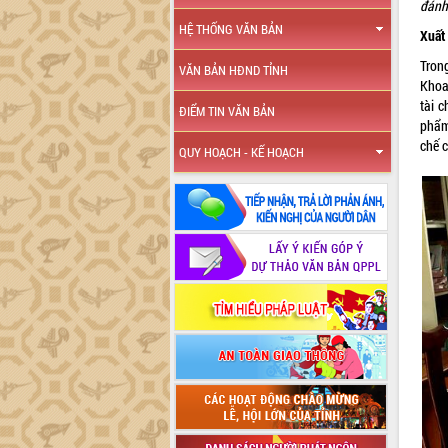
đánh
HỆ THỐNG VĂN BẢN
Xuất 
Tron
VĂN BẢN HĐND TỈNH
Khoa
tài c
ĐIỂM TIN VĂN BẢN
phẩm
chế 
QUY HOẠCH - KẾ HOẠCH