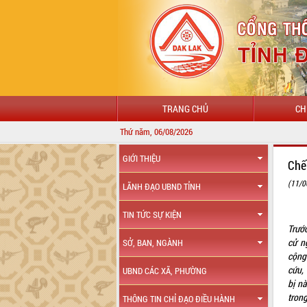
TRANG CHỦ
CH
Thứ năm, 06/08/2026
GIỚI THIỆU
Chế
(11/0
LÃNH ĐẠO UBND TỈNH
TIN TỨC SỰ KIỆN
Trước
cử n
SỞ, BAN, NGÀNH
cộng
cứu, 
UBND CÁC XÃ, PHƯỜNG
bị n
trong
THÔNG TIN CHỈ ĐẠO ĐIỀU HÀNH