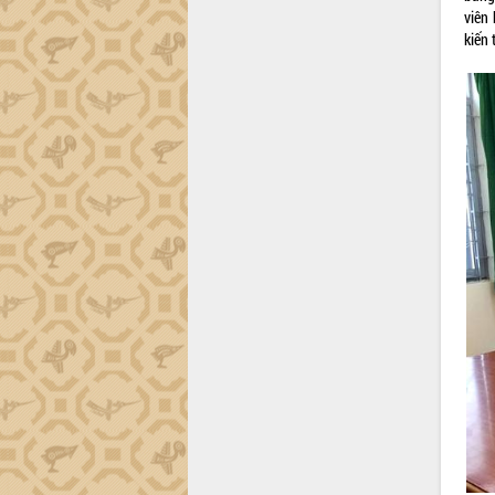
Hội thảo khoa học “Giải pháp thúc đẩy
viên 
phát triển nền kinh tế xanh tại tỉnh
kiến
Đắk Lắk”
Tăng cường giám sát, đôn đốc thực
hiện nhiệm vụ quản lý tài sản công
hàng tuần
Tháo gỡ những vướng mắc, đẩy mạnh
công tác cải cách thủ tục hành chính
tại Trung tâm Phục vụ hành chính
công tỉnh
Đắk Lắk: Tôn vinh 46 giải pháp tại Hội
thi Sáng tạo Kỹ thuật 2024 - 2025
Đắk Lắk rà soát, điều chỉnh Đề án 190
về phát triển nuôi trồng thủy sản
Phó Chủ tịch UBND tỉnh Đắk Lắk
Trương Công Thái kiểm tra thực địa
Dự án cao tốc Khánh Hòa - Buôn Ma
Thuột
Định vị cà phê Việt Nam như một “di
sản sống” trong dòng chảy toàn cầu