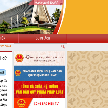
|
Vietnamese
English
IỆP
DU KHÁCH
Ử TỈNH ĐẮK LẮK
i cử
viết
ng thi
g các
ghiên
 Thiết
n lận
à được