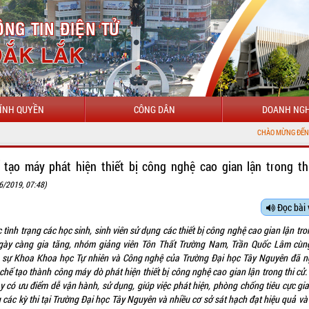
ÍNH QUYỀN
CÔNG DÂN
DOANH NGH
CHÀO MỪNG ĐẾN VỚI CỔNG THÔNG TIN ĐIỆN T
 tạo máy phát hiện thiết bị công nghệ cao gian lận trong th
6/2019, 07:48)
Đọc bài 
 tình trạng các học sinh, sinh viên sử dụng các thiết bị công nghệ cao gian lận tro
gày càng gia tăng, nhóm giảng viên Tôn Thất Trường Nam, Trần Quốc Lâm cùn
 sự Khoa Khoa học Tự nhiên và Công nghệ của Trường Đại học Tây Nguyên đã n
chế tạo thành công máy dò phát hiện thiết bị công nghệ cao gian lận trong thi cử.
ày có ưu điểm dễ vận hành, sử dụng, giúp việc phát hiện, phòng chống tiêu cực gia
 các kỳ thi tại Trường Đại học Tây Nguyên và nhiều cơ sở sát hạch đạt hiệu quả v