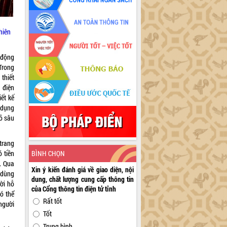
hiên
 động
Trong
 thiết
 điện
iết kế
 dụng
ỏ sâu
 trang
 tiền
BÌNH CHỌN
. Qua
Xin ý kiến đánh giá về giao diện, nội
 dùng
dung, chất lượng cung cấp thông tin
ời hỗ
của Cổng thông tin điện tử tỉnh
có thể
Rất tốt
người
Tốt
Trung bình