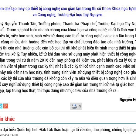
m chế tạo máy dò thiết bị công nghệ cao gian lận trong thi cử Khoa Khoa học Tự n
và Công nghệ, Trường Đại học Tây Nguyên.
 sỹ Nguyễn Thanh Tân, Trưởng phòng Thanh tra-Pháp chế, Trường Đại học Tây N
iết: Trước sự phát triển nhanh chóng của khoa học và công nghệ, nhất là lĩnh vực
điện tử, việc học sinh, sinh viên sử dụng các thiết bị công nghệ cao gian lận trong 
 càng nhiều, ảnh hưởng đến việc học tập và chất lượng đào tạo của nhà trường. 
ỳ thi của nhà trường, các cán bộ coi thi rất khó phát hiện thí sinh mang thiết bị gi
ểm tra, xử lý. Tuy nhiên, kể từ khi đưa vào sử dụng máy phát hiện thiết bị công ng
 lận trong thi cử từ năm 2016 đến nay, phòng đã kiểm tra, phát hiện và xử lý 60 t
inh viên vi phạm trong các kỳ thi, nhất là các kỳ thi có tính cạnh tranh cao. Nhờ s
này mà đến năm học này, tình trạng sinh viên sử dụng thiết bị công nghệ cao gia
 các kỳ thi của nhà trường đã không còn xảy ra nữa và điều quan trọng hơn là sin
 suy nghĩ sử dụng thiết bị công nghệ cao để gian lận trong thi cử mà tự giác hơn
ập, tập trung học thật, thi thực đúng như mục tiêu của nhà trường đề ra.
Nguyễn H
In
in khác
 đại biểu Quốc hội tỉnh Đắk Lắk thảo luận tại tổ về công tác phòng, chống tội ph
8/2026, 18:32)