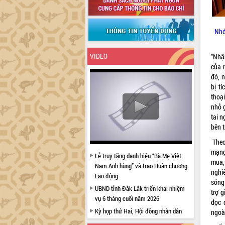
Nhó
VIDEO
“Nhậ
của 
đó, n
bị t
thoại
nhỏ 
tai 
bên t
Theo 
mạng
Lễ truy tặng danh hiệu “Bà Mẹ Việt
mua,
Nam Anh hùng” và trao Huân chương
nghi
Lao động
sóng
UBND tỉnh Đắk Lắk triển khai nhiệm
trợ g
vụ 6 tháng cuối năm 2026
đọc 
Kỳ họp thứ Hai, Hội đồng nhân dân
ngoài
tỉnh khóa XI quyết nghị nhiều nội dung