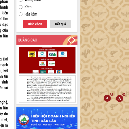
 phân
Kém
Thanh
 kiện
Rất kém
ể tìm
Bình chọn
Kết quả
o đạc
g của
an lận
QUẢNG CÁO
g Đại
à mạch
, kết
n tín
i sinh
iên sử
nghệ,
n lận
áy dò
m mét,
iện ra