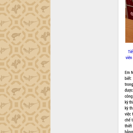
Lắk
Khơi thông điểm nghẽn, đẩy nhanh
giải ngân vốn khắc phục thiên tai
HĐND tỉnh thông qua điều chỉnh Quy
hoạch tỉnh thời kỳ 2021-2030
Hội thảo góp ý hồ sơ điều chỉnh quy
hoạch tỉnh Đắk Lắk thời kỳ 2021-2030,
tầm nhìn đến năm 2050
Ti
viên
Nâng cao hiệu quả hoạt động của các
doanh nghiệp nhà nước
Hội nghị triển khai kết nối mạng
Em N
truyền số liệu chuyên dùng phục vụ cơ
biết
quan Đảng, Nhà nước
trong
được 
Lễ phát động chuỗi hoạt động chung
công
tay làm sạch môi trường
kỳ th
Xã Ea Kar bước chuyển mình trong
kỳ th
công tác cải cách hành chính mô hình
việc
mới
chế t
UBND tỉnh họp báo định kỳ tháng 4
thiết
năm 2026
bằng