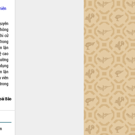
hiên
guyên
 thông
thi cử
Trong
an lận
hệ cao
rường
ử dụng
n lận
h viên
 trong
oài Bão
ạm