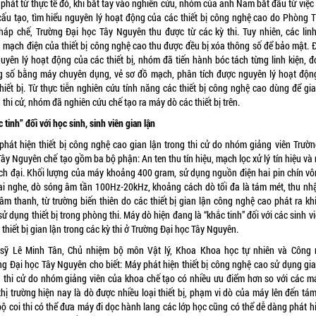
 phát từ thực tế đó, khi bắt tay vào nghiên cứu, nhóm của anh Nam bắt đầu từ việc
 cấu tạo, tìm hiểu nguyên lý hoạt động của các thiết bị công nghệ cao do Phòng 
pháp chế, Trường Đại học Tây Nguyên thu được từ các kỳ thi. Tuy nhiên, các linh
g mạch điện của thiết bị công nghệ cao thu được đều bị xóa thông số để bảo mật. Đ
guyên lý hoạt động của các thiết bị, nhóm đã tiến hành bóc tách từng linh kiện, đ
g số bằng máy chuyên dụng, vẻ sơ đồ mạch, phân tích được nguyên lý hoạt độn
hiết bị. Từ thực tiễn nghiên cứu tính năng các thiết bị công nghệ cao dùng để gi
 thi cử, nhóm đã nghiên cứu chế tạo ra máy dò các thiết bị trên.
 tinh” đối với học sinh, sinh viên gian lận
phát hiện thiết bị công nghệ cao gian lận trong thi cử do nhóm giảng viên Trườn
ây Nguyên chế tạo gồm ba bộ phận: An ten thu tín hiệu, mạch lọc xử lý tín hiệu v
ch đại. Khối lượng của máy khoảng 400 gram, sử dụng nguồn điện hai pin chín vôn
tai nghe, dò sóng âm tần 100Hz-20kHz, khoảng cách dò tối đa là tám mét, thu nhậ
âm thanh, từ trường biến thiên do các thiết bị gian lận công nghệ cao phát ra kh
sử dụng thiết bị trong phòng thi. Máy dò hiện đang là “khắc tinh” đối với các sinh v
thiết bị gian lận trong các kỳ thi ở Trường Đại học Tây Nguyên.
 sỹ Lê Minh Tân, Chủ nhiệm bộ môn Vật lý, Khoa Khoa học tự nhiên và Công 
ng Đại học Tây Nguyên cho biết: Máy phát hiện thiết bị công nghệ cao sử dụng gia
g thi cử do nhóm giảng viên của khoa chế tạo có nhiều ưu điểm hơn so với các m
thị trường hiện nay là dò được nhiều loại thiết bị, phạm vi dò của máy lên đến tá
ộ coi thi có thể đưa máy đi dọc hành lang các lớp học cũng có thể dễ dàng phát h