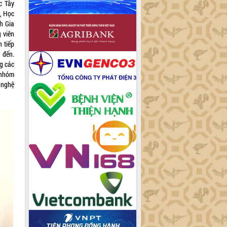
c Tây
, Học
nh Gia
 viên
 tiếp
 đến.
g các
 nhóm
 nghệ