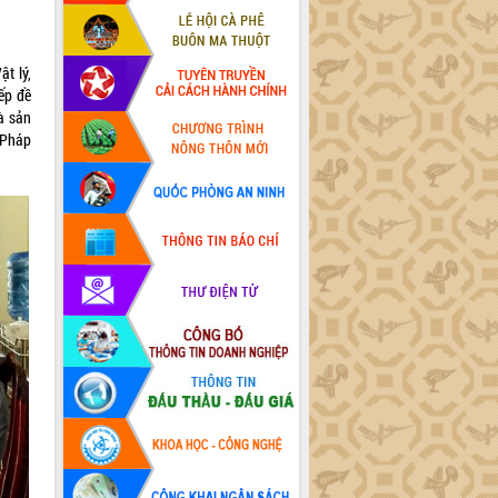
t lý,
ếp đề
là sản
-Pháp