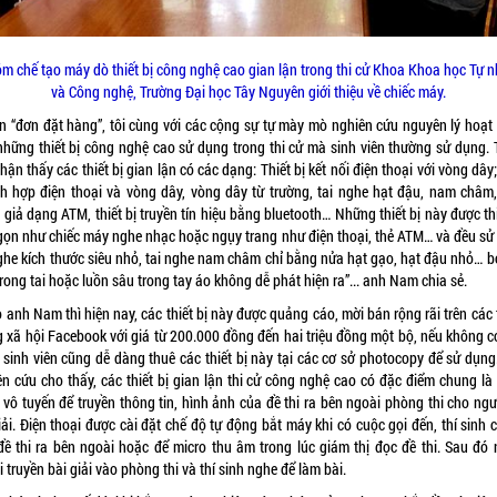
m chế tạo máy dò thiết bị công nghệ cao gian lận trong thi cử Khoa Khoa học Tự n
và Công nghệ, Trường Đại học Tây Nguyên giới thiệu về chiếc máy.
n “đơn đặt hàng”, tôi cùng với các cộng sự tự mày mò nghiên cứu nguyên lý hoạt
những thiết bị công nghệ cao sử dụng trong thi cử mà sinh viên thường sử dụng. 
hận thấy các thiết bị gian lận có các dạng: Thiết bị kết nối điện thoại với vòng dây;
ích hợp điện thoại và vòng dây, vòng dây từ trường, tai nghe hạt đậu, nam châm,
 giả dạng ATM, thiết bị truyền tín hiệu bằng bluetooth… Những thiết bị này được th
gọn như chiếc máy nghe nhạc hoặc ngụy trang như điện thoại, thẻ ATM… và đều sử
nghe kích thước siêu nhỏ, tai nghe nam châm chỉ bằng nửa hạt gạo, hạt đậu nhỏ… b
rong tai hoặc luồn sâu trong tay áo không dễ phát hiện ra”... anh Nam chia sẻ.
anh Nam thì hiện nay, các thiết bị này được quảng cáo, mời bán rộng rãi trên các
 xã hội Facebook với giá từ 200.000 đồng đến hai triệu đồng một bộ, nếu không có
 sinh viên cũng dễ dàng thuê các thiết bị này tại các cơ sở photocopy để sử dụng
ên cứu cho thấy, các thiết bị gian lận thi cử công nghệ cao có đặc điểm chung là
 vô tuyến để truyền thông tin, hình ảnh của đề thi ra bên ngoài phòng thi cho ngư
iải. Điện thoại được cài đặt chế độ tự động bắt máy khi có cuộc gọi đến, thí sinh 
đề thi ra bên ngoài hoặc để micro thu âm trong lúc giám thị đọc đề thi. Sau đó 
 truyền bài giải vào phòng thi và thí sinh nghe để làm bài.