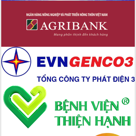
trong phòng chống tảo hôn và hôn
nhân cận huyết thống
Nông sản Tây Nguyên thu hút doanh
nghiệp nước ngoài
Đắk Lắk định vị thương hiệu du lịch
“Biển – Rừng – Cà phê” trong không
gian phát triển mới
Hội nghị chia sẻ kinh nghiệm, chuyển
giao kỹ thuật y tế, định hướng phát
triển chuyên sâu đến 2030
Chuyển đổi số mở ra không gian phát
triển trong lĩnh vực văn hóa, du lịch
Công bố quyết định của Ban Thường
vụ Tỉnh ủy về công tác cán bộ.
Thủ tướng Phạm Minh Chính: Khẩn
trương tái thiết cuộc sống người dân
sau thiên tai
Tập trung nâng cao chất lượng, tổ
chức sản xuất sầu riêng theo hướng
bền vững