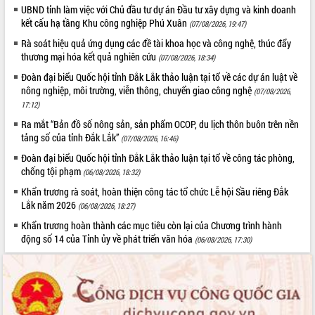
Xây dựng nông thôn mới: Nâng cao đời
UBND tỉnh làm việc với Chủ đầu tư dự án Đầu tư xây dựng và kinh doanh
sống người dân từ những mô hình thiết
kết cấu hạ tầng Khu công nghiệp Phú Xuân
(07/08/2026, 19:47)
thực
Rà soát hiệu quả ứng dụng các đề tài khoa học và công nghệ, thúc đẩy
Quyết liệt tháo gỡ vướng mắc, đẩy
thương mại hóa kết quả nghiên cứu
(07/08/2026, 18:34)
nhanh tiến độ các dự án trọng điểm
Đoàn đại biểu Quốc hội tỉnh Đắk Lắk thảo luận tại tổ về các dự án luật về
trong Khu kinh tế Nam Phú Yên
nông nghiệp, môi trường, viễn thông, chuyển giao công nghệ
(07/08/2026,
Hòn Yến phát triển du lịch gắn với bảo
17:12)
tồn biển
Ra mắt “Bản đồ số nông sản, sản phẩm OCOP, du lịch thôn buôn trên nền
Lấy ý kiến điều chỉnh Quy hoạch tỉnh
tảng số của tỉnh Đắk Lắk”
(07/08/2026, 16:46)
Đắk Lắk thời kỳ 2021-2030, tầm nhìn
đến năm 2050
Đoàn đại biểu Quốc hội tỉnh Đắk Lắk thảo luận tại tổ về công tác phòng,
chống tội phạm
Phát động chiến dịch 30 ngày đêm
(06/08/2026, 18:32)
giải phóng mặt bằng Tuyến đường bộ
Khẩn trương rà soát, hoàn thiện công tác tổ chức Lễ hội Sầu riêng Đắk
ven biển
Lắk năm 2026
(06/08/2026, 18:27)
Đắk Lắk nỗ lực thúc đẩy tăng trưởng
Khẩn trương hoàn thành các mục tiêu còn lại của Chương trình hành
kinh tế từ 10% trở lên trong Quý
động số 14 của Tỉnh ủy về phát triển văn hóa
(06/08/2026, 17:30)
II/2026
Đắk Lắk ký kết thỏa thuận hợp tác về
chuyển đổi số giai đoạn 2026 – 2030
với Tập đoàn Bưu chính Viễn thông
Việt Nam