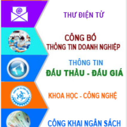
cấp xã
Đắk Lắk phát động hưởng ứng Ngày
Quyền của người tiêu dùng Việt Nam
2026
Đẩy mạnh cải cách hành chính, quyết
tâm đạt được mục tiêu tăng trưởng
hai con số trong năm 2026
Tổ chức trang trọng Lễ hội Đền thờ
Lương Văn Chánh năm 2026
Phó Bí thư Tỉnh ủy Đắk Lắk Đỗ Hữu
Huy giữ chức Bí thư Đảng ủy Ủy Ban
Nhân dân tỉnh
Bệnh án điện tử thúc đẩy chuyển đổi
số y tế tại Đắk Lắk
Chuyển đổi số thư viện: Mở rộng
không gian tri thức trong thời đại số
Đánh giá, rút kinh nghiệm công tác tổ
chức diễn tập trước ngày bầu cử
Chương trình “Gặp gỡ hữu nghị –
Friendship Meeting New Year 2026”