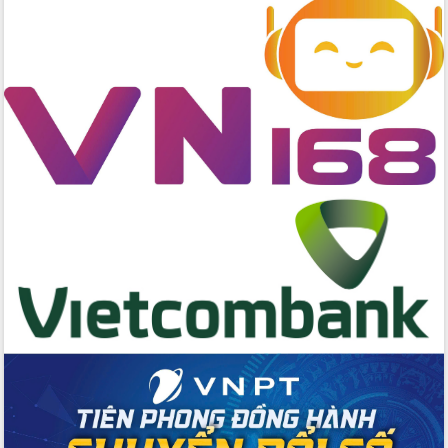
Đẩy nhanh công tác khắc phục, ổn
định đời sống Nhân dân sau bão số 13
Bí thư Tỉnh ủy Lương Nguyễn Minh
Triết dự Ngày hội đại đoàn kết tại
Buôn Đăk Tuôr, xã Cư Pui
Khởi công xây dựng Trường Phổ thông
nội trú liên cấp tiểu học và THCS xã Ia
Rvê
Phó Thủ tướng Chính phủ Mai Văn
Chính chia sẻ, động viên người dân
chịu ảnh hưởng nặng từ bão số 13
Chủ tịch UBND tỉnh kiểm tra công tác
phòng, chống bão số 13 tại các địa
bàn xung yếu
Tập trung đẩy nhanh giải ngân nguồn
vốn các chương trình mục tiêu quốc
gia
Xã Ea H'leo giữ vững và nâng cao chất
lượng các tiêu chí nông thôn mới
Công bố quyết định của Ban Thường
vụ Tỉnh ủy về công tác cán bộ