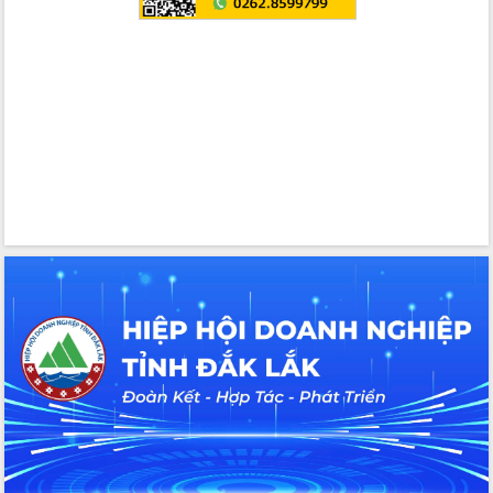
tác bầu cử tỉnh Đắk Lắk
Hội nghị Báo cáo viên Trung ương
tháng 01/2026
Phó Thủ tướng Hồ Quốc Dũng đánh giá
cao kết quả Chiến dịch Quang Trung
tại Đắk Lắk
Hội nghị Ban Chấp hành Đảng bộ tỉnh
Đắk Lắk lần thứ 2 (mở rộng)
Tập trung giải phóng mặt bằng, đẩy
nhanh tiến độ Tuyến đường bộ ven
biển
Gỡ khó, khởi công xây dựng, sửa chữa
toàn bộ nhà ở cho hộ dân đúng tiến độ
đề ra
UBND tỉnh Đắk Lắk tổng kết công tác
quốc phòng, quân sự địa phương năm
2025
Tập trung triển khai quyết liệt, đồng bộ
các giải pháp nhằm thực hiện hiệu quả
các nhiệm vụ đề ra năm 2025
Phát huy vai trò của người có uy tín