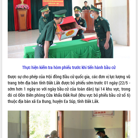
VIDEO
Thực hiện kiểm tra hòm phiếu trước khi tiến hành bầu cử
Khám bệnh, cấp phát thuốc miễn phí
và tặng quà người dân xã Cư Pui
Được sự cho phép của Hội đồng Bầu cử quốc gia, các đơn vị lực lượng vũ
trang trên địa bàn tỉnh Đắk Lắk được bỏ phiếu sớm trước 01 ngày (22/5 -
Hội nghị UBND tỉnh Đắk Lắk thường kỳ
sớm hơn 1 ngày so với ngày bầu cử của toàn dân) tại 14 khu vực, trong
tháng 7/2026
đó có Đồn Biên phòng Cửa khẩu Đắk Ruê (khu vực bỏ phiếu bầu cử số 6)
Lễ truy tặng danh hiệu “Bà Mẹ Việt
thuộc địa bàn xã Ea Bung, huyện Ea Súp, tỉnh Đắk Lắk.
Nam Anh hùng” và trao Huân chương
Lao động
ALBUM ẢNH
UBND tỉnh Đắk Lắk triển khai nhiệm
vụ 6 tháng cuối năm 2026
Kỳ họp thứ Hai, Hội đồng nhân dân
tỉnh khóa XI quyết nghị nhiều nội dung