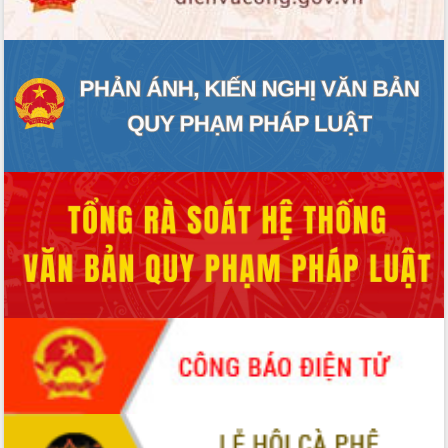
Thứ trưởng Bộ Y tế làm việc với tỉnh
Đắk Lắk về phát triển nhân lực y tế
cho trạm y tế cấp xã
Du lịch Đắk Lắk nâng tầm trải nghiệm
du khách thông qua Hệ thống cơ sở dữ
liệu và Bản đồ số
Tập huấn ứng dụng trí tuệ nhân tạo (AI)
trong thương mại điện tử năm 2026
Đoàn đại biểu Quốc hội tỉnh Đắk Lắk
trao đổi thông tin trước Kỳ họp thứ
nhất, Quốc hội khóa XVI
Quyết liệt cải cách hành chính, khơi
thông nguồn lực phát triển
Nâng cao hiệu lực, hiệu quả HĐND
tỉnh thông qua hiện đại hóa hành chính
Xã Ea Phê gắn cải cách hành chính với
chuyển đổi số
Phó Chủ tịch Thường trực UBND tỉnh
Hồ Thị Nguyên Thảo làm việc tại Trung
tâm Phục vụ hành chính công xã Ea
Phê