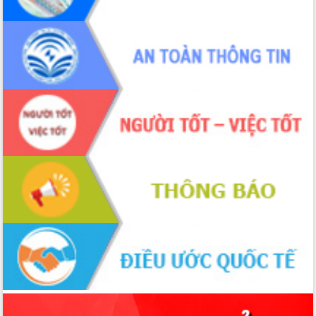
Bầu cử Quốc hội và HĐND: Cử tri Đắk
Lắk gửi gắm niềm tin, kỳ vọng vào lá
phiếu
Đắk Lắk sẵn sàng các điều kiện cho
Ngày hội bầu cử đại biểu Quốc hội
khóa XVI và HĐND các cấp nhiệm kỳ
2026-2031
Đảm bảo cuộc bầu cử đại biểu Quốc
hội và đại biểu HĐND các cấp diễn ra
an toàn, hiệu quả, đúng quy định
Thủ tướng Chính phủ Phạm Minh Chính
kiểm tra, chỉ đạo hoàn thành các dự
án cao tốc và thăm khu tái định cư tại
Đắk Lắk
Sôi nổi Hội đua ngựa truyền thống Gò
Thì Thùng mừng Xuân Bính Ngọ 2026
Lãnh đạo tỉnh dâng hương tưởng niệm
tại Đập Đồng Cam đầu Xuân Bính Ngọ
Ngành nông nghiệp phấn đấu tăng
trưởng đạt 5,86% trong năm 2026
UBND tỉnh Đắk Lắk triển khai công tác