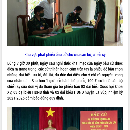
quan trọng
Bí thư Tỉnh ủy Lương Nguyễn Minh
Triết thăm, tặng quà người có công với
cách mạng
Rà soát, hoàn thiện hệ thống thiết chế
văn hóa, thể thao đáp ứng yêu cầu
LIÊN KẾT WEB
phát triển mới
Thường trực HĐND tỉnh Đắk Lắk gặp
Khu vực phát phiếu bầu cử cho các cán bộ, chiến sỹ
mặt Đoàn chuyên gia y tế TP. Hồ Chí
Minh
Đúng 7 giở 30 phút, ngày sau nghi thức khai mạc của ngày bầu cử được
THỐNG KÊ TRUY CẬP
diễn ra trang trọng, các cử tri hân hoan cầm trên tay lá phiếu để bầu chọn
Lễ truy điệu và an táng hài cốt liệt sĩ
những đại biểu ưu tú, đủ tài, đủ đức đại diện cho ý chí và nguyện vọng
tại Nghĩa trang Liệt sĩ xã Sơn Hòa
Hôm nay:
2872
của nhân dân. Sau hơn 1 giờ tiến hành bỏ phiếu, 100 % cử tri là cán bộ
Bàn giải pháp tháo gỡ khó khăn trong
Tất cả:
66088540
chiến sỹ của đơn vị đã tham gia bỏ phiếu bầu 03 đại biểu Quốc hội khóa
xuất khẩu sầu riêng và triển khai quy
XV, 03 đại biểu HĐND tỉnh và 02 đại biểu HĐND huyện Ea Súp, nhiệm kỳ
định EUDR
2021-2026 đảm bảo đúng quy định.
Thứ trưởng Bộ Nông nghiệp và Môi
trường Nguyễn Hoàng Hiệp khảo sát
vùng trồng và doanh nghiệp đóng gói
sầu riêng tại Đắk Lắk
Trình diễn nghệ thuật chế biến các