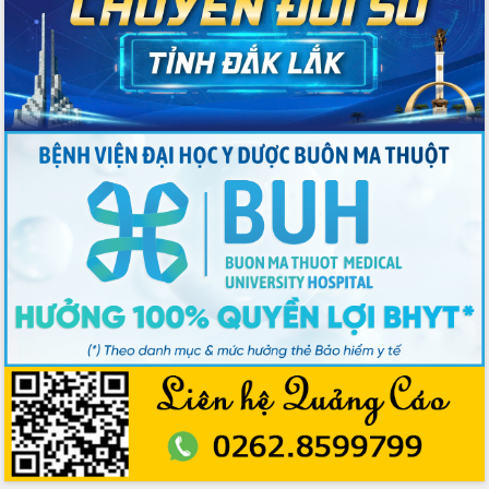
Nâng cao trách nhiệm người đứng
đầu, phát huy tinh thần chủ động,
sáng tạo để đảm bảo tiến độ giải ngân
vốn đầu tư công năm 2025
Sở Công Thương đột phá số hóa 100%
thủ tục trực tuyến lấy sự hài lòng của
doanh nghiệp làm thước đo phục vụ
Đảm bảo công tác bầu cử triển khai
đúng tiến độ, quy trình theo luật định
Ban Tuyên giáo và Dân vận Trung ương
tập huấn công tác khoa giáo năm 2025
Đắk Lắk hưởng ứng Ngày Pháp luật
Việt Nam 2025 và biểu dương 25 tập
thể, cá nhân tiêu biểu
Hội nghị lần thứ nhất Ban Chỉ đạo
công tác bầu cử tỉnh Đắk Lắk
Hội nghị UBND tỉnh thường kỳ tháng
10 năm 2025
Kỳ họp chuyên đề lần thứ Ba, HĐND
tỉnh khóa X