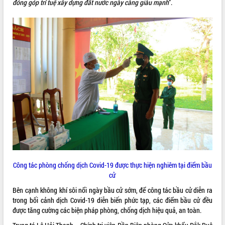
Quy hoạch và Xúc tiến đầu tư tỉnh Đắk
đóng góp trí tuệ xây dựng đất nước ngày càng giàu mạnh
”.
Lắk
Khơi thông điểm nghẽn, đẩy nhanh
giải ngân vốn khắc phục thiên tai
HĐND tỉnh thông qua điều chỉnh Quy
hoạch tỉnh thời kỳ 2021-2030
Hội thảo góp ý hồ sơ điều chỉnh quy
hoạch tỉnh Đắk Lắk thời kỳ 2021-2030,
tầm nhìn đến năm 2050
Nâng cao hiệu quả hoạt động của các
doanh nghiệp nhà nước
Hội nghị triển khai kết nối mạng
truyền số liệu chuyên dùng phục vụ cơ
quan Đảng, Nhà nước
Lễ phát động chuỗi hoạt động chung
Công tác phòng chống dịch Covid-19 được thực hiện nghiêm tại điểm bầu
tay làm sạch môi trường
cử
Xã Ea Kar bước chuyển mình trong
công tác cải cách hành chính mô hình
Bên cạnh không khí sôi nổi ngày bầu cử sớm, để công tác bầu cử diễn ra
mới
trong bối cảnh dịch Covid-19 diễn biến phức tạp, các điểm bầu cử đều
được tăng cường các biện pháp phòng, chống dịch hiệu quả, an toàn.
UBND tỉnh họp báo định kỳ tháng 4
năm 2026