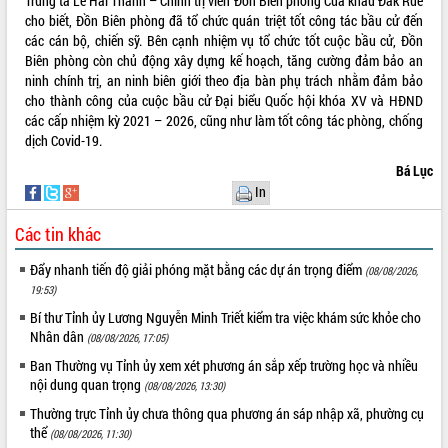
Trung tá Lê Hải Thanh – Chính trị viên Đồn Biên phòng Cửa khẩu Đắk Ruê
Hội thảo khoa học “Giải pháp thúc đẩy
cho biết, Đồn Biên phòng đã tổ chức quán triệt tốt công tác bầu cử đến
phát triển nền kinh tế xanh tại tỉnh
các cán bộ, chiến sỹ. Bên cạnh nhiệm vụ tổ chức tốt cuộc bầu cử, Đồn
Đắk Lắk”
Biên phòng còn chủ động xây dựng kế hoạch, tăng cường đảm bảo an
ninh chính trị, an ninh biên giới theo địa bàn phụ trách nhằm đảm bảo
Tăng cường giám sát, đôn đốc thực
cho thành công của cuộc bầu cử Đại biểu Quốc hội khóa XV và HĐND
hiện nhiệm vụ quản lý tài sản công
các cấp nhiệm kỳ 2021 – 2026, cũng như làm tốt công tác phòng, chống
hàng tuần
dịch Covid-19.
Tháo gỡ những vướng mắc, đẩy mạnh
công tác cải cách thủ tục hành chính
Bá Lục
tại Trung tâm Phục vụ hành chính
In
công tỉnh
Các tin khác
Đắk Lắk: Tôn vinh 46 giải pháp tại Hội
thi Sáng tạo Kỹ thuật 2024 - 2025
Đẩy nhanh tiến độ giải phóng mặt bằng các dự án trọng điểm
(08/08/2026,
Đắk Lắk rà soát, điều chỉnh Đề án 190
19:53)
về phát triển nuôi trồng thủy sản
Bí thư Tỉnh ủy Lương Nguyễn Minh Triết kiểm tra việc khám sức khỏe cho
Phó Chủ tịch UBND tỉnh Đắk Lắk
Nhân dân
(08/08/2026, 17:05)
Trương Công Thái kiểm tra thực địa
Dự án cao tốc Khánh Hòa - Buôn Ma
Ban Thường vụ Tỉnh ủy xem xét phương án sắp xếp trường học và nhiều
Thuột
nội dung quan trọng
(08/08/2026, 13:30)
Định vị cà phê Việt Nam như một “di
Thường trực Tỉnh ủy chưa thông qua phương án sáp nhập xã, phường cụ
sản sống” trong dòng chảy toàn cầu
thể
(08/08/2026, 11:30)