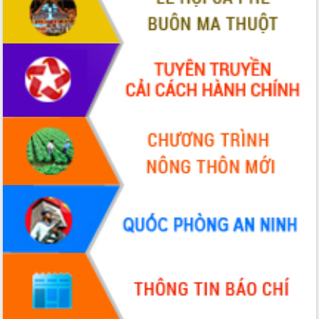
Xây dựng nền hành chính số đồng
hành cùng nông dân dân, doanh nghiệp
Giai đoạn 2026-2030, Đắk Lắk phấn
đấu có 77% xã đạt chuẩn nông thôn
mới
Chuyển đổi số 'mở đường' cho nông
nghiệp Đắk Lắk tăng trưởng bứt phá
Triển khai đồng bộ đo đạc, lập hồ sơ
địa chính, hoàn thiện cơ sở dữ liệu đất
đai
Ứng dụng sinh trắc học - Bước tiến
trong hành trình chuyển đổi số tại Đắk
Lắk
Đắk Lắk nâng cao hiệu quả công tác
Đảng từ Sổ tay đảng viên điện tử
Đắk Lắk đẩy mạnh nuôi biển công
nghệ, hướng tới phát triển thủy sản
bền vững
Tập huấn nâng cao năng lực triển khai
chuyển đổi số cho cán bộ, công chức