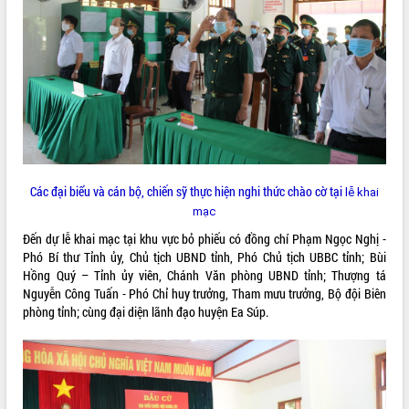
ĐIỂM TIN VĂN BẢN
QUY HOẠCH - KẾ HOẠCH
Các đại biểu và cán bộ, chiến sỹ thực hiện nghi thức chào cờ tại
lễ khai
mạc
Đến dự lễ khai mạc tại khu vực bỏ phiếu có đồng chí Phạm Ngọc Nghị -
Phó Bí thư Tỉnh ủy, Chủ tịch UBND tỉnh, Phó Chủ tịch UBBC tỉnh; Bùi
Hồng Quý – Tỉnh ủy viên, Chánh Văn phòng UBND tỉnh; Thượng tá
Nguyễn Công Tuấn - Phó Chỉ huy trưởng, Tham mưu trưởng, Bộ đội Biên
phòng tỉnh; cùng đại diện lãnh đạo huyện Ea Súp.