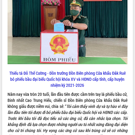
món ăn từ sầu riêng
Đắk Lắk công bố Quy hoạch và xúc
tiến đầu tư tỉnh
Ngành cá ngừ Đắk Lắk chủ động thích
ứng để giữ vững thị trường xuất khẩu
Diễn đàn Kinh tế tư nhân Việt Nam đột
phá cơ chế - Hợp tác công tư
Đề án 06 tạo bước ngoặt đột phá trong
cải cách hành chính tỉnh Đắk Lắk
Kết nối tour, đẩy mạnh chuyển đổi số
để phát triển du lịch Đắk Lắk
Thiếu tá Đỗ Thế Cường - Đồn trưởng Đồn Biên phòng Cửa khẩu Đắk Ruê
Khởi động Dự án Đầu tư xây dựng hạ
bỏ phiếu bầu đại biểu Quốc hội khóa XV và HĐND cấp tỉnh, cấp huyện
tầng kỹ thuật Cụm công nghiệp Tân
nhiệm kỳ 2021-2026
Tiến
Năm nay vừa tròn 20 tuổi, lần đầu tiên được cầm trên tay lá phiếu bầu cử,
Gặp mặt các cơ quan báo chí nhân Kỷ
Binh nhất Cao Trung Hiếu, chiến sĩ Đồn Biên phòng Cửa khẩu Đắk Ruê
niệm 101 năm Ngày Báo chí Cách
không giấu được niềm vui, chia sẻ: “
Tôi cảm thấy vinh dự và tự hào vì đây
mạng Việt Nam
lần đầu tiên tôi được đi bỏ phiếu bầu đại biểu Quốc hội và HĐND các cấp.
Đắk Lắk sơ kết 4 năm triển khai thực
Trước khi bầu tôi đã đọc tiểu sử các ứng cử, đã cân nhắc lựa chọn. Tôi
hiện Đề án 06 của Chính phủ
khẳng định đã lựa chọn được những người ưu tú nhất xứng đáng đại diện
Họp báo thông tin về Hội nghị Công bố
cho cử tri chúng tôi. Hy vọng các ứng cử sau khi trúng cử sẽ có những