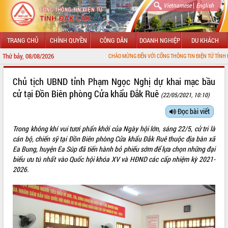
|
Vietnamese
English
TRANG CHỦ
CHÍNH QUYỀN
CÔNG DÂN
DOANH NGHIỆP
DU KHÁCH
Thứ bảy, 08/08/2026
CHÀO MỪNG ĐẾN VỚI CỔNG THÔNG TIN ĐIỆN TỬ TỈNH ĐẮK LẮK
GIỚI THIỆU
Chủ tịch UBND tỉnh Phạm Ngọc Nghị dự khai mạc bầu
cử tại Đồn Biên phòng Cửa khẩu Đắk Ruê
(22/05/2021, 10:10)
LÃNH ĐẠO UBND TỈNH
Đọc bài viết
TIN TỨC SỰ KIỆN
Trong không khí vui tươi phấn khởi của Ngày hội lớn, sáng 22/5, cử tri là
SỞ, BAN, NGÀNH
cán bộ, chiến sỹ tại Đồn Biên phòng Cửa khẩu Đắk Ruê thuộc địa bàn xã
Ea Bung, huyện Ea Súp đã tiến hành bỏ phiếu sớm để lựa chọn những đại
UBND CÁC XÃ, PHƯỜNG
biểu ưu tú nhất vào Quốc hội khóa XV và HĐND các cấp nhiệm kỳ 2021-
2026.
THÔNG TIN CHỈ ĐẠO ĐIỀU HÀNH
HỆ THỐNG VĂN BẢN
VĂN BẢN HĐND TỈNH