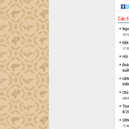
Lễ phát động chuỗi hoạt động chung
tay làm sạch môi trường
Xã Ea Kar bước chuyển mình trong
Các t
công tác cải cách hành chính mô hình
mới
Ngoạ
UBND tỉnh họp báo định kỳ tháng 4
18:13
năm 2026
Đắk
Hội thảo khoa học “Giải pháp thúc đẩy
17:30
phát triển nền kinh tế xanh tại tỉnh
Hội
Đắk Lắk”
Tăng cường giám sát, đôn đốc thực
Đoàn
hiện nhiệm vụ quản lý tài sản công
xuấ
hàng tuần
UBND
Tháo gỡ những vướng mắc, đẩy mạnh
triể
công tác cải cách thủ tục hành chính
Chủ
tại Trung tâm Phục vụ hành chính
(04/0
công tỉnh
Thườ
Đắk Lắk: Tôn vinh 46 giải pháp tại Hội
8/2
thi Sáng tạo Kỹ thuật 2024 - 2025
Đắk Lắk rà soát, điều chỉnh Đề án 190
UBND
về phát triển nuôi trồng thủy sản
17:46