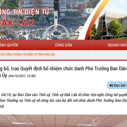
ÍNH QUYỀN
CÔNG DÂN
DOANH NGH
IỆN TỬ TỈNH ĐẮK LẮK
g bố, trao Quyết định bổ nhiệm chức danh Phó Trưởng Ban Dân
h Ủy
(04/10/2021, 15:40)
Đọc bài 
 04/10, tại Ban Dân vận Tỉnh uỷ, Tỉnh uỷ Đắk Lắk tổ chức Hội nghị Công bố quyết
Ban Thường vụ Tỉnh uỷ về công tác cán bộ đối với chức danh Phó Trưởng Ban Dâ
uỷ.