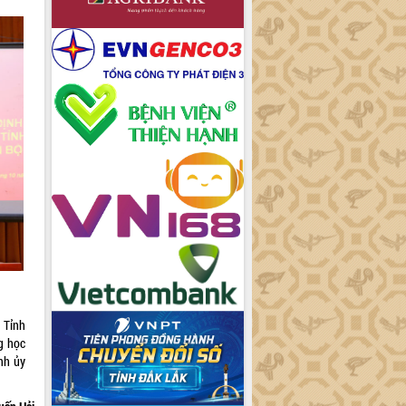
 Tỉnh
g học
nh ủy