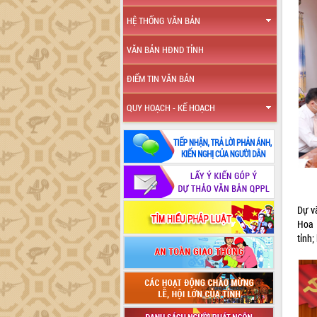
HỆ THỐNG VĂN BẢN
VĂN BẢN HĐND TỈNH
ĐIỂM TIN VĂN BẢN
QUY HOẠCH - KẾ HOẠCH
Dự v
Hoa 
tỉnh;