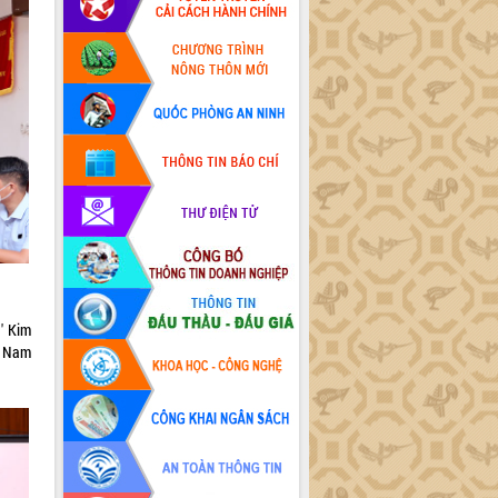
' Kim
t Nam