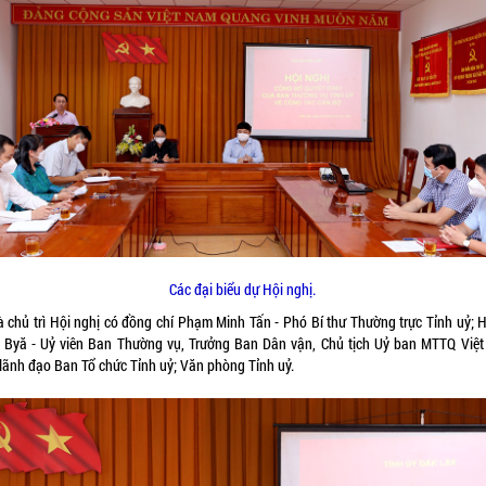
Các đại biểu dự Hội nghị.
à chủ trì Hội nghị có đồng chí Phạm Minh Tấn - Phó Bí thư Thường trực Tỉnh uỷ; H
Byă - Uỷ viên Ban Thường vụ, Trưởng Ban Dân vận, Chủ tịch Uỷ ban MTTQ Việ
 lãnh đạo Ban Tổ chức Tỉnh uỷ; Văn phòng Tỉnh uỷ.