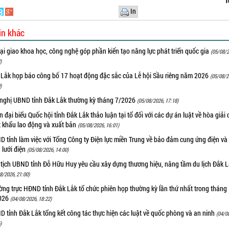
T
In
in khác
i giao khoa học, công nghệ góp phần kiến tạo năng lực phát triển quốc gia
(05/08/2
)
 Lắk họp báo công bố 17 hoạt động đặc sắc của Lễ hội Sầu riêng năm 2026
(05/08/2
)
 nghị UBND tỉnh Đắk Lắk thường kỳ tháng 7/2026
(05/08/2026, 17:18)
 đại biểu Quốc hội tỉnh Đắk Lắk thảo luận tại tổ đối với các dự án luật về hòa giải 
t khẩu lao động và xuất bản
(05/08/2026, 16:01)
 tỉnh làm việc với Tổng Công ty Điện lực miền Trung về bảo đảm cung ứng điện và
n lưới điện
(05/08/2026, 14:00)
 tịch UBND tỉnh Đỗ Hữu Huy yêu cầu xây dựng thương hiệu, nâng tầm du lịch Đắk 
8/2026, 21:00)
ng trực HĐND tỉnh Đắk Lắk tổ chức phiên họp thường kỳ lần thứ nhất trong tháng
026
(04/08/2026, 18:22)
 tỉnh Đắk Lắk tổng kết công tác thực hiện các luật về quốc phòng và an ninh
(04/0
)