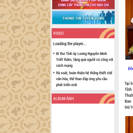
VIDEO
Loading the player...
Bí thư Tỉnh ủy Lương Nguyễn Minh
Triết thăm, tặng quà người có công với
cách mạng
Đồn
Rà soát, hoàn thiện hệ thống thiết chế
văn hóa, thể thao đáp ứng yêu cầu
Tại 
phát triển mới
Tỉnh 
Thường trực HĐND tỉnh Đắk Lắk gặp
Thườ
mặt Đoàn chuyên gia y tế TP. Hồ Chí
ALBUM ẢNH
Ban 
Minh
04/1
Lễ truy điệu và an táng hài cốt liệt sĩ
tại Nghĩa trang Liệt sĩ xã Sơn Hòa
Bàn giải pháp tháo gỡ khó khăn trong
xuất khẩu sầu riêng và triển khai quy