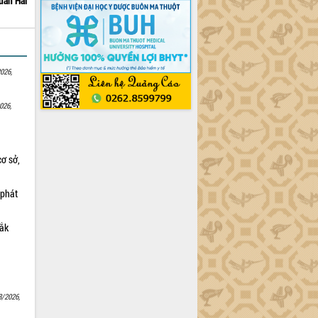
uấn Hải
026,
026,
cơ sở,
 phát
Lắk
8/2026,