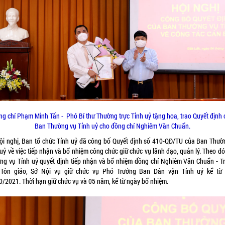
g chí Phạm Minh Tấn - Phó Bí thư Thường trực Tỉnh uỷ tặng hoa, trao Quyết định 
Ban Thường vụ Tỉnh uỷ cho đồng chí Nghiêm Văn Chuẩn.
hội nghị, Ban tổ chức Tỉnh uỷ đã công bố Quyết định số 410-QĐ/TU của Ban Thườ
uỷ về việc tiếp nhận và bổ nhiệm công chức giữ chức vụ lãnh đạo, quản lý. Theo đ
ng vụ Tỉnh uỷ quyết định tiếp nhận và bổ nhiệm đồng chí Nghiêm Văn Chuẩn - T
Tôn giáo, Sở Nội vụ giữ chức vụ Phó Trưởng Ban Dân vận Tỉnh uỷ kể từ
0/2021. Thời hạn giữ chức vụ và 05 năm, kể từ ngày bổ nhiệm.