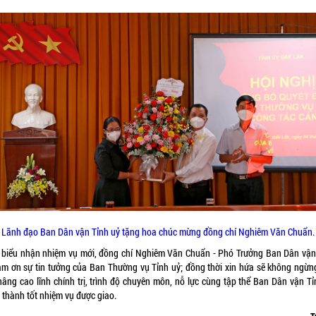
Lãnh đạo Ban Dân vận Tỉnh uỷ tặng hoa chúc mừng đồng chí Nghiêm Văn Chuẩn.
 biểu nhận nhiệm vụ mới, đồng chí Nghiêm Văn Chuẩn - Phó Trưởng Ban Dân vận
ảm ơn sự tin tưởng của Ban Thường vụ Tỉnh uỷ; đồng thời xin hứa sẽ không ngừn
 nâng cao lĩnh chính trị, trình độ chuyên môn, nỗ lực cùng tập thể Ban Dân vận Tỉ
 thành tốt nhiệm vụ được giao.