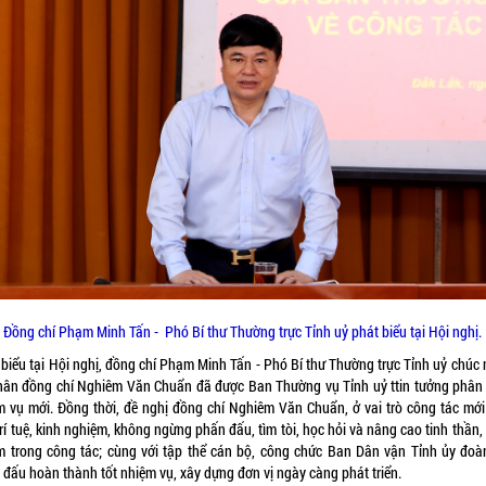
Đồng chí Phạm Minh Tấn - Phó Bí thư Thường trực Tỉnh uỷ phát biểu tại Hội nghị.
 biểu tại Hội nghị, đồng chí Phạm Minh Tấn - Phó Bí thư Thường trực Tỉnh uỷ chúc
hân đồng chí Nghiêm Văn Chuẩn đã được Ban Thường vụ Tỉnh uỷ ttin tưởng phân
m vụ mới. Đồng thời, đề nghị đồng chí Nghiêm Văn Chuẩn, ở vai trò công tác mới
rí tuệ, kinh nghiệm, không ngừng phấn đấu, tìm tòi, học hỏi và nâng cao tinh thần,
m trong công tác; cùng với tập thể cán bộ, công chức Ban Dân vận Tỉnh ủy đoàn
 đấu hoàn thành tốt nhiệm vụ, xây dựng đơn vị ngày càng phát triển.