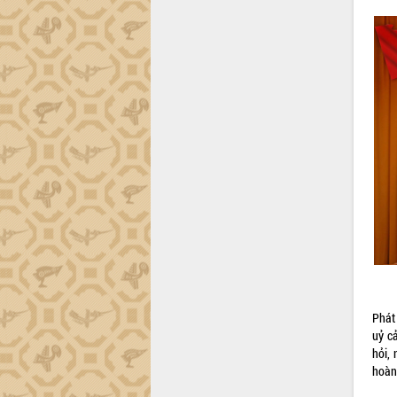
Gặp mặt các cơ quan báo chí nhân Kỷ
niệm 101 năm Ngày Báo chí Cách
mạng Việt Nam
Đắk Lắk sơ kết 4 năm triển khai thực
hiện Đề án 06 của Chính phủ
Họp báo thông tin về Hội nghị Công bố
Quy hoạch và Xúc tiến đầu tư tỉnh Đắk
Lắk
Khơi thông điểm nghẽn, đẩy nhanh
giải ngân vốn khắc phục thiên tai
HĐND tỉnh thông qua điều chỉnh Quy
hoạch tỉnh thời kỳ 2021-2030
Hội thảo góp ý hồ sơ điều chỉnh quy
hoạch tỉnh Đắk Lắk thời kỳ 2021-2030,
tầm nhìn đến năm 2050
Nâng cao hiệu quả hoạt động của các
Phát
doanh nghiệp nhà nước
uỷ c
Hội nghị triển khai kết nối mạng
hỏi,
truyền số liệu chuyên dùng phục vụ cơ
hoàn
quan Đảng, Nhà nước