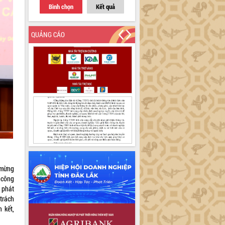
Bình chọn
Kết quả
QUẢNG CÁO
 mừng
 công
 phát
 trách
 kết,