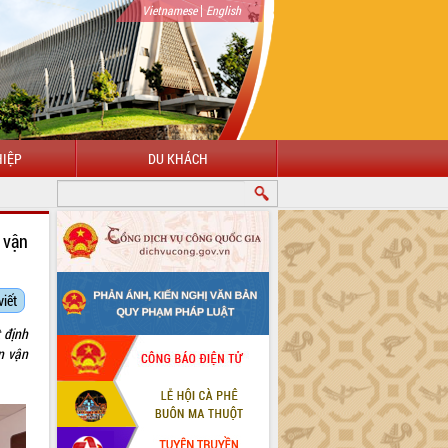
|
Vietnamese
English
IỆP
DU KHÁCH
 vận
viết
 định
n vận