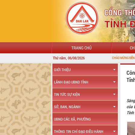
TRANG CHỦ
CH
Thứ năm, 06/08/2026
CHÀO MỪNG ĐẾN VỚI CỔNG THÔNG TIN Đ
GIỚI THIỆU
Côn
Tỉn
LÃNH ĐẠO UBND TỈNH
TIN TỨC SỰ KIỆN
Sáng
của 
SỞ, BAN, NGÀNH
Tỉnh 
UBND CÁC XÃ, PHƯỜNG
THÔNG TIN CHỈ ĐẠO ĐIỀU HÀNH