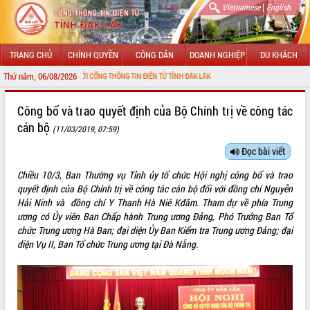
|
Vietnamese
English
TRANG CHỦ
CHÍNH QUYỀN
CÔNG DÂN
DOANH NGHIỆP
DU KHÁCH
Thứ năm, 06/08/2026
N VỚI CỔNG THÔNG TIN ĐIỆN TỬ TỈNH ĐẮK LẮK
GIỚI THIỆU
Công bố và trao quyết định của Bộ Chính trị về công tác
cán bộ
(11/03/2019, 07:59)
LÃNH ĐẠO UBND TỈNH
Đọc bài viết
TIN TỨC SỰ KIỆN
Chiều 10/3, Ban Thường vụ Tỉnh ủy tổ chức Hội nghị công bố và trao
SỞ, BAN, NGÀNH
quyết định của Bộ Chính trị về công tác cán bộ đối với đồng chí Nguyễn
Hải Ninh và đồng chí Y Thanh Hà Niê Kđăm. Tham dự về phía Trung
UBND CÁC XÃ, PHƯỜNG
ương có Ủy viên Ban Chấp hành Trung ương Đảng, Phó Trưởng Ban Tổ
chức Trung ương Hà Ban; đại diện Ủy Ban Kiểm tra Trung ương Đảng; đại
diện Vụ II, Ban Tổ chức Trung ương tại Đà Nẵng.
THÔNG TIN CHỈ ĐẠO ĐIỀU HÀNH
HỆ THỐNG VĂN BẢN
VĂN BẢN HĐND TỈNH