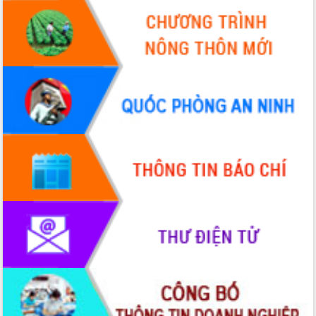
Nhân dân tỉnh
Bệnh án điện tử thúc đẩy chuyển đổi
số y tế tại Đắk Lắk
Chuyển đổi số thư viện: Mở rộng
không gian tri thức trong thời đại số
Đánh giá, rút kinh nghiệm công tác tổ
chức diễn tập trước ngày bầu cử
Chương trình “Gặp gỡ hữu nghị –
Friendship Meeting New Year 2026”
Bầu cử Quốc hội và HĐND: Cử tri Đắk
Lắk gửi gắm niềm tin, kỳ vọng vào lá
phiếu
Đắk Lắk sẵn sàng các điều kiện cho
Ngày hội bầu cử đại biểu Quốc hội
khóa XVI và HĐND các cấp nhiệm kỳ
2026-2031
Đảm bảo cuộc bầu cử đại biểu Quốc
hội và đại biểu HĐND các cấp diễn ra
an toàn, hiệu quả, đúng quy định
Thủ tướng Chính phủ Phạm Minh Chính