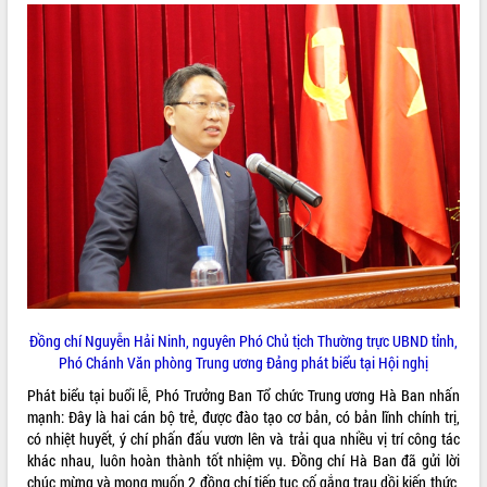
Khởi động Dự án Đầu tư xây dựng hạ
tầng kỹ thuật Cụm công nghiệp Tân
Tiến
Gặp mặt các cơ quan báo chí nhân Kỷ
niệm 101 năm Ngày Báo chí Cách
mạng Việt Nam
Đắk Lắk sơ kết 4 năm triển khai thực
hiện Đề án 06 của Chính phủ
Họp báo thông tin về Hội nghị Công bố
Quy hoạch và Xúc tiến đầu tư tỉnh Đắk
Lắk
Khơi thông điểm nghẽn, đẩy nhanh
giải ngân vốn khắc phục thiên tai
HĐND tỉnh thông qua điều chỉnh Quy
Đồng chí Nguyễn Hải Ninh, nguyên Phó Chủ tịch Thường trực UBND tỉnh,
hoạch tỉnh thời kỳ 2021-2030
Phó Chánh Văn phòng Trung ương Đảng phát biểu tại Hội nghị
Hội thảo góp ý hồ sơ điều chỉnh quy
Phát biểu tại buổi lễ, Phó Trưởng Ban Tổ chức Trung ương Hà Ban nhấn
hoạch tỉnh Đắk Lắk thời kỳ 2021-2030,
mạnh: Đây là hai cán bộ trẻ, được đào tạo cơ bản, có bản lĩnh chính trị,
tầm nhìn đến năm 2050
có nhiệt huyết, ý chí phấn đấu vươn lên và trải qua nhiều vị trí công tác
Nâng cao hiệu quả hoạt động của các
khác nhau, luôn hoàn thành tốt nhiệm vụ. Đồng chí Hà Ban đã gửi lời
doanh nghiệp nhà nước
chúc mừng và mong muốn 2 đồng chí tiếp tục cố gắng trau dồi kiến thức,