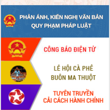
Ứng dụng sinh trắc học - Bước tiến
trong hành trình chuyển đổi số tại Đắk
Lắk
Đắk Lắk nâng cao hiệu quả công tác
Đảng từ Sổ tay đảng viên điện tử
Đắk Lắk đẩy mạnh nuôi biển công
nghệ, hướng tới phát triển thủy sản
bền vững
Tập huấn nâng cao năng lực triển khai
chuyển đổi số cho cán bộ, công chức
cấp xã
Đắk Lắk phát động hưởng ứng Ngày
Quyền của người tiêu dùng Việt Nam
2026
Đẩy mạnh cải cách hành chính, quyết
tâm đạt được mục tiêu tăng trưởng
hai con số trong năm 2026
Tổ chức trang trọng Lễ hội Đền thờ
Lương Văn Chánh năm 2026
Phó Bí thư Tỉnh ủy Đắk Lắk Đỗ Hữu
Huy giữ chức Bí thư Đảng ủy Ủy Ban