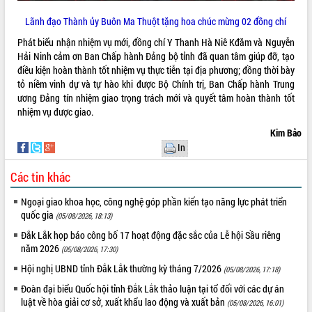
Phát động chiến dịch 30 ngày đêm
giải phóng mặt bằng Tuyến đường bộ
Lãnh đạo Thành ủy Buôn Ma Thuột tặng hoa chúc mừng 02 đồng chí
ven biển
Phát biểu nhận nhiệm vụ mới, đồng chí Y Thanh Hà Niê Kđăm và Nguyễn
Đắk Lắk nỗ lực thúc đẩy tăng trưởng
Hải Ninh cảm ơn Ban Chấp hành Đảng bộ tỉnh đã quan tâm giúp đỡ, tạo
kinh tế từ 10% trở lên trong Quý
điều kiện hoàn thành tốt nhiệm vụ thực tiễn tại địa phương; đồng thời bày
II/2026
tỏ niềm vinh dự và tự hào khi được Bộ Chính trị, Ban Chấp hành Trung
Đắk Lắk ký kết thỏa thuận hợp tác về
ương Đảng tín nhiệm giao trọng trách mới và quyết tâm hoàn thành tốt
chuyển đổi số giai đoạn 2026 – 2030
nhiệm vụ được giao.
với Tập đoàn Bưu chính Viễn thông
Kim Bảo
Việt Nam
In
Thứ trưởng Bộ Y tế làm việc với tỉnh
Đắk Lắk về phát triển nhân lực y tế
Các tin khác
cho trạm y tế cấp xã
Du lịch Đắk Lắk nâng tầm trải nghiệm
Ngoại giao khoa học, công nghệ góp phần kiến tạo năng lực phát triển
du khách thông qua Hệ thống cơ sở dữ
quốc gia
(05/08/2026, 18:13)
liệu và Bản đồ số
Đắk Lắk họp báo công bố 17 hoạt động đặc sắc của Lễ hội Sầu riêng
Tập huấn ứng dụng trí tuệ nhân tạo (AI)
năm 2026
(05/08/2026, 17:30)
trong thương mại điện tử năm 2026
Hội nghị UBND tỉnh Đắk Lắk thường kỳ tháng 7/2026
(05/08/2026, 17:18)
Đoàn đại biểu Quốc hội tỉnh Đắk Lắk
Đoàn đại biểu Quốc hội tỉnh Đắk Lắk thảo luận tại tổ đối với các dự án
trao đổi thông tin trước Kỳ họp thứ
luật về hòa giải cơ sở, xuất khẩu lao động và xuất bản
(05/08/2026, 16:01)
nhất, Quốc hội khóa XVI