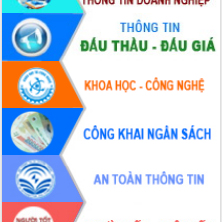
kiểm tra, chỉ đạo hoàn thành các dự
án cao tốc và thăm khu tái định cư tại
Đắk Lắk
Sôi nổi Hội đua ngựa truyền thống Gò
Thì Thùng mừng Xuân Bính Ngọ 2026
Lãnh đạo tỉnh dâng hương tưởng niệm
tại Đập Đồng Cam đầu Xuân Bính Ngọ
Ngành nông nghiệp phấn đấu tăng
trưởng đạt 5,86% trong năm 2026
UBND tỉnh Đắk Lắk triển khai công tác
quốc phòng, quân sự địa phương năm
2026
Đắk Lắk tập trung toàn lực khắc phục
tồn tại IUU, sẵn sàng làm việc với
Đoàn thanh tra EC
Chủ tịch UBND tỉnh Tạ Anh Tuấn thăm,
chúc mừng các bệnh viện nhân Ngày
Thầy thuốc Việt Nam
Rộn ràng lễ hội truyền thống Sông
nước Đà Nông lần thứ I năm 2026
Kỳ họp Chuyên đề lần thứ Năm, HĐND