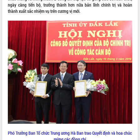
Hội nghị triển khai kết nối mạng
ngày càng tiến bộ, trưởng thành hơn nữa bản lĩnh chính trị và hoàn
truyền số liệu chuyên dùng phục vụ cơ
thành xuất sắc nhiệm vụ trên cương vị mới.
quan Đảng, Nhà nước
Lễ phát động chuỗi hoạt động chung
tay làm sạch môi trường
Xã Ea Kar bước chuyển mình trong
công tác cải cách hành chính mô hình
mới
UBND tỉnh họp báo định kỳ tháng 4
năm 2026
Hội thảo khoa học “Giải pháp thúc đẩy
phát triển nền kinh tế xanh tại tỉnh
Đắk Lắk”
Tăng cường giám sát, đôn đốc thực
hiện nhiệm vụ quản lý tài sản công
hàng tuần
Tháo gỡ những vướng mắc, đẩy mạnh
công tác cải cách thủ tục hành chính
tại Trung tâm Phục vụ hành chính
công tỉnh
Phó Trưởng Ban Tổ chức Trung ương Hà Ban trao Quyết định và hoa chúc
Đắk Lắk: Tôn vinh 46 giải pháp tại Hội
mừng các đồng chí