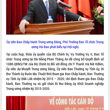
VIDEO
Lễ truy tặng danh hiệu “Bà Mẹ Việt
Nam Anh hùng” và trao Huân chương
Lao động
UBND tỉnh Đắk Lắk triển khai nhiệm
vụ 6 tháng cuối năm 2026
Ủy viên Ban Chấp hành Trung ương Đảng, Phó Trưởng Ban Tổ chức Trung
Kỳ họp thứ Hai, Hội đồng nhân dân
ương Hà Ban phát biểu tại Hội nghị
tỉnh khóa XI quyết nghị nhiều nội dung
Tại cuộc họp, thừa ủy quyền của Bộ Chính trị, Vụ Trưởng Vụ II, Ban Tổ
quan trọng
ALBUM ẢNH
chức Trung ương tại Đà Nẵng Phan Thăng An đã công bố Quyết định số
Bí thư Tỉnh ủy Lương Nguyễn Minh
1088-QĐNS/TW của Bộ Chính trị đối với đồng chí Y Thanh Hà Niê Kđăm,
Triết thăm, tặng quà người có công với
Ủy viên dự khuyết Trung ương Đảng, Ủy viên Ban Thường vụ Tỉnh ủy, Bí
cách mạng
thư Thành ủy Buôn Ma Thuột thôi tham gia Ban Chấp hành, Ban Thường
Rà soát, hoàn thiện hệ thống thiết chế
vụ Tỉnh ủy Đắk Lắk nhiệm kỳ 2015 – 2020; chỉ định tham gia Ban Chấp
văn hóa, thể thao đáp ứng yêu cầu
hành, Ban Thường vụ và giữ chức Bí thư Đảng ủy Khối Doanh nghiệp
phát triển mới
Trung ương nhiệm kỳ 2015-2020.
Thường trực HĐND tỉnh Đắk Lắk gặp
mặt Đoàn chuyên gia y tế TP. Hồ Chí
Minh
LIÊN KẾT WEB
Lễ truy điệu và an táng hài cốt liệt sĩ