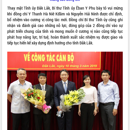
thi Sáng tạo Kỹ thuật 2024 - 2025
Thay mặt Tỉnh ủy Đắk Lắk, Bí thư Tỉnh ủy Êban Y Phu bày tỏ vui mừng
Đắk Lắk rà soát, điều chỉnh Đề án 190
khi đồng chí Y Thanh Hà Niê Kđăm và Nguyễn Hải Ninh được chỉ định,
về phát triển nuôi trồng thủy sản
bổ nhiệm vào cương vị công tác mới. Đồng chí Bí thư Tỉnh ủy cũng ghi
Phó Chủ tịch UBND tỉnh Đắk Lắk
nhận và đánh giá cao những nỗ lực, đóng góp của 2 đồng chí vào sự
Trương Công Thái kiểm tra thực địa
phát triển chung của tỉnh và mong muốn ở cương vị nào cũng tiếp tục
Dự án cao tốc Khánh Hòa - Buôn Ma
phát huy năng lực, trí tuệ, hoàn thành xuất sắc nhiệm vụ được giao và
Thuột
tiếp tục hiến kế xây dựng định hướng cho tỉnh Đắk Lắk.
Định vị cà phê Việt Nam như một “di
sản sống” trong dòng chảy toàn cầu
Xây dựng nông thôn mới: Nâng cao đời
sống người dân từ những mô hình thiết
thực
Quyết liệt tháo gỡ vướng mắc, đẩy
nhanh tiến độ các dự án trọng điểm
trong Khu kinh tế Nam Phú Yên
Hòn Yến phát triển du lịch gắn với bảo
tồn biển
Lấy ý kiến điều chỉnh Quy hoạch tỉnh
Đắk Lắk thời kỳ 2021-2030, tầm nhìn
đến năm 2050