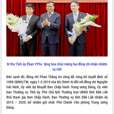
tại Nghĩa trang Liệt sĩ xã Sơn Hòa
Bàn giải pháp tháo gỡ khó khăn trong
xuất khẩu sầu riêng và triển khai quy
THỐNG KÊ TRUY CẬP
định EUDR
Thứ trưởng Bộ Nông nghiệp và Môi
Hôm nay:
22680
trường Nguyễn Hoàng Hiệp khảo sát
Tất cả:
65998822
vùng trồng và doanh nghiệp đóng gói
sầu riêng tại Đắk Lắk
Trình diễn nghệ thuật chế biến các
món ăn từ sầu riêng
Đắk Lắk công bố Quy hoạch và xúc
Bí thư Tỉnh ủy Êban YPhu tặng hoa chúc mừng hai đồng chí nhận nhiệm
tiến đầu tư tỉnh
vụ mới
Ngành cá ngừ Đắk Lắk chủ động thích
Bên cạnh đó, đồng chí Phan Thăng An cũng đã công bố Quyết định số
ứng để giữ vững thị trường xuất khẩu
1089-QĐNS/TW, ngày 1-3-2019 của Bộ Chính trị đối với đồng chí Nguyễn
Diễn đàn Kinh tế tư nhân Việt Nam đột
Hải Ninh, Ủy viên dự khuyết Ban Chấp hành Trung ương Đảng, Ủy viên
phá cơ chế - Hợp tác công tư
ban Thường vụ Tỉnh ủy, Phó Chủ tịch Thường trực UBND tỉnh Đắk Lắk
Đề án 06 tạo bước ngoặt đột phá trong
thôi tham gia Ban Chấp hành, Ban Thường vụ tỉnh Đắk Lắk nhiệm kỳ
cải cách hành chính tỉnh Đắk Lắk
2015 – 2020; bổ nhiệm giữ chức Phó Chánh Văn phòng Trung ương
Kết nối tour, đẩy mạnh chuyển đổi số
Đảng.
để phát triển du lịch Đắk Lắk