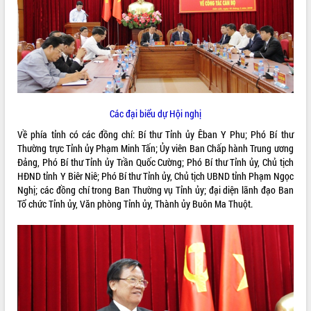
ĐIỂM TIN VĂN BẢN
QUY HOẠCH - KẾ HOẠCH
Các đại biểu dự Hội nghị
Về phía tỉnh có các đồng chí: Bí thư Tỉnh ủy Êban Y Phu; Phó Bí thư
Thường trực Tỉnh ủy Phạm Minh Tấn; Ủy viên Ban Chấp hành Trung ương
Đảng, Phó Bí thư Tỉnh ủy Trần Quốc Cường; Phó Bí thư Tỉnh ủy, Chủ tịch
HĐND tỉnh Y Biêr Niê; Phó Bí thư Tỉnh ủy, Chủ tịch UBND tỉnh Phạm Ngọc
Nghị; các đồng chí trong Ban Thường vụ Tỉnh ủy; đại diện lãnh đạo Ban
Tổ chức Tỉnh ủy, Văn phòng Tỉnh ủy, Thành ủy Buôn Ma Thuột.