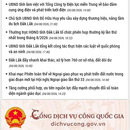
Quyết liệt cải cách hành chính, khơi
UBND tỉnh làm việc với Tổng Công ty Điện lực miền Trung về bảo đảm
cung ứng điện và phát triển lưới điện
thông nguồn lực phát triển
(05/08/2026, 14:00)
Nâng cao hiệu lực, hiệu quả HĐND
Chủ tịch UBND tỉnh Đỗ Hữu Huy yêu cầu xây dựng thương hiệu, nâng tầm
tỉnh thông qua hiện đại hóa hành chính
du lịch Đắk Lắk
(04/08/2026, 21:00)
Xã Ea Phê gắn cải cách hành chính với
Thường trực HĐND tỉnh Đắk Lắk tổ chức phiên họp thường kỳ lần thứ
chuyển đổi số
nhất trong tháng 8/2026
(04/08/2026, 18:22)
Phó Chủ tịch Thường trực UBND tỉnh
UBND tỉnh Đắk Lắk tổng kết công tác thực hiện các luật về quốc phòng
Hồ Thị Nguyên Thảo làm việc tại Trung
và an ninh
(04/08/2026, 17:46)
tâm Phục vụ hành chính công xã Ea
Đắk Lắk đẩy nhanh khai thác, xử lý hơn 760 cơ sở nhà, đất dôi dư
Phê
(04/08/2026, 16:00)
Xây dựng nền hành chính số đồng
hành cùng nông dân dân, doanh nghiệp
Khai mạc Phiên toàn thể về Ngoại giao phục vụ phát triển đất nước trong
giai đoạn mới tại Hội nghị Ngoại giao lần thứ 33
(04/08/2026, 14:44)
Giai đoạn 2026-2030, Đắk Lắk phấn
đấu có 77% xã đạt chuẩn nông thôn
Tăng cường phối hợp, ưu tiên nguồn lực đẩy mạnh chuyển đổi số toàn
mới
diện ngành giáo dục
(04/08/2026, 14:23)
Chuyển đổi số 'mở đường' cho nông
nghiệp Đắk Lắk tăng trưởng bứt phá
Triển khai đồng bộ đo đạc, lập hồ sơ
địa chính, hoàn thiện cơ sở dữ liệu đất
đai