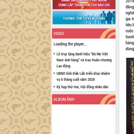
2019
đăng
nghi
gia h
tiêu 
cuộc
VIDEO
tran
hàng
Loading the player...
dùng
Lễ truy tặng danh hiệu “Bà Mẹ Việt
Nam Anh hùng” và trao Huân chương
Lao động
UBND tỉnh Đắk Lắk triển khai nhiệm
vụ 6 tháng cuối năm 2026
Kỳ họp thứ Hai, Hội đồng nhân dân
tỉnh khóa XI quyết nghị nhiều nội dung
quan trọng
ALBUM ẢNH
Bí thư Tỉnh ủy Lương Nguyễn Minh
Triết thăm, tặng quà người có công với
cách mạng
Rà soát, hoàn thiện hệ thống thiết chế
văn hóa, thể thao đáp ứng yêu cầu