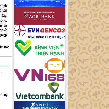
Thành
ề bất
 đây,
rọng,
ia và
óp về
ghiệp
im Bảo
ạm
ỉnh ủy