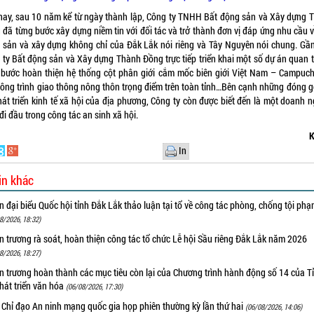
nay, sau 10 năm kể từ ngày thành lập, Công ty TNHH Bất động sản và Xây dựng 
 đã từng bước xây dựng niềm tin với đối tác và trở thành đơn vị đáp ứng nhu cầu v
 sản và xây dựng không chỉ của Đắk Lắk nói riêng và Tây Nguyên nói chung. Gần
 ty Bất động sản và Xây dựng Thành Đồng trực tiếp triển khai một số dự án quan t
 bước hoàn thiện hệ thống cột phân giới cắm mốc biên giới Việt Nam – Campuch
công trình giao thông nông thôn trọng điểm trên toàn tỉnh…Bên cạnh những đóng g
hát triển kinh tế xã hội của địa phương, Công ty còn được biết đến là một doanh n
đi đầu trong công tác an sinh xã hội.
K
In
in khác
 đại biểu Quốc hội tỉnh Đắk Lắk thảo luận tại tổ về công tác phòng, chống tội ph
8/2026, 18:32)
 trương rà soát, hoàn thiện công tác tổ chức Lễ hội Sầu riêng Đắk Lắk năm 2026
8/2026, 18:27)
 trương hoàn thành các mục tiêu còn lại của Chương trình hành động số 14 của T
hát triển văn hóa
(06/08/2026, 17:30)
 Chỉ đạo An ninh mạng quốc gia họp phiên thường kỳ lần thứ hai
(06/08/2026, 14:06)