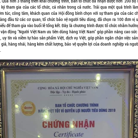
. Qua hơn 3 tháng triển khai chương trình, Ban tổ chức đã nhận được hơn 200 bộ 
 ký tham gia của các tổ chức, cá nhân trong cả nước. Trải qua một quá trình làm
êm túc, công tâm, khách quan của Hội đồng bình chọn với sự tham gia của các c
àng đầu từ các cơ quan, tổ chức bảo vệ người tiêu dùng, đã chọn ra 100 đơn vị uy
biểu để tham gia vào buổi lễ tổng kết. Đây là chương trình được tổ chức nhằm hưở
 vận động "Người Việt Nam ưu tiên dùng hàng Việt Nam" góp phần nâng cao sức
h, uy tín và niềm tự hào sản phẩm Việt, dịch vụ Việt, góp phần ngăn chặn việc sản
 giả, hàng nhái, hàng kém chất lượng, bảo vệ quyền lợi của doanh nghiệp và người
.