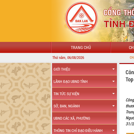
TRANG CHỦ
CH
Thứ năm, 06/08/2026
CHÀO MỪNG ĐẾN VỚI 
GIỚI THIỆU
Côn
Top
LÃNH ĐẠO UBND TỈNH
TIN TỨC SỰ KIỆN
Công
thươn
SỞ, BAN, NGÀNH
Trung
Ngươ
UBND CÁC XÃ, PHƯỜNG
31/3
THÔNG TIN CHỈ ĐẠO ĐIỀU HÀNH