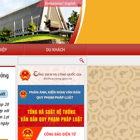
|
Vietnamese
English
IỆP
DU KHÁCH
ưởng
viết
op 20
p với
n Lợi
 ngày