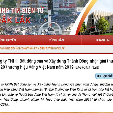
ÍNH QUYỀN
CÔNG DÂN
DOANH NGH
CỔNG THÔNG TIN ĐIỆN TỬ TỈNH ĐẮK LẮK
g ty TNHH Bất động sản và Xây dựng Thành Đồng nhận giải th
 20 thương hiệu Vàng Việt Nam năm 2019
(03/04/2019, 15:02)
Đọc bài 
 ty TNHH Bất động sản và Xây dựng Thành Đồng vừa nhận vinh dự giải thưởng T
g hiệu vàng Việt Nam năm 2019. Giải thưởng do Viện Kinh tế và Văn hóa kết hợ
 tâm Bảo vệ Người tiêu dùng Việt Nam tổ chức với chủ đề “Hàng Việt Tốt Vì Quyề
̀i Tiêu Dùng, Doanh Nhân Trí Thức Tiêu Biểu Việt Nam 2019” tổ chức vào
/2019.