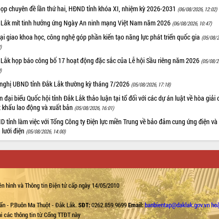
họp chuyên đề lần thứ hai, HĐND tỉnh khóa XI, nhiệm kỳ 2026-2031
(06/08/2026, 12:02)
 Lắk mít tinh hưởng ứng Ngày An ninh mạng Việt Nam năm 2026
(06/08/2026, 10:47)
i giao khoa học, công nghệ góp phần kiến tạo năng lực phát triển quốc gia
(05/08/2
)
 Lắk họp báo công bố 17 hoạt động đặc sắc của Lễ hội Sầu riêng năm 2026
(05/08/2
)
 nghị UBND tỉnh Đắk Lắk thường kỳ tháng 7/2026
(05/08/2026, 17:18)
 đại biểu Quốc hội tỉnh Đắk Lắk thảo luận tại tổ đối với các dự án luật về hòa giải 
t khẩu lao động và xuất bản
(05/08/2026, 16:01)
 tỉnh làm việc với Tổng Công ty Điện lực miền Trung về bảo đảm cung ứng điện và
n lưới điện
(05/08/2026, 14:00)
n hình và Thông tin Điện tử cấp ngày 14/05/2010
ẩn - P.Buôn Ma Thuột - Đắk Lắk.
SĐT:
0262.859.9699
Email:
banbientap@daklak.gov.vn ho
lại các thông tin từ Cổng TTĐT này