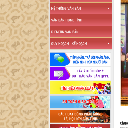
HỆ THỐNG VĂN BẢN
VĂN BẢN HĐND TỈNH
ĐIỂM TIN VĂN BẢN
QUY HOẠCH - KẾ HOẠCH
Chươ