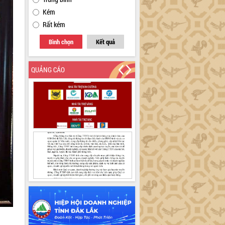
Kém
Rất kém
Bình chọn
Kết quả
QUẢNG CÁO