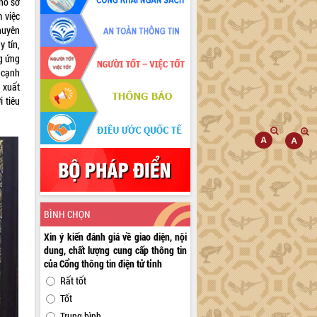
hồ sơ
 việc
huyên
 tín,
ng ứng
 cạnh
 xuất
 tiêu
BÌNH CHỌN
Xin ý kiến đánh giá về giao diện, nội
dung, chất lượng cung cấp thông tin
của Cổng thông tin điện tử tỉnh
Rất tốt
Tốt
Trung bình