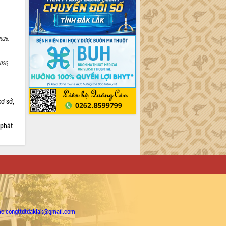
026,
026,
cơ sở,
 phát
ặc congttdtdaklak@gmail.com