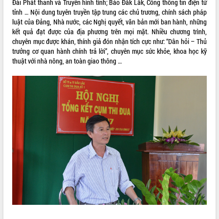
Đài Phát thanh và Truyền hình tỉnh; Báo Đắk Lắk, Cổng thông tin điện tử
tỉnh … Nội dung tuyên truyền tập trung các chủ trương, chính sách pháp
VIDEO
luật của Đảng, Nhà nước, các Nghị quyết, văn bản mới ban hành, những
Không có file video nào để phát.
kết quả đạt được của địa phương trên mọi mặt. Nhiều chương trình,
chuyên mục được khán, thính giả đón nhận tích cực như: “Dân hỏi – Thủ
trưởng cơ quan hành chính trả lời”, chuyên mục sức khỏe, khoa học kỹ
ALBUM ẢNH
thuật với nhà nông, an toàn giao thông …
LIÊN KẾT WEB
THỐNG KÊ TRUY CẬP
Hôm nay:
25867