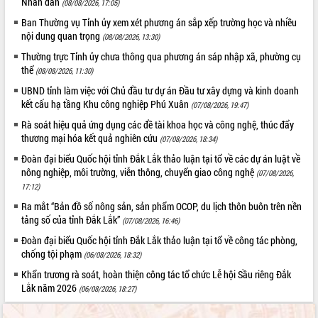
Nhân dân
(08/08/2026, 17:05)
Ban Thường vụ Tỉnh ủy xem xét phương án sắp xếp trường học và nhiều
nội dung quan trọng
(08/08/2026, 13:30)
Thường trực Tỉnh ủy chưa thông qua phương án sáp nhập xã, phường cụ
thể
(08/08/2026, 11:30)
UBND tỉnh làm việc với Chủ đầu tư dự án Đầu tư xây dựng và kinh doanh
kết cấu hạ tầng Khu công nghiệp Phú Xuân
(07/08/2026, 19:47)
Rà soát hiệu quả ứng dụng các đề tài khoa học và công nghệ, thúc đẩy
thương mại hóa kết quả nghiên cứu
(07/08/2026, 18:34)
Đoàn đại biểu Quốc hội tỉnh Đắk Lắk thảo luận tại tổ về các dự án luật về
nông nghiệp, môi trường, viễn thông, chuyển giao công nghệ
(07/08/2026,
17:12)
Ra mắt “Bản đồ số nông sản, sản phẩm OCOP, du lịch thôn buôn trên nền
tảng số của tỉnh Đắk Lắk”
(07/08/2026, 16:46)
Đoàn đại biểu Quốc hội tỉnh Đắk Lắk thảo luận tại tổ về công tác phòng,
chống tội phạm
(06/08/2026, 18:32)
Khẩn trương rà soát, hoàn thiện công tác tổ chức Lễ hội Sầu riêng Đắk
Lắk năm 2026
(06/08/2026, 18:27)