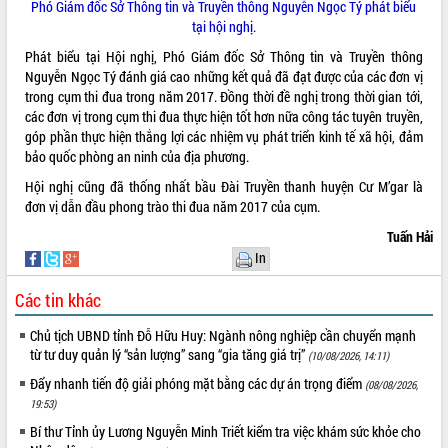
Phó Giám đốc Sở Thông tin và Truyền thông Nguyễn Ngọc Tý phát biểu
tại hội nghị.
Phát biểu tại Hội nghị, Phó Giám đốc Sở Thông tin và Truyền thông
Nguyễn Ngọc Tý đánh giá cao những kết quả đã đạt được của các đơn vị
trong cụm thi đua trong năm 2017. Đồng thời đề nghị trong thời gian tới,
các đơn vị trong cụm thi đua thực hiện tốt hơn nữa công tác tuyên truyền,
góp phần thực hiện thắng lợi các nhiệm vụ phát triển kinh tế xã hội, đảm
bảo quốc phòng an ninh của địa phương.
Hội nghị cũng đã thống nhất bầu Đài Truyền thanh huyện Cư M’gar là
đơn vị dẫn đầu phong trào thi đua năm 2017 của cụm.
Tuấn Hải
In
Các tin khác
Chủ tịch UBND tỉnh Đỗ Hữu Huy: Ngành nông nghiệp cần chuyển mạnh
từ tư duy quản lý “sản lượng” sang “gia tăng giá trị”
(10/08/2026, 14:11)
Đẩy nhanh tiến độ giải phóng mặt bằng các dự án trọng điểm
(08/08/2026,
19:53)
Bí thư Tỉnh ủy Lương Nguyễn Minh Triết kiểm tra việc khám sức khỏe cho