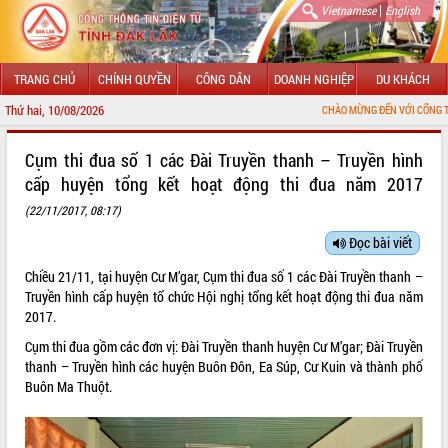
|
Vietnamese
English
TRANG CHỦ
CHÍNH QUYỀN
CÔNG DÂN
DOANH NGHIỆP
DU KHÁCH
Thứ hai, 10/08/2026
CHÀO MỪNG ĐẾN VỚI CỔNG THÔNG TIN ĐIỆN TỬ 
GIỚI THIỆU
Cụm thi đua số 1 các Đài Truyền thanh – Truyền hình
cấp huyện tổng kết hoạt động thi đua năm 2017
LÃNH ĐẠO UBND TỈNH
(22/11/2017, 08:17)
TIN TỨC SỰ KIỆN
Đọc bài viết
SỞ, BAN, NGÀNH
Chiều 21/11, tại huyện Cư M’gar, Cụm thi đua số 1 các Đài Truyền thanh –
Truyền hình cấp huyện tổ chức Hội nghị tổng kết hoạt động thi đua năm
UBND CÁC XÃ, PHƯỜNG
2017.
Cụm thi đua gồm các đơn vị: Đài Truyền thanh huyện Cư M’gar; Đài Truyền
THÔNG TIN CHỈ ĐẠO ĐIỀU HÀNH
thanh – Truyền hình các huyện Buôn Đôn, Ea Súp, Cư Kuin và thành phố
Buôn Ma Thuột.
HỆ THỐNG VĂN BẢN
VĂN BẢN HĐND TỈNH