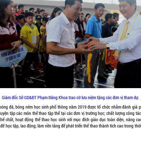
Giám đốc Sở GD&ĐT Phạm Đăng Khoa trao cờ lưu niệm tặng các đơn vị tham dự.
 bóng đá, bóng ném học sinh phổ thông năm 2019 được tổ chức nhằm đánh giá 
luyện tập các môn thể thao tập thể tại các đơn vị trường học; chất lượng công tá
thể chất, hoạt động thể thao học sinh với mục đích giáo dục toàn diện, nâng ca
để học tập, lao động; làm nền tảng để phát triển thể thao thành tích cao trong thờ