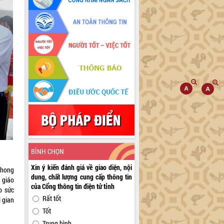
BÌNH CHỌN
Xin ý kiến đánh giá về giao diện, nội
phong
dung, chất lượng cung cấp thông tin
c giáo
của Cổng thông tin điện tử tỉnh
o sức
Rất tốt
i gian
Tốt
Trung bình