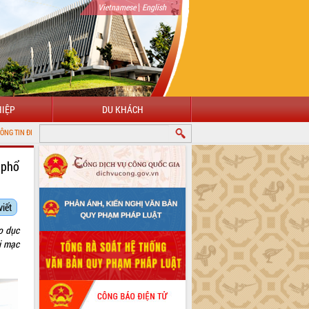
|
Vietnamese
English
IỆP
DU KHÁCH
NH ĐẮK LẮK
 phổ
viết
o dục
i mạc