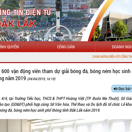
ÍNH QUYỀN
CÔNG DÂN
DOANH NGH
CHÀO MỪNG ĐẾN VỚI CỔNG THÔNG TIN ĐIỆN TỬ TỈ
 600 vận động viên tham dự giải bóng đá, bóng ném học sinh
ng năm 2019
(04/04/2019, 16:19)
Đọc bài 
 4/4, tại Trường Tiểu học, THCS & THPT Hoàng Việt (TP. Buôn Ma Thuột), Sở Giá
ào tạo (GD&ĐT) phối hợp cùng Sở Văn hóa, Thể thao và Du lịch đã tổ chức Lễ kha
 bóng đá, bóng ném học sinh phổ thông tỉnh Đắk Lắk năm 2019.