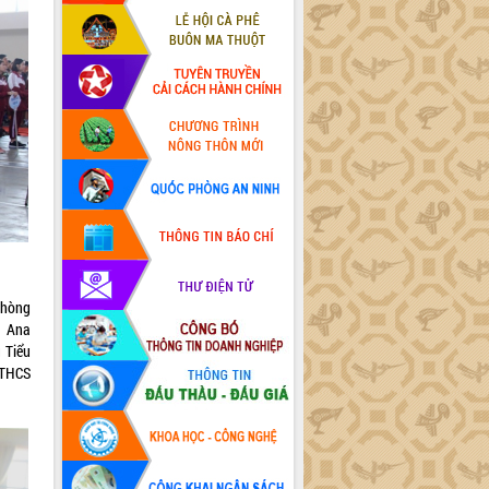
phòng
g Ana
 Tiểu
 THCS