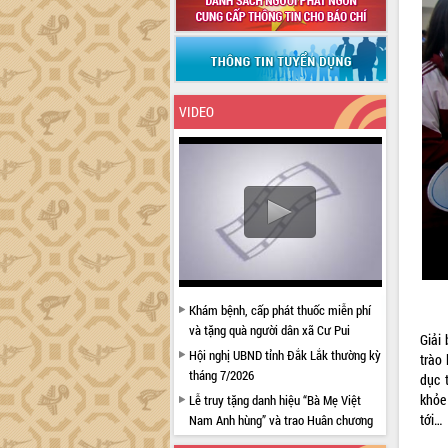
VIDEO
Khám bệnh, cấp phát thuốc miễn phí
và tặng quà người dân xã Cư Pui
Giải
Hội nghị UBND tỉnh Đắk Lắk thường kỳ
trào 
tháng 7/2026
dục 
khỏe 
Lễ truy tặng danh hiệu “Bà Mẹ Việt
tới…
Nam Anh hùng” và trao Huân chương
Lao động