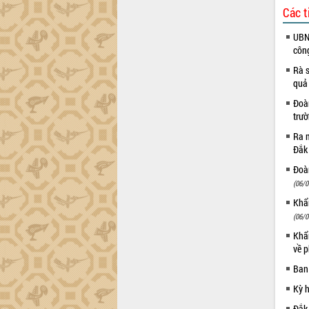
trường Nguyễn Hoàng Hiệp khảo sát
Các t
vùng trồng và doanh nghiệp đóng gói
sầu riêng tại Đắk Lắk
UBND
Trình diễn nghệ thuật chế biến các
côn
món ăn từ sầu riêng
Rà s
Đắk Lắk công bố Quy hoạch và xúc
quả
tiến đầu tư tỉnh
Đoàn
Ngành cá ngừ Đắk Lắk chủ động thích
trư
ứng để giữ vững thị trường xuất khẩu
Ra m
Diễn đàn Kinh tế tư nhân Việt Nam đột
Đắk
phá cơ chế - Hợp tác công tư
Đoàn
Đề án 06 tạo bước ngoặt đột phá trong
(06/0
cải cách hành chính tỉnh Đắk Lắk
Khẩn
Kết nối tour, đẩy mạnh chuyển đổi số
để phát triển du lịch Đắk Lắk
(06/0
Khởi động Dự án Đầu tư xây dựng hạ
Khẩn
tầng kỹ thuật Cụm công nghiệp Tân
về p
Tiến
Ban
Gặp mặt các cơ quan báo chí nhân Kỷ
Kỳ 
niệm 101 năm Ngày Báo chí Cách
mạng Việt Nam
Đắk