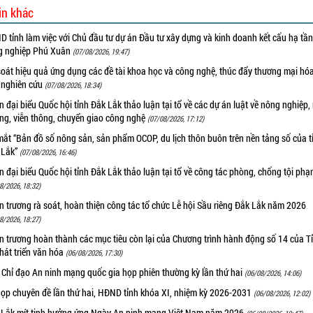
in khác
 tỉnh làm việc với Chủ đầu tư dự án Đầu tư xây dựng và kinh doanh kết cấu hạ tầ
g nghiệp Phú Xuân
(07/08/2026, 19:47)
oát hiệu quả ứng dụng các đề tài khoa học và công nghệ, thúc đẩy thương mại hóa
 nghiên cứu
(07/08/2026, 18:34)
 đại biểu Quốc hội tỉnh Đắk Lắk thảo luận tại tổ về các dự án luật về nông nghiệp,
ờng, viễn thông, chuyển giao công nghệ
(07/08/2026, 17:12)
ắt “Bản đồ số nông sản, sản phẩm OCOP, du lịch thôn buôn trên nền tảng số của t
 Lắk”
(07/08/2026, 16:46)
 đại biểu Quốc hội tỉnh Đắk Lắk thảo luận tại tổ về công tác phòng, chống tội ph
8/2026, 18:32)
 trương rà soát, hoàn thiện công tác tổ chức Lễ hội Sầu riêng Đắk Lắk năm 2026
8/2026, 18:27)
 trương hoàn thành các mục tiêu còn lại của Chương trình hành động số 14 của T
hát triển văn hóa
(06/08/2026, 17:30)
 Chỉ đạo An ninh mạng quốc gia họp phiên thường kỳ lần thứ hai
(06/08/2026, 14:06)
họp chuyên đề lần thứ hai, HĐND tỉnh khóa XI, nhiệm kỳ 2026-2031
(06/08/2026, 12:02)
 Lắk mít tinh hưởng ứng Ngày An ninh mạng Việt Nam năm 2026