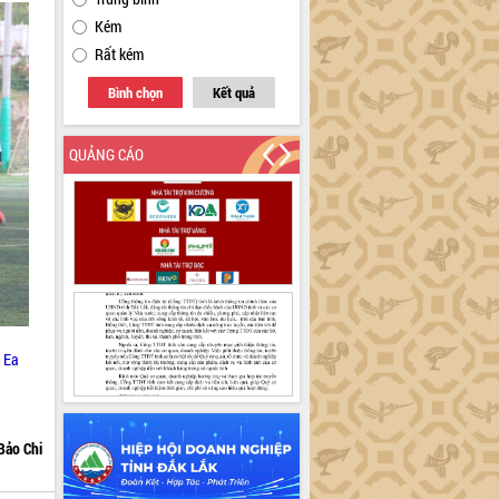
Kém
Rất kém
Bình chọn
Kết quả
QUẢNG CÁO
 Ea
Bảo Chi