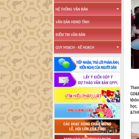
HỆ THỐNG VĂN BẢN
VĂN BẢN HĐND TỈNH
ĐIỂM TIN VĂN BẢN
QUY HOẠCH - KẾ HOẠCH
Tham
GD&Đ
khôn
học,
&THP