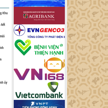
ng Khu
 kết
 môi
ỉnh
ạm
ỉnh ủy