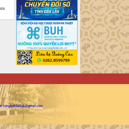
026,
ặc congttdtdaklak@gmail.com