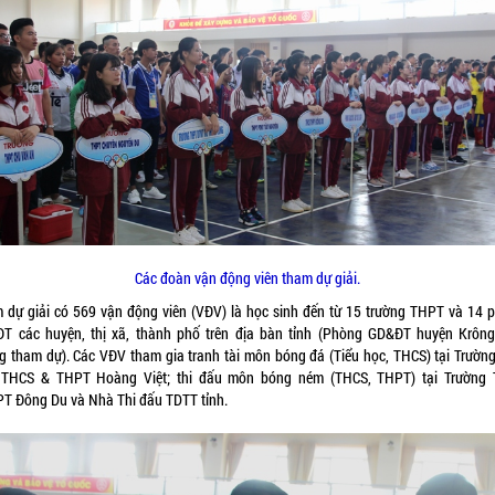
Các đoàn vận động viên tham dự giải.
 dự giải có 569 vận động viên (VĐV) là học sinh đến từ 15 trường THPT và 14 
T các huyện, thị xã, thành phố trên địa bàn tỉnh (Phòng GD&ĐT huyện Krôn
g tham dự). Các VĐV tham gia tranh tài môn bóng đá (Tiểu học, THCS) tại Trường
 THCS & THPT Hoàng Việt; thi đấu môn bóng ném (THCS, THPT) tại Trường
T Đông Du và Nhà Thi đấu TDTT tỉnh.