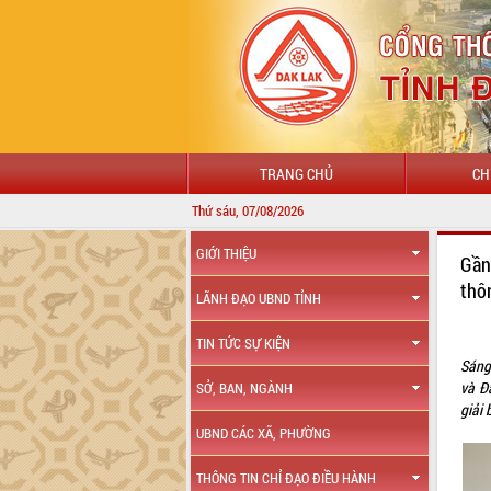
TRANG CHỦ
CH
Thứ sáu, 07/08/2026
GIỚI THIỆU
Gần
thô
LÃNH ĐẠO UBND TỈNH
TIN TỨC SỰ KIỆN
Sáng
và Đ
SỞ, BAN, NGÀNH
giải
UBND CÁC XÃ, PHƯỜNG
THÔNG TIN CHỈ ĐẠO ĐIỀU HÀNH