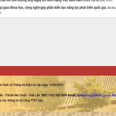
(06/08/2026, 10:47)
i giao khoa học, công nghệ góp phần kiến tạo năng lực phát triển quốc gia
(05/08/2
)
n hình và Thông tin Điện tử cấp ngày 14/05/2010
ẩn - P.Buôn Ma Thuột - Đắk Lắk.
SĐT:
0262.859.9699
Email:
banbientap@daklak.gov.vn ho
lại các thông tin từ Cổng TTĐT này