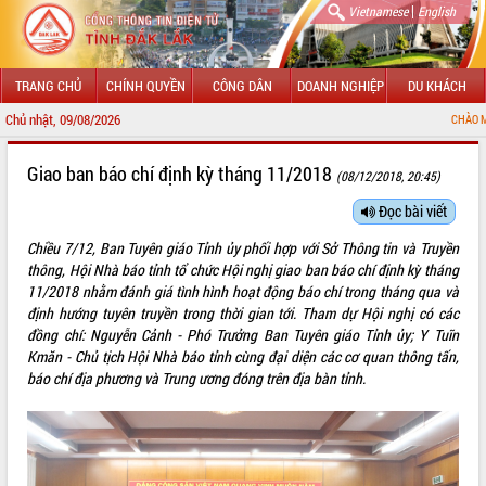
|
Vietnamese
English
TRANG CHỦ
CHÍNH QUYỀN
CÔNG DÂN
DOANH NGHIỆP
DU KHÁCH
Chủ nhật, 09/08/2026
CHÀO MỪNG ĐẾN VỚI CỔNG T
GIỚI THIỆU
Giao ban báo chí định kỳ tháng 11/2018
(08/12/2018, 20:45)
LÃNH ĐẠO UBND TỈNH
Đọc bài viết
Chiều 7/12, Ban Tuyên giáo Tỉnh ủy phối hợp với Sở Thông tin và Truyền
TIN TỨC SỰ KIỆN
thông, Hội Nhà báo tỉnh tổ chức Hội nghị giao ban báo chí định kỳ tháng
11/2018 nhằm đánh giá tình hình hoạt động báo chí trong tháng qua và
SỞ, BAN, NGÀNH
định hướng tuyên truyền trong thời gian tới. Tham dự Hội nghị có các
đồng chí: Nguyễn Cảnh - Phó Trưởng Ban Tuyên giáo Tỉnh ủy; Y Tuĩn
UBND CÁC XÃ, PHƯỜNG
Kmăn - Chủ tịch Hội Nhà báo tỉnh cùng đại diện các cơ quan thông tấn,
báo chí địa phương và Trung ương đóng trên địa bàn tỉnh.
THÔNG TIN CHỈ ĐẠO ĐIỀU HÀNH
HỆ THỐNG VĂN BẢN
VĂN BẢN HĐND TỈNH