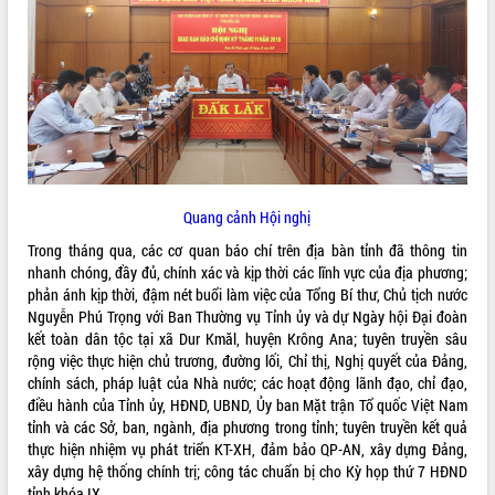
ĐIỂM TIN VĂN BẢN
QUY HOẠCH - KẾ HOẠCH
Quang cảnh Hội nghị
Trong tháng qua, các cơ quan báo chí trên địa bàn tỉnh đã thông tin
nhanh chóng, đầy đủ, chính xác và kịp thời các lĩnh vực của địa phương;
phản ánh kịp thời, đậm nét buổi làm việc của Tổng Bí thư, Chủ tịch nước
Nguyễn Phú Trọng với Ban Thường vụ Tỉnh ủy và dự Ngày hội Đại đoàn
kết toàn dân tộc tại xã Dur Kmăl, huyện Krông Ana; tuyên truyền sâu
rộng việc thực hiện chủ trương, đường lối, Chỉ thị, Nghị quyết của Đảng,
chính sách, pháp luật của Nhà nước; các hoạt động lãnh đạo, chỉ đạo,
điều hành của Tỉnh ủy, HĐND, UBND, Ủy ban Mặt trận Tổ quốc Việt Nam
tỉnh và các Sở, ban, ngành, địa phương trong tỉnh; tuyên truyền kết quả
thực hiện nhiệm vụ phát triển KT-XH, đảm bảo QP-AN, xây dựng Đảng,
xây dựng hệ thống chính trị; công tác chuẩn bị cho Kỳ họp thứ 7 HĐND
tỉnh khóa IX.