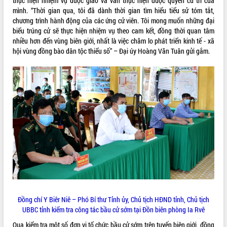
thực hiện nhiệm vụ được giao và vẫn thực hiện được quyền cử tri của
Quy hoạch và Xúc tiến đầu tư tỉnh Đắk
mình. “Thời gian qua, tôi đã dành thời gian tìm hiểu tiểu sử tóm tắt,
Lắk
chương trình hành động của các ứng cử viên. Tôi mong muốn những đại
Khơi thông điểm nghẽn, đẩy nhanh
biểu trúng cử sẽ thực hiện nhiệm vụ theo cam kết, đồng thời quan tâm
giải ngân vốn khắc phục thiên tai
nhiều hơn đến vùng biên giới, nhất là việc chăm lo phát triển kinh tế - xã
HĐND tỉnh thông qua điều chỉnh Quy
hội vùng đồng bào dân tộc thiểu số” – Đại úy Hoàng Văn Tuân gửi gắm.
hoạch tỉnh thời kỳ 2021-2030
Hội thảo góp ý hồ sơ điều chỉnh quy
hoạch tỉnh Đắk Lắk thời kỳ 2021-2030,
tầm nhìn đến năm 2050
Nâng cao hiệu quả hoạt động của các
doanh nghiệp nhà nước
Hội nghị triển khai kết nối mạng
truyền số liệu chuyên dùng phục vụ cơ
quan Đảng, Nhà nước
Lễ phát động chuỗi hoạt động chung
tay làm sạch môi trường
Xã Ea Kar bước chuyển mình trong
công tác cải cách hành chính mô hình
Đồng chí Y Biêr Niê – Phó Bí thư Tỉnh ủy, Chủ tịch HĐND tỉnh, Chủ tịch
mới
UBBC tỉnh kiểm tra công tác bầu cử sớm tại Đồn biên phòng Ia Rvê
UBND tỉnh họp báo định kỳ tháng 4
năm 2026
Qua kiểm tra một số đơn vị tổ chức bầu cử sớm trên tuyến biên giới, đồng