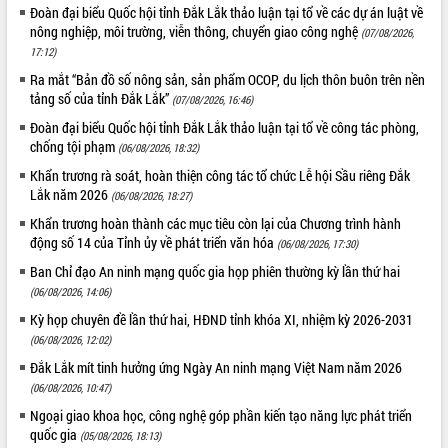
Xây dựng nông thôn mới: Nâng cao đời
Đoàn đại biểu Quốc hội tỉnh Đắk Lắk thảo luận tại tổ về các dự án luật về
sống người dân từ những mô hình thiết
nông nghiệp, môi trường, viễn thông, chuyển giao công nghệ
(07/08/2026,
thực
17:12)
Quyết liệt tháo gỡ vướng mắc, đẩy
Ra mắt “Bản đồ số nông sản, sản phẩm OCOP, du lịch thôn buôn trên nền
nhanh tiến độ các dự án trọng điểm
tảng số của tỉnh Đắk Lắk”
(07/08/2026, 16:46)
trong Khu kinh tế Nam Phú Yên
Đoàn đại biểu Quốc hội tỉnh Đắk Lắk thảo luận tại tổ về công tác phòng,
Hòn Yến phát triển du lịch gắn với bảo
chống tội phạm
(06/08/2026, 18:32)
tồn biển
Khẩn trương rà soát, hoàn thiện công tác tổ chức Lễ hội Sầu riêng Đắk
Lấy ý kiến điều chỉnh Quy hoạch tỉnh
Lắk năm 2026
(06/08/2026, 18:27)
Đắk Lắk thời kỳ 2021-2030, tầm nhìn
đến năm 2050
Khẩn trương hoàn thành các mục tiêu còn lại của Chương trình hành
động số 14 của Tỉnh ủy về phát triển văn hóa
(06/08/2026, 17:30)
Phát động chiến dịch 30 ngày đêm
giải phóng mặt bằng Tuyến đường bộ
Ban Chỉ đạo An ninh mạng quốc gia họp phiên thường kỳ lần thứ hai
ven biển
(06/08/2026, 14:06)
Đắk Lắk nỗ lực thúc đẩy tăng trưởng
Kỳ họp chuyên đề lần thứ hai, HĐND tỉnh khóa XI, nhiệm kỳ 2026-2031
kinh tế từ 10% trở lên trong Quý
(06/08/2026, 12:02)
II/2026
Đắk Lắk mít tinh hưởng ứng Ngày An ninh mạng Việt Nam năm 2026
Đắk Lắk ký kết thỏa thuận hợp tác về
(06/08/2026, 10:47)
chuyển đổi số giai đoạn 2026 – 2030
Ngoại giao khoa học, công nghệ góp phần kiến tạo năng lực phát triển
với Tập đoàn Bưu chính Viễn thông
quốc gia
Việt Nam
(05/08/2026, 18:13)