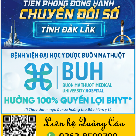
Nâng cao trách nhiệm người đứng
đầu, phát huy tinh thần chủ động,
sáng tạo để đảm bảo tiến độ giải ngân
vốn đầu tư công năm 2025
Sở Công Thương đột phá số hóa 100%
thủ tục trực tuyến lấy sự hài lòng của
doanh nghiệp làm thước đo phục vụ
Đảm bảo công tác bầu cử triển khai
đúng tiến độ, quy trình theo luật định
Ban Tuyên giáo và Dân vận Trung ương
tập huấn công tác khoa giáo năm 2025
Đắk Lắk hưởng ứng Ngày Pháp luật
Việt Nam 2025 và biểu dương 25 tập
thể, cá nhân tiêu biểu
Hội nghị lần thứ nhất Ban Chỉ đạo
công tác bầu cử tỉnh Đắk Lắk
Hội nghị UBND tỉnh thường kỳ tháng
10 năm 2025
Kỳ họp chuyên đề lần thứ Ba, HĐND
tỉnh khóa X