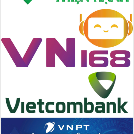
Đẩy nhanh công tác khắc phục, ổn
định đời sống Nhân dân sau bão số 13
Bí thư Tỉnh ủy Lương Nguyễn Minh
Triết dự Ngày hội đại đoàn kết tại
Buôn Đăk Tuôr, xã Cư Pui
Khởi công xây dựng Trường Phổ thông
nội trú liên cấp tiểu học và THCS xã Ia
Rvê
Phó Thủ tướng Chính phủ Mai Văn
Chính chia sẻ, động viên người dân
chịu ảnh hưởng nặng từ bão số 13
Chủ tịch UBND tỉnh kiểm tra công tác
phòng, chống bão số 13 tại các địa
bàn xung yếu
Tập trung đẩy nhanh giải ngân nguồn
vốn các chương trình mục tiêu quốc
gia
Xã Ea H'leo giữ vững và nâng cao chất
lượng các tiêu chí nông thôn mới
Công bố quyết định của Ban Thường
vụ Tỉnh ủy về công tác cán bộ