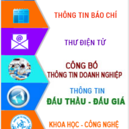
cấp xã
Đắk Lắk phát động hưởng ứng Ngày
Quyền của người tiêu dùng Việt Nam
2026
Đẩy mạnh cải cách hành chính, quyết
tâm đạt được mục tiêu tăng trưởng
hai con số trong năm 2026
Tổ chức trang trọng Lễ hội Đền thờ
Lương Văn Chánh năm 2026
Phó Bí thư Tỉnh ủy Đắk Lắk Đỗ Hữu
Huy giữ chức Bí thư Đảng ủy Ủy Ban
Nhân dân tỉnh
Bệnh án điện tử thúc đẩy chuyển đổi
số y tế tại Đắk Lắk
Chuyển đổi số thư viện: Mở rộng
không gian tri thức trong thời đại số
Đánh giá, rút kinh nghiệm công tác tổ
chức diễn tập trước ngày bầu cử
Chương trình “Gặp gỡ hữu nghị –
Friendship Meeting New Year 2026”