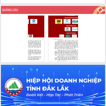
tác bầu cử tỉnh Đắk Lắk
Hội nghị Báo cáo viên Trung ương
QUẢNG CÁO
tháng 01/2026
Phó Thủ tướng Hồ Quốc Dũng đánh giá
cao kết quả Chiến dịch Quang Trung
tại Đắk Lắk
Hội nghị Ban Chấp hành Đảng bộ tỉnh
Đắk Lắk lần thứ 2 (mở rộng)
Tập trung giải phóng mặt bằng, đẩy
nhanh tiến độ Tuyến đường bộ ven
biển
Gỡ khó, khởi công xây dựng, sửa chữa
toàn bộ nhà ở cho hộ dân đúng tiến độ
đề ra
UBND tỉnh Đắk Lắk tổng kết công tác
quốc phòng, quân sự địa phương năm
2025
Tập trung triển khai quyết liệt, đồng bộ
các giải pháp nhằm thực hiện hiệu quả
các nhiệm vụ đề ra năm 2025
Phát huy vai trò của người có uy tín