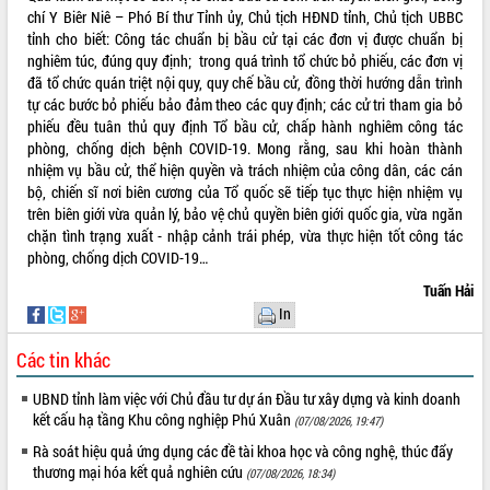
chí Y Biêr Niê – Phó Bí thư Tỉnh ủy, Chủ tịch HĐND tỉnh, Chủ tịch UBBC
Hội thảo khoa học “Giải pháp thúc đẩy
tỉnh cho biết: Công tác chuẩn bị bầu cử tại các đơn vị được chuẩn bị
phát triển nền kinh tế xanh tại tỉnh
nghiêm túc, đúng quy định; trong quá trình tổ chức bỏ phiếu, các đơn vị
Đắk Lắk”
đã tổ chức quán triệt nội quy, quy chế bầu cử, đồng thời hướng dẫn trình
Tăng cường giám sát, đôn đốc thực
tự các bước bỏ phiếu bảo đảm theo các quy định; các cử tri tham gia bỏ
hiện nhiệm vụ quản lý tài sản công
phiếu đều tuân thủ quy định Tổ bầu cử, chấp hành nghiêm công tác
hàng tuần
phòng, chống dịch bệnh COVID-19. Mong rằng, sau khi hoàn thành
Tháo gỡ những vướng mắc, đẩy mạnh
nhiệm vụ bầu cử, thể hiện quyền và trách nhiệm của công dân, các cán
công tác cải cách thủ tục hành chính
bộ, chiến sĩ nơi biên cương của Tổ quốc sẽ tiếp tục thực hiện nhiệm vụ
tại Trung tâm Phục vụ hành chính
trên biên giới vừa quản lý, bảo vệ chủ quyền biên giới quốc gia, vừa ngăn
công tỉnh
chặn tình trạng xuất - nhập cảnh trái phép, vừa thực hiện tốt công tác
Đắk Lắk: Tôn vinh 46 giải pháp tại Hội
phòng, chống dịch COVID-19…
thi Sáng tạo Kỹ thuật 2024 - 2025
Tuấn Hải
Đắk Lắk rà soát, điều chỉnh Đề án 190
In
về phát triển nuôi trồng thủy sản
Phó Chủ tịch UBND tỉnh Đắk Lắk
Các tin khác
Trương Công Thái kiểm tra thực địa
Dự án cao tốc Khánh Hòa - Buôn Ma
UBND tỉnh làm việc với Chủ đầu tư dự án Đầu tư xây dựng và kinh doanh
kết cấu hạ tầng Khu công nghiệp Phú Xuân
Thuột
(07/08/2026, 19:47)
Định vị cà phê Việt Nam như một “di
Rà soát hiệu quả ứng dụng các đề tài khoa học và công nghệ, thúc đẩy
sản sống” trong dòng chảy toàn cầu
thương mại hóa kết quả nghiên cứu
(07/08/2026, 18:34)