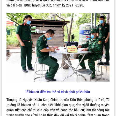
và đại biểu HĐND huyện Ea Súp, nhiệm kỳ 2021 -2026.
VIDEO
Khám bệnh, cấp phát thuốc miễn phí
và tặng quà người dân xã Cư Pui
Hội nghị UBND tỉnh Đắk Lắk thường kỳ
tháng 7/2026
Lễ truy tặng danh hiệu “Bà Mẹ Việt
Nam Anh hùng” và trao Huân chương
Tổ bầu cử kiểm tra thẻ cử tri và phát phiếu bầu.
Lao động
ALBUM ẢNH
UBND tỉnh Đắk Lắk triển khai nhiệm
Thượng tá Nguyễn Xuân Sơn, Chính trị viên Đồn Biên phòng Ia R’vê, Tổ
vụ 6 tháng cuối năm 2026
trưởng Tổ bầu cử số 11, cho biết: Thời gian qua, đơn vị đã thường xuyên
quán triệt các chỉ thị của cấp trên về công tác bầu cử; làm tốt công tác
Kỳ họp thứ Hai, Hội đồng nhân dân
tuyên truyền cho cử tri nhận thức đầy đủ vai trò, ý nghĩa, tầm quan trọng
tỉnh khóa XI quyết nghị nhiều nội dung