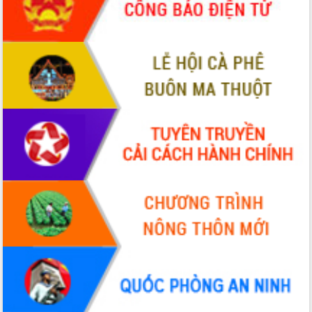
Xây dựng nền hành chính số đồng
hành cùng nông dân dân, doanh nghiệp
Giai đoạn 2026-2030, Đắk Lắk phấn
đấu có 77% xã đạt chuẩn nông thôn
mới
Chuyển đổi số 'mở đường' cho nông
nghiệp Đắk Lắk tăng trưởng bứt phá
Triển khai đồng bộ đo đạc, lập hồ sơ
địa chính, hoàn thiện cơ sở dữ liệu đất
đai
Ứng dụng sinh trắc học - Bước tiến
trong hành trình chuyển đổi số tại Đắk
Lắk
Đắk Lắk nâng cao hiệu quả công tác
Đảng từ Sổ tay đảng viên điện tử
Đắk Lắk đẩy mạnh nuôi biển công
nghệ, hướng tới phát triển thủy sản
bền vững
Tập huấn nâng cao năng lực triển khai
chuyển đổi số cho cán bộ, công chức