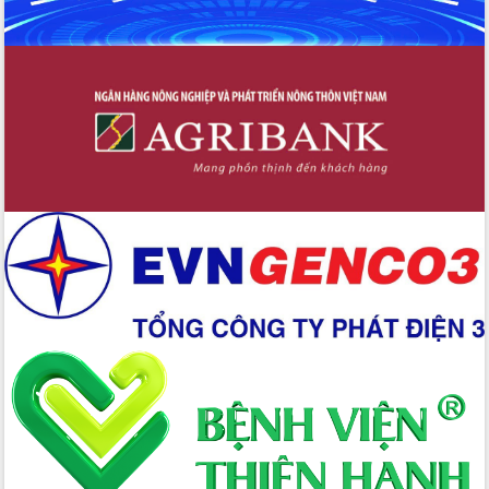
trong phòng chống tảo hôn và hôn
nhân cận huyết thống
Nông sản Tây Nguyên thu hút doanh
nghiệp nước ngoài
Đắk Lắk định vị thương hiệu du lịch
“Biển – Rừng – Cà phê” trong không
gian phát triển mới
Hội nghị chia sẻ kinh nghiệm, chuyển
giao kỹ thuật y tế, định hướng phát
triển chuyên sâu đến 2030
Chuyển đổi số mở ra không gian phát
triển trong lĩnh vực văn hóa, du lịch
Công bố quyết định của Ban Thường
vụ Tỉnh ủy về công tác cán bộ.
Thủ tướng Phạm Minh Chính: Khẩn
trương tái thiết cuộc sống người dân
sau thiên tai
Tập trung nâng cao chất lượng, tổ
chức sản xuất sầu riêng theo hướng
bền vững