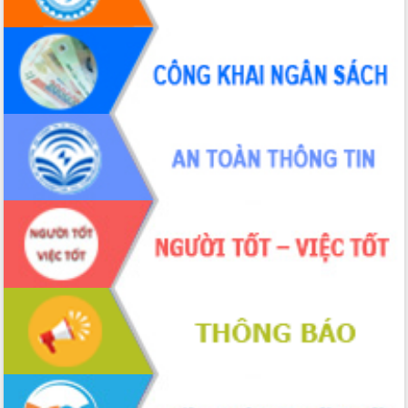
Bầu cử Quốc hội và HĐND: Cử tri Đắk
Lắk gửi gắm niềm tin, kỳ vọng vào lá
phiếu
Đắk Lắk sẵn sàng các điều kiện cho
Ngày hội bầu cử đại biểu Quốc hội
khóa XVI và HĐND các cấp nhiệm kỳ
2026-2031
Đảm bảo cuộc bầu cử đại biểu Quốc
hội và đại biểu HĐND các cấp diễn ra
an toàn, hiệu quả, đúng quy định
Thủ tướng Chính phủ Phạm Minh Chính
kiểm tra, chỉ đạo hoàn thành các dự
án cao tốc và thăm khu tái định cư tại
Đắk Lắk
Sôi nổi Hội đua ngựa truyền thống Gò
Thì Thùng mừng Xuân Bính Ngọ 2026
Lãnh đạo tỉnh dâng hương tưởng niệm
tại Đập Đồng Cam đầu Xuân Bính Ngọ
Ngành nông nghiệp phấn đấu tăng
trưởng đạt 5,86% trong năm 2026
UBND tỉnh Đắk Lắk triển khai công tác