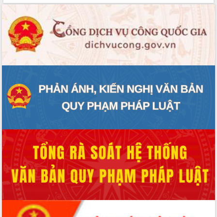
Thứ trưởng Bộ Y tế làm việc với tỉnh
Đắk Lắk về phát triển nhân lực y tế
cho trạm y tế cấp xã
Du lịch Đắk Lắk nâng tầm trải nghiệm
du khách thông qua Hệ thống cơ sở dữ
liệu và Bản đồ số
Tập huấn ứng dụng trí tuệ nhân tạo (AI)
trong thương mại điện tử năm 2026
Đoàn đại biểu Quốc hội tỉnh Đắk Lắk
trao đổi thông tin trước Kỳ họp thứ
nhất, Quốc hội khóa XVI
Quyết liệt cải cách hành chính, khơi
thông nguồn lực phát triển
Nâng cao hiệu lực, hiệu quả HĐND
tỉnh thông qua hiện đại hóa hành chính
Xã Ea Phê gắn cải cách hành chính với
chuyển đổi số
Phó Chủ tịch Thường trực UBND tỉnh
Hồ Thị Nguyên Thảo làm việc tại Trung
tâm Phục vụ hành chính công xã Ea
Phê