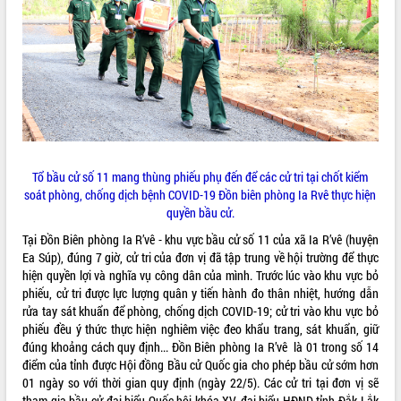
ĐIỂM TIN VĂN BẢN
QUY HOẠCH - KẾ HOẠCH
Tổ bầu cử số 11 mang thùng phiếu phụ đến để các cử tri tại chốt kiểm
soát phòng, chống dịch bệnh COVID-19 Đồn biên phòng Ia Rvê thực hiện
quyền bầu cử.
Tại Đồn Biên phòng Ia R’vê - khu vực bầu cử số 11 của xã Ia R’vê (huyện
Ea Súp), đúng 7 giờ, cử tri của đơn vị đã tập trung về hội trường để thực
hiện quyền lợi và nghĩa vụ công dân của mình. Trước lúc vào khu vực bỏ
phiếu, cử tri được lực lượng quân y tiến hành đo thân nhiệt, hướng dẫn
rửa tay sát khuẩn để phòng, chống dịch COVID-19; cử tri vào khu vực bỏ
phiếu đều ý thức thực hiện nghiêm việc đeo khẩu trang, sát khuẩn, giữ
đúng khoảng cách quy định... Đồn Biên phòng Ia R’vê là 01 trong số 14
điểm của tỉnh được Hội đồng Bầu cử Quốc gia cho phép bầu cử sớm hơn
01 ngày so với thời gian quy định (ngày 22/5). Các cử tri tại đơn vị sẽ
tham gia bầu cử đại biểu Quốc hội khóa XV, đại biểu HĐND tỉnh Đắk Lắk