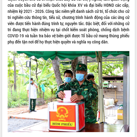
của cuộc bầu cử đại biểu Quốc hội khóa XV và đại biểu HĐND các cấp,
quan trọng
nhiệm kỳ 2021 - 2026. Công tác niêm yết danh sách cử tri, tổ chức cho cử
Bí thư Tỉnh ủy Lương Nguyễn Minh
tri nghiên cứu thông tin, tiểu sử, chương trình hành động của các ứng cử
Triết thăm, tặng quà người có công với
viên được tiến hành đúng trình tự, nguyên tắc. Đặc biệt, đối với những cử
cách mạng
tri đang thực hiện nhiệm vụ tại chốt kiểm soát phòng, chống dịch bệnh
Rà soát, hoàn thiện hệ thống thiết chế
COVID-19 và tuần tra bảo vệ biên giới được Tổ bầu cử mang thùng phiếu
văn hóa, thể thao đáp ứng yêu cầu
LIÊN KẾT WEB
phụ đến tận nơi để họ thực hiện quyền và nghĩa vụ công dân.
phát triển mới
Thường trực HĐND tỉnh Đắk Lắk gặp
mặt Đoàn chuyên gia y tế TP. Hồ Chí
Minh
THỐNG KÊ TRUY CẬP
Lễ truy điệu và an táng hài cốt liệt sĩ
tại Nghĩa trang Liệt sĩ xã Sơn Hòa
Hôm nay:
3122
Bàn giải pháp tháo gỡ khó khăn trong
Tất cả:
66048445
xuất khẩu sầu riêng và triển khai quy
định EUDR
Thứ trưởng Bộ Nông nghiệp và Môi
trường Nguyễn Hoàng Hiệp khảo sát
vùng trồng và doanh nghiệp đóng gói
sầu riêng tại Đắk Lắk
Trình diễn nghệ thuật chế biến các