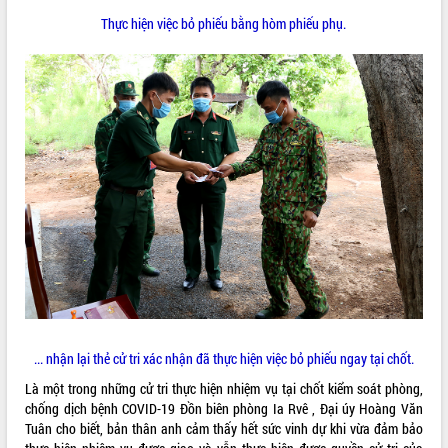
món ăn từ sầu riêng
Thực hiện việc bỏ phiếu bằng hòm phiếu phụ.
Đắk Lắk công bố Quy hoạch và xúc
tiến đầu tư tỉnh
Ngành cá ngừ Đắk Lắk chủ động thích
ứng để giữ vững thị trường xuất khẩu
Diễn đàn Kinh tế tư nhân Việt Nam đột
phá cơ chế - Hợp tác công tư
Đề án 06 tạo bước ngoặt đột phá trong
cải cách hành chính tỉnh Đắk Lắk
Kết nối tour, đẩy mạnh chuyển đổi số
để phát triển du lịch Đắk Lắk
Khởi động Dự án Đầu tư xây dựng hạ
tầng kỹ thuật Cụm công nghiệp Tân
Tiến
Gặp mặt các cơ quan báo chí nhân Kỷ
niệm 101 năm Ngày Báo chí Cách
... nhận lại thẻ cử tri xác nhận đã thực hiện việc bỏ phiếu ngay tại chốt.
mạng Việt Nam
Đắk Lắk sơ kết 4 năm triển khai thực
Là một trong những cử tri thực hiện nhiệm vụ tại chốt kiểm soát phòng,
hiện Đề án 06 của Chính phủ
chống dịch bệnh COVID-19 Đồn biên phòng Ia Rvê , Đại úy Hoàng Văn
Tuân cho biết, bản thân anh cảm thấy hết sức vinh dự khi vừa đảm bảo
Họp báo thông tin về Hội nghị Công bố