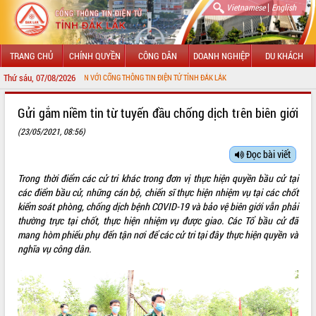
|
Vietnamese
English
TRANG CHỦ
CHÍNH QUYỀN
CÔNG DÂN
DOANH NGHIỆP
DU KHÁCH
Thứ sáu, 07/08/2026
G ĐẾN VỚI CỔNG THÔNG TIN ĐIỆN TỬ TỈNH ĐẮK LẮK
GIỚI THIỆU
Gửi gắm niềm tin từ tuyến đầu chống dịch trên biên giới
(23/05/2021, 08:56)
LÃNH ĐẠO UBND TỈNH
Đọc bài viết
TIN TỨC SỰ KIỆN
Trong thời điểm các cử tri khác trong đơn vị thực hiện quyền bầu cử tại
SỞ, BAN, NGÀNH
các điểm bầu cử, những cán bộ, chiến sĩ thực hiện nhiệm vụ tại các chốt
kiểm soát phòng, chống dịch bệnh COVID-19 và bảo vệ biên giới vẫn phải
UBND CÁC XÃ, PHƯỜNG
thường trực tại chốt, thực hiện nhiệm vụ được giao. Các Tổ bầu cử đã
mang hòm phiếu phụ đến tận nơi để các cử tri tại đây thực hiện quyền và
nghĩa vụ công dân.
THÔNG TIN CHỈ ĐẠO ĐIỀU HÀNH
HỆ THỐNG VĂN BẢN
VĂN BẢN HĐND TỈNH