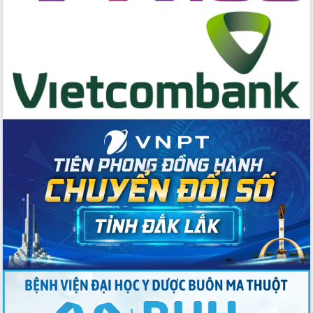
Tập trung giải phóng mặt bằng, đẩy
nhanh tiến độ Tuyến đường bộ ven
biển
Gỡ khó, khởi công xây dựng, sửa chữa
toàn bộ nhà ở cho hộ dân đúng tiến độ
đề ra
UBND tỉnh Đắk Lắk tổng kết công tác
quốc phòng, quân sự địa phương năm
2025
Tập trung triển khai quyết liệt, đồng bộ
các giải pháp nhằm thực hiện hiệu quả
các nhiệm vụ đề ra năm 2025
Phát huy vai trò của người có uy tín
trong phòng chống tảo hôn và hôn
nhân cận huyết thống
Nông sản Tây Nguyên thu hút doanh
nghiệp nước ngoài
Đắk Lắk định vị thương hiệu du lịch
“Biển – Rừng – Cà phê” trong không
gian phát triển mới
Hội nghị chia sẻ kinh nghiệm, chuyển