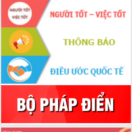
Triển khai đồng bộ đo đạc, lập hồ sơ
địa chính, hoàn thiện cơ sở dữ liệu đất
đai
Ứng dụng sinh trắc học - Bước tiến
trong hành trình chuyển đổi số tại Đắk
Lắk
Đắk Lắk nâng cao hiệu quả công tác
Đảng từ Sổ tay đảng viên điện tử
Đắk Lắk đẩy mạnh nuôi biển công
nghệ, hướng tới phát triển thủy sản
bền vững
Tập huấn nâng cao năng lực triển khai
chuyển đổi số cho cán bộ, công chức
cấp xã
Đắk Lắk phát động hưởng ứng Ngày
Quyền của người tiêu dùng Việt Nam
2026
Đẩy mạnh cải cách hành chính, quyết
tâm đạt được mục tiêu tăng trưởng
hai con số trong năm 2026
Tổ chức trang trọng Lễ hội Đền thờ