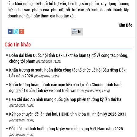
cải cách hành chính tỉnh Đắk Lắk
cầu khởi nghiệp; kết nối hỗ trợ vốn, tiêu thụ sản phẩm, xây dựng thương
hiệu cho sản phẩm của phụ nữ; hỗ trợ các hộ kinh doanh thành lập
Kết nối tour, đẩy mạnh chuyển đổi số
doanh nghiệp hoặc tham gia hợp tác xã…
để phát triển du lịch Đắk Lắk
Khởi động Dự án Đầu tư xây dựng hạ
Kim Bảo
tầng kỹ thuật Cụm công nghiệp Tân
In
Tiến
Các tin khác
Gặp mặt các cơ quan báo chí nhân Kỷ
niệm 101 năm Ngày Báo chí Cách
Đoàn đại biểu Quốc hội tỉnh Đắk Lắk thảo luận tại tổ về công tác phòng,
mạng Việt Nam
chống tội phạm
(06/08/2026, 18:32)
Đắk Lắk sơ kết 4 năm triển khai thực
Khẩn trương rà soát, hoàn thiện công tác tổ chức Lễ hội Sầu riêng Đắk
hiện Đề án 06 của Chính phủ
Lắk năm 2026
(06/08/2026, 18:27)
Họp báo thông tin về Hội nghị Công bố
Quy hoạch và Xúc tiến đầu tư tỉnh Đắk
Khẩn trương hoàn thành các mục tiêu còn lại của Chương trình hành
Lắk
động số 14 của Tỉnh ủy về phát triển văn hóa
(06/08/2026, 17:30)
Khơi thông điểm nghẽn, đẩy nhanh
Ban Chỉ đạo An ninh mạng quốc gia họp phiên thường kỳ lần thứ hai
giải ngân vốn khắc phục thiên tai
(06/08/2026, 14:06)
HĐND tỉnh thông qua điều chỉnh Quy
Kỳ họp chuyên đề lần thứ hai, HĐND tỉnh khóa XI, nhiệm kỳ 2026-2031
hoạch tỉnh thời kỳ 2021-2030
(06/08/2026, 12:02)
Hội thảo góp ý hồ sơ điều chỉnh quy
Đắk Lắk mít tinh hưởng ứng Ngày An ninh mạng Việt Nam năm 2026
hoạch tỉnh Đắk Lắk thời kỳ 2021-2030,
(06/08/2026, 10:47)