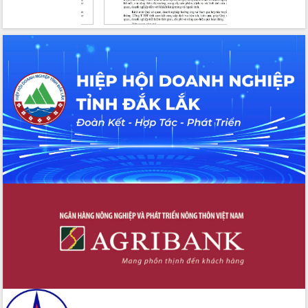
hội và đại biểu HĐND các cấp diễn ra
an toàn, hiệu quả, đúng quy định
Thủ tướng Chính phủ Phạm Minh Chính
kiểm tra, chỉ đạo hoàn thành các dự
án cao tốc và thăm khu tái định cư tại
Đắk Lắk
Sôi nổi Hội đua ngựa truyền thống Gò
Thì Thùng mừng Xuân Bính Ngọ 2026
Lãnh đạo tỉnh dâng hương tưởng niệm
tại Đập Đồng Cam đầu Xuân Bính Ngọ
Ngành nông nghiệp phấn đấu tăng
trưởng đạt 5,86% trong năm 2026
UBND tỉnh Đắk Lắk triển khai công tác
quốc phòng, quân sự địa phương năm
2026
Đắk Lắk tập trung toàn lực khắc phục
tồn tại IUU, sẵn sàng làm việc với
Đoàn thanh tra EC
Chủ tịch UBND tỉnh Tạ Anh Tuấn thăm,
chúc mừng các bệnh viện nhân Ngày
Thầy thuốc Việt Nam