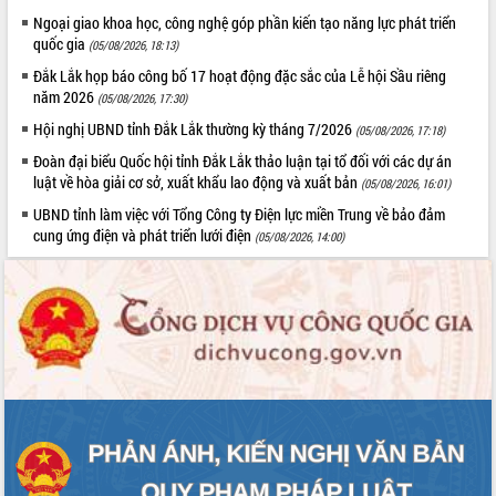
tầm nhìn đến năm 2050
Ngoại giao khoa học, công nghệ góp phần kiến tạo năng lực phát triển
Nâng cao hiệu quả hoạt động của các
quốc gia
(05/08/2026, 18:13)
doanh nghiệp nhà nước
Đắk Lắk họp báo công bố 17 hoạt động đặc sắc của Lễ hội Sầu riêng
Hội nghị triển khai kết nối mạng
năm 2026
(05/08/2026, 17:30)
truyền số liệu chuyên dùng phục vụ cơ
quan Đảng, Nhà nước
Hội nghị UBND tỉnh Đắk Lắk thường kỳ tháng 7/2026
(05/08/2026, 17:18)
Lễ phát động chuỗi hoạt động chung
Đoàn đại biểu Quốc hội tỉnh Đắk Lắk thảo luận tại tổ đối với các dự án
tay làm sạch môi trường
luật về hòa giải cơ sở, xuất khẩu lao động và xuất bản
(05/08/2026, 16:01)
Xã Ea Kar bước chuyển mình trong
UBND tỉnh làm việc với Tổng Công ty Điện lực miền Trung về bảo đảm
công tác cải cách hành chính mô hình
cung ứng điện và phát triển lưới điện
(05/08/2026, 14:00)
mới
UBND tỉnh họp báo định kỳ tháng 4
năm 2026
Hội thảo khoa học “Giải pháp thúc đẩy
phát triển nền kinh tế xanh tại tỉnh
Đắk Lắk”
Tăng cường giám sát, đôn đốc thực
hiện nhiệm vụ quản lý tài sản công
hàng tuần
Tháo gỡ những vướng mắc, đẩy mạnh
công tác cải cách thủ tục hành chính