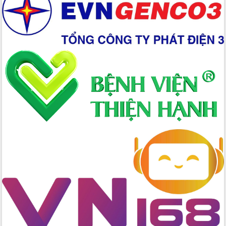
Rộn ràng lễ hội truyền thống Sông
nước Đà Nông lần thứ I năm 2026
Kỳ họp Chuyên đề lần thứ Năm, HĐND
tỉnh Đắk Lắk thông qua các nghị quyết
quan trọng
Thống nhất danh sách giới thiệu ứng
cử đại biểu Quốc hội khoá XVI và đại
biểu HĐND tỉnh Đắk Lắk, nhiệm kỳ
2026-2031
Phát động hai phong trào thi đua quan
trọng trong kỷ nguyên mới
Hội nghị lần thứ tư Ban Chỉ đạo công
tác bầu cử tỉnh Đắk Lắk
Hội nghị Báo cáo viên Trung ương
tháng 01/2026
Phó Thủ tướng Hồ Quốc Dũng đánh giá
cao kết quả Chiến dịch Quang Trung
tại Đắk Lắk
Hội nghị Ban Chấp hành Đảng bộ tỉnh
Đắk Lắk lần thứ 2 (mở rộng)