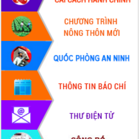
Lấy ý kiến điều chỉnh Quy hoạch tỉnh
Đắk Lắk thời kỳ 2021-2030, tầm nhìn
đến năm 2050
Phát động chiến dịch 30 ngày đêm
giải phóng mặt bằng Tuyến đường bộ
ven biển
Đắk Lắk nỗ lực thúc đẩy tăng trưởng
kinh tế từ 10% trở lên trong Quý
II/2026
Đắk Lắk ký kết thỏa thuận hợp tác về
chuyển đổi số giai đoạn 2026 – 2030
với Tập đoàn Bưu chính Viễn thông
Việt Nam
Thứ trưởng Bộ Y tế làm việc với tỉnh
Đắk Lắk về phát triển nhân lực y tế
cho trạm y tế cấp xã
Du lịch Đắk Lắk nâng tầm trải nghiệm
du khách thông qua Hệ thống cơ sở dữ
liệu và Bản đồ số
Tập huấn ứng dụng trí tuệ nhân tạo (AI)
trong thương mại điện tử năm 2026