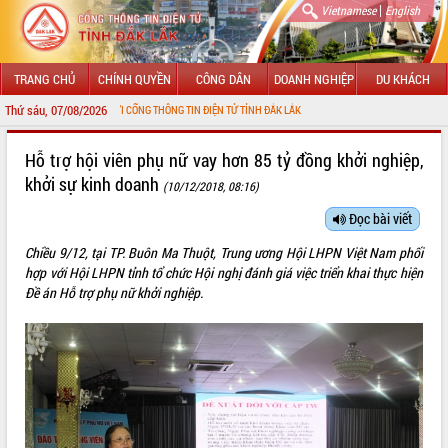
|
Vietnamese
English
TRANG CHỦ
CHÍNH QUYỀN
CÔNG DÂN
DOANH NGHIỆP
DU KHÁCH
Thứ sáu, 07/08/2026
 ĐẾN VỚI CỔNG THÔNG TIN ĐIỆN TỬ TỈNH ĐẮK LẮK
GIỚI THIỆU
Hỗ trợ hội viên phụ nữ vay hơn 85 tỷ đồng khởi nghiệp,
khởi sự kinh doanh
(10/12/2018, 08:16)
LÃNH ĐẠO UBND TỈNH
Đọc bài viết
TIN TỨC SỰ KIỆN
Chiều 9/12, tại TP. Buôn Ma Thuột, Trung ương Hội LHPN Việt Nam phối
SỞ, BAN, NGÀNH
hợp với Hội LHPN tỉnh tổ chức Hội nghị đánh giá việc triển khai thực hiện
Đề án Hỗ trợ phụ nữ khởi nghiệp.
UBND CÁC XÃ, PHƯỜNG
THÔNG TIN CHỈ ĐẠO ĐIỀU HÀNH
HỆ THỐNG VĂN BẢN
VĂN BẢN HĐND TỈNH