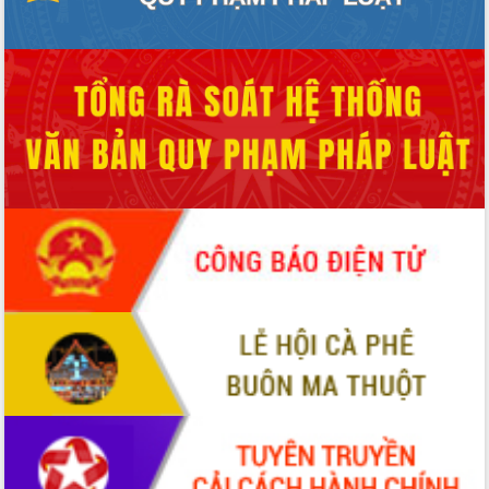
tại Trung tâm Phục vụ hành chính
công tỉnh
Đắk Lắk: Tôn vinh 46 giải pháp tại Hội
thi Sáng tạo Kỹ thuật 2024 - 2025
Đắk Lắk rà soát, điều chỉnh Đề án 190
về phát triển nuôi trồng thủy sản
Phó Chủ tịch UBND tỉnh Đắk Lắk
Trương Công Thái kiểm tra thực địa
Dự án cao tốc Khánh Hòa - Buôn Ma
Thuột
Định vị cà phê Việt Nam như một “di
sản sống” trong dòng chảy toàn cầu
Xây dựng nông thôn mới: Nâng cao đời
sống người dân từ những mô hình thiết
thực
Quyết liệt tháo gỡ vướng mắc, đẩy
nhanh tiến độ các dự án trọng điểm
trong Khu kinh tế Nam Phú Yên
Hòn Yến phát triển du lịch gắn với bảo
tồn biển