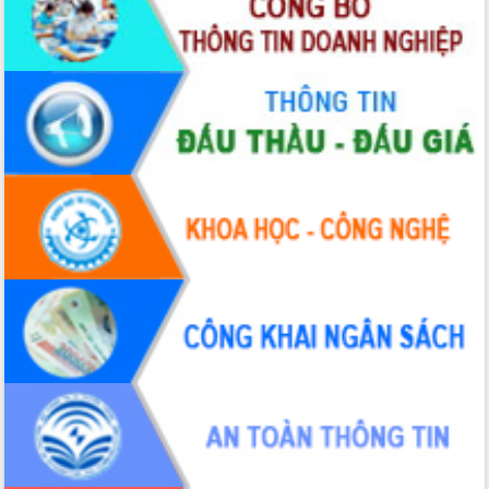
Đoàn đại biểu Quốc hội tỉnh Đắk Lắk
trao đổi thông tin trước Kỳ họp thứ
nhất, Quốc hội khóa XVI
Quyết liệt cải cách hành chính, khơi
thông nguồn lực phát triển
Nâng cao hiệu lực, hiệu quả HĐND
tỉnh thông qua hiện đại hóa hành chính
Xã Ea Phê gắn cải cách hành chính với
chuyển đổi số
Phó Chủ tịch Thường trực UBND tỉnh
Hồ Thị Nguyên Thảo làm việc tại Trung
tâm Phục vụ hành chính công xã Ea
Phê
Xây dựng nền hành chính số đồng
hành cùng nông dân dân, doanh nghiệp
Giai đoạn 2026-2030, Đắk Lắk phấn
đấu có 77% xã đạt chuẩn nông thôn
mới
Chuyển đổi số 'mở đường' cho nông
nghiệp Đắk Lắk tăng trưởng bứt phá