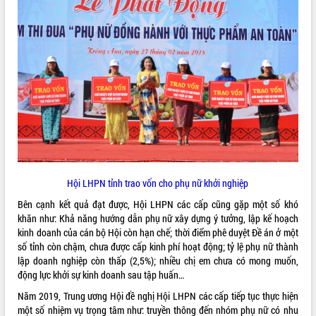
mặt Đoàn chuyên gia y tế TP. Hồ Chí
Minh
Lễ truy điệu và an táng hài cốt liệt sĩ
tại Nghĩa trang Liệt sĩ xã Sơn Hòa
THỐNG KÊ TRUY CẬP
Bàn giải pháp tháo gỡ khó khăn trong
xuất khẩu sầu riêng và triển khai quy
Hôm nay:
14102
định EUDR
Tất cả:
66026842
Thứ trưởng Bộ Nông nghiệp và Môi
trường Nguyễn Hoàng Hiệp khảo sát
vùng trồng và doanh nghiệp đóng gói
sầu riêng tại Đắk Lắk
Trình diễn nghệ thuật chế biến các
Hội LHPN tỉnh trao vốn cho phụ nữ khởi nghiệp
món ăn từ sầu riêng
Bên cạnh kết quả đạt được, Hội LHPN các cấp cũng gặp một số khó
Đắk Lắk công bố Quy hoạch và xúc
khăn như: Khả năng hướng dẫn phụ nữ xây dựng ý tưởng, lập kế hoạch
tiến đầu tư tỉnh
kinh doanh của cán bộ Hội còn hạn chế; thời điểm phê duyệt Đề án ở một
Ngành cá ngừ Đắk Lắk chủ động thích
số tỉnh còn chậm, chưa được cấp kinh phí hoạt động; tỷ lệ phụ nữ thành
ứng để giữ vững thị trường xuất khẩu
lập doanh nghiệp còn thấp (2,5%); nhiều chị em chưa có mong muốn,
động lực khởi sự kinh doanh sau tập huấn…
Diễn đàn Kinh tế tư nhân Việt Nam đột
phá cơ chế - Hợp tác công tư
Năm 2019, Trung ương Hội đề nghị Hội LHPN các cấp tiếp tục thực hiện
Đề án 06 tạo bước ngoặt đột phá trong
một số nhiệm vụ trọng tâm như: truyền thông đến nhóm phụ nữ có nhu