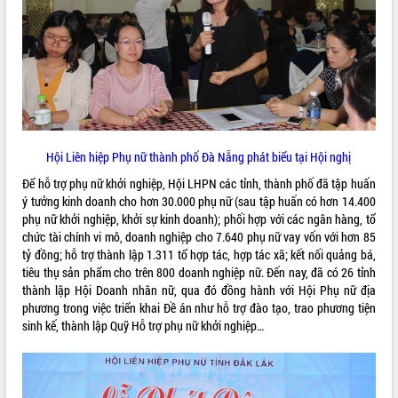
VIDEO
Loading the player...
Hội nghị UBND tỉnh Đắk Lắk thường kỳ
tháng 7/2026
Lễ truy tặng danh hiệu “Bà Mẹ Việt
Nam Anh hùng” và trao Huân chương
Hội Liên hiệp Phụ nữ thành phố Đà Nẵng phát biểu tại Hội nghị
Lao động
UBND tỉnh Đắk Lắk triển khai nhiệm
Để hỗ trợ phụ nữ khởi nghiệp, Hội LHPN các tỉnh, thành phố đã tập huấn
vụ 6 tháng cuối năm 2026
ý tưởng kinh doanh cho hơn 30.000 phụ nữ (sau tập huấn có hơn 14.400
phụ nữ khởi nghiệp, khởi sự kinh doanh); phối hợp với các ngân hàng, tổ
ALBUM ẢNH
Kỳ họp thứ Hai, Hội đồng nhân dân
chức tài chính vi mô, doanh nghiệp cho 7.640 phụ nữ vay vốn với hơn 85
tỉnh khóa XI quyết nghị nhiều nội dung
tỷ đồng; hỗ trợ thành lập 1.311 tổ hợp tác, hợp tác xã; kết nối quảng bá,
quan trọng
tiêu thụ sản phẩm cho trên 800 doanh nghiệp nữ. Đến nay, đã có 26 tỉnh
Bí thư Tỉnh ủy Lương Nguyễn Minh
thành lập Hội Doanh nhân nữ, qua đó đồng hành với Hội Phụ nữ địa
Triết thăm, tặng quà người có công với
phương trong việc triển khai Đề án như hỗ trợ đào tạo, trao phương tiện
cách mạng
sinh kế, thành lập Quỹ Hỗ trợ phụ nữ khởi nghiệp…
Rà soát, hoàn thiện hệ thống thiết chế
văn hóa, thể thao đáp ứng yêu cầu
phát triển mới
Thường trực HĐND tỉnh Đắk Lắk gặp
LIÊN KẾT WEB