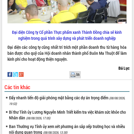
quan trọng
Bí thư Tỉnh ủy Lương Nguyễn Minh
Triết thăm, tặng quà người có công với
cách mạng
Đại diện Công ty Cổ phần Thực phẩm xanh Thành Đồng chia sẻ kinh
Rà soát, hoàn thiện hệ thống thiết chế
nghiệm trong quá trình xây dựng và phát triển doanh nghiệp
văn hóa, thể thao đáp ứng yêu cầu
LIÊN KẾT WEB
phát triển mới
Đại diện các công ty cũng nhất trí trích một phần doanh thu từ hàng hóa
Thường trực HĐND tỉnh Đắk Lắk gặp
bán được cho quỹ của Hội doanh nhân thành phố Buôn Ma Thuột để làm
mặt Đoàn chuyên gia y tế TP. Hồ Chí
kinh phí cho hoạt động thiện nguyện.
Minh
THỐNG KÊ TRUY CẬP
Bá Lục
Lễ truy điệu và an táng hài cốt liệt sĩ
In
tại Nghĩa trang Liệt sĩ xã Sơn Hòa
Hôm nay:
13593
Bàn giải pháp tháo gỡ khó khăn trong
Tất cả:
66099261
Các tin khác
xuất khẩu sầu riêng và triển khai quy
định EUDR
Đẩy nhanh tiến độ giải phóng mặt bằng các dự án trọng điểm
(08/08/2026,
Thứ trưởng Bộ Nông nghiệp và Môi
19:53)
trường Nguyễn Hoàng Hiệp khảo sát
Bí thư Tỉnh ủy Lương Nguyễn Minh Triết kiểm tra việc khám sức khỏe cho
vùng trồng và doanh nghiệp đóng gói
Nhân dân
(08/08/2026, 17:05)
sầu riêng tại Đắk Lắk
Ban Thường vụ Tỉnh ủy xem xét phương án sắp xếp trường học và nhiều
Trình diễn nghệ thuật chế biến các
nội dung quan trọng
(08/08/2026, 13:30)