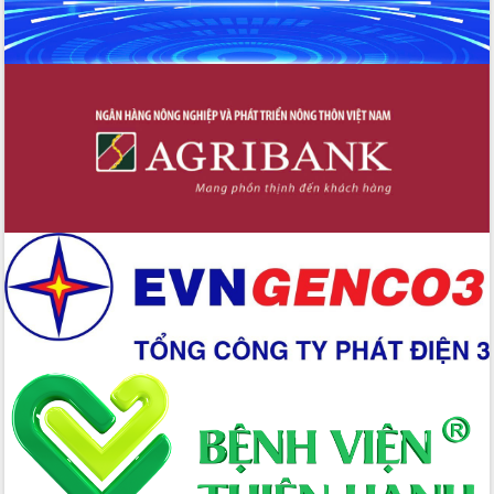
Bầu cử Quốc hội và HĐND: Cử tri Đắk
Lắk gửi gắm niềm tin, kỳ vọng vào lá
phiếu
Đắk Lắk sẵn sàng các điều kiện cho
Ngày hội bầu cử đại biểu Quốc hội
khóa XVI và HĐND các cấp nhiệm kỳ
2026-2031
Đảm bảo cuộc bầu cử đại biểu Quốc
hội và đại biểu HĐND các cấp diễn ra
an toàn, hiệu quả, đúng quy định
Thủ tướng Chính phủ Phạm Minh Chính
kiểm tra, chỉ đạo hoàn thành các dự
án cao tốc và thăm khu tái định cư tại
Đắk Lắk
Sôi nổi Hội đua ngựa truyền thống Gò
Thì Thùng mừng Xuân Bính Ngọ 2026
Lãnh đạo tỉnh dâng hương tưởng niệm
tại Đập Đồng Cam đầu Xuân Bính Ngọ
Ngành nông nghiệp phấn đấu tăng
trưởng đạt 5,86% trong năm 2026
UBND tỉnh Đắk Lắk triển khai công tác