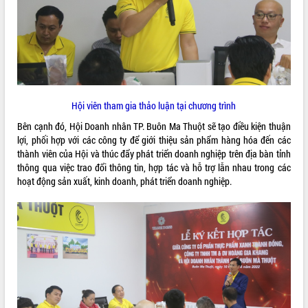
VIDEO
Hội viên tham gia thảo luận tại chương trình
Bên cạnh đó, Hội Doanh nhân TP. Buôn Ma Thuột sẽ tạo điều kiện thuận
lợi, phối hợp với các công ty để giới thiệu sản phẩm hàng hóa đến các
thành viên của Hội và thúc đẩy phát triển doanh nghiệp trên địa bàn tỉnh
Khám bệnh, cấp phát thuốc miễn phí
thông qua việc trao đổi thông tin, hợp tác và hỗ trợ lẫn nhau trong các
và tặng quà người dân xã Cư Pui
hoạt động sản xuất, kinh doanh, phát triển doanh nghiệp.
Hội nghị UBND tỉnh Đắk Lắk thường kỳ
tháng 7/2026
Lễ truy tặng danh hiệu “Bà Mẹ Việt
Nam Anh hùng” và trao Huân chương
Lao động
ALBUM ẢNH
UBND tỉnh Đắk Lắk triển khai nhiệm
vụ 6 tháng cuối năm 2026
Kỳ họp thứ Hai, Hội đồng nhân dân
tỉnh khóa XI quyết nghị nhiều nội dung