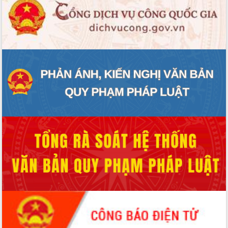
Quy hoạch và Xúc tiến đầu tư tỉnh Đắk
Lắk
Khơi thông điểm nghẽn, đẩy nhanh
giải ngân vốn khắc phục thiên tai
HĐND tỉnh thông qua điều chỉnh Quy
hoạch tỉnh thời kỳ 2021-2030
Hội thảo góp ý hồ sơ điều chỉnh quy
hoạch tỉnh Đắk Lắk thời kỳ 2021-2030,
tầm nhìn đến năm 2050
Nâng cao hiệu quả hoạt động của các
doanh nghiệp nhà nước
Hội nghị triển khai kết nối mạng
truyền số liệu chuyên dùng phục vụ cơ
quan Đảng, Nhà nước
Lễ phát động chuỗi hoạt động chung
tay làm sạch môi trường
Xã Ea Kar bước chuyển mình trong
công tác cải cách hành chính mô hình
mới
UBND tỉnh họp báo định kỳ tháng 4
năm 2026