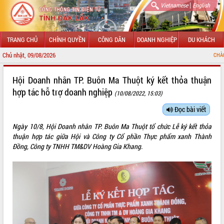
|
Vietnamese
English
TRANG CHỦ
CHÍNH QUYỀN
CÔNG DÂN
DOANH NGHIỆP
DU KHÁCH
Chủ nhật, 09/08/2026
CHÀO MỪNG ĐẾN VỚI C
GIỚI THIỆU
Hội Doanh nhân TP. Buôn Ma Thuột ký kết thỏa thuận
hợp tác hỗ trợ doanh nghiệp
(10/08/2022, 15:03)
LÃNH ĐẠO UBND TỈNH
Đọc bài viết
TIN TỨC SỰ KIỆN
Ngày 10/8, Hội Doanh nhân TP. Buôn Ma Thuột tổ chức Lễ ký kết thỏa
SỞ, BAN, NGÀNH
thuận hợp tác giữa Hội và Công ty Cổ phần Thực phẩm xanh Thành
Đồng, Công ty TNHH TM&DV Hoàng Gia Khang.
UBND CÁC XÃ, PHƯỜNG
THÔNG TIN CHỈ ĐẠO ĐIỀU HÀNH
HỆ THỐNG VĂN BẢN
VĂN BẢN HĐND TỈNH