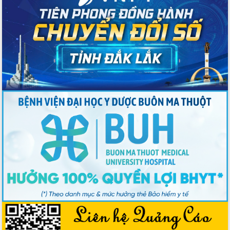
tác bầu cử tỉnh Đắk Lắk
Hội nghị Báo cáo viên Trung ương
tháng 01/2026
Phó Thủ tướng Hồ Quốc Dũng đánh giá
cao kết quả Chiến dịch Quang Trung
tại Đắk Lắk
Hội nghị Ban Chấp hành Đảng bộ tỉnh
Đắk Lắk lần thứ 2 (mở rộng)
Tập trung giải phóng mặt bằng, đẩy
nhanh tiến độ Tuyến đường bộ ven
biển
Gỡ khó, khởi công xây dựng, sửa chữa
toàn bộ nhà ở cho hộ dân đúng tiến độ
đề ra
UBND tỉnh Đắk Lắk tổng kết công tác
quốc phòng, quân sự địa phương năm
2025
Tập trung triển khai quyết liệt, đồng bộ
các giải pháp nhằm thực hiện hiệu quả
các nhiệm vụ đề ra năm 2025
Phát huy vai trò của người có uy tín