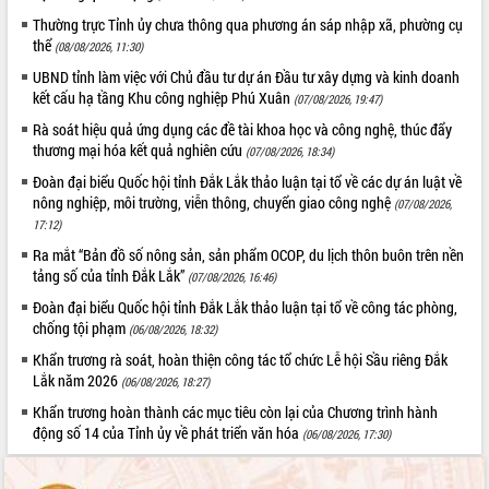
món ăn từ sầu riêng
Thường trực Tỉnh ủy chưa thông qua phương án sáp nhập xã, phường cụ
Đắk Lắk công bố Quy hoạch và xúc
thể
(08/08/2026, 11:30)
tiến đầu tư tỉnh
UBND tỉnh làm việc với Chủ đầu tư dự án Đầu tư xây dựng và kinh doanh
Ngành cá ngừ Đắk Lắk chủ động thích
kết cấu hạ tầng Khu công nghiệp Phú Xuân
(07/08/2026, 19:47)
ứng để giữ vững thị trường xuất khẩu
Rà soát hiệu quả ứng dụng các đề tài khoa học và công nghệ, thúc đẩy
Diễn đàn Kinh tế tư nhân Việt Nam đột
thương mại hóa kết quả nghiên cứu
phá cơ chế - Hợp tác công tư
(07/08/2026, 18:34)
Đề án 06 tạo bước ngoặt đột phá trong
Đoàn đại biểu Quốc hội tỉnh Đắk Lắk thảo luận tại tổ về các dự án luật về
cải cách hành chính tỉnh Đắk Lắk
nông nghiệp, môi trường, viễn thông, chuyển giao công nghệ
(07/08/2026,
17:12)
Kết nối tour, đẩy mạnh chuyển đổi số
để phát triển du lịch Đắk Lắk
Ra mắt “Bản đồ số nông sản, sản phẩm OCOP, du lịch thôn buôn trên nền
tảng số của tỉnh Đắk Lắk”
Khởi động Dự án Đầu tư xây dựng hạ
(07/08/2026, 16:46)
tầng kỹ thuật Cụm công nghiệp Tân
Đoàn đại biểu Quốc hội tỉnh Đắk Lắk thảo luận tại tổ về công tác phòng,
Tiến
chống tội phạm
(06/08/2026, 18:32)
Gặp mặt các cơ quan báo chí nhân Kỷ
Khẩn trương rà soát, hoàn thiện công tác tổ chức Lễ hội Sầu riêng Đắk
niệm 101 năm Ngày Báo chí Cách
Lắk năm 2026
(06/08/2026, 18:27)
mạng Việt Nam
Khẩn trương hoàn thành các mục tiêu còn lại của Chương trình hành
Đắk Lắk sơ kết 4 năm triển khai thực
động số 14 của Tỉnh ủy về phát triển văn hóa
(06/08/2026, 17:30)
hiện Đề án 06 của Chính phủ
Họp báo thông tin về Hội nghị Công bố