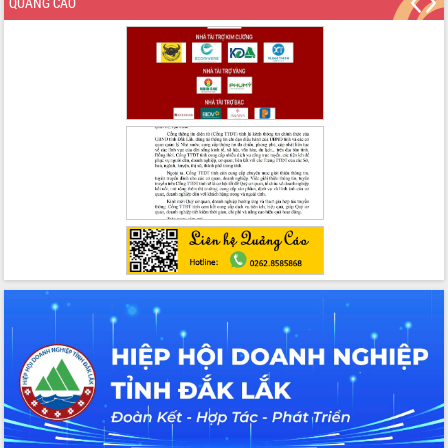
QUẢNG CÁO
cấp xã
Đắk Lắk phát động hưởng ứng Ngày
Quyền của người tiêu dùng Việt Nam
2026
Đẩy mạnh cải cách hành chính, quyết
tâm đạt được mục tiêu tăng trưởng
hai con số trong năm 2026
Tổ chức trang trọng Lễ hội Đền thờ
Lương Văn Chánh năm 2026
Phó Bí thư Tỉnh ủy Đắk Lắk Đỗ Hữu
Huy giữ chức Bí thư Đảng ủy Ủy Ban
Nhân dân tỉnh
Bệnh án điện tử thúc đẩy chuyển đổi
số y tế tại Đắk Lắk
Chuyển đổi số thư viện: Mở rộng
không gian tri thức trong thời đại số
Đánh giá, rút kinh nghiệm công tác tổ
chức diễn tập trước ngày bầu cử
Chương trình “Gặp gỡ hữu nghị –
Friendship Meeting New Year 2026”