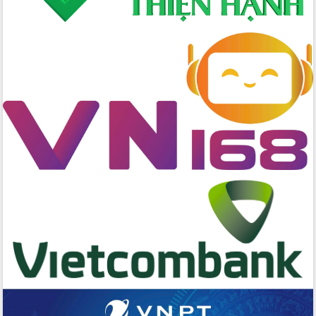
quốc phòng, quân sự địa phương năm
2026
Đắk Lắk tập trung toàn lực khắc phục
tồn tại IUU, sẵn sàng làm việc với
Đoàn thanh tra EC
Chủ tịch UBND tỉnh Tạ Anh Tuấn thăm,
chúc mừng các bệnh viện nhân Ngày
Thầy thuốc Việt Nam
Rộn ràng lễ hội truyền thống Sông
nước Đà Nông lần thứ I năm 2026
Kỳ họp Chuyên đề lần thứ Năm, HĐND
tỉnh Đắk Lắk thông qua các nghị quyết
quan trọng
Thống nhất danh sách giới thiệu ứng
cử đại biểu Quốc hội khoá XVI và đại
biểu HĐND tỉnh Đắk Lắk, nhiệm kỳ
2026-2031
Phát động hai phong trào thi đua quan
trọng trong kỷ nguyên mới
Hội nghị lần thứ tư Ban Chỉ đạo công