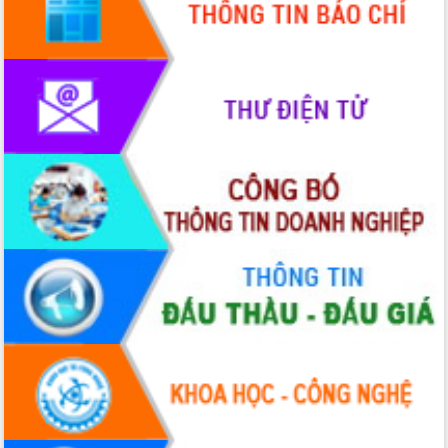
Xây dựng nông thôn mới: Nâng cao đời
sống người dân từ những mô hình thiết
thực
Quyết liệt tháo gỡ vướng mắc, đẩy
nhanh tiến độ các dự án trọng điểm
trong Khu kinh tế Nam Phú Yên
Hòn Yến phát triển du lịch gắn với bảo
tồn biển
Lấy ý kiến điều chỉnh Quy hoạch tỉnh
Đắk Lắk thời kỳ 2021-2030, tầm nhìn
đến năm 2050
Phát động chiến dịch 30 ngày đêm
giải phóng mặt bằng Tuyến đường bộ
ven biển
Đắk Lắk nỗ lực thúc đẩy tăng trưởng
kinh tế từ 10% trở lên trong Quý
II/2026
Đắk Lắk ký kết thỏa thuận hợp tác về
chuyển đổi số giai đoạn 2026 – 2030
với Tập đoàn Bưu chính Viễn thông
Việt Nam