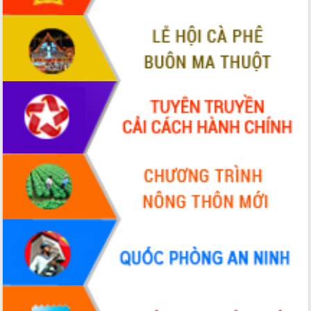
Hội thảo khoa học “Giải pháp thúc đẩy
phát triển nền kinh tế xanh tại tỉnh
Đắk Lắk”
Tăng cường giám sát, đôn đốc thực
hiện nhiệm vụ quản lý tài sản công
hàng tuần
Tháo gỡ những vướng mắc, đẩy mạnh
công tác cải cách thủ tục hành chính
tại Trung tâm Phục vụ hành chính
công tỉnh
Đắk Lắk: Tôn vinh 46 giải pháp tại Hội
thi Sáng tạo Kỹ thuật 2024 - 2025
Đắk Lắk rà soát, điều chỉnh Đề án 190
về phát triển nuôi trồng thủy sản
Phó Chủ tịch UBND tỉnh Đắk Lắk
Trương Công Thái kiểm tra thực địa
Dự án cao tốc Khánh Hòa - Buôn Ma
Thuột
Định vị cà phê Việt Nam như một “di
sản sống” trong dòng chảy toàn cầu