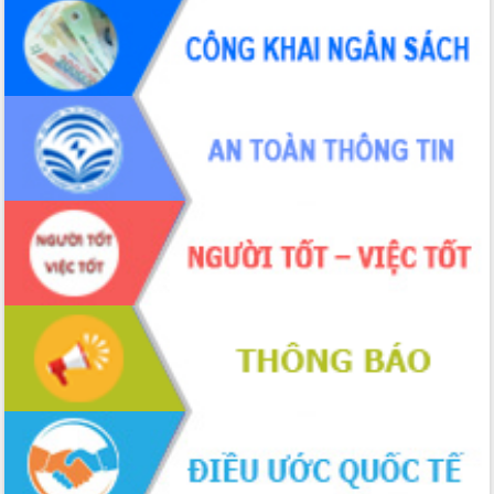
Thứ trưởng Bộ Y tế làm việc với tỉnh
Đắk Lắk về phát triển nhân lực y tế
cho trạm y tế cấp xã
Du lịch Đắk Lắk nâng tầm trải nghiệm
du khách thông qua Hệ thống cơ sở dữ
liệu và Bản đồ số
Tập huấn ứng dụng trí tuệ nhân tạo (AI)
trong thương mại điện tử năm 2026
Đoàn đại biểu Quốc hội tỉnh Đắk Lắk
trao đổi thông tin trước Kỳ họp thứ
nhất, Quốc hội khóa XVI
Quyết liệt cải cách hành chính, khơi
thông nguồn lực phát triển
Nâng cao hiệu lực, hiệu quả HĐND
tỉnh thông qua hiện đại hóa hành chính
Xã Ea Phê gắn cải cách hành chính với
chuyển đổi số
Phó Chủ tịch Thường trực UBND tỉnh
Hồ Thị Nguyên Thảo làm việc tại Trung
tâm Phục vụ hành chính công xã Ea
Phê