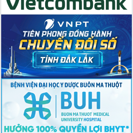
khẩu nông sản Việt Nam qua thương
mại điện tử cùng Amazon”
Đại hội Thi đua yêu nước tỉnh Đắk Lắk
lần thứ I (2025-2030)
Đồng chí Lương Nguyễn Minh Triết
được chỉ định làm Bí thư Tỉnh ủy Đắk
Lắk nhiệm kỳ 2025 – 2030
Tập trung triển khai các giải pháp sản
xuất nông nghiệp bền vững, phát thải
thấp
Tọa đàm kỷ niệm 95 năm Ngày thành
lập Hội Liên hiệp Phụ nữ Việt Nam
Đắk Lắk tổ chức Ngày hội Chuyển đổi
số với chủ đề: “Công nghệ số - kiến
tạo tương lai”
Tập trung phát triển khoa học công
nghệ, đổi mới sáng tạo và chuyển đổi
số lĩnh vực nông nghiệp và môi trường
“Hồ sơ phi địa giới – Bước tiến mới
trong cải cách hành chính”
Phó Chủ tịch UBND tỉnh Nguyễn Thiên