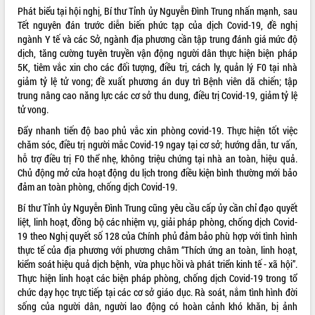
hiện nhiệm vụ quản lý tài sản công
Phát biểu tại hội nghị, Bí thư Tỉnh ủy Nguyễn Đình Trung nhấn mạnh, sau
hàng tuần
Tết nguyên đán trước diễn biến phức tạp của dịch Covid-19, đề nghị
ngành Y tế và các Sở, ngành địa phương cần tập trung đánh giá mức độ
Tháo gỡ những vướng mắc, đẩy mạnh
dịch, tăng cường tuyên truyền vận động người dân thực hiện biện pháp
công tác cải cách thủ tục hành chính
5K, tiêm vắc xin cho các đối tượng, điều trị, cách ly, quản lý F0 tại nhà
tại Trung tâm Phục vụ hành chính
giảm tỷ lệ tử vong; đề xuất phương án duy trì Bệnh viên dã chiến; tập
công tỉnh
trung nâng cao năng lực các cơ sở thu dung, điều trị Covid-19, giảm tỷ lệ
Đắk Lắk: Tôn vinh 46 giải pháp tại Hội
tử vong.
thi Sáng tạo Kỹ thuật 2024 - 2025
Đẩy nhanh tiến độ bao phủ vắc xin phòng covid-19. Thực hiện tốt việc
Đắk Lắk rà soát, điều chỉnh Đề án 190
chăm sóc, điều trị người mắc Covid-19 ngay tại cơ sở; hướng dẫn, tư vấn,
về phát triển nuôi trồng thủy sản
hỗ trợ điều trị F0 thể nhẹ, không triệu chứng tại nhà an toàn, hiệu quả.
Phó Chủ tịch UBND tỉnh Đắk Lắk
Chủ động mở cửa hoạt động du lịch trong điều kiện bình thường mới bảo
Trương Công Thái kiểm tra thực địa
đảm an toàn phòng, chống dịch Covid-19.
Dự án cao tốc Khánh Hòa - Buôn Ma
Thuột
Bí thư Tỉnh ủy Nguyễn Đình Trung cũng yêu cầu cấp ủy cần chỉ đạo quyết
liệt, linh hoạt, đồng bộ các nhiệm vụ, giải pháp phòng, chống dịch Covid-
Định vị cà phê Việt Nam như một “di
19 theo Nghị quyết số 128 của Chính phủ đảm bảo phù hợp với tình hình
sản sống” trong dòng chảy toàn cầu
thực tế của địa phương với phương châm “Thích ứng an toàn, linh hoạt,
Xây dựng nông thôn mới: Nâng cao đời
kiểm soát hiệu quả dịch bệnh, vừa phục hồi và phát triển kinh tế - xã hội”.
sống người dân từ những mô hình thiết
Thực hiện linh hoạt các biện pháp phòng, chống dịch Covid-19 trong tổ
thực
chức dạy học trực tiếp tại các cơ sở giáo dục. Rà soát, nắm tình hình đời
Quyết liệt tháo gỡ vướng mắc, đẩy
sống của người dân, người lao động có hoàn cảnh khó khăn, bị ảnh