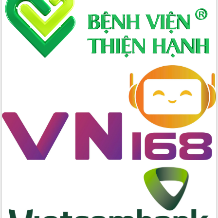
Sở Công Thương đột phá số hóa 100%
thủ tục trực tuyến lấy sự hài lòng của
doanh nghiệp làm thước đo phục vụ
Đảm bảo công tác bầu cử triển khai
đúng tiến độ, quy trình theo luật định
Ban Tuyên giáo và Dân vận Trung ương
tập huấn công tác khoa giáo năm 2025
Đắk Lắk hưởng ứng Ngày Pháp luật
Việt Nam 2025 và biểu dương 25 tập
thể, cá nhân tiêu biểu
Hội nghị lần thứ nhất Ban Chỉ đạo
công tác bầu cử tỉnh Đắk Lắk
Hội nghị UBND tỉnh thường kỳ tháng
10 năm 2025
Kỳ họp chuyên đề lần thứ Ba, HĐND
tỉnh khóa X
Bí thư Tỉnh ủy Lương Nguyễn Minh
Triết kiểm tra việc thực hiện chống
khai thác IUU
Hội thảo chuyên đề “Hành trình xuất