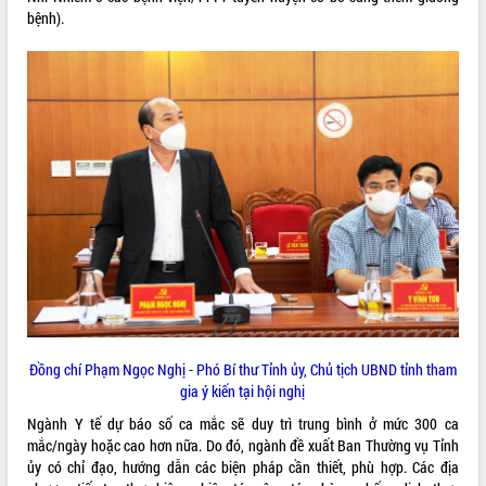
ứng để giữ vững thị trường xuất khẩu
bệnh).
Diễn đàn Kinh tế tư nhân Việt Nam đột
phá cơ chế - Hợp tác công tư
Đề án 06 tạo bước ngoặt đột phá trong
cải cách hành chính tỉnh Đắk Lắk
Kết nối tour, đẩy mạnh chuyển đổi số
để phát triển du lịch Đắk Lắk
Khởi động Dự án Đầu tư xây dựng hạ
tầng kỹ thuật Cụm công nghiệp Tân
Tiến
Gặp mặt các cơ quan báo chí nhân Kỷ
niệm 101 năm Ngày Báo chí Cách
mạng Việt Nam
Đắk Lắk sơ kết 4 năm triển khai thực
hiện Đề án 06 của Chính phủ
Họp báo thông tin về Hội nghị Công bố
Đồng chí Phạm Ngọc Nghị - Phó Bí thư Tỉnh ủy, Chủ tịch UBND tỉnh tham
Quy hoạch và Xúc tiến đầu tư tỉnh Đắk
gia ý kiến tại hội nghị
Lắk
Ngành Y tế dự báo số ca mắc sẽ duy trì trung bình ở mức 300 ca
Khơi thông điểm nghẽn, đẩy nhanh
mắc/ngày hoặc cao hơn nữa. Do đó, ngành đề xuất Ban Thường vụ Tỉnh
giải ngân vốn khắc phục thiên tai
ủy có chỉ đạo, hướng dẫn các biện pháp cần thiết, phù hợp. Các địa