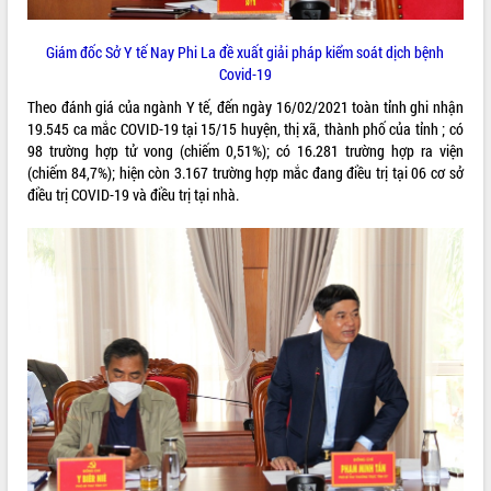
VIDEO
Giám đốc Sở Y tế Nay Phi La đề xuất giải pháp kiểm soát dịch bệnh
Covid-19
Theo đánh giá của ngành Y tế, đến ngày 16/02/2021 toàn tỉnh ghi nhận
19.545 ca mắc COVID-19 tại 15/15 huyện, thị xã, thành phố của tỉnh ; có
98 trường hợp tử vong (chiếm 0,51%); có 16.281 trường hợp ra viện
(chiếm 84,7%); hiện còn 3.167 trường hợp mắc đang điều trị tại 06 cơ sở
điều trị COVID-19 và điều trị tại nhà.
Lễ truy tặng danh hiệu “Bà Mẹ Việt
Nam Anh hùng” và trao Huân chương
Lao động
UBND tỉnh Đắk Lắk triển khai nhiệm
vụ 6 tháng cuối năm 2026
Kỳ họp thứ Hai, Hội đồng nhân dân
tỉnh khóa XI quyết nghị nhiều nội dung
quan trọng
ALBUM ẢNH
Bí thư Tỉnh ủy Lương Nguyễn Minh
Triết thăm, tặng quà người có công với
cách mạng