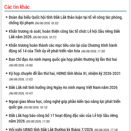
du khách thông qua Hệ thống cơ sở dữ
Các tin khác
liệu và Bản đồ số
Tập huấn ứng dụng trí tuệ nhân tạo (AI)
Đoàn đại biểu Quốc hội tỉnh Đắk Lắk thảo luận tại tổ về công tác phòng,
trong thương mại điện tử năm 2026
chống tội phạm
(06/08/2026, 18:32)
Đoàn đại biểu Quốc hội tỉnh Đắk Lắk
Khẩn trương rà soát, hoàn thiện công tác tổ chức Lễ hội Sầu riêng Đắk
trao đổi thông tin trước Kỳ họp thứ
Lắk năm 2026
(06/08/2026, 18:27)
nhất, Quốc hội khóa XVI
Khẩn trương hoàn thành các mục tiêu còn lại của Chương trình hành
Quyết liệt cải cách hành chính, khơi
động số 14 của Tỉnh ủy về phát triển văn hóa
(06/08/2026, 17:30)
thông nguồn lực phát triển
Ban Chỉ đạo An ninh mạng quốc gia họp phiên thường kỳ lần thứ hai
Nâng cao hiệu lực, hiệu quả HĐND
(06/08/2026, 14:06)
tỉnh thông qua hiện đại hóa hành chính
Kỳ họp chuyên đề lần thứ hai, HĐND tỉnh khóa XI, nhiệm kỳ 2026-2031
Xã Ea Phê gắn cải cách hành chính với
(06/08/2026, 12:02)
chuyển đổi số
Phó Chủ tịch Thường trực UBND tỉnh
Đắk Lắk mít tinh hưởng ứng Ngày An ninh mạng Việt Nam năm 2026
Hồ Thị Nguyên Thảo làm việc tại Trung
(06/08/2026, 10:47)
tâm Phục vụ hành chính công xã Ea
Ngoại giao khoa học, công nghệ góp phần kiến tạo năng lực phát triển
Phê
quốc gia
(05/08/2026, 18:13)
Xây dựng nền hành chính số đồng
Đắk Lắk họp báo công bố 17 hoạt động đặc sắc của Lễ hội Sầu riêng
hành cùng nông dân dân, doanh nghiệp
năm 2026
(05/08/2026, 17:30)
Giai đoạn 2026-2030, Đắk Lắk phấn
Hội nghị UBND tỉnh Đắk Lắk thường kỳ tháng 7/2026
(05/08/2026, 17:18)
đấu có 77% xã đạt chuẩn nông thôn