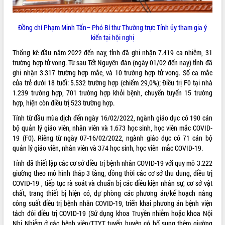
Rà soát, hoàn thiện hệ thống thiết chế
văn hóa, thể thao đáp ứng yêu cầu
Đồng chí Phạm Minh Tấn– Phó Bí thư Thường trực Tỉnh ủy tham gia ý
phát triển mới
kiến tại hội nghị
Thường trực HĐND tỉnh Đắk Lắk gặp
mặt Đoàn chuyên gia y tế TP. Hồ Chí
Thống kê đầu năm 2022 đến nay, tỉnh đã ghi nhận 7.419 ca nhiễm, 31
Minh
trường hợp tử vong. Từ sau Tết Nguyên đán (ngày 01/02 đến nay) tỉnh đã
LIÊN KẾT WEB
ghi nhận 3.317 trường hợp mắc, và 10 trường hợp tử vong. Số ca mắc
Lễ truy điệu và an táng hài cốt liệt sĩ
của trẻ dưới 18 tuổi: 5.532 trường hợp (chiếm 29,0%); Điều trị F0 tại nhà
tại Nghĩa trang Liệt sĩ xã Sơn Hòa
1.239 trường hợp, 701 trường hợp khỏi bệnh, chuyển tuyến 15 trường
Bàn giải pháp tháo gỡ khó khăn trong
hợp, hiện còn điều trị 523 trường hợp.
xuất khẩu sầu riêng và triển khai quy
THỐNG KÊ TRUY CẬP
định EUDR
Tính từ đầu mùa dịch đến ngày 16/02/2022, ngành giáo dục có 190 cán
bộ quản lý giáo viên, nhân viên và 1.673 học sinh, học viên mắc COVID-
Thứ trưởng Bộ Nông nghiệp và Môi
Hôm nay:
524
19 (F0). Riêng từ ngày 07-16/02/2022, ngành giáo dục có 71 cán bộ
trường Nguyễn Hoàng Hiệp khảo sát
Tất cả:
66013264
quản lý giáo viên, nhân viên và 374 học sinh, học viên mắc COVID-19.
vùng trồng và doanh nghiệp đóng gói
sầu riêng tại Đắk Lắk
Tỉnh đã thiết lập các cơ sở điều trị bệnh nhân COVID-19 với quy mô 3.222
Trình diễn nghệ thuật chế biến các
giường theo mô hình tháp 3 tầng, đồng thời các cơ sở thu dung, điều trị
món ăn từ sầu riêng
COVID-19 , tiếp tục rà soát và chuẩn bị các điều kiện nhân sự, cơ sở vật
chất, trang thiết bị hiện có, dự phòng các phương án/kế hoạch nâng
Đắk Lắk công bố Quy hoạch và xúc
công suất điều trị bệnh nhân COVID-19, triển khai phương án bệnh viện
tiến đầu tư tỉnh
tách đôi điều trị COVID-19 (Sử dụng khoa Truyền nhiễm hoặc khoa Nội
Ngành cá ngừ Đắk Lắk chủ động thích
Nhi Nhiễm ở các bệnh viện/TTYT tuyến huyện có bổ sung thêm giường