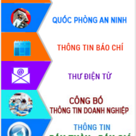
Ngày hội bầu cử đại biểu Quốc hội
khóa XVI và HĐND các cấp nhiệm kỳ
2026-2031
Đảm bảo cuộc bầu cử đại biểu Quốc
hội và đại biểu HĐND các cấp diễn ra
an toàn, hiệu quả, đúng quy định
Thủ tướng Chính phủ Phạm Minh Chính
kiểm tra, chỉ đạo hoàn thành các dự
án cao tốc và thăm khu tái định cư tại
Đắk Lắk
Sôi nổi Hội đua ngựa truyền thống Gò
Thì Thùng mừng Xuân Bính Ngọ 2026
Lãnh đạo tỉnh dâng hương tưởng niệm
tại Đập Đồng Cam đầu Xuân Bính Ngọ
Ngành nông nghiệp phấn đấu tăng
trưởng đạt 5,86% trong năm 2026
UBND tỉnh Đắk Lắk triển khai công tác
quốc phòng, quân sự địa phương năm
2026
Đắk Lắk tập trung toàn lực khắc phục
tồn tại IUU, sẵn sàng làm việc với