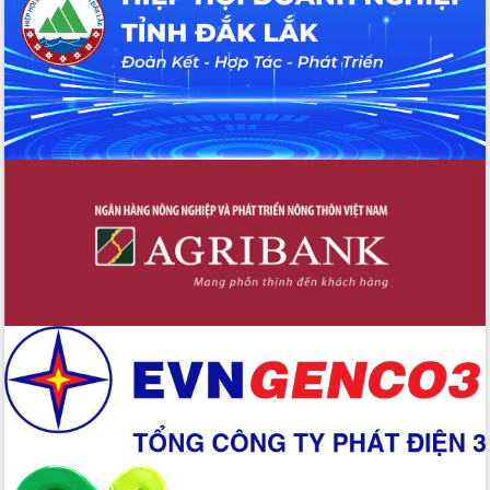
Buôn Đăk Tuôr, xã Cư Pui
Khởi công xây dựng Trường Phổ thông
nội trú liên cấp tiểu học và THCS xã Ia
Rvê
Phó Thủ tướng Chính phủ Mai Văn
Chính chia sẻ, động viên người dân
chịu ảnh hưởng nặng từ bão số 13
Chủ tịch UBND tỉnh kiểm tra công tác
phòng, chống bão số 13 tại các địa
bàn xung yếu
Tập trung đẩy nhanh giải ngân nguồn
vốn các chương trình mục tiêu quốc
gia
Xã Ea H'leo giữ vững và nâng cao chất
lượng các tiêu chí nông thôn mới
Công bố quyết định của Ban Thường
vụ Tỉnh ủy về công tác cán bộ
Nâng cao trách nhiệm người đứng
đầu, phát huy tinh thần chủ động,
sáng tạo để đảm bảo tiến độ giải ngân
vốn đầu tư công năm 2025