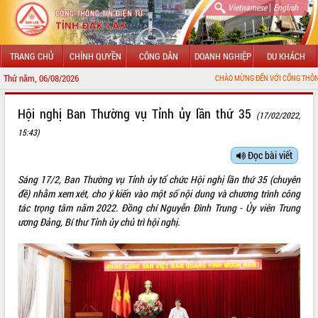
|
Vietnamese
English
TRANG CHỦ
CHÍNH QUYỀN
CÔNG DÂN
DOANH NGHIỆP
DU KHÁCH
Thứ năm, 06/08/2026
CHÀO MỪNG ĐẾN VỚI CỔNG THÔNG TIN ĐIỆN TỬ TỈNH ĐẮ
GIỚI THIỆU
Hội nghị Ban Thường vụ Tỉnh ủy lần thứ 35
(17/02/2022,
15:43)
LÃNH ĐẠO UBND TỈNH
Đọc bài viết
TIN TỨC SỰ KIỆN
Sáng 17/2, Ban Thường vụ Tỉnh ủy tổ chức Hội nghị lần thứ 35 (chuyên
SỞ, BAN, NGÀNH
đề) nhằm xem xét, cho ý kiến vào một số nội dung và chương trình công
tác trọng tâm năm 2022. Đồng chí Nguyễn Đình Trung - Ủy viên Trung
UBND CÁC XÃ, PHƯỜNG
ương Đảng, Bí thư Tỉnh ủy chủ trì hội nghị.
THÔNG TIN CHỈ ĐẠO ĐIỀU HÀNH
HỆ THỐNG VĂN BẢN
VĂN BẢN HĐND TỈNH