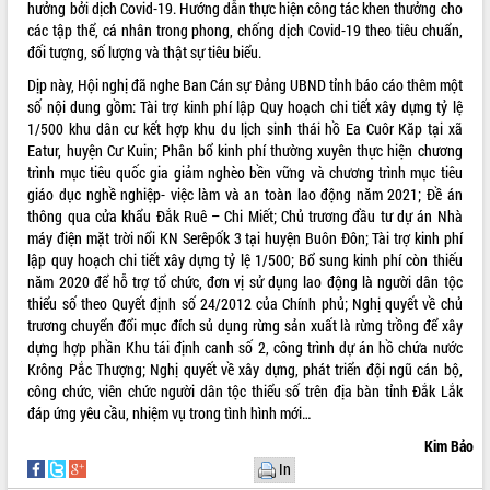
nhanh tiến độ các dự án trọng điểm
hưởng bởi dịch Covid-19. Hướng dẫn thực hiện công tác khen thưởng cho
trong Khu kinh tế Nam Phú Yên
các tập thể, cá nhân trong phong, chống dịch Covid-19 theo tiêu chuẩn,
Hòn Yến phát triển du lịch gắn với bảo
đối tượng, số lượng và thật sự tiêu biểu.
tồn biển
Dịp này, Hội nghị đã nghe Ban Cán sự Đảng UBND tỉnh báo cáo thêm một
Lấy ý kiến điều chỉnh Quy hoạch tỉnh
số nội dung gồm: Tài trợ kinh phí lập Quy hoạch chi tiết xây dựng tỷ lệ
Đắk Lắk thời kỳ 2021-2030, tầm nhìn
1/500 khu dân cư kết hợp khu du lịch sinh thái hồ Ea Cuôr Kăp tại xã
đến năm 2050
Eatur, huyện Cư Kuin; Phân bổ kinh phí thường xuyên thực hiện chương
Phát động chiến dịch 30 ngày đêm
trình mục tiêu quốc gia giảm nghèo bền vững và chương trình mục tiêu
giải phóng mặt bằng Tuyến đường bộ
giáo dục nghề nghiệp- việc làm và an toàn lao động năm 2021; Đề án
ven biển
thông qua cửa khẩu Đắk Ruê – Chi Miết; Chủ trương đầu tư dự án Nhà
máy điện mặt trời nổi KN Serêpốk 3 tại huyện Buôn Đôn; Tài trợ kinh phí
Đắk Lắk nỗ lực thúc đẩy tăng trưởng
lập quy hoạch chi tiết xây dựng tỷ lệ 1/500; Bổ sung kinh phí còn thiếu
kinh tế từ 10% trở lên trong Quý
năm 2020 để hỗ trợ tổ chức, đơn vị sử dụng lao động là người dân tộc
II/2026
thiểu số theo Quyết định số 24/2012 của Chính phủ; Nghị quyết về chủ
Đắk Lắk ký kết thỏa thuận hợp tác về
trương chuyển đổi mục đích sủ dụng rừng sản xuất là rừng trồng để xây
chuyển đổi số giai đoạn 2026 – 2030
dựng hợp phần Khu tái định canh số 2, công trình dự án hồ chứa nước
với Tập đoàn Bưu chính Viễn thông
Krông Pắc Thượng; Nghị quyết về xây dựng, phát triển đội ngũ cán bộ,
Việt Nam
công chức, viên chức người dân tộc thiểu số trên địa bàn tỉnh Đắk Lắk
Thứ trưởng Bộ Y tế làm việc với tỉnh
đáp ứng yêu cầu, nhiệm vụ trong tình hình mới…
Đắk Lắk về phát triển nhân lực y tế
Kim Bảo
cho trạm y tế cấp xã
In
Du lịch Đắk Lắk nâng tầm trải nghiệm