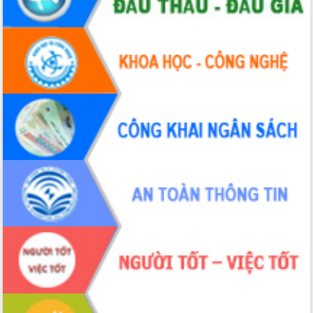
Đoàn thanh tra EC
Chủ tịch UBND tỉnh Tạ Anh Tuấn thăm,
chúc mừng các bệnh viện nhân Ngày
Thầy thuốc Việt Nam
Rộn ràng lễ hội truyền thống Sông
nước Đà Nông lần thứ I năm 2026
Kỳ họp Chuyên đề lần thứ Năm, HĐND
tỉnh Đắk Lắk thông qua các nghị quyết
quan trọng
Thống nhất danh sách giới thiệu ứng
cử đại biểu Quốc hội khoá XVI và đại
biểu HĐND tỉnh Đắk Lắk, nhiệm kỳ
2026-2031
Phát động hai phong trào thi đua quan
trọng trong kỷ nguyên mới
Hội nghị lần thứ tư Ban Chỉ đạo công
tác bầu cử tỉnh Đắk Lắk
Hội nghị Báo cáo viên Trung ương
tháng 01/2026
Phó Thủ tướng Hồ Quốc Dũng đánh giá