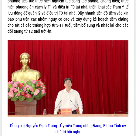
HĐND tỉnh thông qua điều chỉnh Quy
phương tiếp tục thực hiện nghiêm túc công tác phòng, chống dịch; thực
hoạch tỉnh thời kỳ 2021-2030
hiện phương án cách ly F1 và điều trị F0 tại nhà, triển khai các Trạm Y tế
lưu động để quản lý và điều trị F0 tại nhà. Đẩy nhanh tiến độ tiêm vắc xin
Hội thảo góp ý hồ sơ điều chỉnh quy
bao phủ trên các nhóm nguy cơ cao và xây dựng kế hoạch tiêm chủng
hoạch tỉnh Đắk Lắk thời kỳ 2021-2030,
cho tất cả các trường hợp từ 5-11 tuổi, tiêm bổ sung và nhắc lại cho các
tầm nhìn đến năm 2050
đối tượng từ 12 tuổi trở lên.
Nâng cao hiệu quả hoạt động của các
doanh nghiệp nhà nước
Hội nghị triển khai kết nối mạng
truyền số liệu chuyên dùng phục vụ cơ
quan Đảng, Nhà nước
Lễ phát động chuỗi hoạt động chung
tay làm sạch môi trường
Xã Ea Kar bước chuyển mình trong
công tác cải cách hành chính mô hình
mới
UBND tỉnh họp báo định kỳ tháng 4
năm 2026
Hội thảo khoa học “Giải pháp thúc đẩy
phát triển nền kinh tế xanh tại tỉnh
Đồng chí Nguyễn Đình Trung - Ủy viên Trung ương Đảng, Bí thư Tỉnh ủy
Đắk Lắk”
chủ trì hội nghị
Tăng cường giám sát, đôn đốc thực