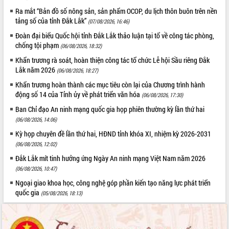
Ra mắt “Bản đồ số nông sản, sản phẩm OCOP, du lịch thôn buôn trên nền
tảng số của tỉnh Đắk Lắk”
(07/08/2026, 16:46)
Đoàn đại biểu Quốc hội tỉnh Đắk Lắk thảo luận tại tổ về công tác phòng,
chống tội phạm
(06/08/2026, 18:32)
Khẩn trương rà soát, hoàn thiện công tác tổ chức Lễ hội Sầu riêng Đắk
Lắk năm 2026
(06/08/2026, 18:27)
Khẩn trương hoàn thành các mục tiêu còn lại của Chương trình hành
động số 14 của Tỉnh ủy về phát triển văn hóa
(06/08/2026, 17:30)
Ban Chỉ đạo An ninh mạng quốc gia họp phiên thường kỳ lần thứ hai
(06/08/2026, 14:06)
Kỳ họp chuyên đề lần thứ hai, HĐND tỉnh khóa XI, nhiệm kỳ 2026-2031
(06/08/2026, 12:02)
Đắk Lắk mít tinh hưởng ứng Ngày An ninh mạng Việt Nam năm 2026
(06/08/2026, 10:47)
Ngoại giao khoa học, công nghệ góp phần kiến tạo năng lực phát triển
quốc gia
(05/08/2026, 18:13)