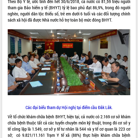
Theo Bộ Y tế, ước tính đến hết 30/6/2018, cả nước có 81,59 triệu người
tham gia Bảo hiểm y tế (BHYT) tỷ lệ bao phủ đạt 86,9%, trong đó người
ĐIỂM TIN VĂN BẢN
nghèo, người dân tộc thiểu số, trẻ em dưới 6 tuổi và các đối tượng chính
sách xã hội đã được Nhà nước hỗ trợ toàn bộ mức đóng BHYT.
QUY HOẠCH - KẾ HOẠCH
Các đại biểu tham dự Hội nghị tại điểm cầu Đắk Lắk.
Về tổ chức khám chữa bệnh BHYT, hiện tại, cả nước có 2.169 cơ sở khám
chữa bệnh thuộc tất cả các tuyến chuyên môn kỹ thuật, trong đó cơ sở y
tế công lập là 1.549, cơ sở y tế tư nhân là 544 và y tế cơ quan là 223 cơ
sở; có 9.821/11.161 Trạm Y tế xã (88%) thực hiện khám chữa bệnh