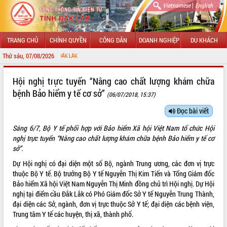
|
Vietnamese
English
TRANG CHỦ
CHÍNH QUYỀN
CÔNG DÂN
DOANH NGHIỆP
DU KHÁCH
Thứ sáu, 07/08/2026
CHÀO MỪNG Đ
GIỚI THIỆU
Hội nghị trực tuyến “Nâng cao chất lượng khám chữa
bệnh Bảo hiểm y tế cơ sở”
(06/07/2018, 15:37)
LÃNH ĐẠO UBND TỈNH
Đọc bài viết
TIN TỨC SỰ KIỆN
Sáng 6/7, Bộ Y tế phối hợp với Bảo hiểm Xã hội Việt Nam tổ chức Hội
SỞ, BAN, NGÀNH
nghị trực tuyến “Nâng cao chất lượng khám chữa bệnh Bảo hiểm y tế cơ
sở”.
UBND CÁC XÃ, PHƯỜNG
Dự Hội nghị có đại diện một số Bộ, ngành Trung ương, các đơn vị trực
thuộc Bộ Y tế. Bộ trưởng Bộ Y tế Nguyễn Thị Kim Tiến và Tổng Giám đốc
THÔNG TIN CHỈ ĐẠO ĐIỀU HÀNH
Bảo hiểm Xã hội Việt Nam Nguyễn Thị Minh đồng chủ trì Hội nghị. Dự Hội
nghị tại điểm cầu Đắk Lắk có Phó Giám đốc Sở Y tế Nguyễn Trung Thành,
HỆ THỐNG VĂN BẢN
đại diện các Sở, ngành, đơn vị trực thuộc Sở Y tế; đại diện các bệnh viện,
Trung tâm Y tế các huyện, thị xã, thành phố.
VĂN BẢN HĐND TỈNH