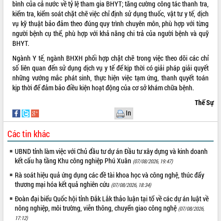
bình của cả nước về tỷ lệ tham gia BHYT; tăng cường công tác thanh tra,
kiểm tra, kiểm soát chặt chẽ việc chỉ định sử dụng thuốc, vật tư y tế, dịch
vụ kỹ thuật bảo đảm theo đúng quy trình chuyên môn, phù hợp với từng
người bệnh cụ thể, phù hợp với khả năng chi trả của người bệnh và quỹ
BHYT.
Ngành Y tế, ngành BHXH phối hợp chặt chẽ trong việc theo dõi các chỉ
số liên quan đến sử dụng dịch vụ y tế để kịp thời có giải pháp giải quyết
những vướng mắc phát sinh, thực hiện việc tạm ứng, thanh quyết toán
kịp thời để đảm bảo điều kiện hoạt động của cơ sở khám chữa bệnh.
Thế Sự
In
Các tin khác
UBND tỉnh làm việc với Chủ đầu tư dự án Đầu tư xây dựng và kinh doanh
kết cấu hạ tầng Khu công nghiệp Phú Xuân
(07/08/2026, 19:47)
Rà soát hiệu quả ứng dụng các đề tài khoa học và công nghệ, thúc đẩy
thương mại hóa kết quả nghiên cứu
(07/08/2026, 18:34)
Đoàn đại biểu Quốc hội tỉnh Đắk Lắk thảo luận tại tổ về các dự án luật về
nông nghiệp, môi trường, viễn thông, chuyển giao công nghệ
(07/08/2026,
17:12)