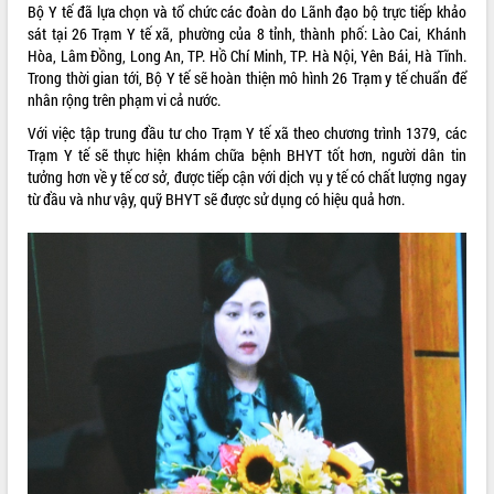
Bộ Y tế đã lựa chọn và tổ chức các đoàn do Lãnh đạo bộ trực tiếp khảo
Tất cả:
66049434
sát tại 26 Trạm Y tế xã, phường của 8 tỉnh, thành phố: Lào Cai, Khánh
Hòa, Lâm Đồng, Long An, TP. Hồ Chí Minh, TP. Hà Nội, Yên Bái, Hà Tĩnh.
Trong thời gian tới, Bộ Y tế sẽ hoàn thiện mô hình 26 Trạm y tế chuẩn để
nhân rộng trên phạm vi cả nước.
Với việc tập trung đầu tư cho Trạm Y tế xã theo chương trình 1379, các
Trạm Y tế sẽ thực hiện khám chữa bệnh BHYT tốt hơn, người dân tin
tưởng hơn về y tế cơ sở, được tiếp cận với dịch vụ y tế có chất lượng ngay
từ đầu và như vậy, quỹ BHYT sẽ được sử dụng có hiệu quả hơn.