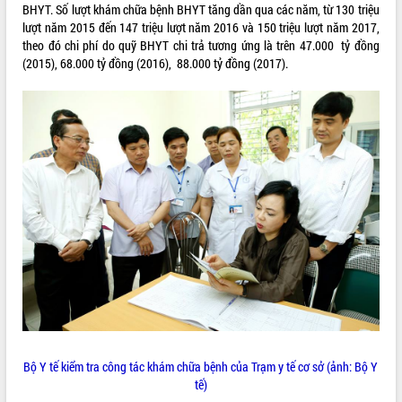
BHYT. Số lượt khám chữa bệnh BHYT tăng dần qua các năm, từ 130 triệu
VIDEO
lượt năm 2015 đến 147 triệu lượt năm 2016 và 150 triệu lượt năm 2017,
theo đó chi phí do quỹ BHYT chi trả tương ứng là trên 47.000 tỷ đồng
Không có file video nào để phát.
(2015), 68.000 tỷ đồng (2016), 88.000 tỷ đồng (2017).
ALBUM ẢNH
LIÊN KẾT WEB
THỐNG KÊ TRUY CẬP
Bộ Y tế kiểm tra công tác khám chữa bệnh của Trạm y tế cơ sở (ảnh: Bộ Y
tế)
Hôm nay:
4111