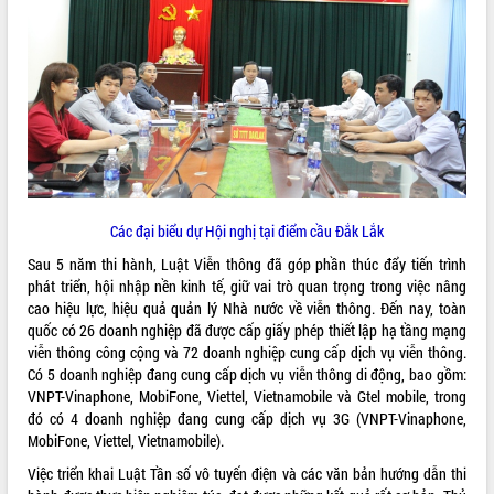
ĐIỂM TIN VĂN BẢN
QUY HOẠCH - KẾ HOẠCH
Các đại biểu dự Hội nghị tại điểm cầu Đắk Lắk
Sau 5 năm thi hành, Luật Viễn thông đã góp phần thúc đẩy tiến trình
phát triển, hội nhập nền kinh tế, giữ vai trò quan trọng trong việc nâng
cao hiệu lực, hiệu quả quản lý Nhà nước về viễn thông. Đến nay, toàn
quốc có 26 doanh nghiệp đã được cấp giấy phép thiết lập hạ tầng mạng
viễn thông công cộng và 72 doanh nghiệp cung cấp dịch vụ viễn thông.
Có 5 doanh nghiệp đang cung cấp dịch vụ viễn thông di động, bao gồm:
VNPT-Vinaphone, MobiFone, Viettel, Vietnamobile và Gtel mobile, trong
đó có 4 doanh nghiệp đang cung cấp dịch vụ 3G (VNPT-Vinaphone,
MobiFone, Viettel, Vietnamobile).
Việc triển khai Luật Tần số vô tuyến điện và các văn bản hướng dẫn thi