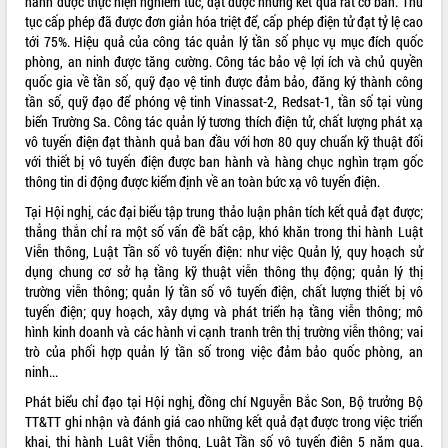
hành được thực hiện nghiêm túc, đạt được những kết quả rất cơ bản. Thủ
tục cấp phép đã được đơn giản hóa triệt để, cấp phép điện tử đạt tỷ lệ cao
VIDEO
tới 75%. Hiệu quả của công tác quản lý tần số phục vụ mục đích quốc
phòng, an ninh được tăng cường. Công tác bảo vệ lợi ích và chủ quyền
Không có file video nào để phát.
quốc gia về tần số, quỹ đạo vệ tinh được đảm bảo, đăng ký thành công
tần số, quỹ đạo để phóng vệ tinh Vinassat-2, Redsat-1, tần số tại vùng
ALBUM ẢNH
biển Trường Sa. Công tác quản lý tương thích điện tử, chất lượng phát xạ
vô tuyến điện đạt thành quả ban đầu với hơn 80 quy chuẩn kỹ thuật đối
với thiết bị vô tuyến điện được ban hành và hàng chục nghìn trạm gốc
thông tin di động được kiểm định về an toàn bức xạ vô tuyến điện.
Tại Hội nghị, các đại biểu tập trung thảo luận phân tích kết quả đạt được;
thẳng thắn chỉ ra một số vấn đề bất cập, khó khăn trong thi hành Luật
Viễn thông, Luật Tần số vô tuyến điện: như việc Quản lý, quy hoạch sử
dụng chung cơ sở hạ tầng kỹ thuật viễn thông thụ động; quản lý thị
trường viễn thông; quản lý tần số vô tuyến điện, chất lượng thiết bị vô
LIÊN KẾT WEB
tuyến điện; quy hoạch, xây dựng và phát triển hạ tầng viễn thông; mô
hình kinh doanh và các hành vi cạnh tranh trên thị trường viễn thông; vai
trò của phối hợp quản lý tần số trong việc đảm bảo quốc phòng, an
ninh...
Phát biểu chỉ đạo tại Hội nghị, đồng chí Nguyễn Bắc Son, Bộ trưởng Bộ
THỐNG KÊ TRUY CẬP
TT&TT ghi nhận và đánh giá cao những kết quả đạt được trong việc triển
Hôm nay:
29204
khai, thi hành Luật Viễn thông, Luật Tần số vô tuyến điện 5 năm qua.