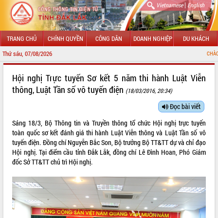
|
Vietnamese
English
TRANG CHỦ
CHÍNH QUYỀN
CÔNG DÂN
DOANH NGHIỆP
DU KHÁCH
Thứ sáu, 07/08/2026
CHÀO MỪNG ĐẾN VỚI 
GIỚI THIỆU
Hội nghị Trực tuyến Sơ kết 5 năm thi hành Luật Viễn
thông, Luật Tần số vô tuyến điện
(18/03/2016, 20:34)
LÃNH ĐẠO UBND TỈNH
Đọc bài viết
TIN TỨC SỰ KIỆN
Sáng 18/3, Bộ Thông tin và Truyền thông tổ chức Hội nghị trực tuyến
SỞ, BAN, NGÀNH
toàn quốc sơ kết đánh giá thi hành Luật Viễn thông và Luật Tần số vô
tuyến điện. Đồng chí Nguyễn Bắc Son, Bộ trưởng Bộ TT&TT dự và chỉ đạo
UBND CÁC XÃ, PHƯỜNG
Hội nghị. Tại điểm cầu tỉnh Đắk Lắk, đồng chí Lê Đình Hoan, Phó Giám
đốc Sở TT&TT chủ trì Hội nghị.
THÔNG TIN CHỈ ĐẠO ĐIỀU HÀNH
HỆ THỐNG VĂN BẢN
VĂN BẢN HĐND TỈNH