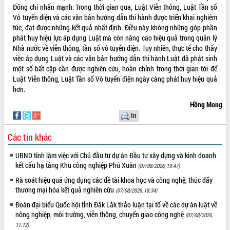
Đồng chí nhấn mạnh: Trong thời gian qua, Luật Viễn thông, Luật Tần số
Tất cả:
66041944
Vô tuyến điện và các văn bản hướng dẫn thi hành được triển khai nghiêm
túc, đạt được những kết quả nhất định. Điều này không những góp phần
phát huy hiệu lực áp dụng Luật mà còn nâng cao hiệu quả trong quản lý
Nhà nước về viễn thông, tần số vô tuyến điện. Tuy nhiên, thực tế cho thấy
việc áp dụng Luật và các văn bản hướng dẫn thi hành Luật đã phát sinh
một số bất cập cần được nghiên cứu, hoàn chỉnh trong thời gian tới để
Luật Viễn thông, Luật Tần số Vô tuyến điện ngày càng phát huy hiệu quả
hơn.
Hồng Mong
In
Các tin khác
UBND tỉnh làm việc với Chủ đầu tư dự án Đầu tư xây dựng và kinh doanh
kết cấu hạ tầng Khu công nghiệp Phú Xuân
(07/08/2026, 19:47)
Rà soát hiệu quả ứng dụng các đề tài khoa học và công nghệ, thúc đẩy
thương mại hóa kết quả nghiên cứu
(07/08/2026, 18:34)
Đoàn đại biểu Quốc hội tỉnh Đắk Lắk thảo luận tại tổ về các dự án luật về
nông nghiệp, môi trường, viễn thông, chuyển giao công nghệ
(07/08/2026,
17:12)