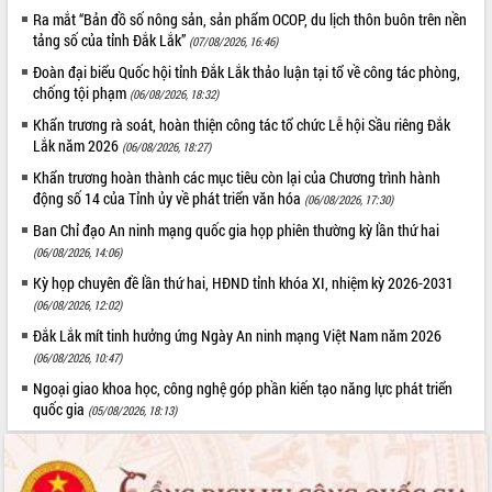
Ra mắt “Bản đồ số nông sản, sản phẩm OCOP, du lịch thôn buôn trên nền
tảng số của tỉnh Đắk Lắk”
(07/08/2026, 16:46)
Đoàn đại biểu Quốc hội tỉnh Đắk Lắk thảo luận tại tổ về công tác phòng,
chống tội phạm
(06/08/2026, 18:32)
Khẩn trương rà soát, hoàn thiện công tác tổ chức Lễ hội Sầu riêng Đắk
Lắk năm 2026
(06/08/2026, 18:27)
Khẩn trương hoàn thành các mục tiêu còn lại của Chương trình hành
động số 14 của Tỉnh ủy về phát triển văn hóa
(06/08/2026, 17:30)
Ban Chỉ đạo An ninh mạng quốc gia họp phiên thường kỳ lần thứ hai
(06/08/2026, 14:06)
Kỳ họp chuyên đề lần thứ hai, HĐND tỉnh khóa XI, nhiệm kỳ 2026-2031
(06/08/2026, 12:02)
Đắk Lắk mít tinh hưởng ứng Ngày An ninh mạng Việt Nam năm 2026
(06/08/2026, 10:47)
Ngoại giao khoa học, công nghệ góp phần kiến tạo năng lực phát triển
quốc gia
(05/08/2026, 18:13)