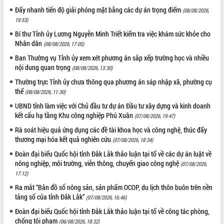
Đẩy nhanh tiến độ giải phóng mặt bằng các dự án trọng điểm
(08/08/2026,
19:53)
Bí thư Tỉnh ủy Lương Nguyễn Minh Triết kiểm tra việc khám sức khỏe cho
Nhân dân
(08/08/2026, 17:05)
Ban Thường vụ Tỉnh ủy xem xét phương án sắp xếp trường học và nhiều
nội dung quan trọng
(08/08/2026, 13:30)
Thường trực Tỉnh ủy chưa thông qua phương án sáp nhập xã, phường cụ
thể
(08/08/2026, 11:30)
UBND tỉnh làm việc với Chủ đầu tư dự án Đầu tư xây dựng và kinh doanh
kết cấu hạ tầng Khu công nghiệp Phú Xuân
(07/08/2026, 19:47)
Rà soát hiệu quả ứng dụng các đề tài khoa học và công nghệ, thúc đẩy
thương mại hóa kết quả nghiên cứu
(07/08/2026, 18:34)
Đoàn đại biểu Quốc hội tỉnh Đắk Lắk thảo luận tại tổ về các dự án luật về
nông nghiệp, môi trường, viễn thông, chuyển giao công nghệ
(07/08/2026,
17:12)
Ra mắt “Bản đồ số nông sản, sản phẩm OCOP, du lịch thôn buôn trên nền
tảng số của tỉnh Đắk Lắk”
(07/08/2026, 16:46)
Đoàn đại biểu Quốc hội tỉnh Đắk Lắk thảo luận tại tổ về công tác phòng,
chống tội phạm
(06/08/2026, 18:32)