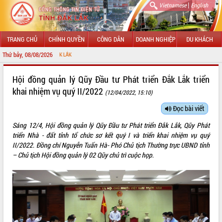
|
Vietnamese
English
TRANG CHỦ
CHÍNH QUYỀN
CÔNG DÂN
DOANH NGHIỆP
DU KHÁCH
Thứ bảy, 08/08/2026
CHÀO MỪNG ĐẾN V
GIỚI THIỆU
Hội đồng quản lý Qũy Đầu tư Phát triển Đắk Lắk triển
khai nhiệm vụ quý II/2022
(12/04/2022, 15:10)
LÃNH ĐẠO UBND TỈNH
Đọc bài viết
TIN TỨC SỰ KIỆN
Sáng 12/4, Hội đồng quản lý Qũy Đầu tư Phát triển Đắk Lắk, Qũy Phát
SỞ, BAN, NGÀNH
triển Nhà - đất tỉnh tổ chức sơ kết quý I và triển khai nhiệm vụ quý
II/2022. Đồng chí Nguyễn Tuấn Hà- Phó Chủ tịch Thường trực UBND tỉnh
UBND CÁC XÃ, PHƯỜNG
– Chủ tịch Hội đồng quản lý 02 Qũy chủ trì cuộc họp.
THÔNG TIN CHỈ ĐẠO ĐIỀU HÀNH
HỆ THỐNG VĂN BẢN
VĂN BẢN HĐND TỈNH