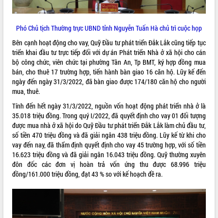
VIDEO
Phó Chủ tịch Thường trực UBND tỉnh Nguyễn Tuấn Hà chủ trì cuộc họp
Không có file video nào để phát.
Bên cạnh hoạt động cho vay, Quỹ Đầu tư phát triển Đắk Lắk cũng tiếp tục
ALBUM ẢNH
triển khai đầu tư trực tiếp đối với dự án Phát triển Nhà ở xã hội cho cán
bộ công chức, viên chức tại phường Tân An, Tp BMT, ký hợp đồng mua
bán, cho thuê 17 trường hợp, tiến hành bàn giao 16 căn hộ. Lũy kế đến
ngày đến ngày 31/3/2022, đã bàn giao được 174/180 căn hộ cho người
mua, thuê.
Tính đến hết ngày 31/3/2022, nguồn vốn hoạt động phát triển nhà ở là
35.018 triệu đồng. Trong quý I/2022, đã quyết định cho vay 01 đối tượng
được mua nhà ở xã hội do Quỹ Đầu tư phát triển Đắk Lắk làm chủ đầu tư,
số tiền 470 triệu đồng và đã giải ngân 438 triệu đồng. Lũy kế từ khi cho
vay đến nay, đã thẩm định quyết định cho vay 45 trường hợp, với số tiền
LIÊN KẾT WEB
16.623 triệu đồng và đã giải ngân 16.043 triệu đồng. Quỹ thường xuyên
đôn đốc các đơn vị hoàn trả vốn ứng thu được 68.996 triệu
đồng/161.000 triệu đồng, đạt 43 % so với kế hoạch đề ra.
THỐNG KÊ TRUY CẬP
Hôm nay:
38311