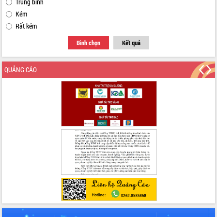
Trung bình
Kém
Rất kém
Bình chọn
Kết quả
QUẢNG CÁO