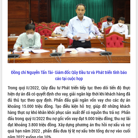
Tất cả:
66083634
Đồng chí Nguyễn Tấn Tài- Giám đốc Qũy Đầu tư và Phát triển tỉnh báo
cáo tại cuộc họp
Trong quý II/2022, Qũy đầu tư Phát triển tiếp tục theo dõi tiến độ thực
hiện dự án đã có quyết định cho vay, giải ngân kịp thời khi khách hàng đã
đủ thủ tục theo quy định. Phấn đấu giải ngân vốn vay cho các dự án
khoảng 15.000 triệu đồng. Tạo điều kiện hỗ trợ, giúp đỡ những khách
hàng thực sự khó khăn khôi phục sản xuất để có nguồn thu trả nợ. Phấn
đấu trong quý II/2022 thu nợ gốc vốn vay đạt 9.000 triệu đồng; thu nợ lãi
đạt khoảng 3.800 triệu đồng. Xây dựng phương án thu hồi nợ xấu và nợ
quá hạn năm 2022 , phấn đấu đưa tỷ lệ nợ xấu trên tổng dư nợ vào cuối
năm 2022 xuống còn 10%.