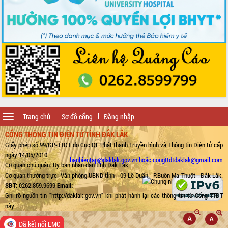
Toggle
Trang chủ
Sơ đồ cổng
Đăng nhập
navigation
CỔNG THÔNG TIN ĐIỆN TỬ TỈNH ĐẮK LẮK
Giấy phép số 99/GP-TTĐT do Cục QL Phát thanh Truyền hình và Thông tin Điện tử cấp
ngày 14/05/2010
banbientap@daklak.gov.vn hoặc congttdtdaklak@gmail.com
Cơ quan chủ quản: Ủy ban nhân dân tỉnh Đắk Lắk
Cơ quan thường trực: Văn phòng UBND tỉnh - 09 Lê Duẩn - P.Buôn Ma Thuột - Đắk Lắk.
SĐT:
0262.859.9699
Email:
Ghi rõ nguồn tin "http://daklak.gov.vn" khi phát hành lại các thông tin từ Cổng TTĐT
này
Đã kết nối EMC