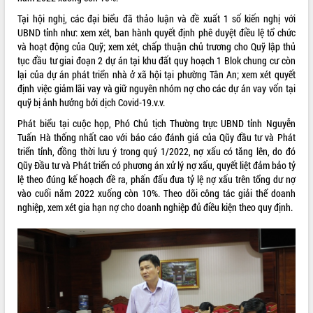
Tại hội nghị, các đại biểu đã thảo luận và đề xuất 1 số kiến nghị với
UBND tỉnh như: xem xét, ban hành quyết định phê duyệt điều lệ tổ chức
và hoạt động của Quỹ; xem xét, chấp thuận chủ trương cho Quỹ lập thủ
tục đầu tư giai đoạn 2 dự án tại khu đất quy hoạch 1 Blok chung cư còn
lại của dự án phát triển nhà ở xã hội tại phường Tân An; xem xét quyết
định việc giảm lãi vay và giữ nguyên nhóm nợ cho các dự án vay vốn tại
quỹ bị ảnh hưởng bởi dịch Covid-19.v.v.
Phát biểu tại cuộc họp, Phó Chủ tịch Thường trực UBND tỉnh Nguyễn
Tuấn Hà thống nhất cao với báo cáo đánh giá của Qũy đầu tư và Phát
triển tỉnh, đồng thời lưu ý trong quý 1/2022, nợ xấu có tăng lên, do đó
Qũy Đầu tư và Phát triển có phương án xử lý nợ xấu, quyết liệt đảm bảo tỷ
lệ theo đúng kế hoạch đề ra, phấn đấu đưa tỷ lệ nợ xấu trên tổng dư nợ
vào cuối năm 2022 xuống còn 10%. Theo dõi công tác giải thể doanh
nghiệp, xem xét gia hạn nợ cho doanh nghiệp đủ điều kiện theo quy định.