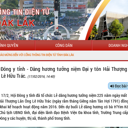
ÍNH QUYỀN
CÔNG DÂN
DOANH NGH
ÔNG TIN ĐIỆN TỬ TỈNH ĐẮK LẮK
 Đông y tỉnh - Dâng hương tưởng niệm Đại y tôn Hải Thượng
 Lê Hữu Trác.
(17/02/2016, 14:40)
Đọc bài 
 17/2, Hội Đông y tỉnh đã tổ chức Lễ dâng hương tưởng niệm 225 năm ngày mất 
Hải Thượng Lãn Ông Lê Hữu Trác (ngày rằm tháng Giêng năm Tân Hợi 1791) đồng
n khai kế hoạch hoạt động năm 2016. Đến dự buổi Lễ dâng hương có bà H’Yim K
Chủ tịch UBND tỉnh, đại diện lãnh đạo Bệnh Viện Đa khoa tỉnh, Trường Trung cấp 
ông y các huyện, thị xã, thành phố trong tỉnh.