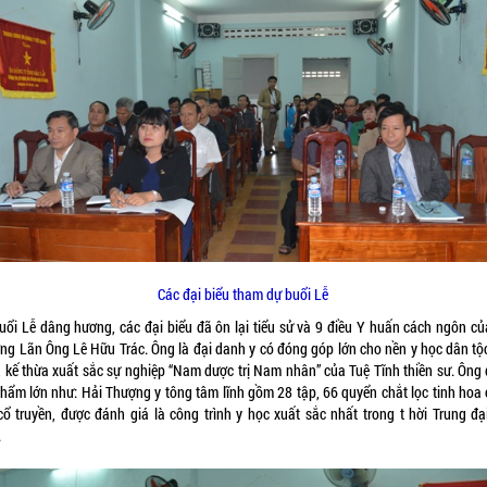
Các đại biểu tham dự buổi Lễ
buổi Lễ dâng hương, các đại biểu đã ôn lại tiểu sử và 9 điều Y huấn cách ngôn củ
ng Lãn Ông Lê Hữu Trác. Ông là đại danh y có đóng góp lớn cho nền y học dân tộc
 kế thừa xuất sắc sự nghiệp “Nam dược trị Nam nhân” của Tuệ Tĩnh thiền sư. Ông đ
phẩm lớn như: Hải Thượng y tông tâm lĩnh gồm 28 tập, 66 quyển chắt lọc tinh hoa 
cổ truyền, được đánh giá là công trình y học xuất sắc nhất trong t hời Trung đại
.