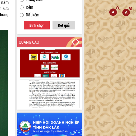
g năm
Kém
n sức
chống
Rất kém
Bình chọn
Kết quả
QUẢNG CÁO