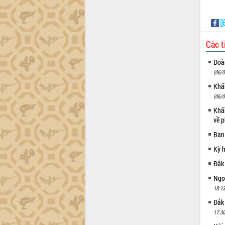
Tháo gỡ những vướng mắc, đẩy mạnh
công tác cải cách thủ tục hành chính
tại Trung tâm Phục vụ hành chính
công tỉnh
Các t
Đắk Lắk: Tôn vinh 46 giải pháp tại Hội
thi Sáng tạo Kỹ thuật 2024 - 2025
Đoàn
Đắk Lắk rà soát, điều chỉnh Đề án 190
(06/0
về phát triển nuôi trồng thủy sản
Khẩn
Phó Chủ tịch UBND tỉnh Đắk Lắk
(06/0
Trương Công Thái kiểm tra thực địa
Khẩn
Dự án cao tốc Khánh Hòa - Buôn Ma
về p
Thuột
Ban
Định vị cà phê Việt Nam như một “di
sản sống” trong dòng chảy toàn cầu
Kỳ 
Xây dựng nông thôn mới: Nâng cao đời
Đắk
sống người dân từ những mô hình thiết
Ngoạ
thực
18:13
Quyết liệt tháo gỡ vướng mắc, đẩy
Đắk
nhanh tiến độ các dự án trọng điểm
trong Khu kinh tế Nam Phú Yên
17:30