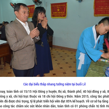
Các đại biểu thắp nhang tưởng niệm tại buổi Lễ
 nay, toàn tỉnh có 15/15 Hội Đông y huyện, thị xã, thành phố; 40 hội đông y xã, 8
Đông y xã, chi hội trực thuộc và 18 chi hội Đông y thôn. Năm 2015, công tác phát 
iên đã được chú trọng, tỷ lệ phát triển hội viên đạt 85% kế hoạch. Về cơ sở hạ tần
ho công tác chăm sóc sức khỏe nhân dân, toàn tỉnh có 01 phòng chẩn trị tỉnh Hộ