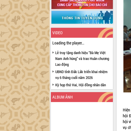
VIDEO
Loading the player...
Lễ truy tặng danh hiệu “Bà Mẹ Việt
Nam Anh hùng” và trao Huân chương
Lao động
UBND tỉnh Đắk Lắk triển khai nhiệm
vụ 6 tháng cuối năm 2026
Kỳ họp thứ Hai, Hội đồng nhân dân
tỉnh khóa XI quyết nghị nhiều nội dung
quan trọng
ALBUM ẢNH
Bí thư Tỉnh ủy Lương Nguyễn Minh
Triết thăm, tặng quà người có công với
Hiện
cách mạng
hội 
hội v
Rà soát, hoàn thiện hệ thống thiết chế
vụ c
văn hóa, thể thao đáp ứng yêu cầu