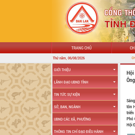
TRANG CHỦ
CH
Thứ năm, 06/08/2026
CHÀO MỪNG ĐẾN VỚI CỔNG TH
GIỚI THIỆU
Hội
Ông
LÃNH ĐẠO UBND TỈNH
TIN TỨC SỰ KIỆN
Sáng
tôn 
SỞ, BAN, NGÀNH
triể
Phó 
UBND CÁC XÃ, PHƯỜNG
Hội Đ
THÔNG TIN CHỈ ĐẠO ĐIỀU HÀNH