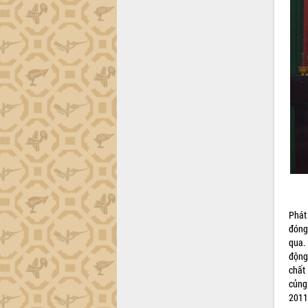
Hội thảo góp ý hồ sơ điều chỉnh quy
hoạch tỉnh Đắk Lắk thời kỳ 2021-2030,
tầm nhìn đến năm 2050
Nâng cao hiệu quả hoạt động của các
doanh nghiệp nhà nước
Hội nghị triển khai kết nối mạng
truyền số liệu chuyên dùng phục vụ cơ
quan Đảng, Nhà nước
Lễ phát động chuỗi hoạt động chung
tay làm sạch môi trường
Xã Ea Kar bước chuyển mình trong
công tác cải cách hành chính mô hình
mới
UBND tỉnh họp báo định kỳ tháng 4
năm 2026
Phát
Hội thảo khoa học “Giải pháp thúc đẩy
đóng
phát triển nền kinh tế xanh tại tỉnh
qua.
Đắk Lắk”
động
chất
Tăng cường giám sát, đôn đốc thực
củng
hiện nhiệm vụ quản lý tài sản công
2011
hàng tuần