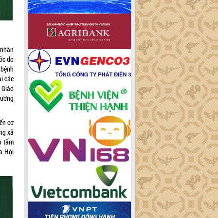
 nhân
uốc do
 bệnh
ại các
 Giáo
hương
ến cơ
ng xã
o tấm
a Hội