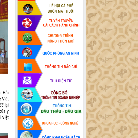
a Hải
 Việt
ể lại
của y
 Việt