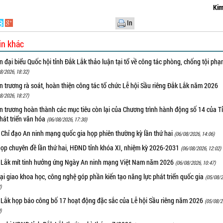
Ki
In
in khác
 đại biểu Quốc hội tỉnh Đắk Lắk thảo luận tại tổ về công tác phòng, chống tội ph
8/2026, 18:32)
 trương rà soát, hoàn thiện công tác tổ chức Lễ hội Sầu riêng Đắk Lắk năm 2026
8/2026, 18:27)
 trương hoàn thành các mục tiêu còn lại của Chương trình hành động số 14 của T
hát triển văn hóa
(06/08/2026, 17:30)
 Chỉ đạo An ninh mạng quốc gia họp phiên thường kỳ lần thứ hai
(06/08/2026, 14:06)
họp chuyên đề lần thứ hai, HĐND tỉnh khóa XI, nhiệm kỳ 2026-2031
(06/08/2026, 12:02)
 Lắk mít tinh hưởng ứng Ngày An ninh mạng Việt Nam năm 2026
(06/08/2026, 10:47)
i giao khoa học, công nghệ góp phần kiến tạo năng lực phát triển quốc gia
(05/08/2
)
 Lắk họp báo công bố 17 hoạt động đặc sắc của Lễ hội Sầu riêng năm 2026
(05/08/2
)