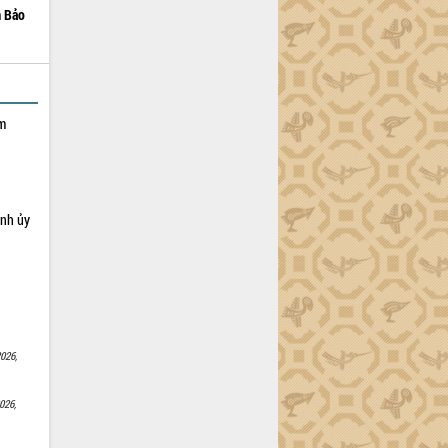
m Bảo
ạm
ỉnh ủy
026,
026,