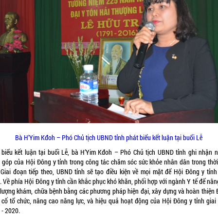
Bà H’Yim Kđoh – Phó Chủ tịch UBND tỉnh phát biểu kết luận tại buổi Lễ
 biểu kết luận tại buổi Lễ, bà H’Yim Kđoh – Phó Chủ tịch UBND tỉnh ghi nhận 
 góp của Hội Đông y tỉnh trong công tác chăm sóc sức khỏe nhân dân trong thời
 Giai đoạn tiếp theo, UBND tỉnh sẽ tạo điều kiện về mọi mặt để Hội Đông y tỉnh
. Về phía Hội Đông y tỉnh cần khắc phục khó khăn, phối hợp với ngành Y tế để nân
 lượng khám, chữa bệnh bằng các phương pháp hiện đại, xây dựng và hoàn thiện 
 cố tổ chức, nâng cao năng lực, và hiệu quả hoạt động của Hội Đông y tỉnh giai
 - 2020.