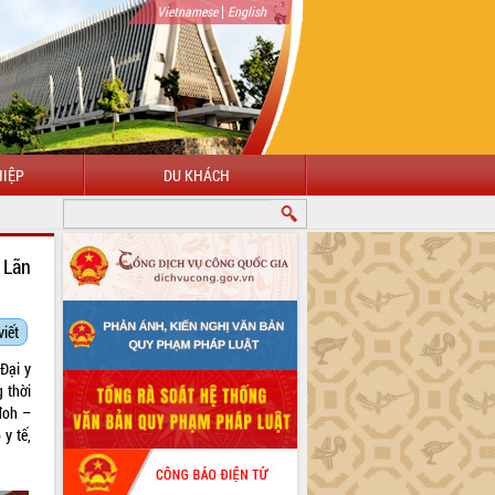
|
Vietnamese
English
IỆP
DU KHÁCH
 Lãn
viết
Đại y
 thời
đoh –
y tế,