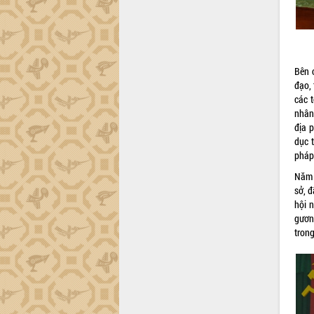
phá cơ chế - Hợp tác công tư
Đề án 06 tạo bước ngoặt đột phá trong
cải cách hành chính tỉnh Đắk Lắk
Kết nối tour, đẩy mạnh chuyển đổi số
để phát triển du lịch Đắk Lắk
Bên 
Khởi động Dự án Đầu tư xây dựng hạ
đạo, 
tầng kỹ thuật Cụm công nghiệp Tân
các 
Tiến
nhân 
địa 
Gặp mặt các cơ quan báo chí nhân Kỷ
dục 
niệm 101 năm Ngày Báo chí Cách
pháp
mạng Việt Nam
Đắk Lắk sơ kết 4 năm triển khai thực
Năm 
hiện Đề án 06 của Chính phủ
sở, 
hội 
Họp báo thông tin về Hội nghị Công bố
gươn
Quy hoạch và Xúc tiến đầu tư tỉnh Đắk
trong
Lắk
Khơi thông điểm nghẽn, đẩy nhanh
giải ngân vốn khắc phục thiên tai
HĐND tỉnh thông qua điều chỉnh Quy
hoạch tỉnh thời kỳ 2021-2030