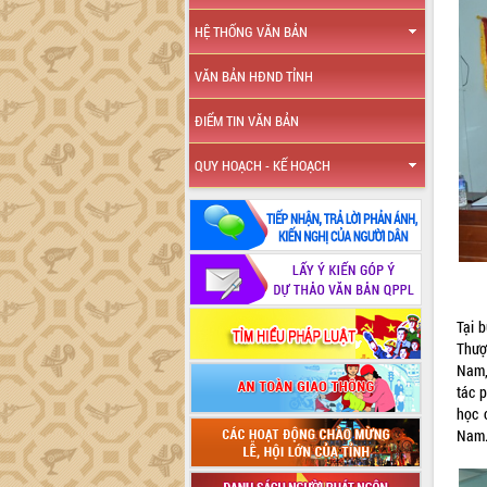
HỆ THỐNG VĂN BẢN
VĂN BẢN HĐND TỈNH
ĐIỂM TIN VĂN BẢN
QUY HOẠCH - KẾ HOẠCH
Tại 
Thượ
Nam,
tác 
học 
Nam