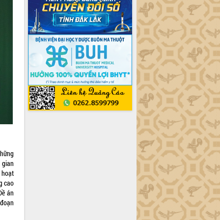
những
 gian
 hoạt
g cao
Đề án
 đoạn