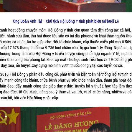
Ông Đoàn Anh Tài – Chủ tịch Hội Đông Y tỉnh phát biểu tại buổi Lễ
cạnh hoạt động chuyên môn, Hội Đông y tỉnh còn quan tâm đến công tác xã hội,
tiến hành sưu tầm, thu hái dược liệu sẵn có tại địa phương và khai thác nguồn th
tổ chức, cá nhân tài trợ giúp cho Hội tổ chức khám, cấp thuốc miễn phí cho 8.569
cấp 17.678 thang thuốc và 9.736 lượt châm cứu, trị giá hơn 1 tỷ đồng. Ngoài ra, t
phương trong tỉnh các Hội Đông y tuyến huyện cũng phối hợp ngành Y tế, ngành
triển khai công tác phòng tật khúc xạ mắt cho học sinh Tiểu học và THCS bằng p
 dạy, xoa, ấn huyệt…xây dựng mô hình vườn thuốc đông y tại các tuyến cơ sở.
2016, Hội Đông y phấn đấu củng cố, phát triển và kiện toàn hệ thống Hội từ tỉnh đ
đẩy mạnh công tác khám, chữa bệnh phục vụ sức khỏe nhân dân, tham gia hoạt độ
nhân đạo; đẩy mạnh công tác giáo dục y đức, truyền bá y thuật, học tập làm the
g đạo đức Hồ Chí Minh, nâng cao ý thức và vai trò, vị trí, chức năng, nhiệm vụ củ
 cán bộ, hội viên Hội Đông y các cấp.